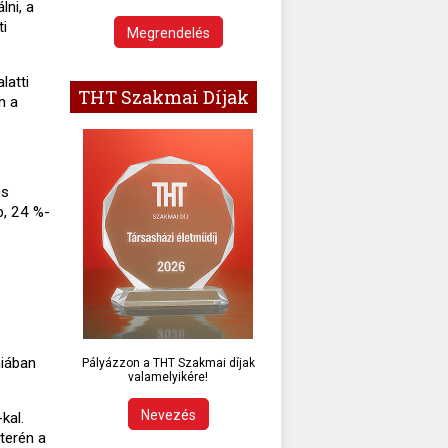
lni, a
ti
Megrendelés
latti
THT Szakmai Díjak
n a
és
b, 24 %-
niában
Pályázzon a THT Szakmai díjak
valamelyikére!
Nevezés
kal.
terén a