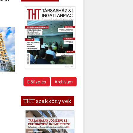
Előfizetés
Archívum
THT szakkönyvek