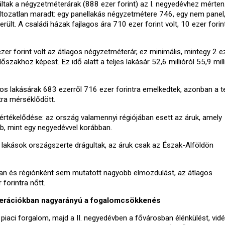
áltak a négyzetméterárak (888 ezer forint) az I. negyedévhez mérten
ltozatlan maradt: egy panellakás négyzetmétere 746, egy nem panel
rült. A családi házak fajlagos ára 710 ezer forint volt, 10 ezer forint
er forint volt az átlagos négyzetméterár, ez minimális, mintegy 2 e
őszakhoz képest. Ez idő alatt a teljes lakásár 52,6 millióról 55,9 mill
gos lakásárak 683 ezerről 716 ezer forintra emelkedtek, azonban a te
ntra mérséklődött.
leértékelődése: az ország valamennyi régiójában esett az áruk, amely
b, mint egy negyedévvel korábban.
 lakások országszerte drágultak, az áruk csak az Észak-Alföldön
ban és régiónként sem mutatott nagyobb elmozdulást, az átlagos
r forintra nőtt.
merációkban nagyarányú a fogalomcsökkenés
piaci forgalom, majd a II. negyedévben a fővárosban élénkülést, vid