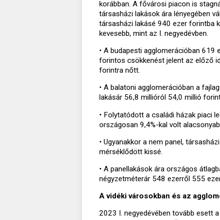
korábban. A fővárosi piacon is stagn
társasházi lakások ára lényegében vá
társasházi lakásé 940 ezer forintba ke
kevesebb, mint az I. negyedévben.
• A budapesti agglomerációban 619 ez
forintos csökkenést jelent az előző id
forintra nőtt.
• A balatoni agglomerációban a fajla
lakásár 56,8 millióról 54,0 millió fori
• Folytatódott a családi házak piaci 
országosan 9,4%-kal volt alacsonyab
• Ugyanakkor a nem panel, társasházi
mérséklődött kissé.
• A panellakások ára országos átlag
négyzetméterár 548 ezerről 555 eze
A vidéki városokban és az agglo
2023 I. negyedévében tovább esett a 