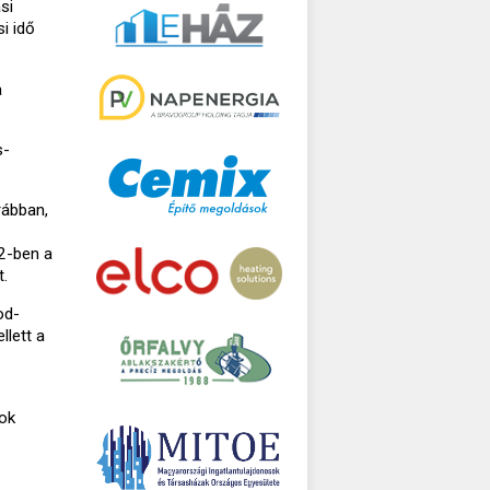
si
i idő
a
s-
rábban,
2-ben a
.
od-
lett a
sok