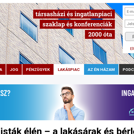
El
A
JOG
PÉNZÜGYEK
LAKÁSPIAC
AZ ÉN HÁZAM
PODC
sták élén – a lakásárak és bérl