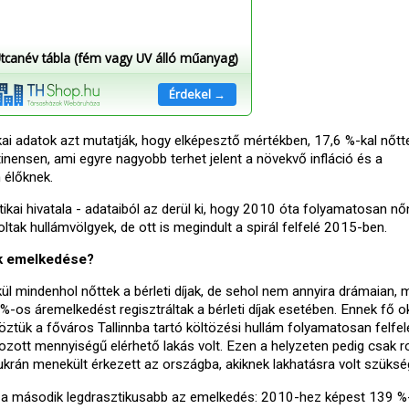
tcanév tábla (fém vagy UV álló műanyag)
Érdekel →
kai adatok azt mutatják, hogy elképesztő mértékben, 17,6 %-kal nőtt
tinensen, ami egyre nagyobb terhet jelent a növekvő infláció és a
 élőknek.
tikai hivatala - adataiból az derül ki, hogy 2010 óta folyamatosan nő
oltak hullámvölgyek, de ott is megindult a spirál felfelé 2015-ben.
jak emelkedése?
kül mindenhol nőttek a bérleti díjak, de sehol nem annyira drámaian, 
-os áremelkedést regisztráltak a bérleti díjak esetében. Ennek fő o
ztük a főváros Tallinnba tartó költözési hullám folyamatosan felfel
tozott mennyiségű elérhető lakás volt. Ezen a helyzeten pedig csak r
ukrán menekült érkezett az országba, akiknek lakhatásra volt szüksé
an a második legdrasztikusabb az emelkedés: 2010-hez képest 139 %