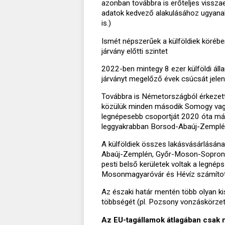
azonban továbbra is erőteljes vissza
adatok kedvező alakulásához ugyanak
is.)
Ismét népszerűek a külföldiek köréb
járvány előtti szintet
2022-ben mintegy 8 ezer külföldi áll
járványt megelőző évek csúcsát jelen
Továbbra is Németországból érkezett 
közülük minden második Somogy vagy 
legnépesebb csoportját 2020 óta már
leggyakrabban Borsod-Abaúj-Zemplén
A külföldiek összes lakásvásárlásán
Abaúj-Zemplén, Győr-Moson-Sopron, S
pesti belső kerületek voltak a legnép
Mosonmagyaróvár és Hévíz számított
Az északi határ mentén több olyan ki
többségét (pl. Pozsony vonzáskörzet
Az EU-tagállamok átlagában csak m