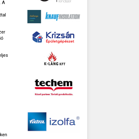
. A
,
tal
zer
ió
ljes
éken