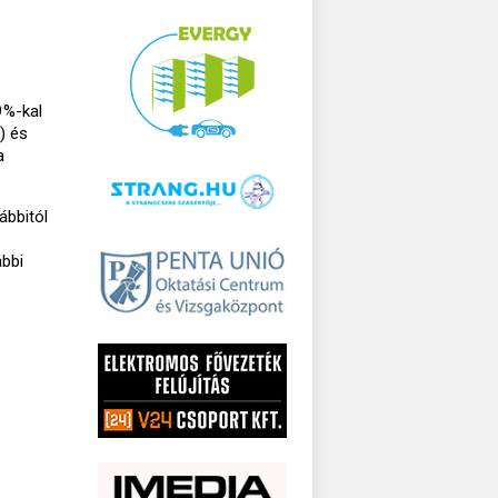
9%-kal
) és
a
ábbitól
ábbi