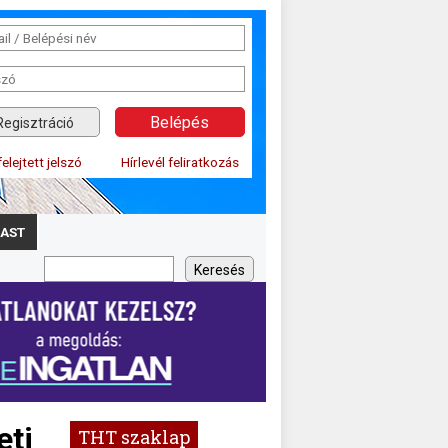
Regisztráció
felejtett jelszó
Hírlevél feliratkozás
AST
eti
THT szaklap