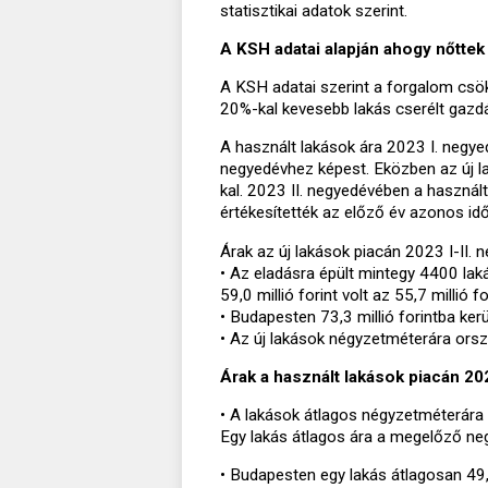
statisztikai adatok szerint.
A KSH adatai alapján ahogy nőttek 
A KSH adatai szerint a forgalom csö
20%-kal kevesebb lakás cserélt gazd
A használt lakások ára 2023 I. negye
negyedévhez képest. Eközben az új la
kal. 2023 II. negyedévében a használ
értékesítették az előző év azonos i
Árak az új lakások piacán 2023 I-II.
• Az eladásra épült mintegy 4400 lak
59,0 millió forint volt az 55,7 millió 
• Budapesten 73,3 millió forintba kerü
• Az új lakások négyzetméterára orszá
Árak a használt lakások piacán 20
• A lakások átlagos négyzetméterára 
Egy lakás átlagos ára a megelőző negy
• Budapesten egy lakás átlagosan 49,2