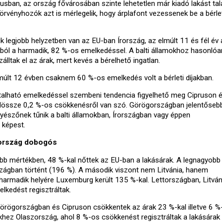
iusban, az ország fővárosában szinte lehetetlen már kiadó lakást talá
örvényhozók azt is mérlegelik, hogy árplafont vezessenek be a bérle
k legjobb helyzetben van az EU-ban Írország, az elmúlt 11 és fél év a
ából a harmadik, 82 %-os emelkedéssel. A balti államokhoz hasonlóa
lltak el az árak, mert kevés a bérelhető ingatlan.
múlt 12 évben csaknem 60 %-os emelkedés volt a bérleti díjakban.
talható emelkedéssel szembeni tendencia figyelhető meg Cipruson 
dössze 0,2 %-os csökkenésről van szó. Görögországban jelentőseb
yészőnek tűnik a balti államokban, Írországban vagy éppen
képest.
rország dobogós
bb mértékben, 48 %-kal nőttek az EU-ban a lakásárak. A legnagyobb
zágban történt (196 %). A második viszont nem Litvánia, hanem
armadik helyére Luxemburg került 135 %-kal. Lettországban, Litvá
kedést regisztráltak.
 Görögországban és Cipruson csökkentek az árak 23 %-kal illetve 6 %-
khez Olaszország, ahol 8 %-os csökkenést regisztráltak a lakásárak 