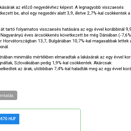
kásárak az előző negyedévhez képest. A legnagyobb visszaesés
zett be, ahol egy negyedév alatt 3,9, illetve 2,7%-kal csökkentek a
 tartó folyamatos visszaesés hatására az egy évvel korábbinál 9,
k. Nagyarányú éves árcsökkenés következett be még Dániában (-7,6%
r Horvátországban 13,7, Bulgáriában 10,7%-kal magasabbak lettek 
inál.
ában minimális mértékben elmaradtak a lakásárak az egy évvel kor
náltak, Szlovákiában pedig 1,9%-kal csökkentek. Akárcsak
lkedtek az árak, utóbbiban 7,4%-kal haladták meg az egy évvel kor
mtatás
 670 HUF