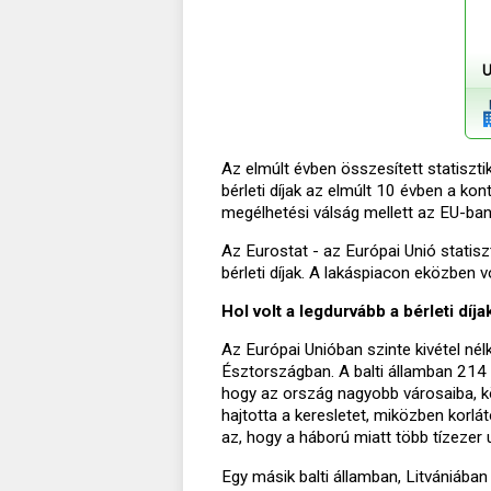
U
Az elmúlt évben összesített statiszti
bérleti díjak az elmúlt 10 évben a kon
megélhetési válság mellett az EU-ban
Az Eurostat - az Európai Unió statisz
bérleti díjak. A lakáspiacon eközben v
Hol volt a legdurvább a bérleti dí
Az Európai Unióban szinte kivétel nél
Észtországban. A balti államban 214 %
hogy az ország nagyobb városaiba, kö
hajtotta a keresletet, miközben korlá
az, hogy a háború miatt több tízezer 
Egy másik balti államban, Litvániáb