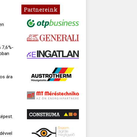
Partnereink
en
n 7,6%-
ábban
gos ára
képest.
edévvel