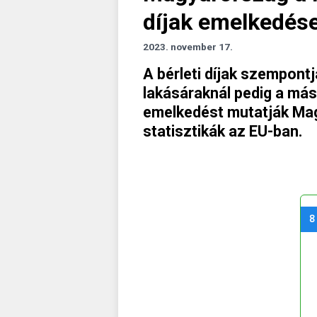
díjak emelkedés
2023. november 17.
A bérleti díjak szempontj
lakásáraknál pedig a más
emelkedést mutatják Ma
statisztikák az EU-ban.
8