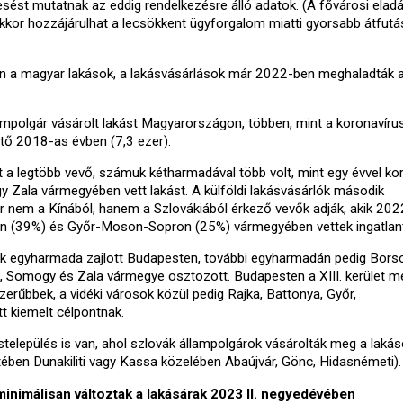
esést mutatnak az eddig rendelkezésre álló adatok. (A fővárosi eladá
kor hozzájárulhat a lecsökkent ügyforgalom miatti gyorsabb átfutás
en a magyar lakások, a lakásvásárlások már 2022-ben meghaladták 
ampolgár vásárolt lakást Magyarországon, többen, mint a koronavíru
tő 2018-as évben (7,3 ezer).
a legtöbb vevő, számuk kétharmadával több volt, mint egy évvel ko
Zala vármegyében vett lakást. A külföldi lakásvásárlók második
 nem a Kínából, hanem a Szlovákiából érkező vevők adják, akik 202
 (39%) és Győr-Moson-Sopron (25%) vármegyében vettek ingatlant
ak egyharmada zajlott Budapesten, további egyharmadán pedig Bors
omogy és Zala vármegye osztozott. Budapesten a XIII. kerület mel
szerűbbek, a vidéki városok közül pedig Rajka, Battonya, Győr,
 kiemelt célpontnak.
stelepülés is van, ahol szlovák állampolgárok vásárolták meg a laká
ében Dunakiliti vagy Kassa közelében Abaújvár, Gönc, Hidasnémeti).
inimálisan változtak a lakásárak 2023 II. negyedévében