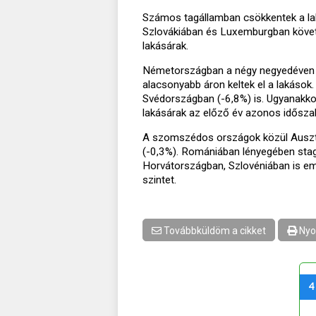
Számos tagállamban csökkentek a la
Szlovákiában és Luxemburgban követke
lakásárak.
Németországban a négy negyedéven át
alacsonyabb áron keltek el a lakáso
Svédországban (-6,8%) is. Ugyanakko
lakásárak az előző év azonos időszak
A szomszédos országok közül Ausztri
(-0,3%). Romániában lényegében stag
Horvátországban, Szlovéniában is eme
szintet.
Továbbküldöm a cikket
Nyo
4