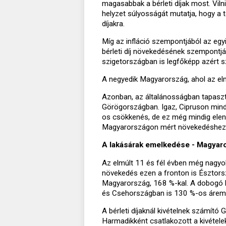
magasabbak a bérleti díjak most. Viln
helyzet súlyosságát mutatja, hogy a t
díjakra.
Míg az infláció szempontjából az egyi
bérleti díj növekedésének szempontj
szigetországban is legfőképp azért szá
A negyedik Magyarország, ahol az el
Azonban, az általánosságban tapasz
Görögországban. Igaz, Cipruson min
os csökkenés, de ez még mindig elen
Magyarországon mért növekedéshez 
A lakásárak emelkedése - Magya
Az elmúlt 11 és fél évben még nagyo
növekedés ezen a fronton is Észtors
Magyarország, 168 %-kal. A dobogó h
és Csehországban is 130 %-os áremel
A bérleti díjaknál kivételnek számító
Harmadikként csatlakozott a kivétele