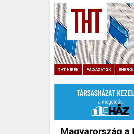
THT HÍREK
PÁLYÁZATOK
ENERGI
Magyarország a li