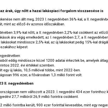
az árak, úgy nőtt a hazai lakáspiaci forgalom visszaesése is
kkenése nem állt meg, 2023 I. negyedévben 36%-kal, a II. negyedévb
át, mint az előző év azonos időszakában.
dévében 3,9%-kal nőtt, a II. negyedévben 2,2%-kal csökkent az előző
kások ára végig emelkedett, az I. negyedévben 2,7, a II. negyedévbe
t lakásokat mindössze 2,5%-kal, az új lakásokat pedig 15%-kal drág
dőszakához képest.
 negyedévében
ásból eddig mindössze közel 1200 adatai érkeztek be, amelyek átla
forintos 2022. évi értékkel szemben.
lt egy új lakás, 10,5 millióval többe, mint 2022-ben.
gosan 996 ezer, a fővárosban 1,3 millió forint volt.
23 II. negyedévében
országosan nem változott a 2023. I. negyedévi 434 ezer forinthoz 
edévi 27,7 millióról 26,9 millió forintra csökkent.
 millió forintba került, 900 ezer forinttal kevesebbe, mint egy negy