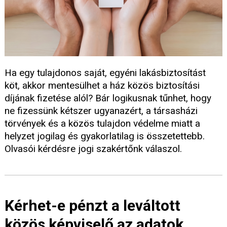
Ha egy tulajdonos saját, egyéni lakásbiztosítást
köt, akkor mentesülhet a ház közös biztosítási
díjának fizetése alól? Bár logikusnak tűnhet, hogy
ne fizessünk kétszer ugyanazért, a társasházi
törvények és a közös tulajdon védelme miatt a
helyzet jogilag és gyakorlatilag is összetettebb.
Olvasói kérdésre jogi szakértőnk válaszol.
Kérhet-e pénzt a leváltott
közös képviselő az adatok