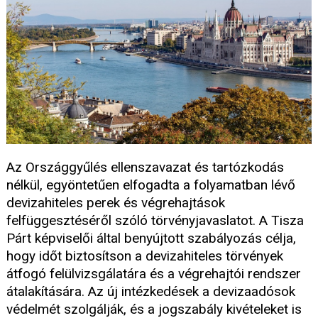
Az Országgyűlés ellenszavazat és tartózkodás
nélkül, egyöntetűen elfogadta a folyamatban lévő
devizahiteles perek és végrehajtások
felfüggesztéséről szóló törvényjavaslatot. A Tisza
Párt képviselői által benyújtott szabályozás célja,
hogy időt biztosítson a devizahiteles törvények
átfogó felülvizsgálatára és a végrehajtói rendszer
átalakítására. Az új intézkedések a devizaadósok
védelmét szolgálják, és a jogszabály kivételeket is