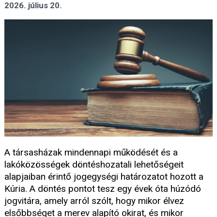
2026. július 20.
A társasházak mindennapi működését és a
lakóközösségek döntéshozatali lehetőségeit
alapjaiban érintő jogegységi határozatot hozott a
Kúria. A döntés pontot tesz egy évek óta húzódó
jogvitára, amely arról szólt, hogy mikor élvez
elsőbbséget a merev alapító okirat, és mikor