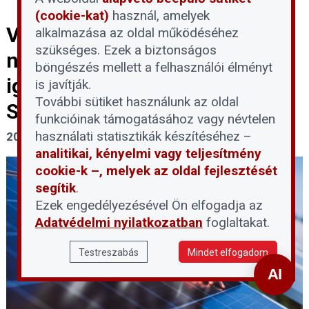
(cookie-kat)
használ, amelyek
Végső határidő a
alkalmazása az oldal működéséhez
szükséges. Ezek a biztonságos
napelemeseknek – Június 11-
böngészés mellett a felhasználói élményt
ig lehet kártérítésért fordulni
is javítják.
További sütiket használunk az oldal
Strasbourghoz
funkcióinak támogatásához vagy névtelen
használati statisztikák készítéséhez –
2026. június 8.
analitikai, kényelmi vagy teljesítmény
cookie-k –, melyek az oldal fejlesztését
segítik
.
Ezek engedélyezésével Ön elfogadja az
Adatvédelmi nyilatkozatban
foglaltakat.
Testreszabás
Mindet elfogadom