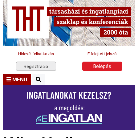
Hírlevél feliratkozás
Elfelejtett jelszó
Belépés
Regisztráció
MENÜ