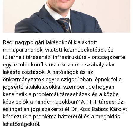
Régi nagypolgári lakásokból kialakított
miniapartmanok, vitatott közműbekötések és
túlterhelt társasházi infrastruktúra - országszerte
egyre több konfliktust okoznak a szabálytalan
lakásfelosztások. A hatóságok és az
önkormányzatok egyre szigorúbban lépnek fel a
jogsértő átalakításokkal szemben, de hogyan
kezelhetik a problémát társasházak és a közös
képviselők a mindennapokban? A THT társasházi
és ingatlan jogi szakértőjét Dr. Kiss Balázs Károlyt
kérdeztük a probléma hátteréről és a megoldási
lehetőségekről.