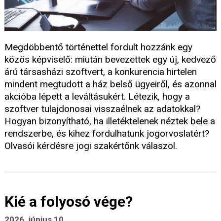
Megdöbbentő történettel fordult hozzánk egy
közös képviselő: miután bevezettek egy új, kedvező
árú társasházi szoftvert, a konkurencia hirtelen
mindent megtudott a ház belső ügyeiről, és azonnal
akcióba lépett a leváltásukért. Létezik, hogy a
szoftver tulajdonosai visszaélnek az adatokkal?
Hogyan bizonyítható, ha illetéktelenek néztek bele a
rendszerbe, és kihez fordulhatunk jogorvoslatért?
Olvasói kérdésre jogi szakértőnk válaszol.
Kié a folyosó vége?
2026. június 10.