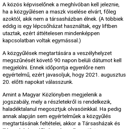
A közös képviselőnek a meghívóban kell jeleznie,
ha a közgyűlésen a maszk viselése elvárt, főleg
azoktól, akik nem a társasházban élnek. (A többiek
eddig is egy lépcsőházat használtak, egy liftben
utaztak, ezért áttételesen mindenképpen
kapcsolatban voltak egymással.)
A közgyűlések megtartására a veszélyhelyzet
megszűnését követő 90 napon belüli dátumot kell
megjelölni. Ennek időpontja egyenlőre nem
egyértelmű, ezért javasoljuk, hogy 2021. augusztus
20. előtti napokat válasszunk.
Amint a Magyar Közlönyben megjelenik a
jogszabály, mely a részletekről is rendelkezik,
haladéktalanul megosztjuk olvasóinkkal. Ha pedig
annak alapján sem egyértelműek a közgyűlés
megtartásának feltételei, akkor a Társasházak és