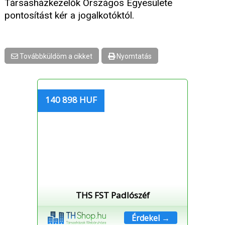
Társasházkezelők Országos Egyesülete
pontosítást kér a jogalkotóktól.
Továbbküldöm a cikket
Nyomtatás
140 898 HUF
THS FST Padlószéf
Érdekel →