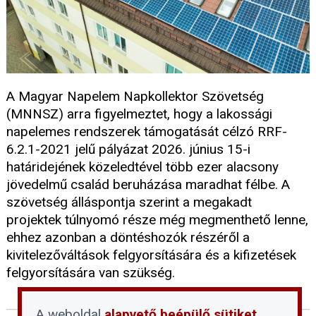
A Magyar Napelem Napkollektor Szövetség
(MNNSZ) arra figyelmeztet, hogy a lakossági
napelemes rendszerek támogatását célzó RRF-
6.2.1-2021 jelű pályázat 2026. június 15-i
határidejének közeledtével több ezer alacsony
jövedelmű család beruházása maradhat félbe. A
szövetség álláspontja szerint a megakadt
projektek túlnyomó része még megmenthető lenne,
ehhez azonban a döntéshozók részéről a
kivitelezőváltások felgyorsítására és a kifizetések
felgyorsítására van szükség.
A weboldal
alapvető beépülő sütiket