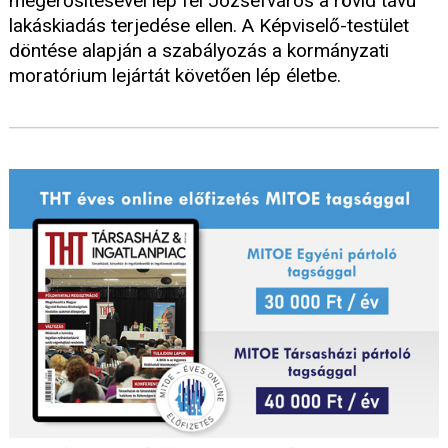
megerősítésével lép fel Józsefváros a rövid távú
lakáskiadás terjedése ellen. A Képviselő-testület
döntése alapján a szabályozás a kormányzati
moratórium lejártát követően lép életbe.