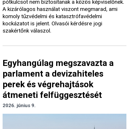
pótkulcsot nem biztosítanak a közös képviselőnek.
A kizárólagos használat viszont megmarad, ami
komoly tűzvédelmi és katasztrófavédelmi
kockázatot is jelent. Olvasói kérdésre jogi
szakértőnk válaszol.
Egyhangúlag megszavazta a
parlament a devizahiteles
perek és végrehajtások
átmeneti felfüggesztését
2026. június 9.