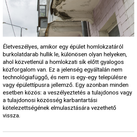
Életveszélyes, amikor egy épület homlokzatáról
burkolatdarab hullik le, különösen olyan helyeken,
ahol közvetlenül a homlokzati sík előtt gyalogos
közforgalom van. Ez a jelenség egyáltalán nem
technológiafüggő, és nem is egy-egy településre
vagy épülettípusra jellemző. Egy azonban minden
esetben közös: a veszélyeztetés a tulajdonos vagy
a tulajdonosi közösség karbantartási
kötelezettségének elmulasztására vezethető
vissza.