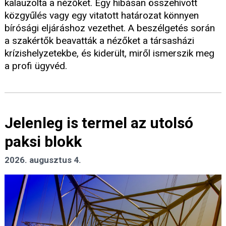
kalauzolta a nézőket. Egy hibásan összehívott
közgyűlés vagy egy vitatott határozat könnyen
bírósági eljáráshoz vezethet. A beszélgetés során
a szakértők beavatták a nézőket a társasházi
krízishelyzetekbe, és kiderült, miről ismerszik meg
a profi ügyvéd.
Jelenleg is termel az utolsó
paksi blokk
2026. augusztus 4.