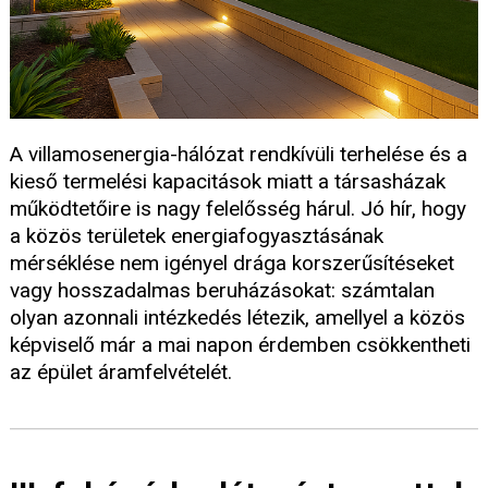
A villamosenergia-hálózat rendkívüli terhelése és a
kieső termelési kapacitások miatt a társasházak
működtetőire is nagy felelősség hárul. Jó hír, hogy
a közös területek energiafogyasztásának
mérséklése nem igényel drága korszerűsítéseket
vagy hosszadalmas beruházásokat: számtalan
olyan azonnali intézkedés létezik, amellyel a közös
képviselő már a mai napon érdemben csökkentheti
az épület áramfelvételét.