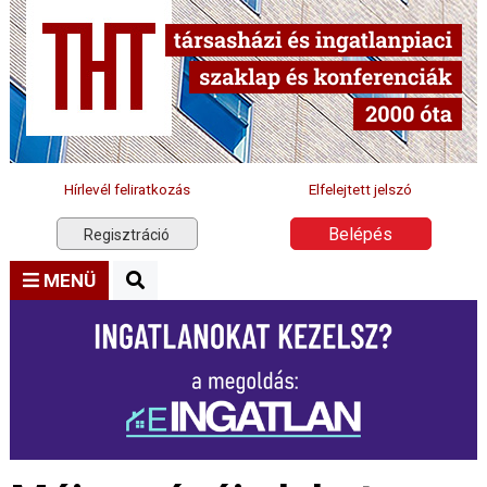
Hírlevél feliratkozás
Elfelejtett jelszó
Belépés
Regisztráció
MENÜ