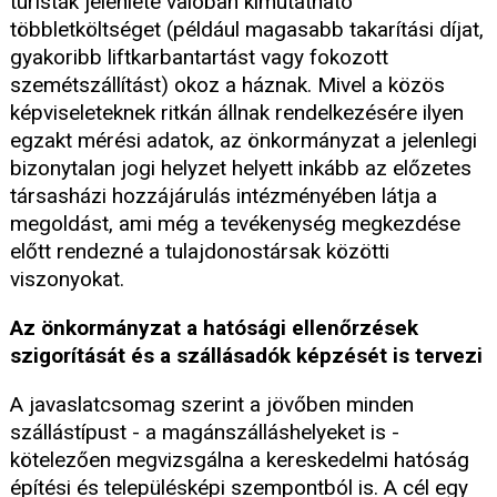
turisták jelenléte valóban kimutatható
többletköltséget (például magasabb takarítási díjat,
gyakoribb liftkarbantartást vagy fokozott
szemétszállítást) okoz a háznak. Mivel a közös
képviseleteknek ritkán állnak rendelkezésére ilyen
egzakt mérési adatok, az önkormányzat a jelenlegi
bizonytalan jogi helyzet helyett inkább az előzetes
társasházi hozzájárulás intézményében látja a
megoldást, ami még a tevékenység megkezdése
előtt rendezné a tulajdonostársak közötti
viszonyokat.
Az önkormányzat a hatósági ellenőrzések
szigorítását és a szállásadók képzését is tervezi
A javaslatcsomag szerint a jövőben minden
szállástípust - a magánszálláshelyeket is -
kötelezően megvizsgálna a kereskedelmi hatóság
építési és településképi szempontból is. A cél egy