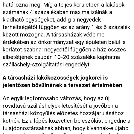
határozna meg. Míg a teljes kerületben a lakások
számának 4 százalékában maximalizálnák a
kiadható egységeket, addig a negyedek
terheltségétől függően ez az arány 1 és 6 százalék
között mozogna. A társasházak védelme
érdekében az önkormányzat egy épületen belül is
korlátot szabna: negyedtől függően a ház összes
albetétjének csupán 10-20 százaléka kaphatna
szálláshely-szolgáltatási engedélyt.
A társasházi lakóközösségek jogkörei is
jelentősen bővülnének a tervezet értelmében
Az egyik legfontosabb változás, hogy az új
rövidtávú szálláshelyek létesítését a jövőben a
társasházi közgyűlés előzetes hozzájárulásához
kötnék. Ez a lépés közvetlen beleszólást engedne a
tulajdonostársaknak abban, hogy kívánnak-e újabb