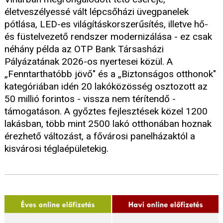
életveszélyessé vált lépcsőházi üvegpanelek
pótlása, LED-es világításkorszerűsítés, illetve hő-
és füstelvezető rendszer modernizálása - ez csak
néhány példa az OTP Bank Társasházi
Pályázatának 2026-os nyertesei közül. A
„Fenntarthatóbb jövő" és a „Biztonságos otthonok"
kategóriában idén 20 lakóközösség osztozott az
50 millió forintos - vissza nem térítendő -
támogatáson. A győztes fejlesztések közel 1200
lakásban, több mint 2500 lakó otthonában hoznak
érezhető változást, a fővárosi panelházaktól a
kisvárosi téglaépületekig.