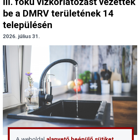
III. fokú vízkorlátozást vezettek
be a DMRV területének 14
településén
2026. július 31.
A weboldal
alapvető beépülő sütiket