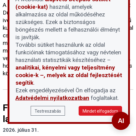
A tartós hőség és a történelmi mélypontra süllyedt
(cookie-kat)
használ, amelyek
Duna-vízállás egyszerre terheli a térség
alkalmazása az oldal működéséhez
ivóvízellátását. A DMRV Zrt. szerint a parti szűrésű
szükséges. Ezek a biztonságos
kutak víztermelő kapacitása mintegy 30 százalékkal
böngészés mellett a felhasználói élményt
csökkent, miközben a vízfogyasztás
is javítják.
másfélszeresére emelkedett, ezért a Pilisi-
További sütiket használunk az oldal
medence 14 településén III. fokú vízkorlátozást
funkcióinak támogatásához vagy névtelen
vezettek be. A kormány eközben arra figyelmeztet,
használati statisztikák készítéséhez –
hogy a tartós vízhiányos időszakok a klímaváltozás
analitikai, kényelmi vagy teljesítmény
következtében egyre gyakoribbá válhatnak.
cookie-k –, melyek az oldal fejlesztését
segítik
.
Ezek engedélyezésével Ön elfogadja az
Adatvédelmi nyilatkozatban
foglaltakat.
Fontos tudnivalókat közölt a
Testreszabás
Mindet elfogadom
lakáskiadásról a NAV
2026. július 31.