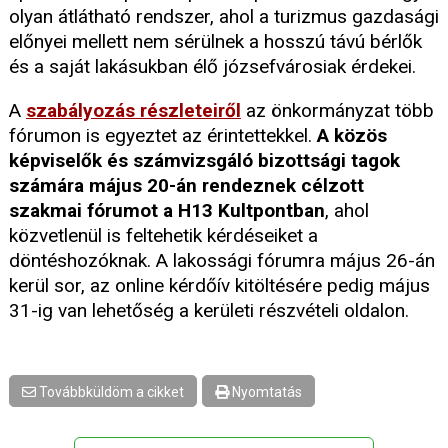
olyan átlátható rendszer, ahol a turizmus gazdasági
előnyei mellett nem sérülnek a hosszú távú bérlők
és a saját lakásukban élő józsefvárosiak érdekei.
A
szabályozás részleteiről
az önkormányzat több
fórumon is egyeztet az érintettekkel.
A közös
képviselők és számvizsgáló bizottsági tagok
számára május 20-án rendeznek célzott
szakmai fórumot a H13 Kultpontban
, ahol
közvetlenül is feltehetik kérdéseiket a
döntéshozóknak. A lakossági fórumra május 26-án
kerül sor, az online kérdőív kitöltésére pedig május
31-ig van lehetőség a kerületi részvételi oldalon.
Továbbküldöm a cikket
Nyomtatás