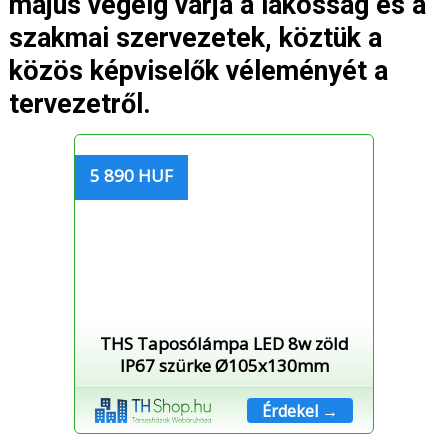
május végéig várja a lakosság és a
szakmai szervezetek, köztük a
közös képviselők véleményét a
tervezetről.
5 890 HUF
THS Taposólámpa LED 8w zöld
IP67 szürke Ø105x130mm
Érdekel →