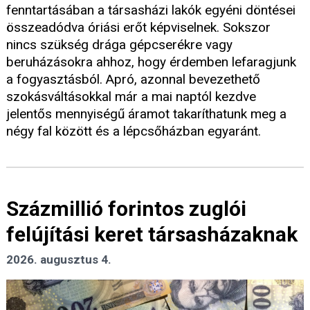
fenntartásában a társasházi lakók egyéni döntései
összeadódva óriási erőt képviselnek. Sokszor
nincs szükség drága gépcserékre vagy
beruházásokra ahhoz, hogy érdemben lefaragjunk
a fogyasztásból. Apró, azonnal bevezethető
szokásváltásokkal már a mai naptól kezdve
jelentős mennyiségű áramot takaríthatunk meg a
négy fal között és a lépcsőházban egyaránt.
Százmillió forintos zuglói
felújítási keret társasházaknak
2026. augusztus 4.