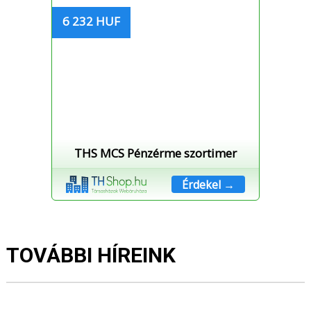
6 232 HUF
THS MCS Pénzérme szortimer
Érdekel →
TOVÁBBI HÍREINK