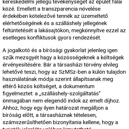
kereskedelmi jellegű tevékenységet az épület falai
közé. Emellett a transzparencia növelése
érdekében kötelezővé tennék az üzemeltető
elérhetőségének és a szálláshely jellegének
feltüntetését a lakásajtókon, megkönnyítve ezzel az
esetleges konfliktusok gyors rendezését.
A jogalkotó és a bírósági gyakorlat jelenleg igen
szűk mezsgyét hagy a közösségeknek a költségek
érvényesítésére. Bár a társasházi törvény elvileg
lehetővé teszi, hogy az SzMSz-ben a külön tulajdon
használatának módja szerint állapítsanak meg
eltérő közös költséget, a dokumentum
figyelmeztet: a „szálláshely-szolgáltatás"
önmagában nem elegendő indok az emelt díjhoz.
Ahhoz, hogy egy ilyen határozat megálljon a
bíróság előtt, a társasháznak tételesen,
számszerűsíthetően bizonyítania kellene, hogy a