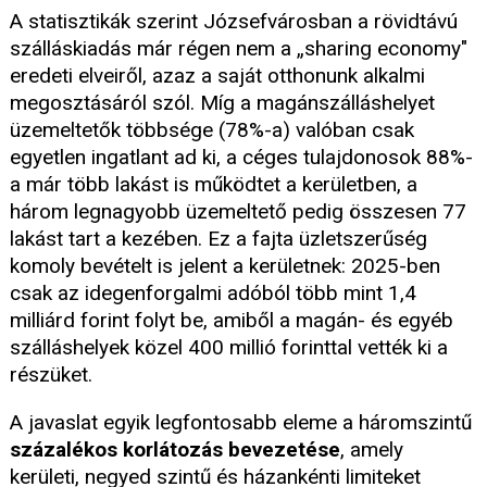
A statisztikák szerint Józsefvárosban a rövidtávú
szálláskiadás már régen nem a „sharing economy"
eredeti elveiről, azaz a saját otthonunk alkalmi
megosztásáról szól. Míg a magánszálláshelyet
üzemeltetők többsége (78%-a) valóban csak
egyetlen ingatlant ad ki, a céges tulajdonosok 88%-
a már több lakást is működtet a kerületben, a
három legnagyobb üzemeltető pedig összesen 77
lakást tart a kezében. Ez a fajta üzletszerűség
komoly bevételt is jelent a kerületnek: 2025-ben
csak az idegenforgalmi adóból több mint 1,4
milliárd forint folyt be, amiből a magán- és egyéb
szálláshelyek közel 400 millió forinttal vették ki a
részüket.
A javaslat egyik legfontosabb eleme a háromszintű
százalékos korlátozás bevezetése
, amely
kerületi, negyed szintű és házankénti limiteket