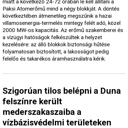
miatt a következő 24-72 órában le kell állítani a
Paksi Atomerőmű mind a négy blokkját. A döntés
következtében átmenetileg megszűnik a hazai
villamosenergia-termelés mintegy felét adó, közel
2000 MW-os kapacitás. Az erőmű szakemberei és
a vízügyi hatóságok felkészültek a helyzet
kezelésére: az álló blokkok biztonsági hűtése
folyamatosan biztosított, a lakosságot pedig
felelős és takarékos áramhasználatra kérik.
Szigorúan tilos belépni a Duna
felszínre került
mederszakaszaiba a
vízbázisvédelmi területeken