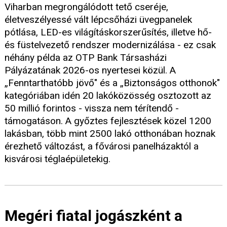
Viharban megrongálódott tető cseréje,
életveszélyessé vált lépcsőházi üvegpanelek
pótlása, LED-es világításkorszerűsítés, illetve hő-
és füstelvezető rendszer modernizálása - ez csak
néhány példa az OTP Bank Társasházi
Pályázatának 2026-os nyertesei közül. A
„Fenntarthatóbb jövő" és a „Biztonságos otthonok"
kategóriában idén 20 lakóközösség osztozott az
50 millió forintos - vissza nem térítendő -
támogatáson. A győztes fejlesztések közel 1200
lakásban, több mint 2500 lakó otthonában hoznak
érezhető változást, a fővárosi panelházaktól a
kisvárosi téglaépületekig.
Megéri fiatal jogászként a