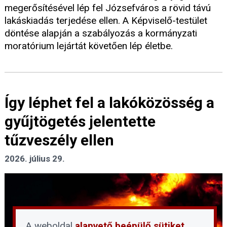
megerősítésével lép fel Józsefváros a rövid távú
lakáskiadás terjedése ellen. A Képviselő-testület
döntése alapján a szabályozás a kormányzati
moratórium lejártát követően lép életbe.
Így léphet fel a lakóközösség a
gyűjtögetés jelentette
tűzveszély ellen
2026. július 29.
A weboldal
alapvető beépülő sütiket