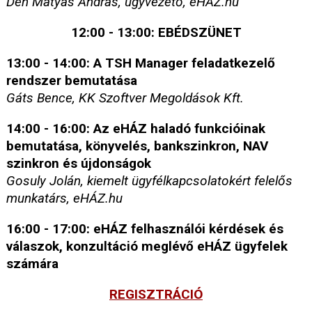
Dén Mátyás András, ügyvezető, eHÁZ.hu
12:00 - 13:00: EBÉDSZÜNET
13:00 - 14:00: A TSH Manager feladatkezelő
rendszer bemutatása
Gáts Bence, KK Szoftver Megoldások Kft.
14:00 - 16:00: Az eHÁZ haladó funkcióinak
bemutatása, könyvelés, bankszinkron, NAV
szinkron és újdonságok
Gosuly Jolán, kiemelt ügyfélkapcsolatokért felelős
munkatárs, eHÁZ.hu
16:00 - 17:00: eHÁZ felhasználói kérdések és
válaszok, konzultáció meglévő eHÁZ ügyfelek
számára
REGISZTRÁCIÓ