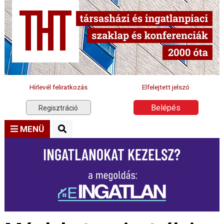
Hírlevél feliratkozás
Elfelejtett jelszó
Belépés
Regisztráció
MENÜ