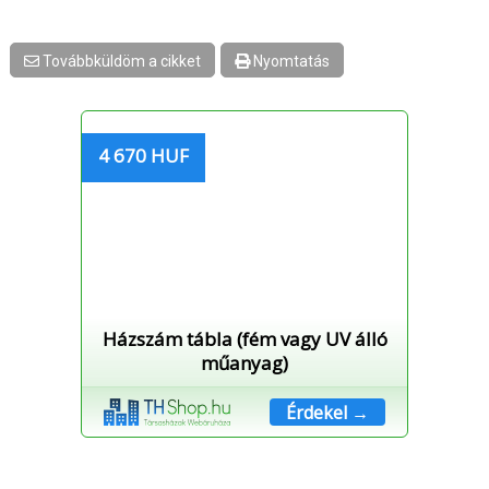
Továbbküldöm a cikket
Nyomtatás
4 670 HUF
Házszám tábla (fém vagy UV álló
műanyag)
Érdekel →