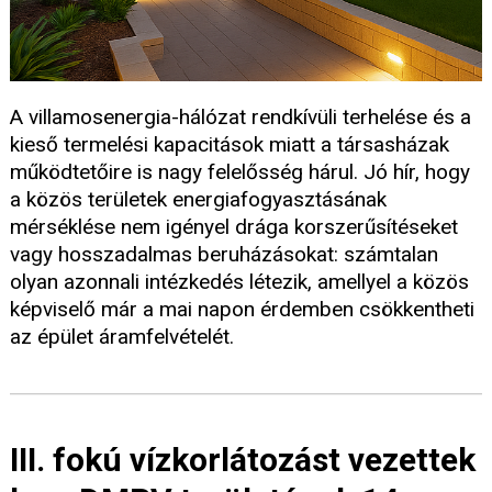
A villamosenergia-hálózat rendkívüli terhelése és a
kieső termelési kapacitások miatt a társasházak
működtetőire is nagy felelősség hárul. Jó hír, hogy
a közös területek energiafogyasztásának
mérséklése nem igényel drága korszerűsítéseket
vagy hosszadalmas beruházásokat: számtalan
olyan azonnali intézkedés létezik, amellyel a közös
képviselő már a mai napon érdemben csökkentheti
az épület áramfelvételét.
III. fokú vízkorlátozást vezettek