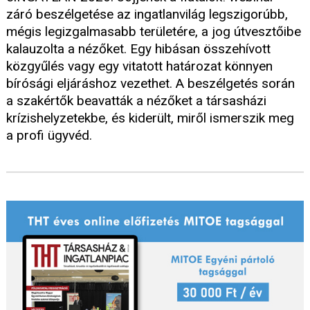
záró beszélgetése az ingatlanvilág legszigorúbb,
mégis legizgalmasabb területére, a jog útvesztőibe
kalauzolta a nézőket. Egy hibásan összehívott
közgyűlés vagy egy vitatott határozat könnyen
bírósági eljáráshoz vezethet. A beszélgetés során
a szakértők beavatták a nézőket a társasházi
krízishelyzetekbe, és kiderült, miről ismerszik meg
a profi ügyvéd.