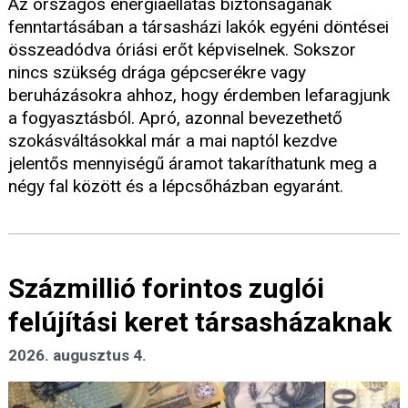
Az országos energiaellátás biztonságának
fenntartásában a társasházi lakók egyéni döntései
összeadódva óriási erőt képviselnek. Sokszor
nincs szükség drága gépcserékre vagy
beruházásokra ahhoz, hogy érdemben lefaragjunk
a fogyasztásból. Apró, azonnal bevezethető
szokásváltásokkal már a mai naptól kezdve
jelentős mennyiségű áramot takaríthatunk meg a
négy fal között és a lépcsőházban egyaránt.
Százmillió forintos zuglói
felújítási keret társasházaknak
2026. augusztus 4.