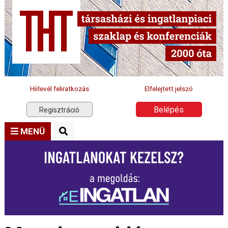
Hírlevél feliratkozás
Elfelejtett jelszó
Belépés
Regisztráció
MENÜ