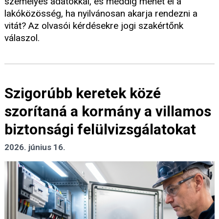
személyes adatokkal, és meddig mehet el a
lakóközösség, ha nyilvánosan akarja rendezni a
vitát? Az olvasói kérdésekre jogi szakértőnk
válaszol.
Szigorúbb keretek közé
szorítaná a kormány a villamos
biztonsági felülvizsgálatokat
2026. június 16.