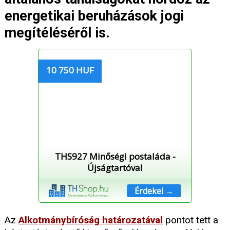
energetikai beruházások jogi
megítéléséről is.
10 750 HUF
THS927 Minőségi postaláda -
Újságtartóval
Érdekel →
Az
Alkotmánybíróság határozatával
pontot tett a