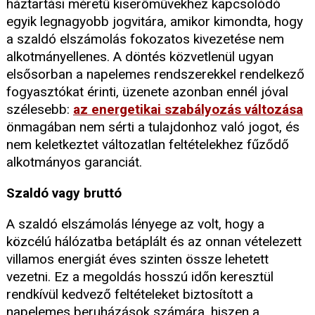
háztartási méretű kiserőművekhez kapcsolódó
egyik legnagyobb jogvitára, amikor kimondta, hogy
a szaldó elszámolás fokozatos kivezetése nem
alkotmányellenes. A döntés közvetlenül ugyan
elsősorban a napelemes rendszerekkel rendelkező
fogyasztókat érinti, üzenete azonban ennél jóval
szélesebb:
az energetikai szabályozás változása
önmagában nem sérti a tulajdonhoz való jogot, és
nem keletkeztet változatlan feltételekhez fűződő
alkotmányos garanciát.
Szaldó vagy bruttó
A szaldó elszámolás lényege az volt, hogy a
közcélú hálózatba betáplált és az onnan vételezett
villamos energiát éves szinten össze lehetett
vezetni. Ez a megoldás hosszú időn keresztül
rendkívül kedvező feltételeket biztosított a
napelemes beruházások számára, hiszen a