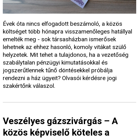
Évek óta nincs elfogadott beszámoló, a közös
költséget több hónapra visszamenőleges hatállyal
emelték meg - sok társasházban ismerősek
lehetnek az ehhez hasonló, komoly vitákat szülő
helyzetek. Mit tehet a tulajdonos, ha a vezetőség
szabálytalan pénzügyi kimutatásokkal és
jogszerűtlennek tűnő döntésekkel próbálja
rendezni a ház ügyeit? Olvasói kérdésre jogi
szakértőnk válaszol.
Veszélyes gázszivárgás – A
közös képviselő köteles a