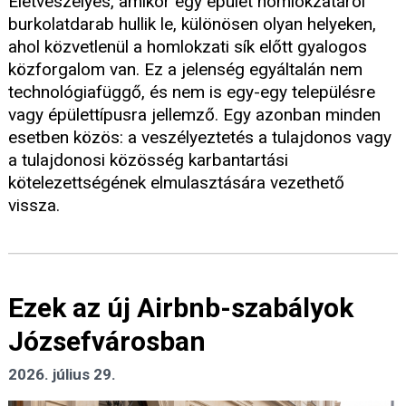
Életveszélyes, amikor egy épület homlokzatáról
burkolatdarab hullik le, különösen olyan helyeken,
ahol közvetlenül a homlokzati sík előtt gyalogos
közforgalom van. Ez a jelenség egyáltalán nem
technológiafüggő, és nem is egy-egy településre
vagy épülettípusra jellemző. Egy azonban minden
esetben közös: a veszélyeztetés a tulajdonos vagy
a tulajdonosi közösség karbantartási
kötelezettségének elmulasztására vezethető
vissza.
Ezek az új Airbnb-szabályok
Józsefvárosban
2026. július 29.