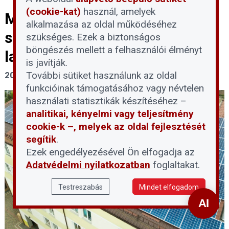
(cookie-kat)
használ, amelyek
Mentőövet kér a napelemes
alkalmazása az oldal működéséhez
szövetség a félbemaradt
szükséges. Ezek a biztonságos
böngészés mellett a felhasználói élményt
lakossági projekteknek
is javítják.
További sütiket használunk az oldal
2026. június 8.
funkcióinak támogatásához vagy névtelen
használati statisztikák készítéséhez –
analitikai, kényelmi vagy teljesítmény
cookie-k –, melyek az oldal fejlesztését
segítik
.
Ezek engedélyezésével Ön elfogadja az
Adatvédelmi nyilatkozatban
foglaltakat.
Testreszabás
Mindet elfogadom