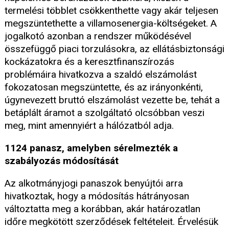
termelési többlet csökkenthette vagy akár teljesen
megszüntethette a villamosenergia-költségeket. A
jogalkotó azonban a rendszer működésével
összefüggő piaci torzulásokra, az ellátásbiztonsági
kockázatokra és a keresztfinanszírozás
problémáira hivatkozva a szaldó elszámolást
fokozatosan megszüntette, és az irányonkénti,
úgynevezett bruttó elszámolást vezette be, tehát a
betáplált áramot a szolgáltató olcsóbban veszi
meg, mint amennyiért a hálózatból adja.
1124 panasz, amelyben sérelmezték a
szabályozás módosítását
Az alkotmányjogi panaszok benyújtói arra
hivatkoztak, hogy a módosítás hátrányosan
változtatta meg a korábban, akár határozatlan
időre megkötött szerződések feltételeit. Érvelésük