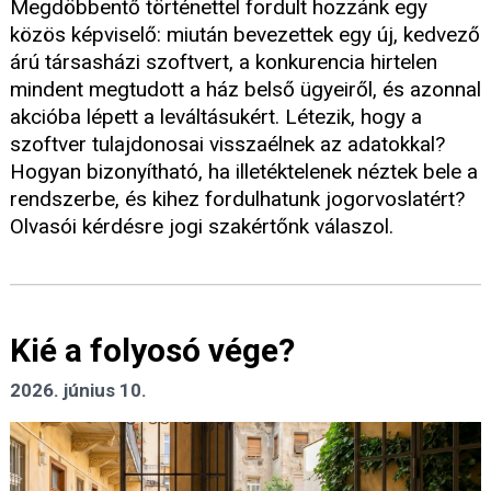
Megdöbbentő történettel fordult hozzánk egy
közös képviselő: miután bevezettek egy új, kedvező
árú társasházi szoftvert, a konkurencia hirtelen
mindent megtudott a ház belső ügyeiről, és azonnal
akcióba lépett a leváltásukért. Létezik, hogy a
szoftver tulajdonosai visszaélnek az adatokkal?
Hogyan bizonyítható, ha illetéktelenek néztek bele a
rendszerbe, és kihez fordulhatunk jogorvoslatért?
Olvasói kérdésre jogi szakértőnk válaszol.
Kié a folyosó vége?
2026. június 10.