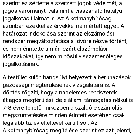
szerint ez sértette a szerzett jogok védelmét, a
jogos várományt, valamint a visszaható hatályú
jogalkotás tilalmát is. Az Alkotmánybíróság
azonban ezekkel az érvekkel nem értett egyet. A
határozat indokolása szerint az elszámolási
rendszer megváltoztatása a jövőre nézve történt,
és nem érintette a már lezárt elszámolási
időszakokat, így nem minősül visszamenőleges
jogalkotásnak.
A testület külön hangsúlyt helyezett a beruházások
gazdasági megtérülésének vizsgálatára is. A
döntés rögzíti, hogy a napelemes rendszerek
átlagos megtérülési ideje állami támogatás nélkül is
7-8 évre tehető, miközben a szaldó elszámolás
megszüntetésére minden érintett esetében csak
legalább tíz év elteltével került sor. Az
Alkotmánybíróság megítélése szerint ez azt jelenti,