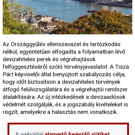
Az Országgyűlés ellenszavazat és tartózkodás
nélkül, egyöntetűen elfogadta a folyamatban lévő
devizahiteles perek és végrehajtások
felfüggesztéséről szóló törvényjavaslatot. A Tisza
Párt képviselői által benyújtott szabályozás célja,
hogy időt biztosítson a devizahiteles törvények
átfogó felülvizsgálatára és a végrehajtói rendszer
átalakítására. Az új intézkedések a devizaadósok
védelmét szolgálják, és a jogszabály kivételeket is
rögzít, amelyekre a halasztás nem vonatkozik.
A weboldal
alapvető beépülő sütiket