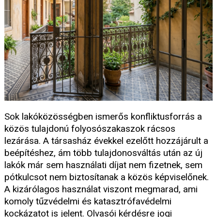
Sok lakóközösségben ismerős konfliktusforrás a
közös tulajdonú folyosószakaszok rácsos
lezárása. A társasház évekkel ezelőtt hozzájárult a
beépítéshez, ám több tulajdonosváltás után az új
lakók már sem használati díjat nem fizetnek, sem
pótkulcsot nem biztosítanak a közös képviselőnek.
A kizárólagos használat viszont megmarad, ami
komoly tűzvédelmi és katasztrófavédelmi
kockázatot is jelent. Olvasói kérdésre jogi