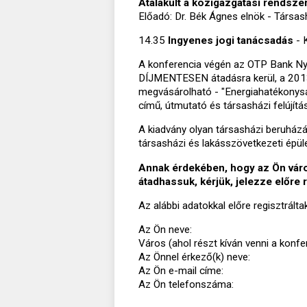
Átalakult a közigazgatási rendsze
Előadó: Dr. Bék Ágnes elnök - Társa
14.35
Ingyenes jogi tanácsadás
- 
A konferencia végén az OTP Bank NyRt
DÍJMENTESEN átadásra kerül, a 2013 
megvásárolható - "Energiahatékonyság
című, útmutató és társasházi felújítá
A kiadvány olyan társasházi beruházá
társasházi és lakásszövetkezeti épüle
Annak érdekében, hogy az Ön vár
átadhassuk, kérjük, jelezze előre 
Az alábbi adatokkal előre regisztrálta
Az Ön neve:
Város (ahol részt kíván venni a konfe
Az Önnel érkező(k) neve:
Az Ön e-mail címe:
Az Ön telefonszáma: