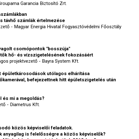
 Groupama Garancia Biztosító Zrt.
aszámlákban
 és távhő számlák értelmezése
zető - Magyar Energia Hivatal Fogyasztóvédelmi Főosztály
yagolt csomópontok "bosszúja"
etők hő- és vízszigetelésének fokozásáért
ágos projektvezető - Bayra System Kft.
t épületkárosodások utólagos elhárítása
 hőkamerával, befejezettnek hitt épületszigetelés után
el és mi a megoldás?
tő - Diametrus Kft.
sodó közös képviselői feladatok.
 anyagilag is felelősségre a közös képviselők?