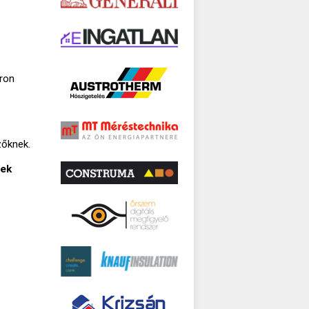
ron
zőknek.
nek