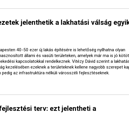
etek jelenthetik a lakhatási válság egyi
apesten 40-50 ezer új lakás építésére is lehetőség nyílhatna olyan
lhasznosított állami és vasúti területeken, amelyek már ma is jó kötö
lekedési kapcsolatokkal rendelkeznek. Vitézy Dávid szerint a lakhatás
ság kezelésében ezeknek a területeknek kellene nagyobb szerepet ka
pedig az infrastruktúra nélküli városszéli fejlesztéseknek.
ejlesztési terv: ezt jelentheti a