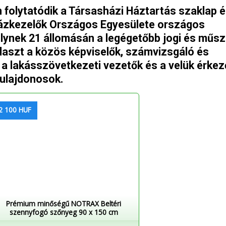
folytatódik a Társasházi Háztartás szaklap é
ázkezelők Országos Egyesülete országos
lynek 21 állomásán a legégetőbb jogi és műsz
laszt a közös képviselők, számvizsgáló és
 a lakásszövetkezeti vezetők és a velük érkez
tulajdonosok.
2 100 HUF
Prémium minőségű NOTRAX Beltéri
szennyfogó szőnyeg 90 x 150 cm