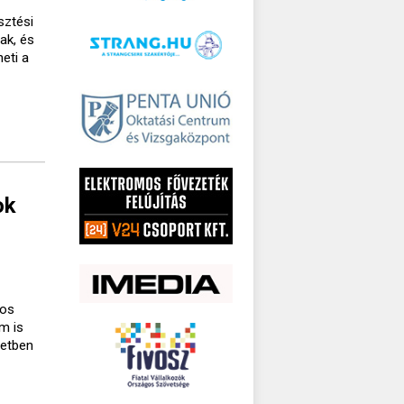
sztési
ak, és
eti a
ok
gos
m is
setben