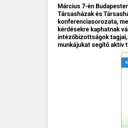
Március 7-én Budapesten 
Társasházak és Társash
konferenciasorozata, me
kérdésekre kaphatnak vá
intézőbizottságok tagjai,
munkájukat segítő aktív 
4