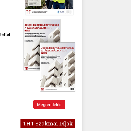
ettel
Megrendelés
THT Szakmai Díjak