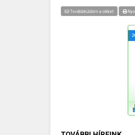
Továbbküldöm a cikket
Nyo
2
TOVÁBBI HÍREINK