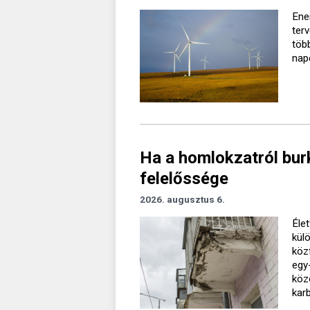
Ener
ter
töb
nap
Ha a homlokzatról burk
felelőssége
2026. augusztus 6.
Élet
kül
köz
egy
köz
kar