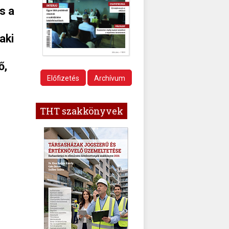
s a
aki
ő,
Előfizetés
Archívum
THT szakkönyvek