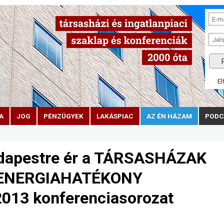
El
A
JOG
PÉNZÜGYEK
LAKÁSPIAC
AZ ÉN HÁZAM
PODC
udapestre ér a TÁRSASHÁZAK
 ENERGIAHATÉKONY
13 konferenciasorozat