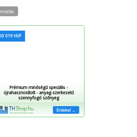
mtatás
00 019 HUF
Prémium minőségű speciális -
újrahasznosított - anyag-szerkezetű
szennyfogó szőnyeg
Érdekel →