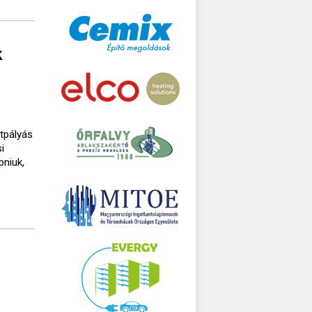
k
ttpályás
i
pniuk,