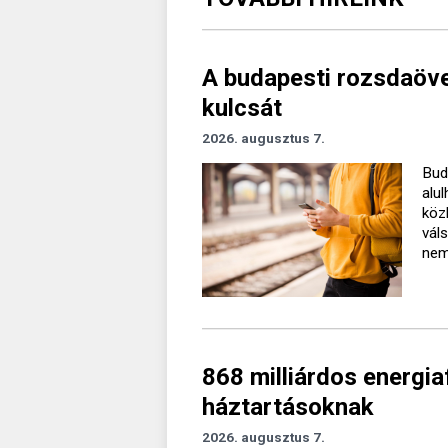
A budapesti rozsdaövez
kulcsát
2026. augusztus 7.
Bud
alu
köz
vál
nem 
868 milliárdos energiaf
háztartásoknak
2026. augusztus 7.