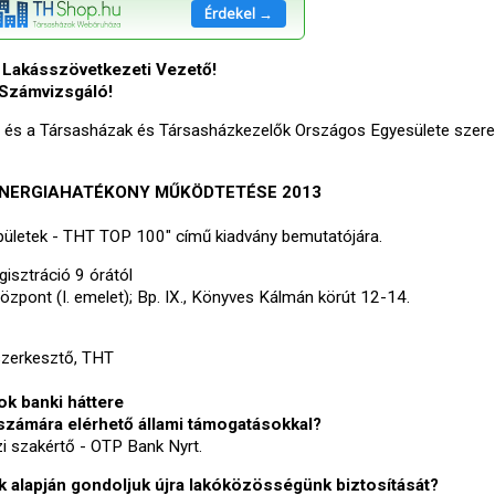
Érdekel →
t Lakásszövetkezeti Vezető!
t Számvizsgáló!
 és a Társasházak és Társasházkezelők Országos Egyesülete szeret
NERGIAHATÉKONY MŰKÖDTETÉSE 2013
 épületek - THT TOP 100" című kiadvány bemutatójára.
gisztráció 9 órától
pont (I. emelet); Bp. IX., Könyves Kálmán körút 12-14.
szerkesztő, THT
k banki háttere
zámára elérhető állami támogatásokkal?
zi szakértő - OTP Bank Nyrt.
alapján gondoljuk újra lakóközösségünk biztosítását?