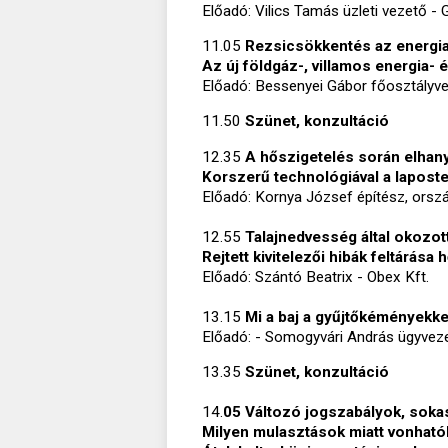
Előadó: Vilics Tamás üzleti vezető -
11.05
Rezsicsökkentés az energi
Az új földgáz-, villamos energia-
Előadó: Bessenyei Gábor főosztályve
11.50
Szünet, konzultáció
12.35
A hőszigetelés során elhan
Korszerű technológiával a lapost
Előadó: Kornya József építész, orsz
12.55
Talajnedvesség által okozot
Rejtett kivitelezői hibák feltárása
Előadó: Szántó Beatrix - Obex Kft.
13.15
Mi a baj a gyűjtőkéményekk
Előadó: - Somogyvári András ügyveze
13.35
Szünet, konzultáció
14.
05 Változó jogszabályok, soka
Milyen mulasztások miatt vonhatók