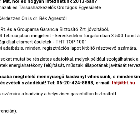
r. Mit, hol és hogyan intézhetünk 2013-ban?
sházak és Társasházkezelők Országos Egyesülete
Kérdezzen Ön is dr. Bék Ágnestől
. és a Groupama Garancia Biztosító Zrt. jóvoltából,
februárjában megjelent - kereskedelmi forgalomban 3.500 forint á
i díjjal elismert épületek - THT TOP 100"
si adatbázis, minden, regisztrációs lapot kitöltő résztvevő számára.
sokat mutat be részletes adatokkal, melyek például szolgálhatnak a
tek energiahatékony felújítását, műszaki állapotának javítását terve
osába megfelelő mennyiségű kiadványt vihessünk, s mindenki
részvételi szándékát! Tel: 06-20-424-8888, e-mail:
tht@tht.hu
k számára a kiadvány a helyszínen garantáltan biztosított:
rencián):