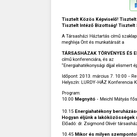
Tisztelt Közös Képviselő! Tisztel
Tisztelt Intéző Bizottság! Tisztel
A Társasházi Háztartás című szaklap
meghívja Önt és munkatársát a
TÁRSASHÁZAK TÖRVÉNYES ÉS E
című konferenciára, és az
"Energiahatékonysági díjjal elismert
Időpont: 2013. március 7. 10:00 - Re
Helyszín: LURDY-HÁZ Konferencia Köz
Program:
10.00
Megnyitó
- Meichl Mátyás fő
10.15
Energiahatékony beruházáso
Hogyan éljünk a lakóközösségek s
Előadó: dr. Zsigmond Olivér társashá
10.45
Mikor és milyen szempontok 