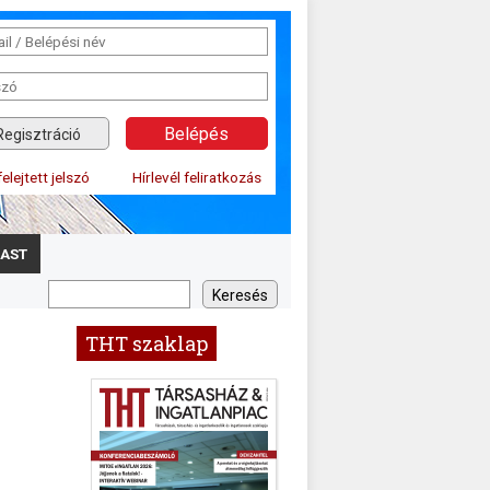
Regisztráció
felejtett jelszó
Hírlevél feliratkozás
AST
THT szaklap