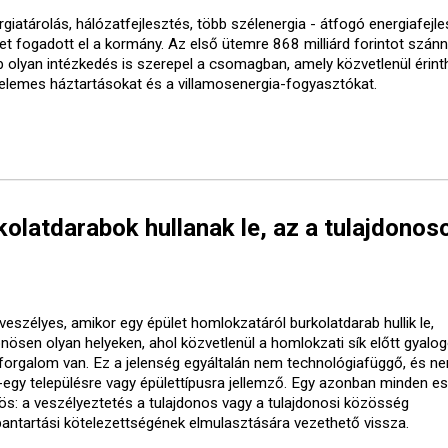
giatárolás, hálózatfejlesztés, több szélenergia - átfogó energiafejle
vet fogadott el a kormány. Az első ütemre 868 milliárd forintot szánn
b olyan intézkedés is szerepel a csomagban, amely közvetlenül érinth
elemes háztartásokat és a villamosenergia-fogyasztókat.
olatdarabok hullanak le, az a tulajdonos
veszélyes, amikor egy épület homlokzatáról burkolatdarab hullik le,
önösen olyan helyeken, ahol közvetlenül a homlokzati sík előtt gyalo
forgalom van. Ez a jelenség egyáltalán nem technológiafüggő, és ne
-egy településre vagy épülettípusra jellemző. Egy azonban minden e
ös: a veszélyeztetés a tulajdonos vagy a tulajdonosi közösség
bantartási kötelezettségének elmulasztására vezethető vissza.