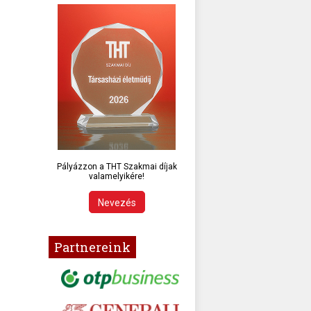
Pályázzon a THT Szakmai díjak
valamelyikére!
Nevezés
Partnereink