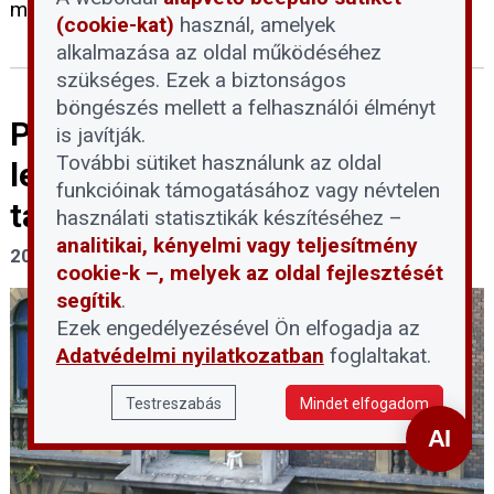
megbízható fiatal bérlőnek adják ki.
(cookie-kat)
használ, amelyek
alkalmazása az oldal működéséhez
szükséges. Ezek a biztonságos
böngészés mellett a felhasználói élményt
Pályázati körkép – 2026-os
is javítják.
További sütiket használunk az oldal
lehetőségek budapesti
funkcióinak támogatásához vagy névtelen
társasházaknak
használati statisztikák készítéséhez –
analitikai, kényelmi vagy teljesítmény
2026. március 9.
cookie-k –, melyek az oldal fejlesztését
segítik
.
Ezek engedélyezésével Ön elfogadja az
Adatvédelmi nyilatkozatban
foglaltakat.
Testreszabás
Mindet elfogadom