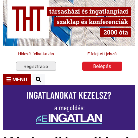
Hírlevél feliratkozás
Elfelejtett jelszó
Belépés
Regisztráció
MENÜ