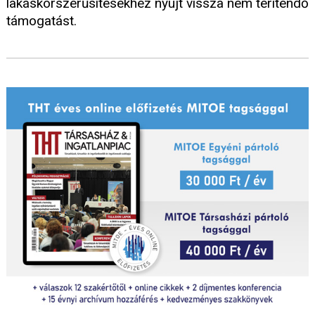
lakáskorszerűsítésekhez nyújt vissza nem térítendő
támogatást.