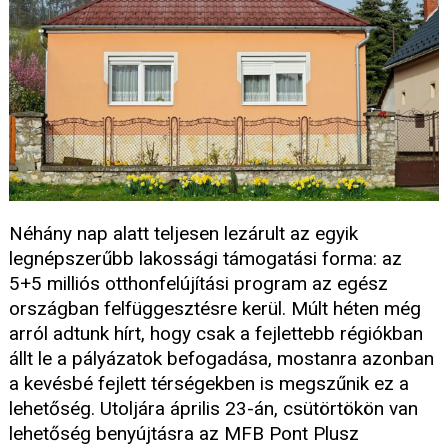
Néhány nap alatt teljesen lezárult az egyik
legnépszerűbb lakossági támogatási forma: az
5+5 milliós otthonfelújítási program az egész
országban felfüggesztésre kerül. Múlt héten még
arról adtunk hírt, hogy csak a fejlettebb régiókban
állt le a pályázatok befogadása, mostanra azonban
a kevésbé fejlett térségekben is megszűnik ez a
lehetőség. Utoljára április 23-án, csütörtökön van
lehetőség benyújtásra az MFB Pont Plusz