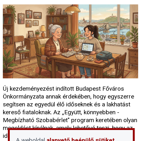
Új kezdeményezést indított Budapest Főváros
Önkormányzata annak érdekében, hogy egyszerre
segítsen az egyedül élő időseknek és a lakhatást
kereső fiataloknak. Az „Együtt, könnyebben -
Megbízható Szobabérlet" program keretében olyan
megoldást kínálnak, amely lehetővé teszi, hogy az
idősebb budapestiek otthonuk egy üres szobáját
A weboldal
alapvető beépülő sütiket