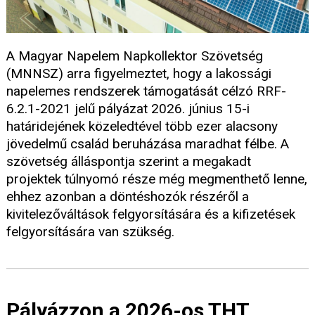
A Magyar Napelem Napkollektor Szövetség
(MNNSZ) arra figyelmeztet, hogy a lakossági
napelemes rendszerek támogatását célzó RRF-
6.2.1-2021 jelű pályázat 2026. június 15-i
határidejének közeledtével több ezer alacsony
jövedelmű család beruházása maradhat félbe. A
szövetség álláspontja szerint a megakadt
projektek túlnyomó része még megmenthető lenne,
ehhez azonban a döntéshozók részéről a
kivitelezőváltások felgyorsítására és a kifizetések
felgyorsítására van szükség.
Pályázzon a 2026-os THT