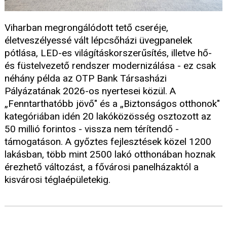
Viharban megrongálódott tető cseréje,
életveszélyessé vált lépcsőházi üvegpanelek
pótlása, LED-es világításkorszerűsítés, illetve hő-
és füstelvezető rendszer modernizálása - ez csak
néhány példa az OTP Bank Társasházi
Pályázatának 2026-os nyertesei közül. A
„Fenntarthatóbb jövő" és a „Biztonságos otthonok"
kategóriában idén 20 lakóközösség osztozott az
50 millió forintos - vissza nem térítendő -
támogatáson. A győztes fejlesztések közel 1200
lakásban, több mint 2500 lakó otthonában hoznak
érezhető változást, a fővárosi panelházaktól a
kisvárosi téglaépületekig.