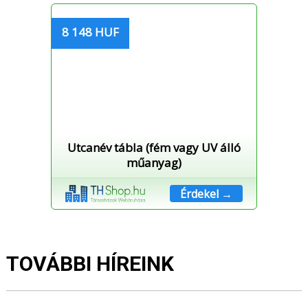
8 148 HUF
Utcanév tábla (fém vagy UV álló
műanyag)
Érdekel →
TOVÁBBI HÍREINK