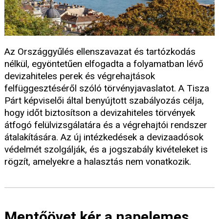
Az Országgyűlés ellenszavazat és tartózkodás
nélkül, egyöntetűen elfogadta a folyamatban lévő
devizahiteles perek és végrehajtások
felfüggesztéséről szóló törvényjavaslatot. A Tisza
Párt képviselői által benyújtott szabályozás célja,
hogy időt biztosítson a devizahiteles törvények
átfogó felülvizsgálatára és a végrehajtói rendszer
átalakítására. Az új intézkedések a devizaadósok
védelmét szolgálják, és a jogszabály kivételeket is
rögzít, amelyekre a halasztás nem vonatkozik.
Mentőövet kér a napelemes