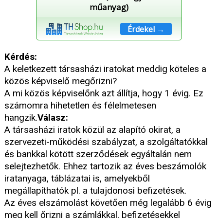
műanyag)
Érdekel →
Kérdés:
A keletkezett társasházi iratokat meddig köteles a
közös képviselő megőrizni?
A mi közös képviselőnk azt állítja, hogy 1 évig. Ez
számomra hihetetlen és félelmetesen
hangzik.
Válasz:
A társasházi iratok közül az alapító okirat, a
szervezeti-működési szabályzat, a szolgáltatókkal
és bankkal kötött szerződések egyáltalán nem
selejtezhetők. Ehhez tartozik az éves beszámolók
iratanyaga, táblázatai is, amelyekből
megállapíthatók pl. a tulajdonosi befizetések.
Az éves elszámolást követően még legalább 6 évig
meg kell őrizni a számlákkal, befizetésekkel