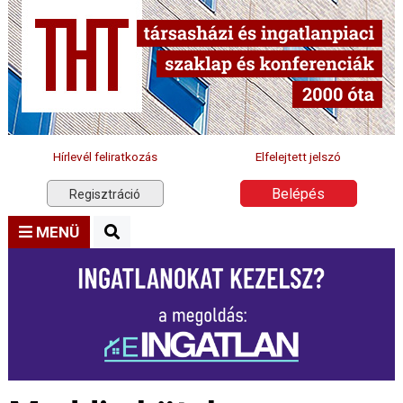
Hírlevél feliratkozás
Elfelejtett jelszó
Belépés
Regisztráció
MENÜ