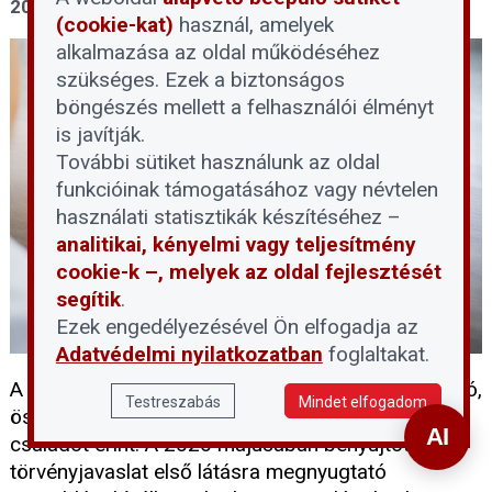
2026. június 1.
(cookie-kat)
használ, amelyek
alkalmazása az oldal működéséhez
szükséges. Ezek a biztonságos
böngészés mellett a felhasználói élményt
is javítják.
További sütiket használunk az oldal
funkcióinak támogatásához vagy névtelen
használati statisztikák készítéséhez –
analitikai, kényelmi vagy teljesítmény
cookie-k –, melyek az oldal fejlesztését
segítik
.
Ezek engedélyezésével Ön elfogadja az
Adatvédelmi nyilatkozatban
foglaltakat.
A devizahitelek rendezése hosszú évek óta húzódó,
Testreszabás
Mindet elfogadom
összetett probléma, amely számtalan magyar
családot érint. A 2026 májusában benyújtott
törvényjavaslat első látásra megnyugtató