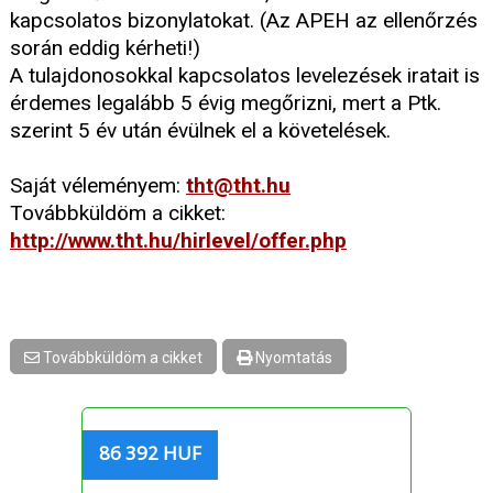
kapcsolatos bizonylatokat. (Az APEH az ellenőrzés
során eddig kérheti!)
A tulajdonosokkal kapcsolatos levelezések iratait is
érdemes legalább 5 évig megőrizni, mert a Ptk.
szerint 5 év után évülnek el a követelések.
Saját véleményem:
tht@tht.hu
Továbbküldöm a cikket:
http://www.tht.hu/hirlevel/offer.php
Továbbküldöm a cikket
Nyomtatás
86 392 HUF