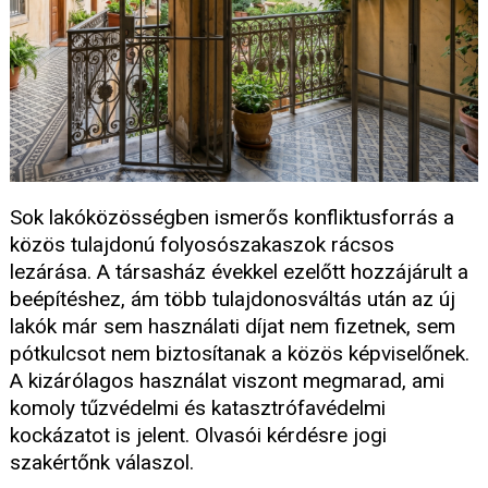
Sok lakóközösségben ismerős konfliktusforrás a
közös tulajdonú folyosószakaszok rácsos
lezárása. A társasház évekkel ezelőtt hozzájárult a
beépítéshez, ám több tulajdonosváltás után az új
lakók már sem használati díjat nem fizetnek, sem
pótkulcsot nem biztosítanak a közös képviselőnek.
A kizárólagos használat viszont megmarad, ami
komoly tűzvédelmi és katasztrófavédelmi
kockázatot is jelent. Olvasói kérdésre jogi
szakértőnk válaszol.