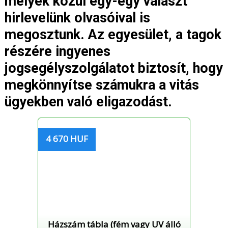
melyek közül egy-egy választ
hirlevelünk olvasóival is
megosztunk. Az egyesület, a tagok
részére ingyenes
jogsegélyszolgálatot biztosít, hogy
megkönnyítse számukra a vitás
ügyekben való eligazodást.
4 670 HUF
Házszám tábla (fém vagy UV álló