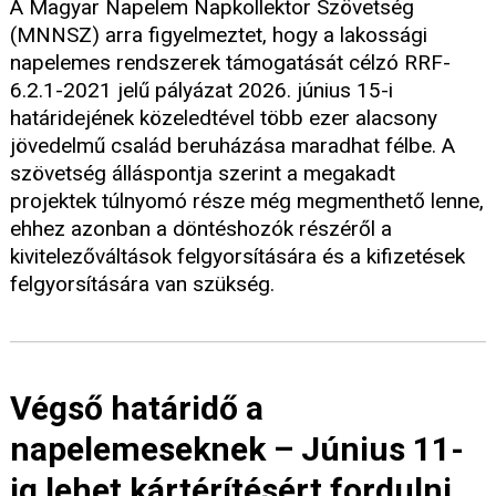
A Magyar Napelem Napkollektor Szövetség
(MNNSZ) arra figyelmeztet, hogy a lakossági
napelemes rendszerek támogatását célzó RRF-
6.2.1-2021 jelű pályázat 2026. június 15-i
határidejének közeledtével több ezer alacsony
jövedelmű család beruházása maradhat félbe. A
szövetség álláspontja szerint a megakadt
projektek túlnyomó része még megmenthető lenne,
ehhez azonban a döntéshozók részéről a
kivitelezőváltások felgyorsítására és a kifizetések
felgyorsítására van szükség.
Végső határidő a
napelemeseknek – Június 11-
ig lehet kártérítésért fordulni