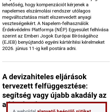
lehetőség, hogy kompenzációt kérjenek a
napelemes elszámolási rendszer utólagos
megváltoztatása miatt elszenvedett anyagi
veszteségeikért. A Napelem-felhasználók
Érdekvédelmi Platformja (NÉP) Egyesület felhívása
szerint az Emberi Jogok Európai Bíróságához
(EJEB) benyújtandó egyéni kártérítési kérelmeket
2026. június 11-ig kell postára adni.
A devizahiteles eljárások
tervezett felfüggesztése:
segítség vagy újabb akadály az
adósoknak?
A weboldal
alapvető beépülő sütiket