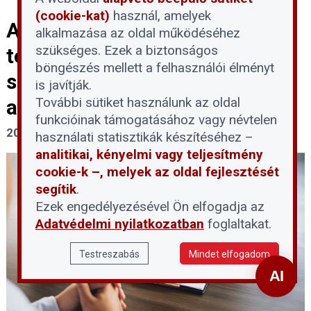
(cookie-kat)
használ, amelyek
A devizahiteles eljárások
alkalmazása az oldal működéséhez
szükséges. Ezek a biztonságos
tervezett felfüggesztése:
böngészés mellett a felhasználói élményt
segítség vagy újabb akadály az
is javítják.
További sütiket használunk az oldal
adósoknak?
funkcióinak támogatásához vagy névtelen
2026. június 1.
használati statisztikák készítéséhez –
analitikai, kényelmi vagy teljesítmény
cookie-k –, melyek az oldal fejlesztését
segítik
.
Ezek engedélyezésével Ön elfogadja az
Adatvédelmi nyilatkozatban
foglaltakat.
Testreszabás
Mindet elfogadom