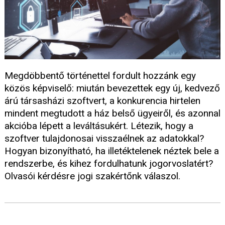
Megdöbbentő történettel fordult hozzánk egy
közös képviselő: miután bevezettek egy új, kedvező
árú társasházi szoftvert, a konkurencia hirtelen
mindent megtudott a ház belső ügyeiről, és azonnal
akcióba lépett a leváltásukért. Létezik, hogy a
szoftver tulajdonosai visszaélnek az adatokkal?
Hogyan bizonyítható, ha illetéktelenek néztek bele a
rendszerbe, és kihez fordulhatunk jogorvoslatért?
Olvasói kérdésre jogi szakértőnk válaszol.