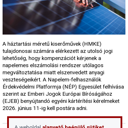
A háztartási méretű kiserőművek (HMKE)
tulajdonosai számára elérkezett az utolsó jogi
lehetőség, hogy kompenzációt kérjenek a
napelemes elszámolási rendszer utólagos
megváltoztatása miatt elszenvedett anyagi
veszteségeikért. A Napelem-felhasználók
Érdekvédelmi Platformja (NÉP) Egyesület felhívása
szerint az Emberi Jogok Európai Bíróságához
(EJEB) benyújtandó egyéni kártérítési kérelmeket
2026. június 11-ig kell postára adni.
A weboldal
alapvető beépülő sütiket