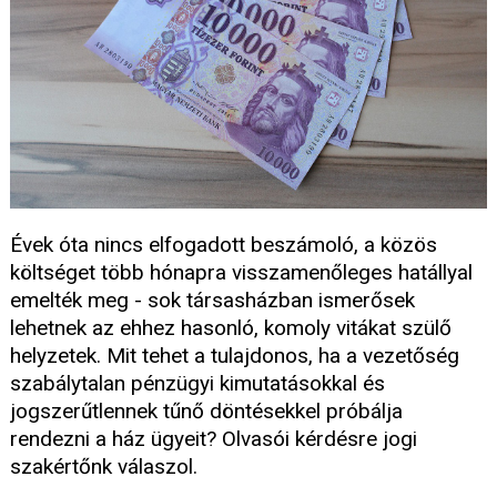
Évek óta nincs elfogadott beszámoló, a közös
költséget több hónapra visszamenőleges hatállyal
emelték meg - sok társasházban ismerősek
lehetnek az ehhez hasonló, komoly vitákat szülő
helyzetek. Mit tehet a tulajdonos, ha a vezetőség
szabálytalan pénzügyi kimutatásokkal és
jogszerűtlennek tűnő döntésekkel próbálja
rendezni a ház ügyeit? Olvasói kérdésre jogi
szakértőnk válaszol.