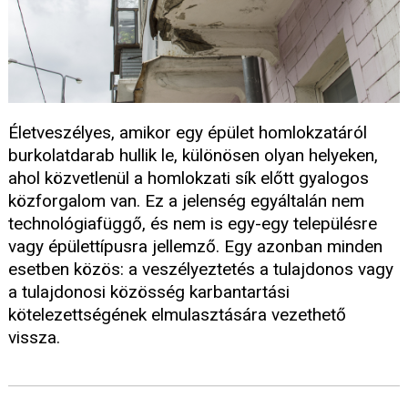
Életveszélyes, amikor egy épület homlokzatáról
burkolatdarab hullik le, különösen olyan helyeken,
ahol közvetlenül a homlokzati sík előtt gyalogos
közforgalom van. Ez a jelenség egyáltalán nem
technológiafüggő, és nem is egy-egy településre
vagy épülettípusra jellemző. Egy azonban minden
esetben közös: a veszélyeztetés a tulajdonos vagy
a tulajdonosi közösség karbantartási
kötelezettségének elmulasztására vezethető
vissza.