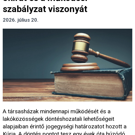
szabályzat viszonyát
2026. július 20.
A társasházak mindennapi működését és a
lakóközösségek döntéshozatali lehetőségeit
alapjaiban érintő jogegységi határozatot hozott a
Kúria. A döntés pontot tesz egy évek óta húzódó