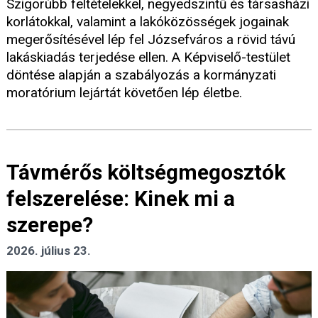
Szigorúbb feltételekkel, negyedszintű és társasházi
korlátokkal, valamint a lakóközösségek jogainak
megerősítésével lép fel Józsefváros a rövid távú
lakáskiadás terjedése ellen. A Képviselő-testület
döntése alapján a szabályozás a kormányzati
moratórium lejártát követően lép életbe.
Távmérős költségmegosztók
felszerelése: Kinek mi a
szerepe?
2026. július 23.