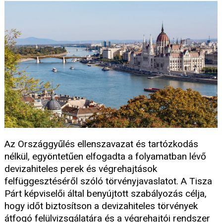
Az Országgyűlés ellenszavazat és tartózkodás
nélkül, egyöntetűen elfogadta a folyamatban lévő
devizahiteles perek és végrehajtások
felfüggesztéséről szóló törvényjavaslatot. A Tisza
Párt képviselői által benyújtott szabályozás célja,
hogy időt biztosítson a devizahiteles törvények
átfogó felülvizsgálatára és a végrehajtói rendszer