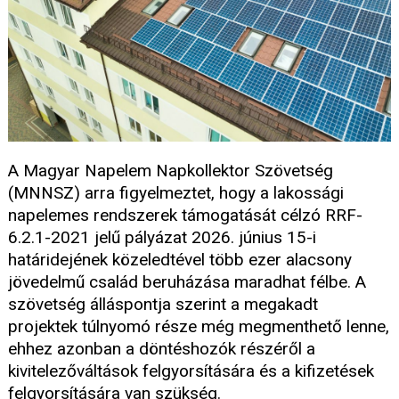
A Magyar Napelem Napkollektor Szövetség
(MNNSZ) arra figyelmeztet, hogy a lakossági
napelemes rendszerek támogatását célzó RRF-
6.2.1-2021 jelű pályázat 2026. június 15-i
határidejének közeledtével több ezer alacsony
jövedelmű család beruházása maradhat félbe. A
szövetség álláspontja szerint a megakadt
projektek túlnyomó része még megmenthető lenne,
ehhez azonban a döntéshozók részéről a
kivitelezőváltások felgyorsítására és a kifizetések
felgyorsítására van szükség.