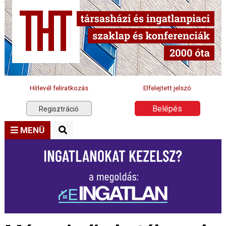
Hírlevél feliratkozás
Elfelejtett jelszó
Belépés
Regisztráció
MENÜ