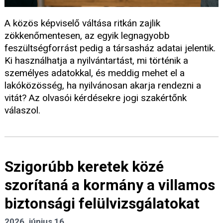
A közös képviselő váltása ritkán zajlik
zökkenőmentesen, az egyik legnagyobb
feszültségforrást pedig a társasház adatai jelentik.
Ki használhatja a nyilvántartást, mi történik a
személyes adatokkal, és meddig mehet el a
lakóközösség, ha nyilvánosan akarja rendezni a
vitát? Az olvasói kérdésekre jogi szakértőnk
válaszol.
Szigorúbb keretek közé
szorítaná a kormány a villamos
biztonsági felülvizsgálatokat
2026. június 16.