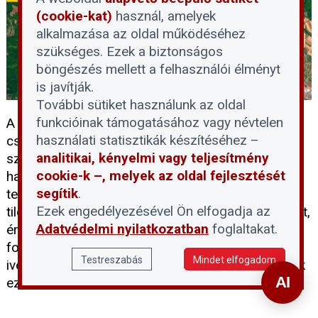
(cookie-kat)
használ, amelyek
alkalmazása az oldal működéséhez
szükséges. Ezek a biztonságos
böngészés mellett a felhasználói élményt
is javítják.
További sütiket használunk az oldal
funkcióinak támogatásához vagy névtelen
A rekordalacsony dunai vízállás idején sokan
használati statisztikák készítéséhez –
csábítónak találják, hogy besétáljanak a folyó
analitikai, kényelmi vagy teljesítmény
szárazzá vált medrébe, ám a Fővárosi Vízművek
cookie-k –, melyek az oldal fejlesztését
határozottan figyelmeztet: a vízbázisvédelmi
segítik
.
területekre belépni és ott tartózkodni szigorúan
Ezek engedélyezésével Ön elfogadja az
tilos. Ahhoz, hogy megértsük e tilalom jelentőségét,
Adatvédelmi nyilatkozatban
foglaltakat.
érdemes tisztázni, mit jelent pontosan a vízbázis
fogalma, és miért jelenthet kockázatot a lakossági
Testreszabás
Mindet elfogadom
ivóvízellátásra az emberi jelenlét a Duna medrének
ezen részein.