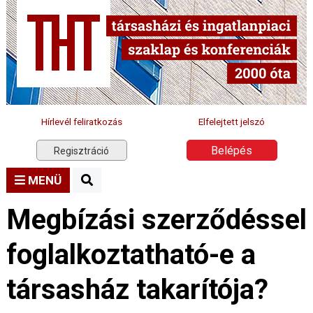
Hírlevél feliratkozás
Elfelejtett jelszó
Belépés
Regisztráció
MENÜ
Megbízási szerződéssel
foglalkoztatható-e a
társasház takarítója?