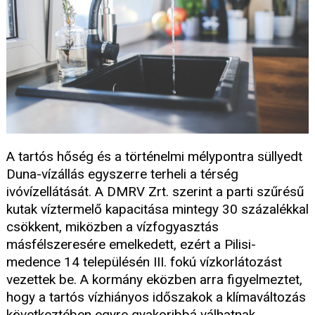
A tartós hőség és a történelmi mélypontra süllyedt
Duna-vízállás egyszerre terheli a térség
ivóvízellátását. A DMRV Zrt. szerint a parti szűrésű
kutak víztermelő kapacitása mintegy 30 százalékkal
csökkent, miközben a vízfogyasztás
másfélszeresére emelkedett, ezért a Pilisi-
medence 14 településén III. fokú vízkorlátozást
vezettek be. A kormány eközben arra figyelmeztet,
hogy a tartós vízhiányos időszakok a klímaváltozás
következtében egyre gyakoribbá válhatnak.