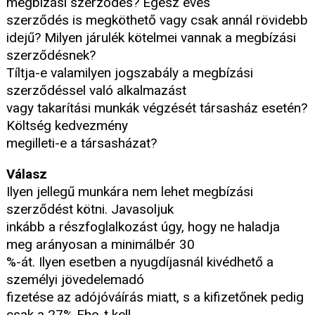
megbízási szerződés? Egész éves
szerződés is megköthető vagy csak annál rövidebb
idejű? Milyen járulék kötelmei vannak a megbízási
szerződésnek?
Tíltja-e valamilyen jogszabály a megbízási
szerződéssel való alkalmazást
vagy takarítási munkák végzését társasház esetén?
Költség kedvezmény
megilleti-e a társasházat?
Válasz
Ilyen jellegű munkára nem lehet megbízási
szerződést kötni. Javasoljuk
inkább a részfoglalkozást úgy, hogy ne haladja
meg arányosan a minimálbér 30
%-át. Ilyen esetben a nyugdíjasnál kivédhető a
személyi jövedelemadó
fizetése az adójóváírás miatt, s a kifizetőnek pedig
csak a 27% Eho-t kell