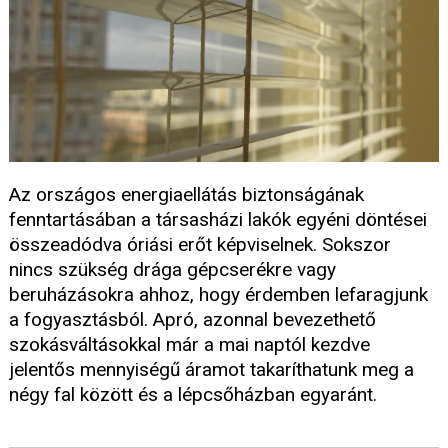
Az országos energiaellátás biztonságának
fenntartásában a társasházi lakók egyéni döntései
összeadódva óriási erőt képviselnek. Sokszor
nincs szükség drága gépcserékre vagy
beruházásokra ahhoz, hogy érdemben lefaragjunk
a fogyasztásból. Apró, azonnal bevezethető
szokásváltásokkal már a mai naptól kezdve
jelentős mennyiségű áramot takaríthatunk meg a
négy fal között és a lépcsőházban egyaránt.