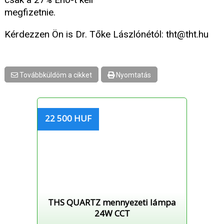
megfizetnie.
Kérdezzen Ön is Dr. Tőke Lászlónétól: tht@tht.hu
Továbbküldöm a cikket
Nyomtatás
22 500 HUF
THS QUARTZ mennyezeti lámpa
24W CCT