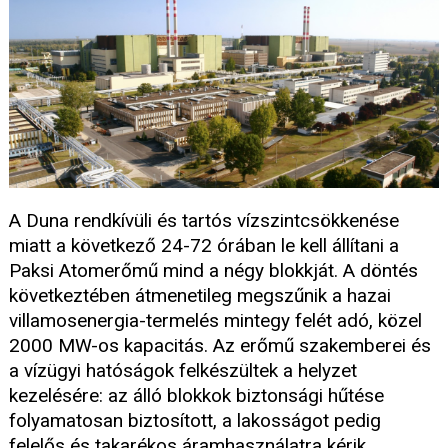
A Duna rendkívüli és tartós vízszintcsökkenése
miatt a következő 24-72 órában le kell állítani a
Paksi Atomerőmű mind a négy blokkját. A döntés
következtében átmenetileg megszűnik a hazai
villamosenergia-termelés mintegy felét adó, közel
2000 MW-os kapacitás. Az erőmű szakemberei és
a vízügyi hatóságok felkészültek a helyzet
kezelésére: az álló blokkok biztonsági hűtése
folyamatosan biztosított, a lakosságot pedig
felelős és takarékos áramhasználatra kérik.