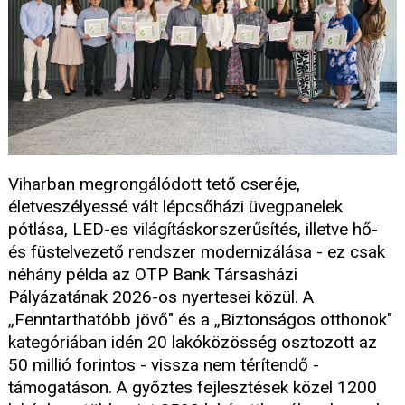
Viharban megrongálódott tető cseréje,
életveszélyessé vált lépcsőházi üvegpanelek
pótlása, LED-es világításkorszerűsítés, illetve hő-
és füstelvezető rendszer modernizálása - ez csak
néhány példa az OTP Bank Társasházi
Pályázatának 2026-os nyertesei közül. A
„Fenntarthatóbb jövő" és a „Biztonságos otthonok"
kategóriában idén 20 lakóközösség osztozott az
50 millió forintos - vissza nem térítendő -
támogatáson. A győztes fejlesztések közel 1200