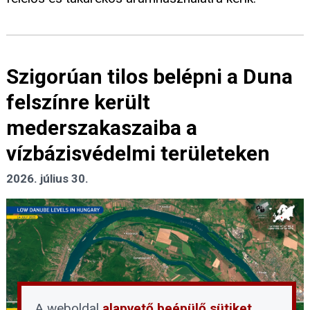
Szigorúan tilos belépni a Duna
felszínre került
mederszakaszaiba a
vízbázisvédelmi területeken
2026. július 30.
A weboldal
alapvető beépülő sütiket