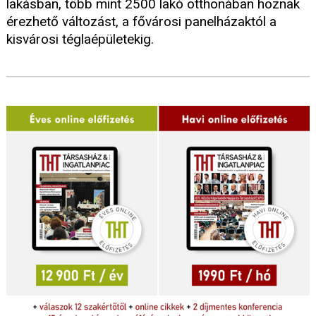
lakásban, több mint 2500 lakó otthonában hoznak
érezhető változást, a fővárosi panelházaktól a
kisvárosi téglaépületekig.