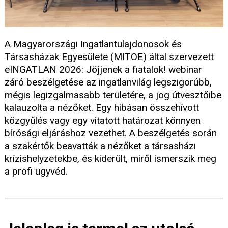
A Magyarországi Ingatlantulajdonosok és
Társasházak Egyesülete (MITOE) által szervezett
eINGATLAN 2026: Jöjjenek a fiatalok! webinar
záró beszélgetése az ingatlanvilág legszigorúbb,
mégis legizgalmasabb területére, a jog útvesztőibe
kalauzolta a nézőket. Egy hibásan összehívott
közgyűlés vagy egy vitatott határozat könnyen
bírósági eljáráshoz vezethet. A beszélgetés során
a szakértők beavatták a nézőket a társasházi
krízishelyzetekbe, és kiderült, miről ismerszik meg
a profi ügyvéd.