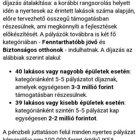
díjazás átalakítása: a korábbi rangsorolás helyett
idén a nyertesek az érintett lakások száma alapján,
előre tervezhető összegű támogatásban
részesülnek, ami megkönnyíti a fejlesztések
előkészítését. A pályázók továbbra is két fő
kategóriában -
Fenntarthatóbb jövő
és
Biztonságos otthonok
- indulhatnak. A díjazás az
alábbiak szerint alakul:
40 lakásos vagy nagyobb épületek esetén
:
kategóriánként 5-5 pályázatot díjaznak,
amelyek egységesen
3-3 millió forint
támogatásban részesülnek.
39 lakásos vagy kisebb épületek esetén
:
kategóriánként szintén 5-5 pályázat kap
egységesen
2-2 millió forintot
.
A pénzbeli juttatáson felül minden nyertes pályázat
képviselője egy 100 000 forint értékű IKEA