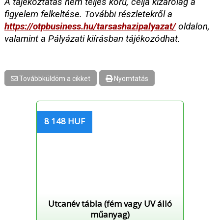
A tájékoztatás nem teljes körű, célja kizárólag a
figyelem felkeltése. További részletekről a
https://otpbusiness.hu/tarsashazipalyazat/
oldalon,
valamint a Pályázati kiírásban tájékozódhat.
Továbbküldöm a cikket
Nyomtatás
8 148 HUF
Utcanév tábla (fém vagy UV álló
műanyag)