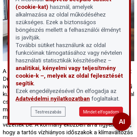
(cookie-kat)
használ, amelyek
alkalmazása az oldal működéséhez
szükséges. Ezek a biztonságos
böngészés mellett a felhasználói élményt
is javítják.
További sütiket használunk az oldal
funkcióinak támogatásához vagy névtelen
használati statisztikák készítéséhez –
analitikai, kényelmi vagy teljesítmény
A tartós hőség és a történelmi mélypontra süllyedt
cookie-k –, melyek az oldal fejlesztését
Duna-vízállás egyszerre terheli a térség
segítik
.
ivóvízellátását. A DMRV Zrt. szerint a parti szűrésű
Ezek engedélyezésével Ön elfogadja az
kutak víztermelő kapacitása mintegy 30 százalékkal
Adatvédelmi nyilatkozatban
foglaltakat.
csökkent, miközben a vízfogyasztás
másfélszeresére emelkedett, ezért a Pilisi-
Testreszabás
Mindet elfogadom
medence 14 településén III. fokú vízkorlátozást
vezettek be. A kormány eközben arra figyelmeztet,
hogy a tartós vízhiányos időszakok a klímaváltozás