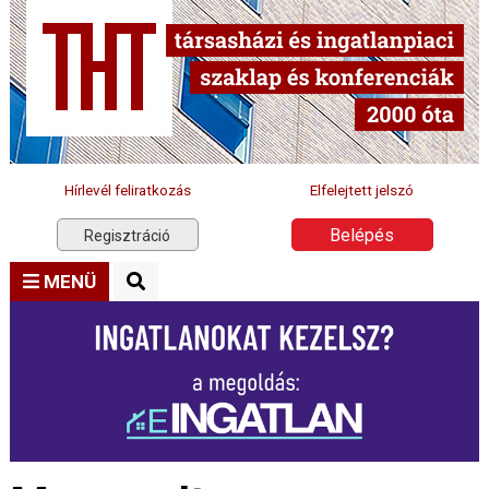
Hírlevél feliratkozás
Elfelejtett jelszó
Belépés
Regisztráció
MENÜ