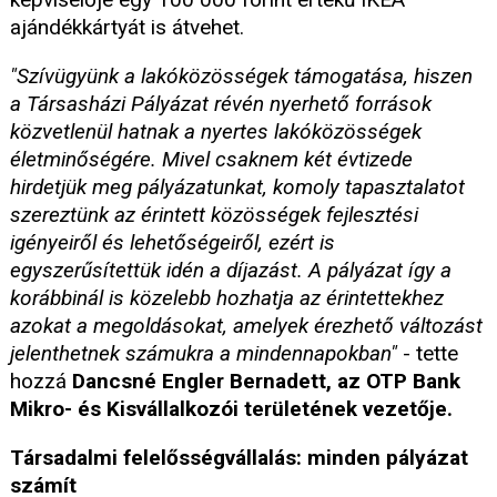
ajándékkártyát is átvehet.
"Szívügyünk a lakóközösségek támogatása, hiszen
a Társasházi Pályázat révén nyerhető források
közvetlenül hatnak a nyertes lakóközösségek
életminőségére. Mivel csaknem két évtizede
hirdetjük meg pályázatunkat, komoly tapasztalatot
szereztünk az érintett közösségek fejlesztési
igényeiről és lehetőségeiről, ezért is
egyszerűsítettük idén a díjazást. A pályázat így a
korábbinál is közelebb hozhatja az érintettekhez
azokat a megoldásokat, amelyek érezhető változást
jelenthetnek számukra a mindennapokban"
- tette
hozzá
Dancsné Engler Bernadett, az OTP Bank
Mikro- és Kisvállalkozói területének vezetője.
Társadalmi felelősségvállalás: minden pályázat
számít