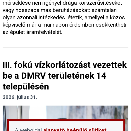
mérséklése nem igényel drága korszerűsítéseket
vagy hosszadalmas beruházásokat: számtalan
olyan azonnali intézkedés létezik, amellyel a közös
képviselő már a mai napon érdemben csökkentheti
az épület áramfelvételét.
III. fokú vízkorlátozást vezettek
be a DMRV területének 14
településén
2026. július 31.
A weboldal
alapvető beépülő sütiket