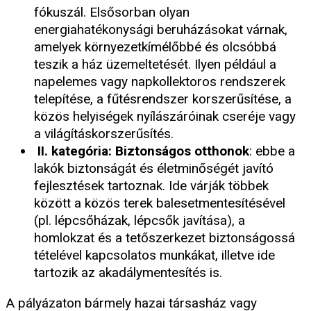
fókuszál. Elsősorban olyan
energiahatékonysági beruházásokat várnak,
amelyek környezetkímélőbbé és olcsóbbá
teszik a ház üzemeltetését. Ilyen például a
napelemes vagy napkollektoros rendszerek
telepítése, a fűtésrendszer korszerűsítése, a
közös helyiségek nyílászáróinak cseréje vagy
a világításkorszerűsítés.
II. kategória: Biztonságos otthonok
: ebbe a
lakók biztonságát és életminőségét javító
fejlesztések tartoznak. Ide várják többek
között a közös terek balesetmentesítésével
(pl. lépcsőházak, lépcsők javítása), a
homlokzat és a tetőszerkezet biztonságossá
tételével kapcsolatos munkákat, illetve ide
tartozik az akadálymentesítés is.
A pályázaton bármely hazai társasház vagy