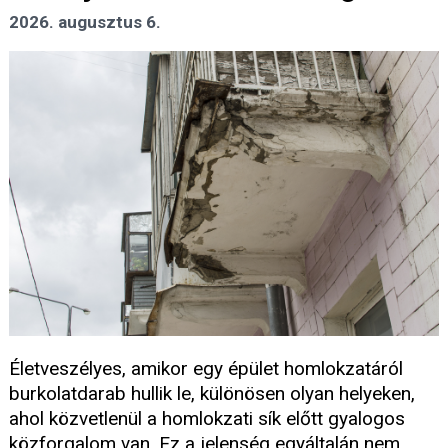
2026. augusztus 6.
Életveszélyes, amikor egy épület homlokzatáról
burkolatdarab hullik le, különösen olyan helyeken,
ahol közvetlenül a homlokzati sík előtt gyalogos
közforgalom van. Ez a jelenség egyáltalán nem