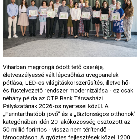
Viharban megrongálódott tető cseréje,
életveszélyessé vált lépcsőházi üvegpanelek
pótlása, LED-es világításkorszerűsítés, illetve hő-
és füstelvezető rendszer modernizálása - ez csak
néhány példa az OTP Bank Társasházi
Pályázatának 2026-os nyertesei közül. A
„Fenntarthatóbb jövő" és a „Biztonságos otthonok"
kategóriában idén 20 lakóközösség osztozott az
50 millió forintos - vissza nem térítendő -
támogatáson. A győztes fejlesztések közel 1200