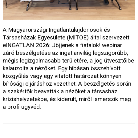
A Magyarországi Ingatlantulajdonosok és
Társasházak Egyesülete (MITOE) által szervezett
eINGATLAN 2026: Jöjjenek a fiatalok! webinar
záró beszélgetése az ingatlanvilág legszigorúbb,
mégis legizgalmasabb területére, a jog útvesztőibe
kalauzolta a nézőket. Egy hibásan összehívott
közgyűlés vagy egy vitatott határozat könnyen
bírósági eljáráshoz vezethet. A beszélgetés során
a szakértők beavatták a nézőket a társasházi
krízishelyzetekbe, és kiderült, miről ismerszik meg
a profi ügyvéd.