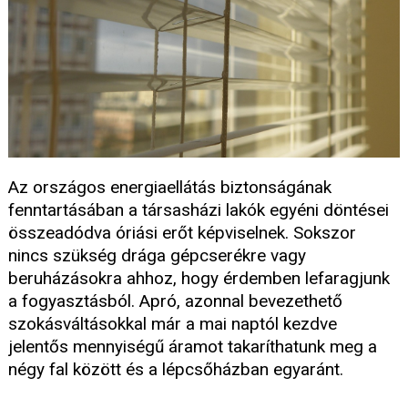
Az országos energiaellátás biztonságának
fenntartásában a társasházi lakók egyéni döntései
összeadódva óriási erőt képviselnek. Sokszor
nincs szükség drága gépcserékre vagy
beruházásokra ahhoz, hogy érdemben lefaragjunk
a fogyasztásból. Apró, azonnal bevezethető
szokásváltásokkal már a mai naptól kezdve
jelentős mennyiségű áramot takaríthatunk meg a
négy fal között és a lépcsőházban egyaránt.