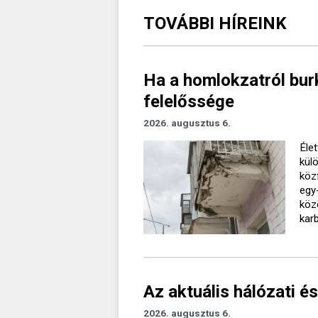
TOVÁBBI HÍREINK
Ha a homlokzatról burk
felelőssége
2026. augusztus 6.
Élet
kül
köz
egy
köz
kar
Az aktuális hálózati és
2026. augusztus 6.