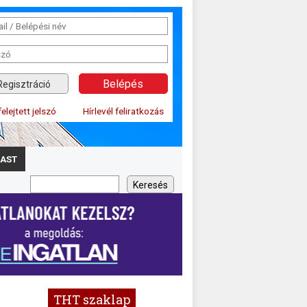
Regisztráció
felejtett jelszó
Hírlevél feliratkozás
AST
THT szaklap