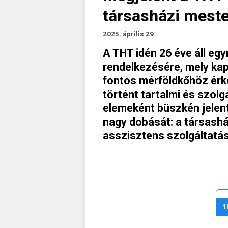
társasházi meste
2025. április 29.
A THT idén 26 éve áll eg
rendelkezésére, mely kap
fontos mérföldkőhöz érk
történt tartalmi és szolg
elemeként büszkén jelent
nagy dobását: a társashá
asszisztens szolgáltatás
1