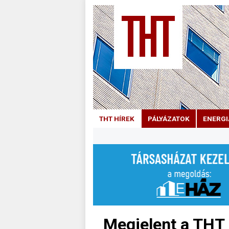
THT HÍREK
PÁLYÁZATOK
ENERGI
Megjelent a THT 