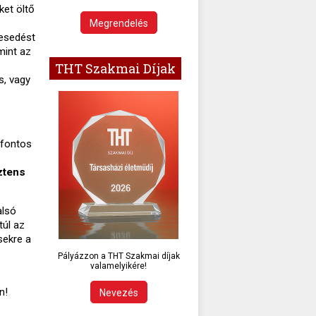
ket öltő
Megrendelés
pesedést
mint az
THT Szakmai Díjak
s, vagy
 fontos
ztens
alsó
túl az
sekre a
Pályázzon a THT Szakmai díjak
valamelyikére!
n!
Nevezés