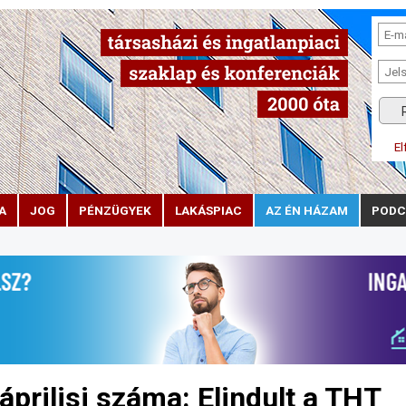
El
A
JOG
PÉNZÜGYEK
LAKÁSPIAC
AZ ÉN HÁZAM
PODC
áprilisi száma: Elindult a THT