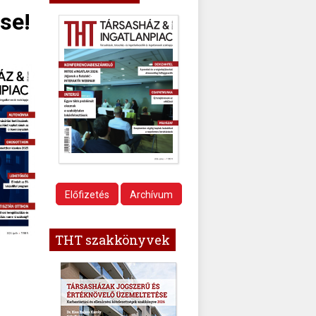
se!
Előfizetés
Archívum
THT szakkönyvek