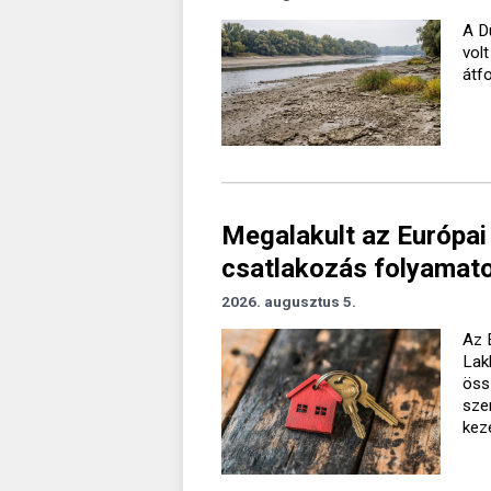
A D
vol
átf
Megalakult az Európai
csatlakozás folyamato
2026. augusztus 5.
Az 
Lak
öss
sze
kez