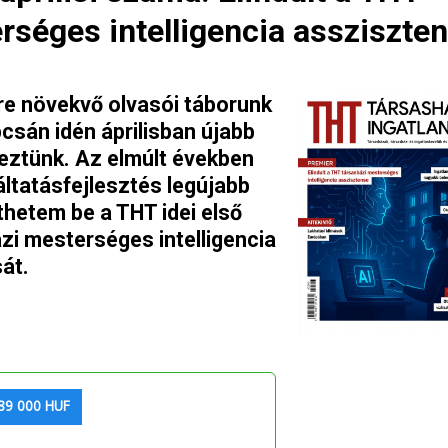
rséges intelligencia assziszten
yre növekvő olvasói táborunk
csán idén áprilisban újabb
eztünk. Az elmúlt években
áltatásfejlesztés legújabb
hetem be a THT idei első
zi mesterséges intelligencia
át.
89 000 HUF