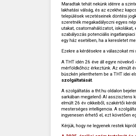
Maradtak tehát nekünk idénre a szinte
lakhatási válság, és az ezekhez kapc
települések vezetéseinek döntési jogk
szeretnék megakadályozni egyes néps
utakat, csatornahálózatot, iskolákat,
szabályozás potenciális ingatlanpiaci 
egy ház esetében, ha a keresletet me
Ezekre a kérdésekre a válaszokat mi
A THT idén 26 éve áll egyre növekvő 
mérföldkőhöz érkeztünk. Az elmúlt év
büszkén jelenthetem be a THT idei e
szolgáltatását
.
A szolgáltatás a tht.hu oldalon bejele
sarkában megjelenő AI asszisztens ki
elmúlt 26 év cikkeiből, szakértői kér
mesterséges intelligencia. A szolgál
ingyenesen érhető el, ezt követően e
Kérjük, hogy ne legyenek restek kipró