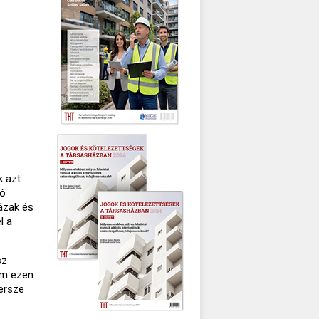
k azt
ió
házak és
l a
sz
em ezen
ersze