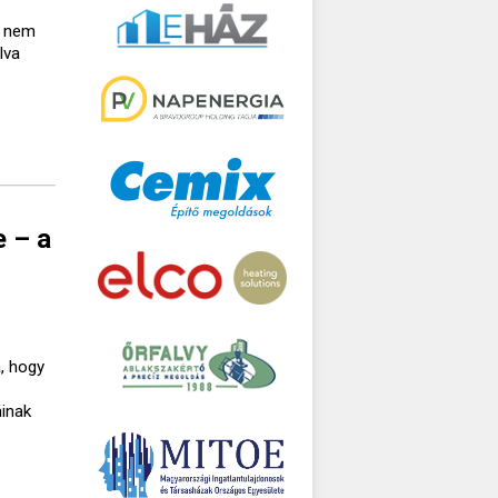
a nem
lva
e – a
, hogy
áinak