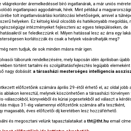
 világrekorder áremelkedéssel bíró ingatlanárak, a már uniós mérete
solódó ingatlanpiaci aggodalmak, hírek. Mint például a magyarországi
örébe tolt ingatlanvásárlási korlátozási lehetőségek, amivel a túlné
zerű helyeken. Ez kétség kívül olcsóbb és hatékonyabb megoldás, 
 egészségügyi intézményeket fejleszteni az egyes településeken, de
hatásaikról se feledkezzünk el. Milyen hatással lesz az árra egy laká
sterségesen korlátozzák és csak a helyiek vásárolhatják meg?
 még nem tudjuk, de sok minden másra már igen.
olvasói táborunk rendelkezésére, mely kapcsán idén áprilisban újabb
ekben történt tartalmi és szolgáltatásfejlesztés legújabb elemeként
lső nagy dobását:
a társasházi mesterséges intelligencia asszis
ntkezett előfizetőink számára április 29-étől érhető el, az oldal jobb 
s ablakon keresztül, melynek köszönhetően a társasházi törvényen 
dés-válaszokból, könyvekből és kúriai jogesetekből ad választ a kérdé
tatás május 31-éig valamennyi előfizetőnk számára alfa tesztként,
gy magasabb, éves előfizetői díj keretében lesz hozzáférhető.
bálni és megosztani velünk tapasztalataikat a
tht@tht.hu
email címe