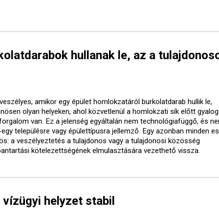
olatdarabok hullanak le, az a tulajdonos
veszélyes, amikor egy épület homlokzatáról burkolatdarab hullik le,
önösen olyan helyeken, ahol közvetlenül a homlokzati sík előtt gyalo
forgalom van. Ez a jelenség egyáltalán nem technológiafüggő, és ne
-egy településre vagy épülettípusra jellemző. Egy azonban minden e
ös: a veszélyeztetés a tulajdonos vagy a tulajdonosi közösség
bantartási kötelezettségének elmulasztására vezethető vissza.
 vízügyi helyzet stabil