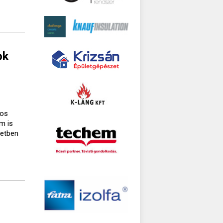
ok
gos
m is
setben