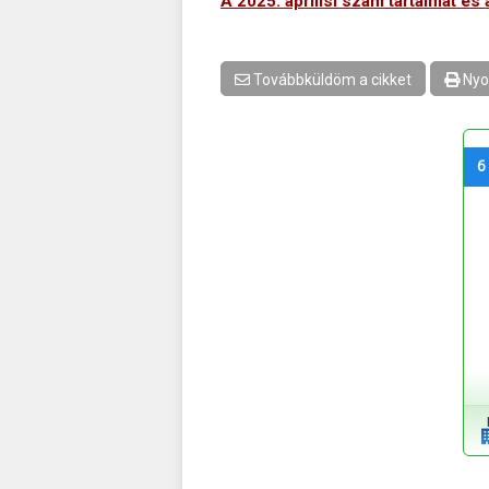
A 2025. áprilisi szám tartalmát és a
Továbbküldöm a cikket
Nyo
6