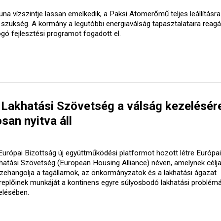
una vízszintje lassan emelkedik, a Paksi Atomerőmű teljes leállításr
t szükség. A kormány a legutóbbi energiaválság tapasztalataira reagá
ogó fejlesztési programot fogadott el.
 Lakhatási Szövetség a válság kezelésér
san nyitva áll
Európai Bizottság új együttműködési platformot hozott létre Európai
hatási Szövetség (European Housing Alliance) néven, amelynek célja
zehangolja a tagállamok, az önkormányzatok és a lakhatási ágazat
replőinek munkáját a kontinens egyre súlyosbodó lakhatási problém
elésében.