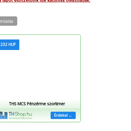
 lapot előfizetőink ide kattintva olvashatják.
mtatás
 232 HUF
THS MCS Pénzérme szortimer
Érdekel →