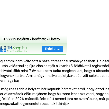
THS2235 Bejárati - bővíthető - Előtető
Érdekel →
ilag semmi nem változott a hazai társasházi szabályozásban. Ha csa
tán valószínűleg újra elhalasztják a kötelező földhivatali regisztrác
öldhivatal több mint 7 év alatt sem tudta meglépni azt, hogy a társas
legyenek tartva. Ami amúgy - hallva a pletykákat és vélt célokat ezze
yan nagy baj.
még rosszabb a helyzet: bár kaptunk ígéreteket arról, hogy ezzel le
os választások előtt majdnem hogy biztosra lehet azt venni, hogy n
gfelelően 2026 második fele előtt semmi jóra ne számítsunk, már p
t, megszokott ügymenetet rossznak tekintjük.