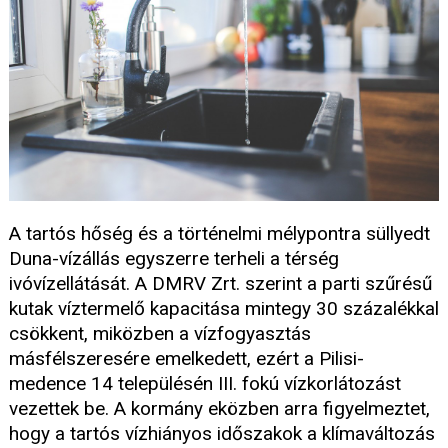
A tartós hőség és a történelmi mélypontra süllyedt
Duna-vízállás egyszerre terheli a térség
ivóvízellátását. A DMRV Zrt. szerint a parti szűrésű
kutak víztermelő kapacitása mintegy 30 százalékkal
csökkent, miközben a vízfogyasztás
másfélszeresére emelkedett, ezért a Pilisi-
medence 14 településén III. fokú vízkorlátozást
vezettek be. A kormány eközben arra figyelmeztet,
hogy a tartós vízhiányos időszakok a klímaváltozás