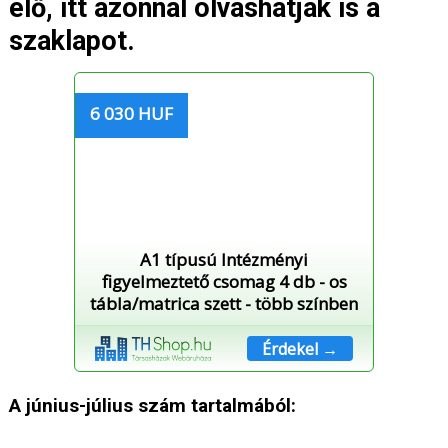
elő, itt azonnal olvashatják is a
szaklapot.
6 030 HUF
A1 típusú Intézményi
figyelmeztető csomag 4 db - os
tábla/matrica szett - több színben
Érdekel →
A június-július szám tartalmából: