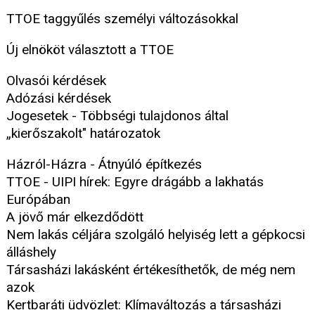
TTOE taggyűlés személyi változásokkal
Új elnököt választott a TTOE
Olvasói kérdések
Adózási kérdések
Jogesetek - Többségi tulajdonos által
„kierőszakolt" határozatok
Házról-Házra - Átnyúló építkezés
TTOE - UIPI hírek: Egyre drágább a lakhatás
Európában
A jövő már elkezdődött
Nem lakás céljára szolgáló helyiség lett a gépkocsi
álláshely
Társasházi lakásként értékesíthetők, de még nem
azok
Kertbaráti üdvözlet: Klímaváltozás a társasházi