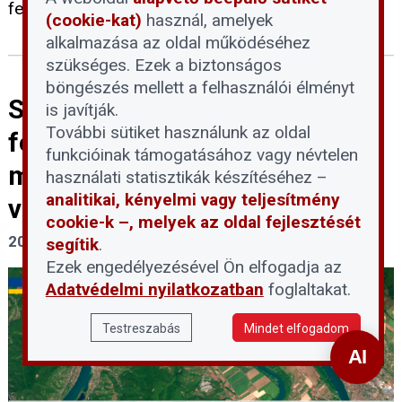
felelős és takarékos áramhasználatra kérik.
(cookie-kat)
használ, amelyek
alkalmazása az oldal működéséhez
szükséges. Ezek a biztonságos
böngészés mellett a felhasználói élményt
Szigorúan tilos belépni a Duna
is javítják.
További sütiket használunk az oldal
felszínre került
funkcióinak támogatásához vagy névtelen
mederszakaszaiba a
használati statisztikák készítéséhez –
analitikai, kényelmi vagy teljesítmény
vízbázisvédelmi területeken
cookie-k –, melyek az oldal fejlesztését
2026. július 30.
segítik
.
Ezek engedélyezésével Ön elfogadja az
Adatvédelmi nyilatkozatban
foglaltakat.
Testreszabás
Mindet elfogadom