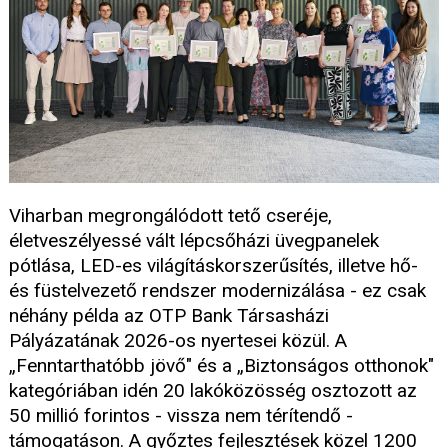
Viharban megrongálódott tető cseréje,
életveszélyessé vált lépcsőházi üvegpanelek
pótlása, LED-es világításkorszerűsítés, illetve hő-
és füstelvezető rendszer modernizálása - ez csak
néhány példa az OTP Bank Társasházi
Pályázatának 2026-os nyertesei közül. A
„Fenntarthatóbb jövő" és a „Biztonságos otthonok"
kategóriában idén 20 lakóközösség osztozott az
50 millió forintos - vissza nem térítendő -
támogatáson. A győztes fejlesztések közel 1200