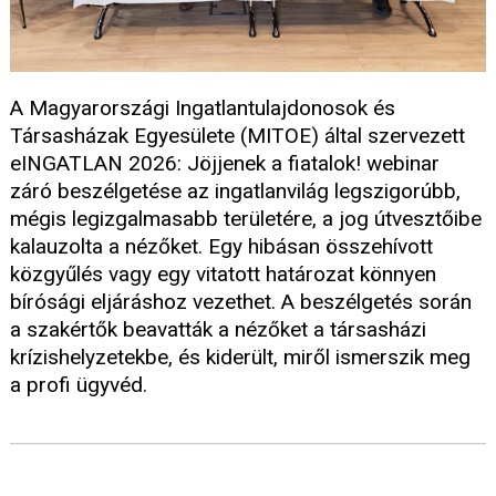
A Magyarországi Ingatlantulajdonosok és
Társasházak Egyesülete (MITOE) által szervezett
eINGATLAN 2026: Jöjjenek a fiatalok! webinar
záró beszélgetése az ingatlanvilág legszigorúbb,
mégis legizgalmasabb területére, a jog útvesztőibe
kalauzolta a nézőket. Egy hibásan összehívott
közgyűlés vagy egy vitatott határozat könnyen
bírósági eljáráshoz vezethet. A beszélgetés során
a szakértők beavatták a nézőket a társasházi
krízishelyzetekbe, és kiderült, miről ismerszik meg
a profi ügyvéd.