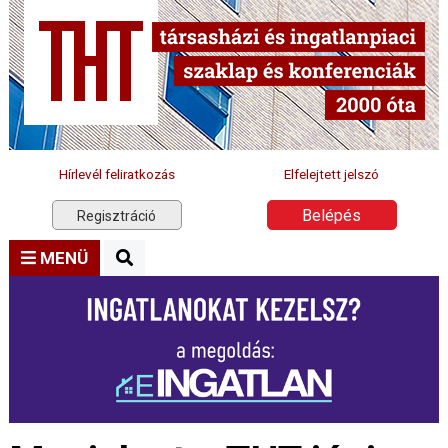
Hírlevél feliratkozás
Elfelejtett jelszó
Belépés
Regisztráció
MENÜ