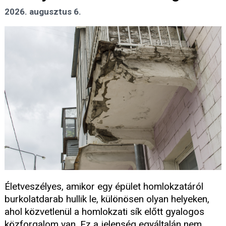
2026. augusztus 6.
Életveszélyes, amikor egy épület homlokzatáról
burkolatdarab hullik le, különösen olyan helyeken,
ahol közvetlenül a homlokzati sík előtt gyalogos
közforgalom van. Ez a jelenség egyáltalán nem