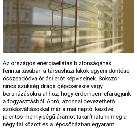
Az országos energiaellátás biztonságának
fenntartásában a társasházi lakók egyéni döntései
összeadódva óriási erőt képviselnek. Sokszor
nincs szükség drága gépcserékre vagy
beruházásokra ahhoz, hogy érdemben lefaragjunk
a fogyasztásból. Apró, azonnal bevezethető
szokásváltásokkal már a mai naptól kezdve
jelentős mennyiségű áramot takaríthatunk meg a
négy fal között és a lépcsőházban egyaránt.