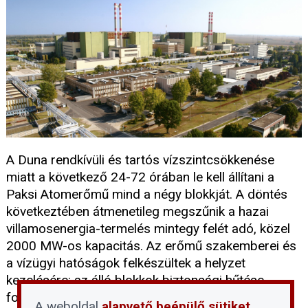
A Duna rendkívüli és tartós vízszintcsökkenése
miatt a következő 24-72 órában le kell állítani a
Paksi Atomerőmű mind a négy blokkját. A döntés
következtében átmenetileg megszűnik a hazai
villamosenergia-termelés mintegy felét adó, közel
2000 MW-os kapacitás. Az erőmű szakemberei és
a vízügyi hatóságok felkészültek a helyzet
kezelésére: az álló blokkok biztonsági hűtése
folyamatosan biztosított, a lakosságot pedig
A weboldal
alapvető beépülő sütiket