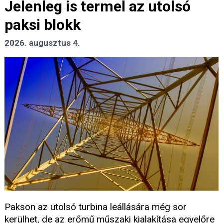
Jelenleg is termel az utolsó
paksi blokk
2026. augusztus 4.
Pakson az utolsó turbina leállására még sor
kerülhet, de az erőmű műszaki kialakítása egyelőre