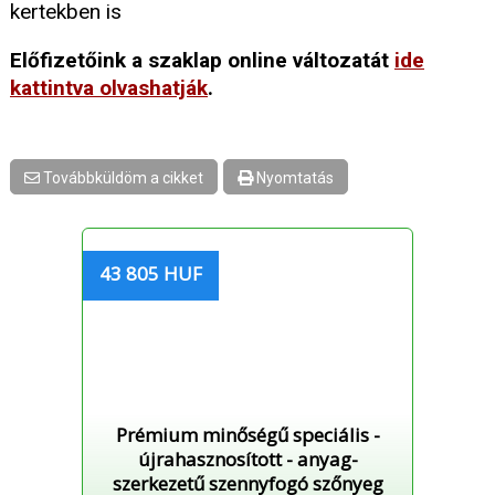
kertekben is
Előfizetőink a szaklap online változatát
ide
kattintva olvashatják
.
Továbbküldöm a cikket
Nyomtatás
43 805 HUF
Prémium minőségű speciális -
újrahasznosított - anyag-
szerkezetű szennyfogó szőnyeg