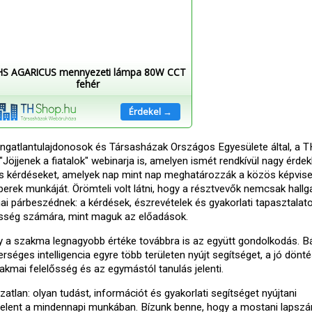
HS AGARICUS mennyezeti lámpa 80W CCT
fehér
Érdekel →
Ingatlantulajdonosok és Társasházak Országos Egyesülete által, a 
jjenek a fiatalok" webinarja is, amelyen ismét rendkívül nagy érde
lis kérdéseket, amelyek nap mint nap meghatározzák a közös képvise
rek munkáját. Örömteli volt látni, hogy a résztvevők nemcsak hallga
mai párbeszédnek: a kérdések, észrevételek és gyakorlati tapasztalat
össég számára, mint maguk az előadások.
y a szakma legnagyobb értéke továbbra is az együtt gondolkodás. B
erséges intelligencia egyre több területen nyújt segítséget, a jó dönt
zakmai felelősség és az egymástól tanulás jelenti.
tlan: olyan tudást, információt és gyakorlati segítséget nyújtani
 jelent a mindennapi munkában. Bízunk benne, hogy a mostani lapsz