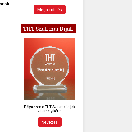
lanok
Megrendelés
THT Szakmai Díjak
Pályázzon a THT Szakmai díjak
valamelyikére!
Nevezés