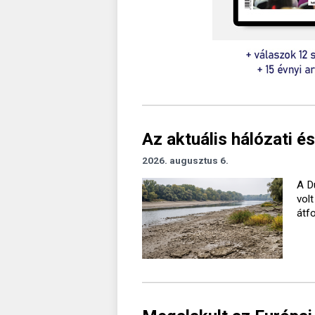
Az aktuális hálózati és
2026. augusztus 6.
A D
vol
átf