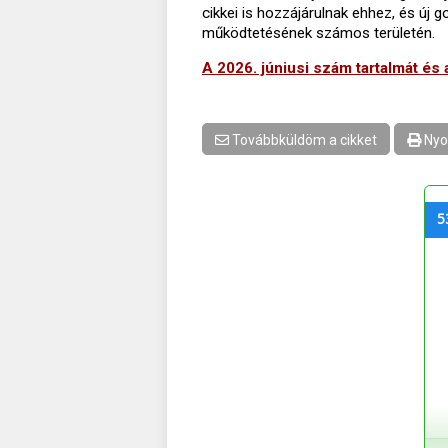
cikkei is hozzájárulnak ehhez, és új
működtetésének számos területén.
A 2026. júniusi szám tartalmát és a
Továbbküldöm a cikket
Nyo
5