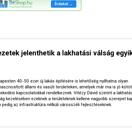
Érdekel →
etek jelenthetik a lakhatási válság egyi
apesten 40-50 ezer új lakás építésére is lehetőség nyílhatna olyan
lhasznosított állami és vasúti területeken, amelyek már ma is jó kötö
lekedési kapcsolatokkal rendelkeznek. Vitézy Dávid szerint a lakhatás
ság kezelésében ezeknek a területeknek kellene nagyobb szerepet ka
pedig az infrastruktúra nélküli városszéli fejlesztéseknek.