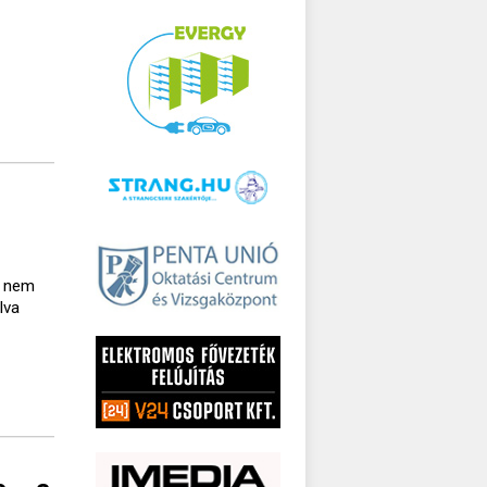
a nem
lva