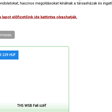
 gondolatokat, hasznos megoldásokat kínálnak a társasházak és ingat
 lapot előfizetőink ide kattintva olvashatják.
mtatás
3 229 HUF
THS WSB Fali széf