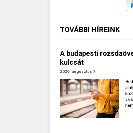
TOVÁBBI HÍREINK
A budapesti rozsdaövez
kulcsát
2026. augusztus 7.
Bud
alu
köz
vál
nem 