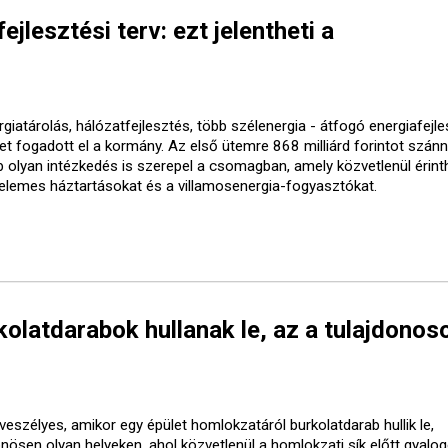
ejlesztési terv: ezt jelentheti a
giatárolás, hálózatfejlesztés, több szélenergia - átfogó energiafejle
vet fogadott el a kormány. Az első ütemre 868 milliárd forintot szánn
b olyan intézkedés is szerepel a csomagban, amely közvetlenül érinth
elemes háztartásokat és a villamosenergia-fogyasztókat.
olatdarabok hullanak le, az a tulajdonos
veszélyes, amikor egy épület homlokzatáról burkolatdarab hullik le,
önösen olyan helyeken, ahol közvetlenül a homlokzati sík előtt gyalo