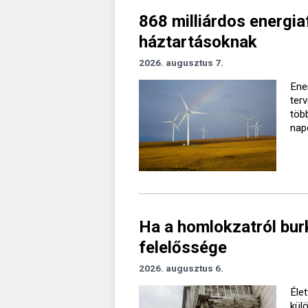
868 milliárdos energiaf
háztartásoknak
2026. augusztus 7.
Ener
ter
töb
nap
Ha a homlokzatról burk
felelőssége
2026. augusztus 6.
Élet
kül