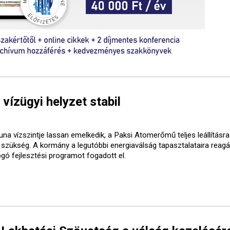
 vízügyi helyzet stabil
una vízszintje lassan emelkedik, a Paksi Atomerőmű teljes leállításr
t szükség. A kormány a legutóbbi energiaválság tapasztalataira reagá
ogó fejlesztési programot fogadott el.