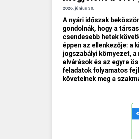
2026. június 30.
A nyári időszak beköszön
gondolnák, hogy a társas
csendesebb hetek követ
éppen az ellenkezője: a k
jogszabályi környezet, a
elvárások és az egyre ö
feladatok folyamatos fej
követelnek meg a szakma 
4