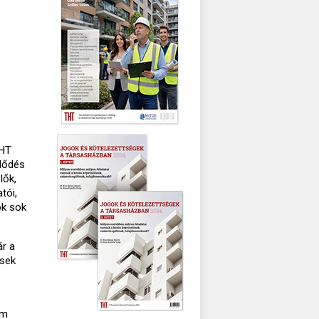
THT
klődés
lők,
tói,
ok sok
ár a
ések
ám