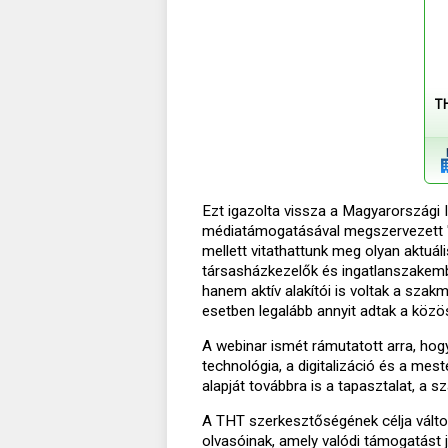
T
Ezt igazolta vissza a Magyarországi 
médiatámogatásával megszervezett "Jö
mellett vitathattunk meg olyan aktuá
társasházkezelők és ingatlanszakembe
hanem aktív alakítói is voltak a szak
esetben legalább annyit adtak a köz
A webinar ismét rámutatott arra, hog
technológia, a digitalizáció és a mest
alapját továbbra is a tapasztalat, a s
A THT szerkesztőségének célja változa
olvasóinak, amely valódi támogatást