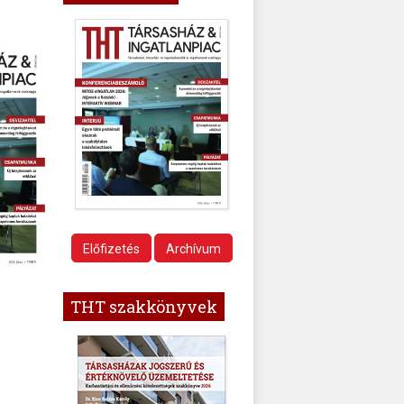
Előfizetés
Archívum
THT szakkönyvek