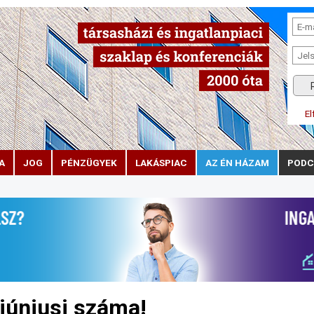
El
A
JOG
PÉNZÜGYEK
LAKÁSPIAC
AZ ÉN HÁZAM
PODC
júniusi száma!