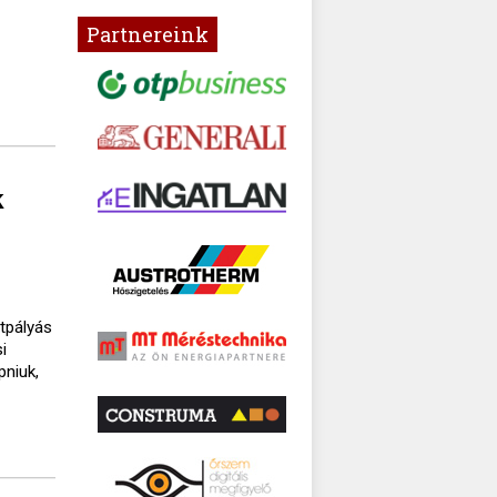
Partnereink
k
ttpályás
i
pniuk,