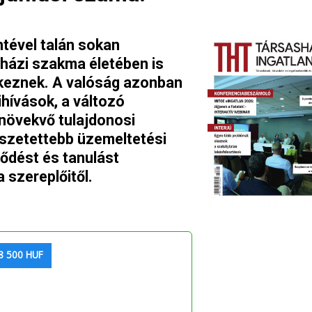
tével talán sokan
házi szakma életében is
keznek. A valóság azonban
ihívások, a változó
 növekvő tulajdonosi
sszetettebb üzemeltetési
lődést és tanulást
szereplőitől.
8 500 HUF