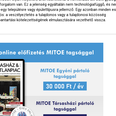
forgalom van. Ez a jelenség egyáltalán nem technológiafüggő, és ne
-egy településre vagy épülettípusra jellemző. Egy azonban minden e
ös: a veszélyeztetés a tulajdonos vagy a tulajdonosi közösség
bantartási kötelezettségének elmulasztására vezethető vissza.