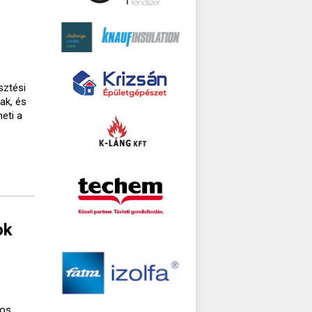
sztési
ak, és
eti a
ok
gos