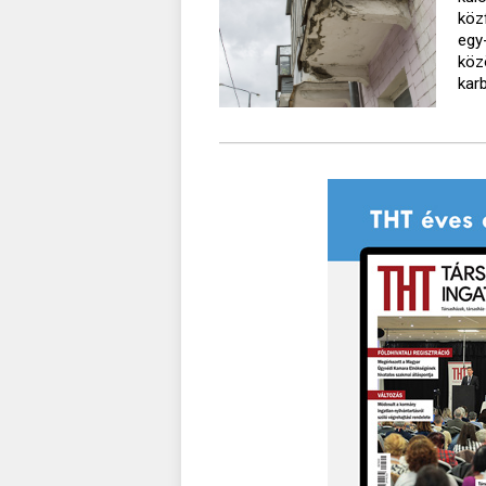
köz
egy
köz
kar