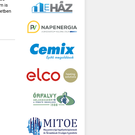
m is
setben