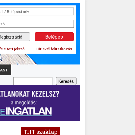
Regisztráció
felejtett jelszó
Hírlevél feliratkozás
AST
THT szaklap