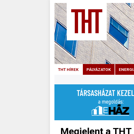
THT HÍREK
PÁLYÁZATOK
ENERGI
Megjelent a THT 