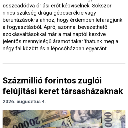
összeadódva óriási erőt képviselnek. Sokszor
nincs szükség drága gépcserékre vagy
beruházásokra ahhoz, hogy érdemben lefaragjunk
a fogyasztásból. Apró, azonnal bevezethető
szokásváltásokkal már a mai naptól kezdve
jelentős mennyiségű áramot takaríthatunk meg a
négy fal között és a lépcsőházban egyaránt.
Százmillió forintos zuglói
felújítási keret társasházaknak
2026. augusztus 4.