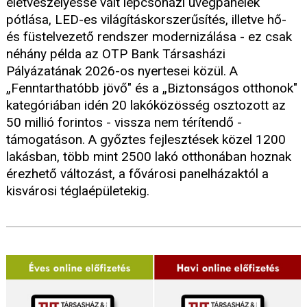
életveszélyessé vált lépcsőházi üvegpanelek
pótlása, LED-es világításkorszerűsítés, illetve hő-
és füstelvezető rendszer modernizálása - ez csak
néhány példa az OTP Bank Társasházi
Pályázatának 2026-os nyertesei közül. A
„Fenntarthatóbb jövő" és a „Biztonságos otthonok"
kategóriában idén 20 lakóközösség osztozott az
50 millió forintos - vissza nem térítendő -
támogatáson. A győztes fejlesztések közel 1200
lakásban, több mint 2500 lakó otthonában hoznak
érezhető változást, a fővárosi panelházaktól a
kisvárosi téglaépületekig.