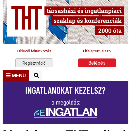
Hírlevél feliratkozás
Elfelejtett jelszó
Belépés
Regisztráció
MENÜ