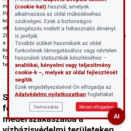
miatt a következő 24-72 órában le kell állítani a
(cookie-kat)
használ, amelyek
Paksi Atomerőmű mind a négy blokkját. A döntés
alkalmazása az oldal működéséhez
következtében átmenetileg megszűnik a hazai
szükséges. Ezek a biztonságos
villamosenergia-termelés mintegy felét adó, közel
böngészés mellett a felhasználói élményt
2000 MW-os kapacitás. Az erőmű szakemberei és
is javítják.
a vízügyi hatóságok felkészültek a helyzet
További sütiket használunk az oldal
kezelésére: az álló blokkok biztonsági hűtése
funkcióinak támogatásához vagy névtelen
folyamatosan biztosított, a lakosságot pedig
használati statisztikák készítéséhez –
felelős és takarékos áramhasználatra kérik.
analitikai, kényelmi vagy teljesítmény
cookie-k –, melyek az oldal fejlesztését
segítik
.
Ezek engedélyezésével Ön elfogadja az
Adatvédelmi nyilatkozatban
foglaltakat.
Szigorúan tilos belépni a Duna
felszínre került
Testreszabás
Mindet elfogadom
mederszakaszaiba a
vízbázisvédelmi területeken