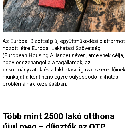
Az Európai Bizottság új együttműködési platformot
hozott létre Európai Lakhatási Szövetség
(European Housing Alliance) néven, amelynek célja,
hogy összehangolja a tagállamok, az
önkormányzatok és a lakhatási ágazat szereplőinek
munkáját a kontinens egyre súlyosbodó lakhatási
problémáinak kezelésében.
Több mint 2500 lakó otthona
újul meg – díjazták az OTP