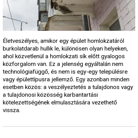
Életveszélyes, amikor egy épület homlokzatáról
burkolatdarab hullik le, különösen olyan helyeken,
ahol közvetlenül a homlokzati sík előtt gyalogos
közforgalom van. Ez a jelenség egyáltalán nem
technológiafüggő, és nem is egy-egy településre
vagy épülettípusra jellemző. Egy azonban minden
esetben közös: a veszélyeztetés a tulajdonos vagy
a tulajdonosi közösség karbantartási
kötelezettségének elmulasztására vezethető
vissza.