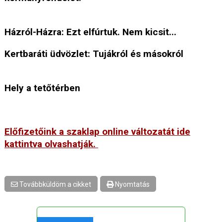
Házról-Házra: Ezt elfúrtuk. Nem kicsit...
Kertbaráti üdvözlet: Tujákról és másokról
Hely a tetőtérben
Előfizetőink a szaklap online változatát ide
kattintva olvashatják.
Továbbküldöm a cikket
Nyomtatás