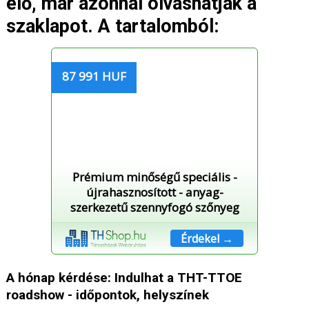
elő, már azonnal olvashatják a
szaklapot. A tartalomból:
87 991 HUF
Prémium minőségű speciális -
újrahasznosított - anyag-
szerkezetű szennyfogó szőnyeg
Érdekel →
A hónap kérdése: Indulhat a THT-TTOE
roadshow - időpontok, helyszínek