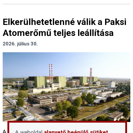
Elkerülhetetlenné válik a Paksi
Atomerőmű teljes leállítása
2026. július 30.
A Duna rendkívüli és tartós vízszintcsökkenése
A weboldal
alapvető beépülő sütiket