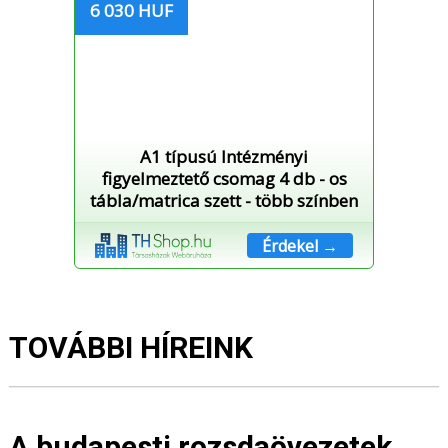
6 030 HUF
A1 típusú Intézményi
figyelmeztető csomag 4 db - os
tábla/matrica szett - több színben
Érdekel →
TOVÁBBI HÍREINK
A budapesti rozsdaövezetek