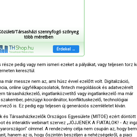
Közületi/Társasházi szennyfogó szőnyeg
több méretben
Érdekel →
s része pedig vagy nem ismeri ezeket a pályákat, vagy teljesen torz k
erneten keresztül.
a már messze nem az, ami húsz évvel ezelőtt volt. Digitalizáció,
ncia, online ügyfélkapcsolatok, fintech megoldások és adatvezérelt
ern társasházkezelő, ingatlanközvetítő vagy ingatlankezelő ma már
szakember, pénzügyi koordinátor, konfliktuskezelő, technológiai
ező is. Ez pedig egy teljesen új generációs szemléletet kíván.
k és Társasházkezelők Országos Egyesülete (MITOE) ezért döntött 
ot és interaktív webinart szervez „JÖJJENEK A FIATALOK! - Az ing
yarországon" címmel. A rendezvény célja nem csupán az, hogy be
it, hanem az is, hogy őszintén beszéljen a nehézségekről, a piaci