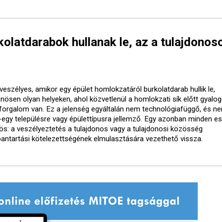
olatdarabok hullanak le, az a tulajdonos
veszélyes, amikor egy épület homlokzatáról burkolatdarab hullik le,
önösen olyan helyeken, ahol közvetlenül a homlokzati sík előtt gyalo
forgalom van. Ez a jelenség egyáltalán nem technológiafüggő, és ne
-egy településre vagy épülettípusra jellemző. Egy azonban minden e
ös: a veszélyeztetés a tulajdonos vagy a tulajdonosi közösség
bantartási kötelezettségének elmulasztására vezethető vissza.