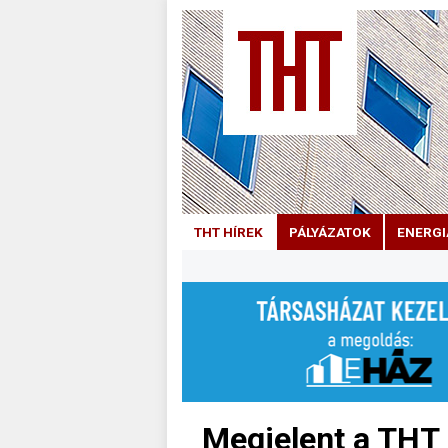
THT HÍREK
PÁLYÁZATOK
ENERGI
Megjelent a THT