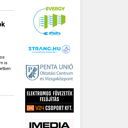
ok
gos
m is
setben