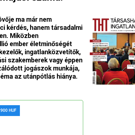
jövője ma már nem
i kérdés, hanem társadalmi
ben. Miközben
lió ember életminőségét
kezelők, ingatlanközvetítők,
tási szakemberek vagy éppen
izálódott jogászok munkája,
léma az utánpótlás hiánya.
 900 HUF