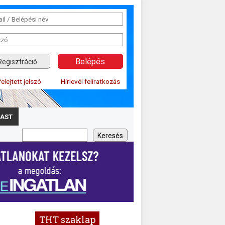
Regisztráció
felejtett jelszó
Hírlevél feliratkozás
AST
THT szaklap