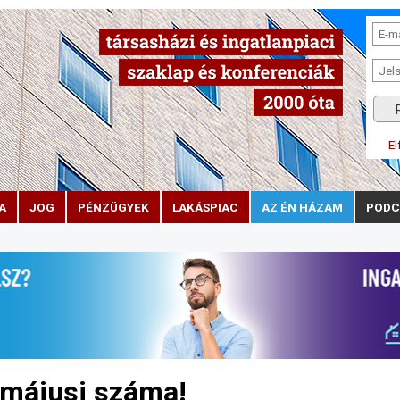
El
A
JOG
PÉNZÜGYEK
LAKÁSPIAC
AZ ÉN HÁZAM
PODC
 májusi száma!