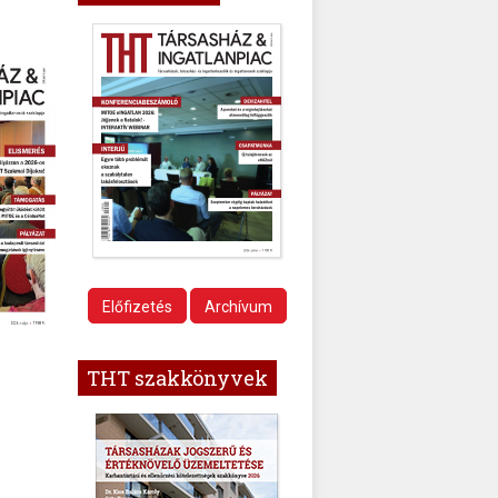
Előfizetés
Archívum
THT szakkönyvek