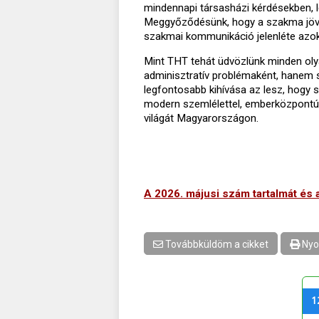
mindennapi társasházi kérdésekben, l
Meggyőződésünk, hogy a szakma jövő
szakmai kommunikáció jelenléte azokon 
Mint THT tehát üdvözlünk minden oly
adminisztratív problémaként, hanem s
legfontosabb kihívása az lesz, hogy s
modern szemlélettel, emberközpontúa
világát Magyarországon.
A 2026. májusi szám tartalmát és a 
Továbbküldöm a cikket
Nyo
1