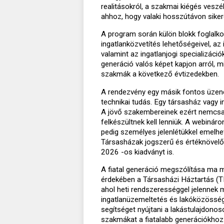
realitásokról, a szakmai kiégés veszé
ahhoz, hogy valaki hosszútávon siker
A program során külön blokk foglalko
ingatlanközvetítés lehetőségeivel, az 
valamint az ingatlanjogi specializáció
generáció valós képet kapjon arról, m
szakmák a következő évtizedekben.
A rendezvény egy másik fontos üzen
technikai tudás. Egy társasház vagy 
A jövő szakembereinek ezért nemcsak
felkészültnek kell lenniük. A webináro
pedig személyes jelenlétükkel emelhe
Társasházak jogszerű és értéknövelő
2026 -os kiadványt is.
A fiatal generáció megszólítása ma m
érdekében a Társasházi Háztartás (TH
ahol heti rendszerességgel jelennek 
ingatlanüzemeltetés és lakóközösség
segítséget nyújtani a lakástulajdono
szakmákat a fiatalabb generációkhoz.