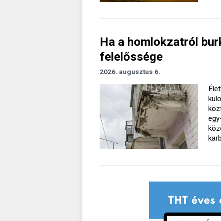
Ha a homlokzatról burk
felelőssége
2026. augusztus 6.
Élet
kül
köz
egy
köz
kar