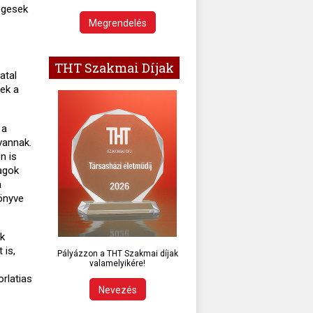
ségesek
Megrendelés
THT Szakmai Díjak
atal
zek a
 a
vannak.
n is
tagok
a
önyve
ek
 is,
Pályázzon a THT Szakmai díjak
valamelyikére!
rlatias
Nevezés