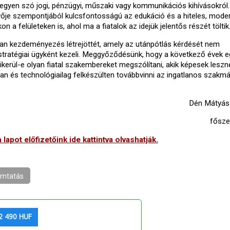
egyen szó jogi, pénzügyi, műszaki vagy kommunikációs kihívásokról.
je szempontjából kulcsfontosságú az edukáció és a hiteles, mode
a felületeken is, ahol ma a fiatalok az idejük jelentős részét töltik
an kezdeményezés létrejöttét, amely az utánpótlás kérdését nem
tratégiai ügyként kezeli. Meggyőződésünk, hogy a következő évek e
ikerül-e olyan fiatal szakembereket megszólítani, akik képesek leszn
n és technológiailag felkészülten továbbvinni az ingatlanos szakm
Dén Mátyás
fősze
lapot előfizetőink ide kattintva olvashatják.
mtatás
2 490 HUF