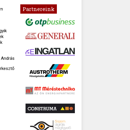
Partnereink
rn
.
gyik
ek
ák
 András
rkesztő