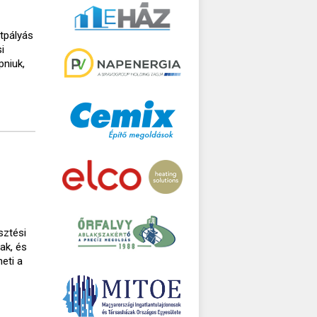
ttpályás
i
pniuk,
sztési
ak, és
eti a