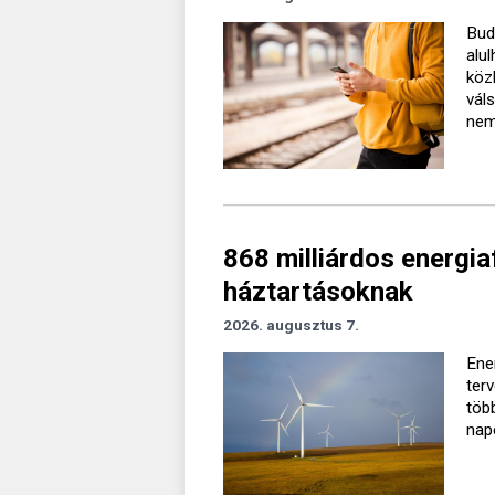
Bud
alu
köz
vál
nem 
868 milliárdos energiaf
háztartásoknak
2026. augusztus 7.
Ener
ter
töb
nap