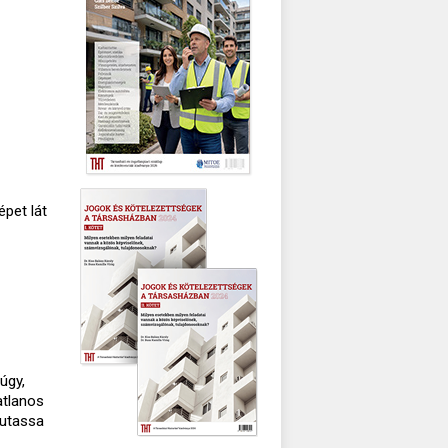
épet lát
úgy,
atlanos
mutassa