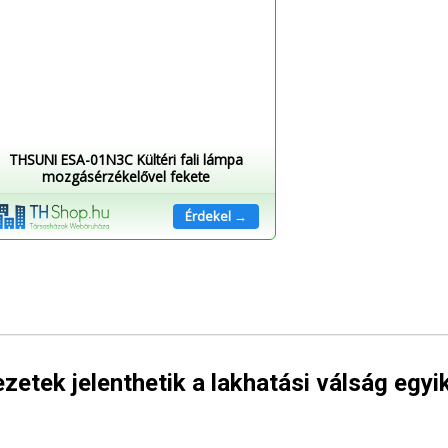
THSUNI ESA-01N3C Kültéri fali lámpa
mozgásérzékelővel fekete
Érdekel →
etek jelenthetik a lakhatási válság egyi