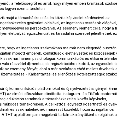
lyeiről, a felelősségről és arról, hogy milyen emberi kvalitások szük
es legyen ezen a területen.
zik majd a társasházkezelés és közös képviselet kérdéseivel, az
ingatlankezelés gyakorlati oldalával, az ingatlanbiztosítások világával,
k mélységeivel és perspektíváival. Az esemény kiemelt célja, hogy a fi
ilyen életpályát, egzisztenciát és társadalmi szerepet jelenthetnek e
ete, hogy az ingatlanos szakmákban ma már nem elegendő pusztán
ingatlan mögött emberek, konfliktusok, élethelyzetek és közösségek 
 szakmai, hanem pszichológiai, kommunikációs és etikai értelembe
n való részvétel díjmentes, de regisztrációhoz kötött, az egyesületi 
tik az esemény fényét, ahol a már szokásos ebéd mellett átvehetik 
 üzemeltetése - Karbantartási és ellenőrzési kötelezettségek szakk
ár új kommunikációs platformokat és új nyelvezetet is igényel. Enn
T) az elmúlt időszakban elindította Instagram- és TikTok-csatornáit
meg edukációs tartalmak a társasházkezelés, közös képviselet,
i működés témaköreiben. A cél kettős: egyrészt közérthető és gyako
soknak és szakmabelieknek, másrészt közelebb hozni az ingatlanos
 A THT új platformjain megjelenő tartalmak iránytűként szolgálnak a