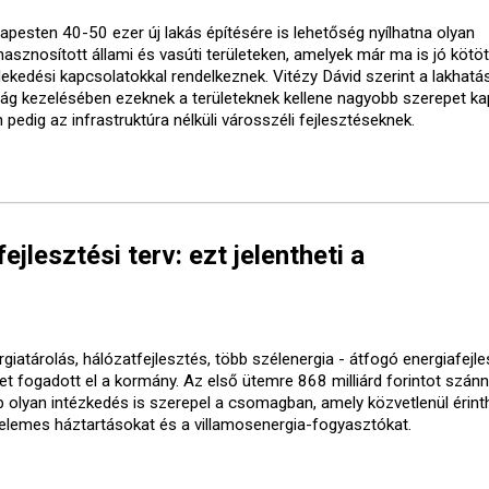
apesten 40-50 ezer új lakás építésére is lehetőség nyílhatna olyan
lhasznosított állami és vasúti területeken, amelyek már ma is jó kötö
lekedési kapcsolatokkal rendelkeznek. Vitézy Dávid szerint a lakhatás
ság kezelésében ezeknek a területeknek kellene nagyobb szerepet ka
pedig az infrastruktúra nélküli városszéli fejlesztéseknek.
ejlesztési terv: ezt jelentheti a
giatárolás, hálózatfejlesztés, több szélenergia - átfogó energiafejle
vet fogadott el a kormány. Az első ütemre 868 milliárd forintot szánn
b olyan intézkedés is szerepel a csomagban, amely közvetlenül érinth
elemes háztartásokat és a villamosenergia-fogyasztókat.