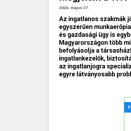
2026. május 27.
Az ingatlanos szakmák 
egyszerűen munkaerőpiac
és gazdasági ügy is egy
Magyarországon több mil
befolyásolja a társasház
ingatlankezelők, biztosí
az ingatlanjogra special
egyre látványosabb prob
6