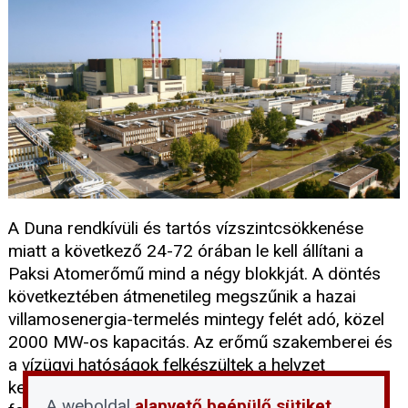
A Duna rendkívüli és tartós vízszintcsökkenése
miatt a következő 24-72 órában le kell állítani a
Paksi Atomerőmű mind a négy blokkját. A döntés
következtében átmenetileg megszűnik a hazai
villamosenergia-termelés mintegy felét adó, közel
2000 MW-os kapacitás. Az erőmű szakemberei és
a vízügyi hatóságok felkészültek a helyzet
kezelésére: az álló blokkok biztonsági hűtése
A weboldal
alapvető beépülő sütiket