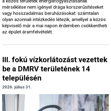
a közös területek energiafogyasztásának
mérséklése nem igényel drága korszerűsítéseket
vagy hosszadalmas beruházásokat: számtalan
olyan azonnali intézkedés létezik, amellyel a közös
képviselő már a mai napon érdemben csökkentheti
az épület áramfelvételét.
III. fokú vízkorlátozást vezettek
be a DMRV területének 14
településén
2026. július 31.