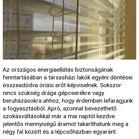
Az országos energiaellátás biztonságának
fenntartásában a társasházi lakók egyéni döntései
összeadódva óriási erőt képviselnek. Sokszor
nincs szükség drága gépcserékre vagy
beruházásokra ahhoz, hogy érdemben lefaragjunk
a fogyasztásból. Apró, azonnal bevezethető
szokásváltásokkal már a mai naptól kezdve
jelentős mennyiségű áramot takaríthatunk meg a
négy fal között és a lépcsőházban egyaránt.