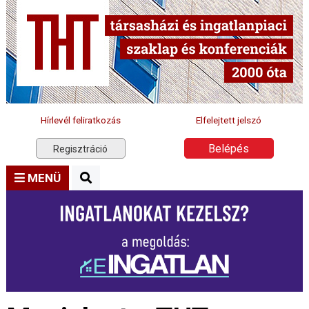
Hírlevél feliratkozás
Elfelejtett jelszó
Belépés
Regisztráció
MENÜ