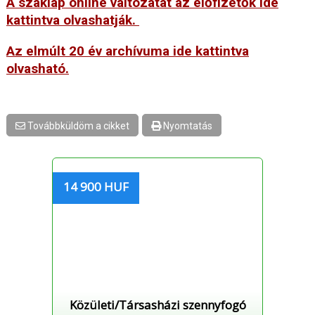
A szaklap online változatát az előfizetők ide
kattintva olvashatják.
Az elmúlt 20 év archívuma ide kattintva
olvasható.
Továbbküldöm a cikket
Nyomtatás
14 900 HUF
Közületi/Társasházi szennyfogó