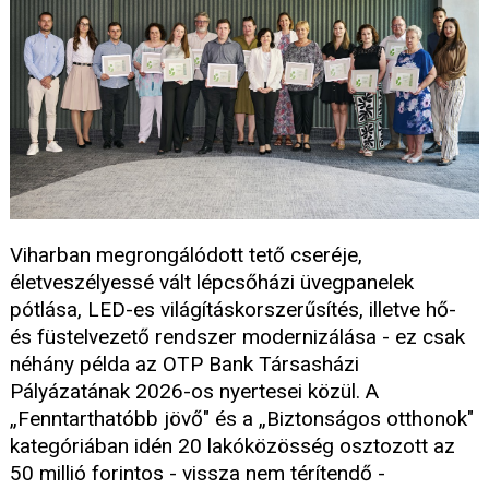
Viharban megrongálódott tető cseréje,
életveszélyessé vált lépcsőházi üvegpanelek
pótlása, LED-es világításkorszerűsítés, illetve hő-
és füstelvezető rendszer modernizálása - ez csak
néhány példa az OTP Bank Társasházi
Pályázatának 2026-os nyertesei közül. A
„Fenntarthatóbb jövő" és a „Biztonságos otthonok"
kategóriában idén 20 lakóközösség osztozott az
50 millió forintos - vissza nem térítendő -