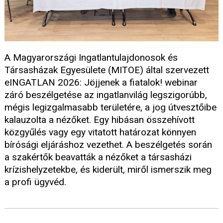
A Magyarországi Ingatlantulajdonosok és
Társasházak Egyesülete (MITOE) által szervezett
eINGATLAN 2026: Jöjjenek a fiatalok! webinar
záró beszélgetése az ingatlanvilág legszigorúbb,
mégis legizgalmasabb területére, a jog útvesztőibe
kalauzolta a nézőket. Egy hibásan összehívott
közgyűlés vagy egy vitatott határozat könnyen
bírósági eljáráshoz vezethet. A beszélgetés során
a szakértők beavatták a nézőket a társasházi
krízishelyzetekbe, és kiderült, miről ismerszik meg
a profi ügyvéd.