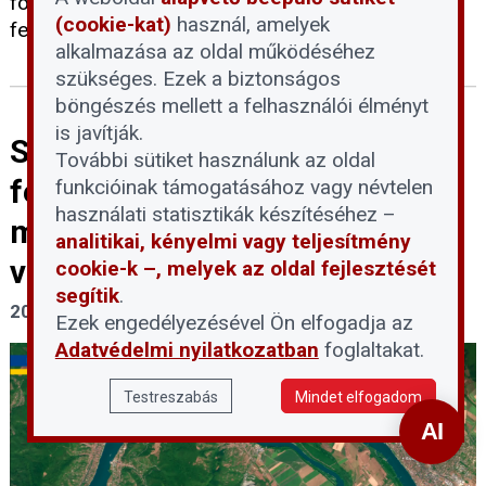
folyamatosan biztosított, a lakosságot pedig
(cookie-kat)
használ, amelyek
felelős és takarékos áramhasználatra kérik.
alkalmazása az oldal működéséhez
szükséges. Ezek a biztonságos
böngészés mellett a felhasználói élményt
is javítják.
Szigorúan tilos belépni a Duna
További sütiket használunk az oldal
felszínre került
funkcióinak támogatásához vagy névtelen
használati statisztikák készítéséhez –
mederszakaszaiba a
analitikai, kényelmi vagy teljesítmény
vízbázisvédelmi területeken
cookie-k –, melyek az oldal fejlesztését
segítik
.
2026. július 30.
Ezek engedélyezésével Ön elfogadja az
Adatvédelmi nyilatkozatban
foglaltakat.
Testreszabás
Mindet elfogadom