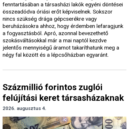
fenntartásában a társasházi lakók egyéni döntései
összeadódva óriási erőt képviselnek. Sokszor
nincs szükség drága gépcserékre vagy
beruházásokra ahhoz, hogy érdemben lefaragjunk
a fogyasztásból. Apró, azonnal bevezethető
szokásváltásokkal már a mai naptól kezdve
jelentős mennyiségű áramot takaríthatunk meg a
négy fal között és a lépcsőházban egyaránt.
Százmillió forintos zuglói
felújítási keret társasházaknak
2026. augusztus 4.