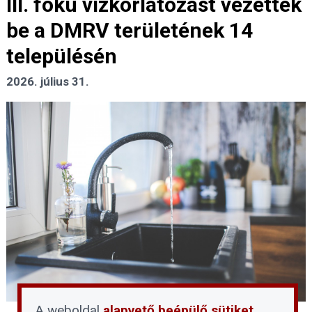
III. fokú vízkorlátozást vezettek
be a DMRV területének 14
településén
2026. július 31.
A weboldal
alapvető beépülő sütiket