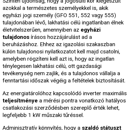
Szintén újdonság, hogy a jogosulti kör kiegészült
azokkal a természetes személyekkel is, akik
egyházi jogi személy (GFO 551, 552 vagy 555)
tulajdonában lévő, lakhatási célú ingatlanban élnek
életvitelszerűen, amennyiben az
egyházi
tulajdonos
írásos hozzájárulást ad a
beruházáshoz. Ehhez az igazolási szakaszban
külön tulajdonosi nyilatkozatot kell majd csatolni,
amelyben rögzíteni kell azt is, hogy az ingatlan
ténylegesen lakhatási célú, ott gazdasági
tevékenység nem zajlik, és a tulajdonos vállalja a
fenntartási időszak végéig a feltételek biztosítását.
Az energiatárolóhoz kapcsolódó inverter maximális
teljesítménye
a mérési pontra vonatkozó hatályos
csatlakozási szerződésben szereplő érték lehet,
legfeljebb 1 kW műszaki tűréssel.
Adminisztratív könnyítés, hogy a
szaldó státuszt