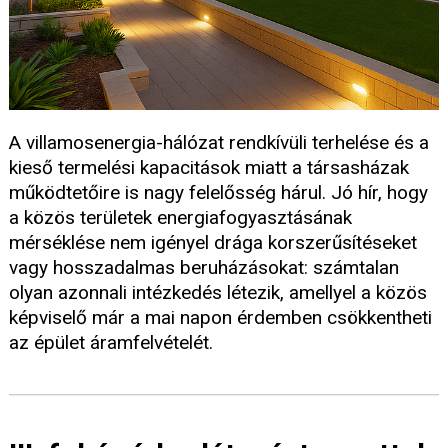
A villamosenergia-hálózat rendkívüli terhelése és a
kieső termelési kapacitások miatt a társasházak
működtetőire is nagy felelősség hárul. Jó hír, hogy
a közös területek energiafogyasztásának
mérséklése nem igényel drága korszerűsítéseket
vagy hosszadalmas beruházásokat: számtalan
olyan azonnali intézkedés létezik, amellyel a közös
képviselő már a mai napon érdemben csökkentheti
az épület áramfelvételét.