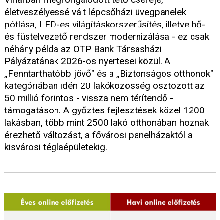
életveszélyessé vált lépcsőházi üvegpanelek
pótlása, LED-es világításkorszerűsítés, illetve hő-
és füstelvezető rendszer modernizálása - ez csak
néhány példa az OTP Bank Társasházi
Pályázatának 2026-os nyertesei közül. A
„Fenntarthatóbb jövő" és a „Biztonságos otthonok"
kategóriában idén 20 lakóközösség osztozott az
50 millió forintos - vissza nem térítendő -
támogatáson. A győztes fejlesztések közel 1200
lakásban, több mint 2500 lakó otthonában hoznak
érezhető változást, a fővárosi panelházaktól a
kisvárosi téglaépületekig.