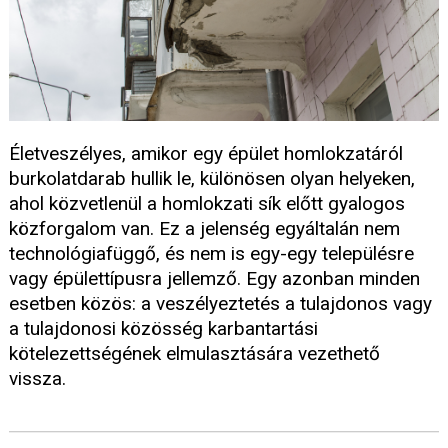
Életveszélyes, amikor egy épület homlokzatáról
burkolatdarab hullik le, különösen olyan helyeken,
ahol közvetlenül a homlokzati sík előtt gyalogos
közforgalom van. Ez a jelenség egyáltalán nem
technológiafüggő, és nem is egy-egy településre
vagy épülettípusra jellemző. Egy azonban minden
esetben közös: a veszélyeztetés a tulajdonos vagy
a tulajdonosi közösség karbantartási
kötelezettségének elmulasztására vezethető
vissza.