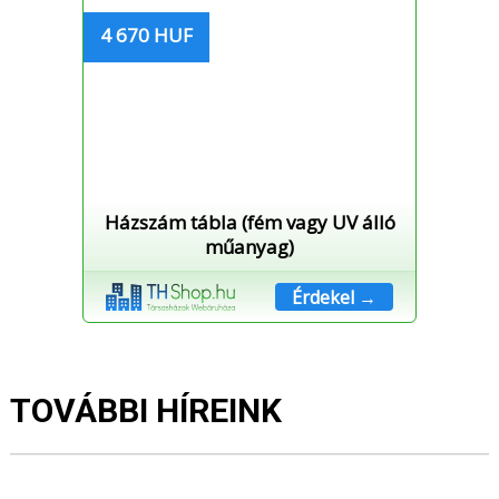
4 670 HUF
Házszám tábla (fém vagy UV álló
műanyag)
Érdekel →
TOVÁBBI HÍREINK