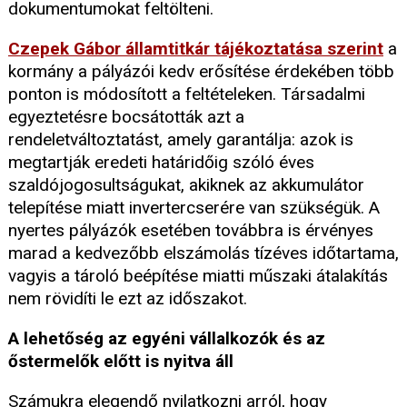
dokumentumokat feltölteni.
Czepek Gábor államtitkár tájékoztatása szerint
a
kormány a pályázói kedv erősítése érdekében több
ponton is módosított a feltételeken. Társadalmi
egyeztetésre bocsátották azt a
rendeletváltoztatást, amely garantálja: azok is
megtartják eredeti határidőig szóló éves
szaldójogosultságukat, akiknek az akkumulátor
telepítése miatt invertercserére van szükségük. A
nyertes pályázók esetében továbbra is érvényes
marad a kedvezőbb elszámolás tízéves időtartama,
vagyis a tároló beépítése miatti műszaki átalakítás
nem rövidíti le ezt az időszakot.
A lehetőség az egyéni vállalkozók és az
őstermelők előtt is nyitva áll
Számukra elegendő nyilatkozni arról, hogy