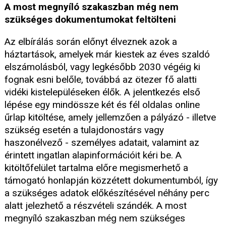
A most megnyíló szakaszban még nem
szükséges dokumentumokat feltölteni
Az elbírálás során előnyt élveznek azok a
háztartások, amelyek már kiestek az éves szaldó
elszámolásból, vagy legkésőbb 2030 végéig ki
fognak esni belőle, továbbá az ötezer fő alatti
vidéki kistelepüléseken élők. A jelentkezés első
lépése egy mindössze két és fél oldalas online
űrlap kitöltése, amely jellemzően a pályázó - illetve
szükség esetén a tulajdonostárs vagy
haszonélvező - személyes adatait, valamint az
érintett ingatlan alapinformációit kéri be. A
kitöltőfelület tartalma előre megismerhető a
támogató honlapján közzétett dokumentumból, így
a szükséges adatok előkészítésével néhány perc
alatt jelezhető a részvételi szándék. A most
megnyíló szakaszban még nem szükséges