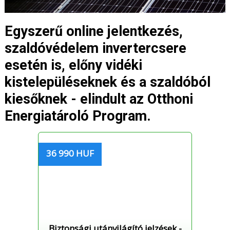
Egyszerű online jelentkezés,
szaldóvédelem invertercsere
esetén is, előny vidéki
kistelepüléseknek és a szaldóból
kiesőknek - elindult az Otthoni
Energiatároló Program.
36 990 HUF
Biztonsági utánvilágító jelzések -