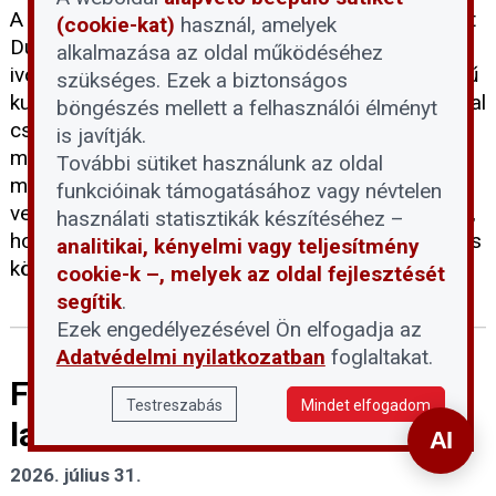
A tartós hőség és a történelmi mélypontra süllyedt
(cookie-kat)
használ, amelyek
Duna-vízállás egyszerre terheli a térség
alkalmazása az oldal működéséhez
ivóvízellátását. A DMRV Zrt. szerint a parti szűrésű
szükséges. Ezek a biztonságos
kutak víztermelő kapacitása mintegy 30 százalékkal
böngészés mellett a felhasználói élményt
csökkent, miközben a vízfogyasztás
is javítják.
másfélszeresére emelkedett, ezért a Pilisi-
További sütiket használunk az oldal
medence 14 településén III. fokú vízkorlátozást
funkcióinak támogatásához vagy névtelen
vezettek be. A kormány eközben arra figyelmeztet,
használati statisztikák készítéséhez –
hogy a tartós vízhiányos időszakok a klímaváltozás
analitikai, kényelmi vagy teljesítmény
következtében egyre gyakoribbá válhatnak.
cookie-k –, melyek az oldal fejlesztését
segítik
.
Ezek engedélyezésével Ön elfogadja az
Adatvédelmi nyilatkozatban
foglaltakat.
Fontos tudnivalókat közölt a
Testreszabás
Mindet elfogadom
lakáskiadásról a NAV
2026. július 31.