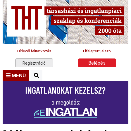
Hírlevél feliratkozás
Elfelejtett jelszó
Belépés
Regisztráció
MENÜ