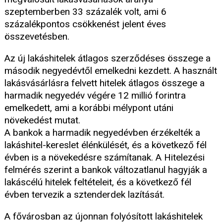
szeptemberben 33 százalék volt, ami 6
százalékpontos csökkenést jelent éves
összevetésben.
Az új lakáshitelek átlagos szerződéses összege a
második negyedévtől emelkedni kezdett. A használt
lakásvásárlásra felvett hitelek átlagos összege a
harmadik negyedév végére 12 millió forintra
emelkedett, ami a korábbi mélypont utáni
növekedést mutat.
A bankok a harmadik negyedévben érzékelték a
lakáshitel-kereslet élénkülését, és a következő fél
évben is a növekedésre számítanak. A Hitelezési
felmérés szerint a bankok változatlanul hagyják a
lakáscélú hitelek feltételeit, és a következő fél
évben tervezik a sztenderdek lazítását.
A fővárosban az újonnan folyósított lakáshitelek