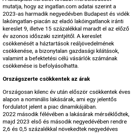
mutatja, hogy az ingatlan.com adatai szerint a
2023-as harmadik negyedévben Budapest és vidék
lakóingatlan-piacán az eladó lakóingatlanok iránti
kereslet 9, illetve 15 százalékkal maradt el az előző
év azonos időszaki szintjétől. A kereslet
csökkenését a háztartások reáljövedelmének
csökkenése, a bizonytalan gazdasági kilátások,
valamint a befektetési célú vásárlók számának
csökkenése is befolyásolhatta.
Országszerte csökkentek az árak
Országosan kilenc év után először csökkentek éves
alapon a nominális lakásárak, ami egy jelentős
fordulatot jelent a piac dinamikájában.
2022 második félévében a lakásárak mérséklődtek,
majd 2023 első és második negyedévében rendre
2,6 és 0,5 százalékkal növekedtek negyedéves