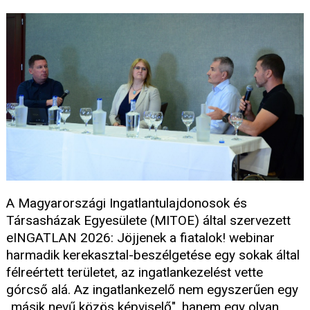
A Magyarországi Ingatlantulajdonosok és
Társasházak Egyesülete (MITOE) által szervezett
eINGATLAN 2026: Jöjjenek a fiatalok! webinar
harmadik kerekasztal-beszélgetése egy sokak által
félreértett területet, az ingatlankezelést vette
górcső alá. Az ingatlankezelő nem egyszerűen egy
„másik nevű közös képviselő", hanem egy olyan