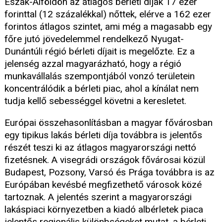
Észak-Alföldön az átlagos bérleti díjak 17 ezer
forinttal (12 százalékkal) nőttek, elérve a 162 ezer
forintos átlagos szintet, ami még a magasabb egy
főre jutó jövedelemmel rendelkező Nyugat-
Dunántúli régió bérleti díjait is megelőzte. Ez a
jelenség azzal magyarázható, hogy a régió
munkavállalás szempontjából vonzó területein
koncentrálódik a bérleti piac, ahol a kínálat nem
tudja kellő sebességgel követni a keresletet.
Európai összehasonlításban a magyar fővárosban
egy tipikus lakás bérleti díja továbbra is jelentős
részét teszi ki az átlagos magyarországi nettó
fizetésnek. A visegrádi országok fővárosai közül
Budapest, Pozsony, Varsó és Prága továbbra is az
Európában kevésbé megfizethető városok közé
tartoznak. A jelentés szerint a magyarországi
lakáspiaci környezetben a kiadó albérletek piaca
jelentős regionális különbségeket mutat, a bérleti