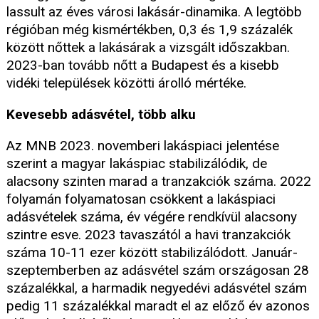
lassult az éves városi lakásár-dinamika. A legtöbb
régióban még kismértékben, 0,3 és 1,9 százalék
között nőttek a lakásárak a vizsgált időszakban.
2023-ban tovább nőtt a Budapest és a kisebb
vidéki települések közötti árolló mértéke.
Kevesebb adásvétel, több alku
Az MNB 2023. novemberi lakáspiaci jelentése
szerint a magyar lakáspiac stabilizálódik, de
alacsony szinten marad a tranzakciók száma. 2022
folyamán folyamatosan csökkent a lakáspiaci
adásvételek száma, év végére rendkívül alacsony
szintre esve. 2023 tavaszától a havi tranzakciók
száma 10-11 ezer között stabilizálódott. Január-
szeptemberben az adásvétel szám országosan 28
százalékkal, a harmadik negyedévi adásvétel szám
pedig 11 százalékkal maradt el az előző év azonos