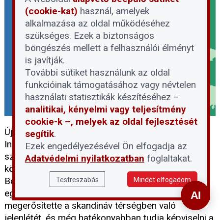
(cookie-kat)
használ, amelyek
alkalmazása az oldal működéséhez
szükséges. Ezek a biztonságos
böngészés mellett a felhasználói élményt
is javítják.
További sütiket használunk az oldal
funkcióinak támogatásához vagy névtelen
használati statisztikák készítéséhez –
analitikai, kényelmi vagy teljesítmény
cookie-k –, melyek az oldal fejlesztését
Újabb mérföldkőhöz érkezett a Nemzetközi
segítik
.
Ingatlantulajdonosi Szövetség (UIPI). A brüsszeli
Ezek engedélyezésével Ön elfogadja az
székhelyű szervezet nemrégiben hivatalosan is
Adatvédelmi nyilatkozatban
foglaltakat.
köszöntötte legújabb tagjait, a svéd
Bostadsrätterna és az izlandi Húseigendafélagið
Testreszabás
Mindet elfogadom
egyesületeket. Ezzel a lépéssel az UIPI jelentősen
megerősítette a skandináv térségben való
jelenlétét, és még hatékonyabban tudja képviselni a