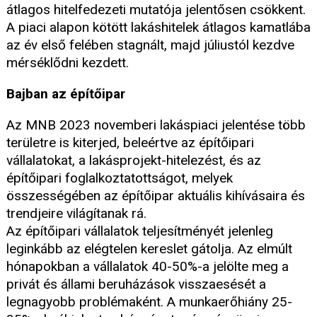
átlagos hitelfedezeti mutatója jelentősen csökkent.
A piaci alapon kötött lakáshitelek átlagos kamatlába
az év első felében stagnált, majd júliustól kezdve
mérséklődni kezdett.
Bajban az építőipar
Az MNB 2023 novemberi lakáspiaci jelentése több
területre is kiterjed, beleértve az építőipari
vállalatokat, a lakásprojekt-hitelezést, és az
építőipari foglalkoztatottságot, melyek
összességében az építőipar aktuális kihívásaira és
trendjeire világítanak rá.
Az építőipari vállalatok teljesítményét jelenleg
leginkább az elégtelen kereslet gátolja. Az elmúlt
hónapokban a vállalatok 40-50%-a jelölte meg a
privát és állami beruházások visszaesését a
legnagyobb problémaként. A munkaerőhiány 25-