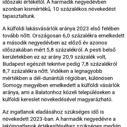
időszaki értékétől. A harmadik negyedévben
azonban kismértékű, 10 százalékos növekedést
tapasztaltunk.
A külföldi lakásvásárlók aránya 2023 első felében
tovább nőtt. Országosan 6,0 százalékra emelkedett
a második negyedévben az előző év azonos
időszakában mért 5,8 százalékról. A pesti belső
kerületekben ez az arány 20,9 százalék volt,
Budapest egészét tekintve pedig 7,8 százalékról
8,7 százalékra nőtt. Vidéken a legnagyobb
mértékben a dél-dunántúli régióban, különösen
Somogy megyében emelkedett a külföldi vásárlók
aránya, ami a Balatonhoz közeli településeken a
külföldi kereslet növekedésével magyarázható.
Az ingatlanok eladásához szükséges idő is
növekedett 2023-ban. A harmadik negyedévre a
lakóingatlanok értékesítéséhez szükséges medián