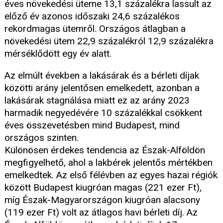
éves növekedési üteme 13,1 százalékra lassult az
előző év azonos időszaki 24,6 százalékos
rekordmagas ütemről. Országos átlagban a
növekedési ütem 22,9 százalékról 12,9 százalékra
mérséklődött egy év alatt.
Az elmúlt években a lakásárak és a bérleti díjak
közötti arány jelentősen emelkedett, azonban a
lakásárak stagnálása miatt ez az arány 2023
harmadik negyedévére 10 százalékkal csökkent
éves összevetésben mind Budapest, mind
országos szinten.
Különösen érdekes tendencia az Észak-Alföldön
megfigyelhető, ahol a lakbérek jelentős mértékben
emelkedtek. Az első félévben az egyes hazai régiók
között Budapest kiugróan magas (221 ezer Ft),
míg Észak-Magyarországon kiugróan alacsony
(119 ezer Ft) volt az átlagos havi bérleti díj. Az