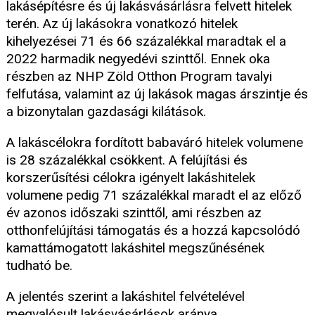
lakásépítésre és új lakásvásárlásra felvett hitelek
terén. Az új lakásokra vonatkozó hitelek
kihelyezései 71 és 66 százalékkal maradtak el a
2022 harmadik negyedévi szinttől. Ennek oka
részben az NHP Zöld Otthon Program tavalyi
felfutása, valamint az új lakások magas árszintje és
a bizonytalan gazdasági kilátások.
A lakáscélokra fordított babaváró hitelek volumene
is 28 százalékkal csökkent. A felújítási és
korszerűsítési célokra igényelt lakáshitelek
volumene pedig 71 százalékkal maradt el az előző
év azonos időszaki szinttől, ami részben az
otthonfelújítási támogatás és a hozzá kapcsolódó
kamattámogatott lakáshitel megszűnésének
tudható be.
A jelentés szerint a lakáshitel felvételével
megvalósult lakásvásárlások aránya