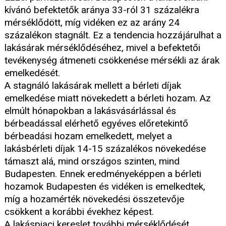
kívánó befektetők aránya 33-ról 31 százalékra
mérséklődött, míg vidéken ez az arány 24
százalékon stagnált. Ez a tendencia hozzájárulhat a
lakásárak mérséklődéséhez, mivel a befektetői
tevékenység átmeneti csökkenése mérsékli az árak
emelkedését.
A stagnáló lakásárak mellett a bérleti díjak
emelkedése miatt növekedett a bérleti hozam. Az
elmúlt hónapokban a lakásvásárlással és
bérbeadással elérhető egyéves előretekintő
bérbeadási hozam emelkedett, melyet a
lakásbérleti díjak 14-15 százalékos növekedése
támaszt alá, mind országos szinten, mind
Budapesten. Ennek eredményeképpen a bérleti
hozamok Budapesten és vidéken is emelkedtek,
míg a hozamérték növekedési összetevője
csökkent a korábbi évekhez képest.
A lakáspiaci kereslet további mérséklődését