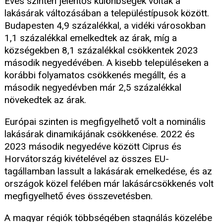
Éves szinten jelentős különbségek voltak a
lakásárak változásában a településtípusok között.
Budapesten 4,9 százalékkal, a vidéki városokban
1,1 százalékkal emelkedtek az árak, míg a
községekben 8,1 százalékkal csökkentek 2023
második negyedévében. A kisebb településeken a
korábbi folyamatos csökkenés megállt, és a
második negyedévben már 2,5 százalékkal
növekedtek az árak.
Európai szinten is megfigyelhető volt a nominális
lakásárak dinamikájának csökkenése. 2022 és
2023 második negyedéve között Ciprus és
Horvátország kivételével az összes EU-
tagállamban lassult a lakásárak emelkedése, és az
országok közel felében már lakásárcsökkenés volt
megfigyelhető éves összevetésben.
A magyar régiók többségében stagnálás közelébe