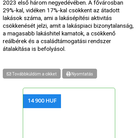
2023 első három negyedévében. A fővárosban
29%-kal, vidéken 17%-kal csökkent az átadott
lakások száma, ami a lakásépítési aktivitás
csökkenését jelzi, amit a lakáspiaci bizonytalanság,
a magasabb lakáshitel kamatok, a csökkenő
reálbérek és a családtámogatási rendszer
átalakítása is befolyásol.
Továbbküldöm a cikket
Nyomtatás
14 900 HUF