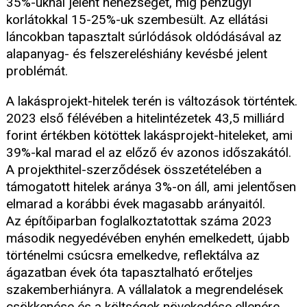
35%-uknál jelent nehézséget, míg pénzügyi
korlátokkal 15-25%-uk szembesült. Az ellátási
láncokban tapasztalt súrlódások oldódásával az
alapanyag- és felszereléshiány kevésbé jelent
problémát.
A lakásprojekt-hitelek terén is változások történtek.
2023 első félévében a hitelintézetek 43,5 milliárd
forint értékben kötöttek lakásprojekt-hiteleket, ami
39%-kal marad el az előző év azonos időszakától.
A projekthitel-szerződések összetételében a
támogatott hitelek aránya 3%-on áll, ami jelentősen
elmarad a korábbi évek magasabb arányaitól.
Az építőiparban foglalkoztatottak száma 2023
második negyedévében enyhén emelkedett, újabb
történelmi csúcsra emelkedve, reflektálva az
ágazatban évek óta tapasztalható erőteljes
szakemberhiányra. A vállalatok a megrendelések
csökkenése és a költségek növekedése ellenére