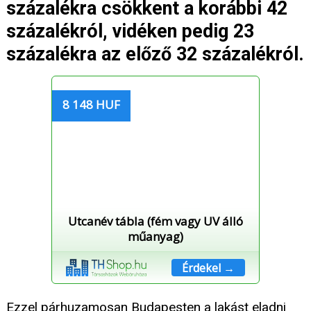
százalékra csökkent a korábbi 42
százalékról, vidéken pedig 23
százalékra az előző 32 százalékról.
8 148 HUF
Utcanév tábla (fém vagy UV álló
műanyag)
Érdekel →
Ezzel párhuzamosan Budapesten a lakást eladni