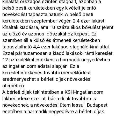
kínálata országos szinten stagnált, azonban a
belső pesti kerületekben egy kivételt jelentő
növekedést tapasztalhatunk. A belső pesti
kerületekben szeptember végén 2,4 ezer lakást
kínáltak kiadásra, ami 10 százalékos bővülést jelent
az előző év azonos időszakához képest. Ez
szemben áll a külső és átmeneti kerületekben
tapasztalható 4,4 ezer lakásos stagnáló kínálattal.
Ezzel párhuzamosan a kiadó lakások iránti kereslet
12 százalékkal csökkent a harmadik negyedévben
az ingatlan.com adatai alapján. Ez a
keresletcsökkenés további mérséklődést
eredményezhet a bérleti díjak növekedési
ütemében.
A bérleti díjak tekintetében a KSH-ingatlan.com
lakbérindexe szerint, bár a díjak továbbra is
növekednek, a növekedési ütem lassul. Budapest
esetében a harmadik negyedévre a bérleti díjak