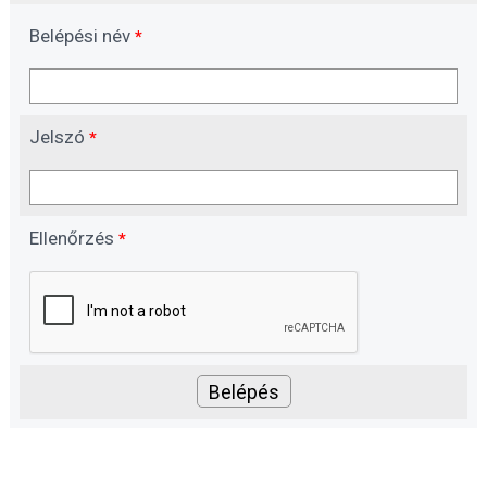
Belépési név
*
Jelszó
*
Ellenőrzés
*