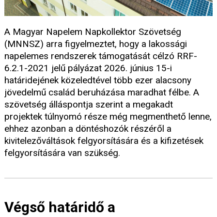
A Magyar Napelem Napkollektor Szövetség
(MNNSZ) arra figyelmeztet, hogy a lakossági
napelemes rendszerek támogatását célzó RRF-
6.2.1-2021 jelű pályázat 2026. június 15-i
határidejének közeledtével több ezer alacsony
jövedelmű család beruházása maradhat félbe. A
szövetség álláspontja szerint a megakadt
projektek túlnyomó része még megmenthető lenne,
ehhez azonban a döntéshozók részéről a
kivitelezőváltások felgyorsítására és a kifizetések
felgyorsítására van szükség.
Végső határidő a