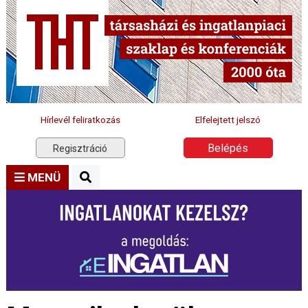
Hírlevél feliratkozás
Elfelejtett jelszó
Belépés
Regisztráció
MENÜ