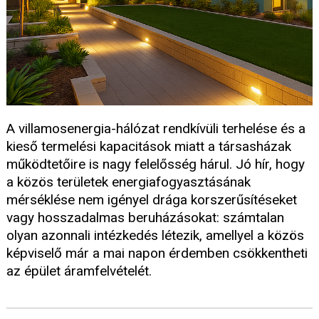
A villamosenergia-hálózat rendkívüli terhelése és a
kieső termelési kapacitások miatt a társasházak
működtetőire is nagy felelősség hárul. Jó hír, hogy
a közös területek energiafogyasztásának
mérséklése nem igényel drága korszerűsítéseket
vagy hosszadalmas beruházásokat: számtalan
olyan azonnali intézkedés létezik, amellyel a közös
képviselő már a mai napon érdemben csökkentheti
az épület áramfelvételét.