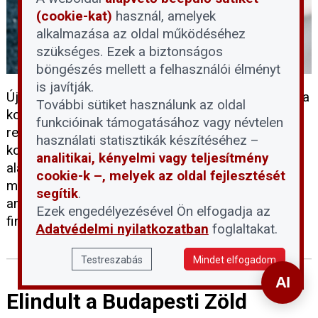
(cookie-kat)
használ, amelyek
alkalmazása az oldal működéséhez
szükséges. Ezek a biztonságos
böngészés mellett a felhasználói élményt
is javítják.
Újabb jelentős költségvetési forrásokat mozgósít a
További sütiket használunk az oldal
kormány a lakossági energiaár-támogatási
funkcióinak támogatásához vagy névtelen
rendszer működtetésére és a távhőszolgáltatók
használati statisztikák készítéséhez –
kompenzációjára. A friss kormányhatározatok
analitikai, kényelmi vagy teljesítmény
alapján 2026 elején összesen több mint 460
cookie-k –, melyek az oldal fejlesztését
milliárd forintnyi átcsoportosításról döntöttek,
segítik
.
amelynek célja a rezsivédelmi intézkedések
Ezek engedélyezésével Ön elfogadja az
finanszírozásának biztosítása.
Adatvédelmi nyilatkozatban
foglaltakat.
Testreszabás
Mindet elfogadom
Elindult a Budapesti Zöld