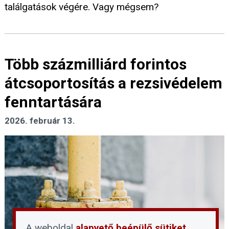
találgatások végére. Vagy mégsem?
Több százmilliárd forintos
átcsoportosítás a rezsivédelem
fenntartására
2026. február 13.
A weboldal
alapvető beépülő sütiket