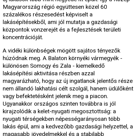
Magyarország régió együttesen közel 60
százalékos részesedést képviselt a
lakásépítésekből, ami jól mutatja a gazdasági
központok vonzerejét és a fejlesztések területi
koncentrációját.
A vidéki különbségek mögött sajátos tényezők
húzódnak meg. A Balaton környéki vármegyék -
különösen Somogy és Zala - kiemelkedő
lakásépítési aktivitása részben azzal
magyarázható, hogy az új ingatlanok jelentős része
nem állandó lakhatási célt szolgál, hanem üdülőként
vagy befektetésként jelenik meg a piacon.
Ugyanakkor országos szinten továbbra is jól
kirajzolódik a kelet-nyugati megosztottság: a
nyugati térségekben népességarányosan több
lakás épül, ami a kedvezőbb gazdasági helyzettel, a
magasabb jövedelmekkel és a stabilabb