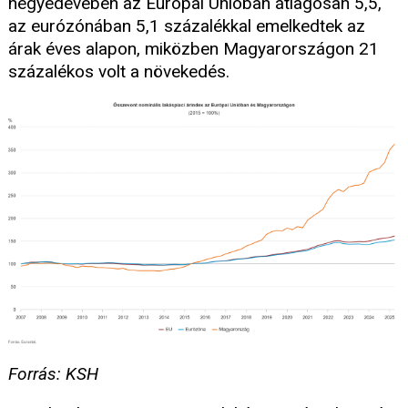
negyedévében az Európai Unióban átlagosan 5,5,
az eurózónában 5,1 százalékkal emelkedtek az
árak éves alapon, miközben Magyarországon 21
százalékos volt a növekedés.
Forrás: KSH