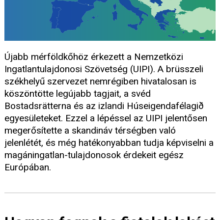
Újabb mérföldkőhöz érkezett a Nemzetközi
Ingatlantulajdonosi Szövetség (UIPI). A brüsszeli
székhelyű szervezet nemrégiben hivatalosan is
köszöntötte legújabb tagjait, a svéd
Bostadsrätterna és az izlandi Húseigendafélagið
egyesületeket. Ezzel a lépéssel az UIPI jelentősen
megerősítette a skandináv térségben való
jelenlétét, és még hatékonyabban tudja képviselni a
magáningatlan-tulajdonosok érdekeit egész
Európában.