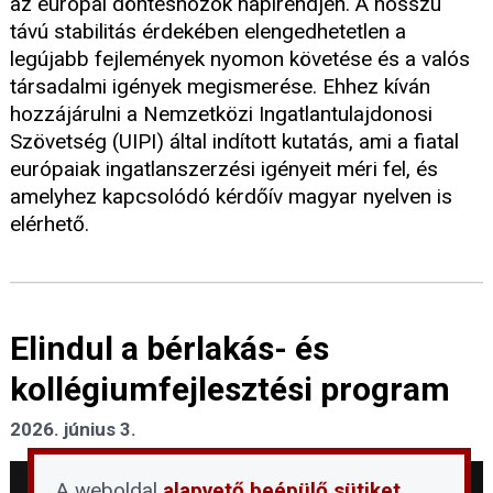
az európai döntéshozók napirendjén. A hosszú
távú stabilitás érdekében elengedhetetlen a
legújabb fejlemények nyomon követése és a valós
társadalmi igények megismerése. Ehhez kíván
hozzájárulni a Nemzetközi Ingatlantulajdonosi
Szövetség (UIPI) által indított kutatás, ami a fiatal
európaiak ingatlanszerzési igényeit méri fel, és
amelyhez kapcsolódó kérdőív magyar nyelven is
elérhető.
Elindul a bérlakás- és
kollégiumfejlesztési program
2026. június 3.
A weboldal
alapvető beépülő sütiket