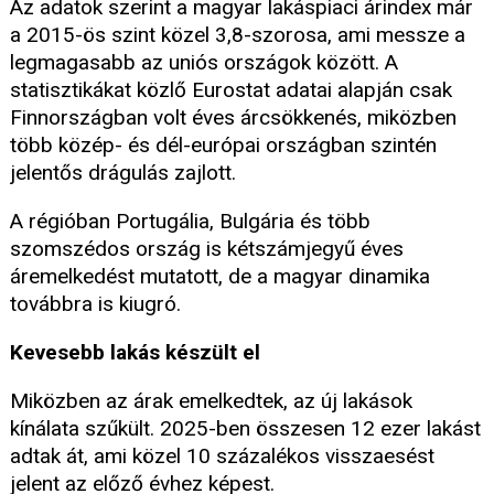
Az adatok szerint a magyar lakáspiaci árindex már
a 2015-ös szint közel 3,8-szorosa, ami messze a
legmagasabb az uniós országok között. A
statisztikákat közlő Eurostat adatai alapján csak
Finnországban volt éves árcsökkenés, miközben
több közép- és dél-európai országban szintén
jelentős drágulás zajlott.
A régióban Portugália, Bulgária és több
szomszédos ország is kétszámjegyű éves
áremelkedést mutatott, de a magyar dinamika
továbbra is kiugró.
Kevesebb lakás készült el
Miközben az árak emelkedtek, az új lakások
kínálata szűkült. 2025-ben összesen 12 ezer lakást
adtak át, ami közel 10 százalékos visszaesést
jelent az előző évhez képest.