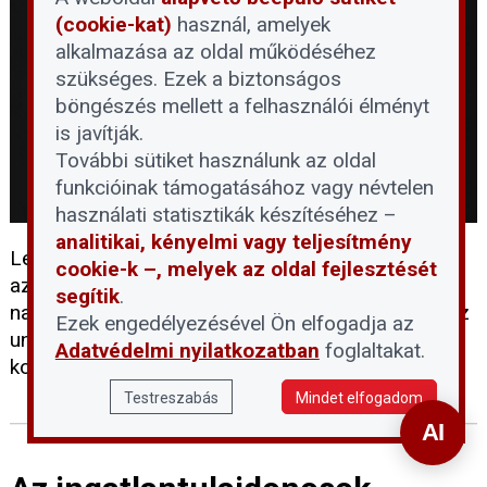
(cookie-kat)
használ, amelyek
alkalmazása az oldal működéséhez
szükséges. Ezek a biztonságos
böngészés mellett a felhasználói élményt
is javítják.
További sütiket használunk az oldal
funkcióinak támogatásához vagy névtelen
használati statisztikák készítéséhez –
analitikai, kényelmi vagy teljesítmény
Lezárult a helyreállítási terv tartalmi újratárgyalása
cookie-k –, melyek az oldal fejlesztését
az Európai Bizottsággal, amelynek köszönhetően
segítik
.
nagyszabású lakhatási program veszi kezdetét. Az
Ezek engedélyezésével Ön elfogadja az
uniós forrás közvetlenül a bérlakáspiac és a
Adatvédelmi nyilatkozatban
foglaltakat.
kollégiumi hálózat bővítését célozza.
Testreszabás
Mindet elfogadom