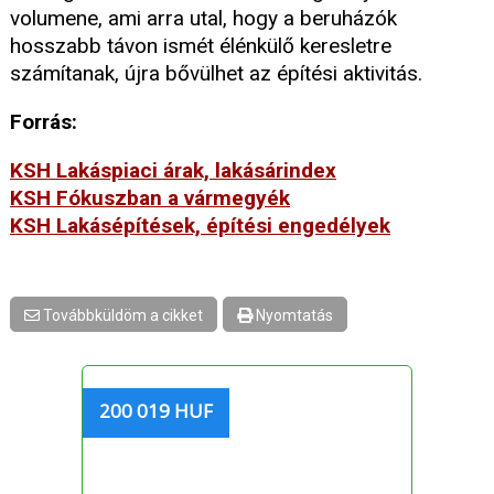
volumene, ami arra utal, hogy a beruházók
hosszabb távon ismét élénkülő keresletre
számítanak, újra bővülhet az építési aktivitás.
Forrás:
KSH Lakáspiaci árak, lakásárindex
KSH Fókuszban a vármegyék
KSH Lakásépítések, építési engedélyek
Továbbküldöm a cikket
Nyomtatás
200 019 HUF