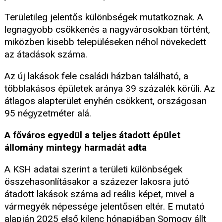
Területileg jelentős különbségek mutatkoznak. A
legnagyobb csökkenés a nagyvárosokban történt,
miközben kisebb településeken néhol növekedett
az átadások száma.
Az új lakások fele családi házban található, a
többlakásos épületek aránya 39 százalék körüli. Az
átlagos alapterület enyhén csökkent, országosan
95 négyzetméter alá.
A főváros egyedül a teljes átadott épület
állomány mintegy harmadát adta
A KSH adatai szerint a területi különbségek
összehasonlításakor a százezer lakosra jutó
átadott lakások száma ad reális képet, mivel a
vármegyék népessége jelentősen eltér. E mutató
alapján 2025 első kilenc hónapjában Somogy állt