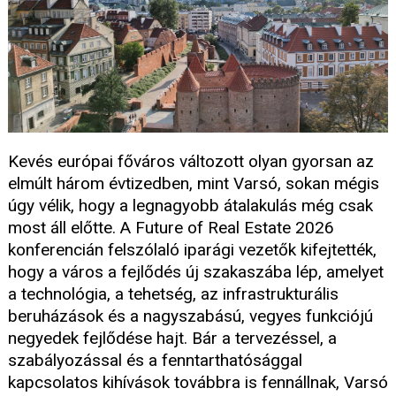
Kevés európai főváros változott olyan gyorsan az
elmúlt három évtizedben, mint Varsó, sokan mégis
úgy vélik, hogy a legnagyobb átalakulás még csak
most áll előtte. A Future of Real Estate 2026
konferencián felszólaló iparági vezetők kifejtették,
hogy a város a fejlődés új szakaszába lép, amelyet
a technológia, a tehetség, az infrastrukturális
beruházások és a nagyszabású, vegyes funkciójú
negyedek fejlődése hajt. Bár a tervezéssel, a
szabályozással és a fenntarthatósággal
kapcsolatos kihívások továbbra is fennállnak, Varsó