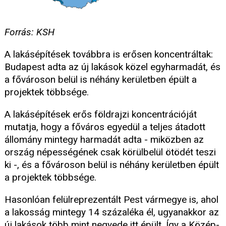
Forrás: KSH
A lakásépítések továbbra is erősen koncentráltak:
Budapest adta az új lakások közel egyharmadát, és
a fővároson belül is néhány kerületben épült a
projektek többsége.
A lakásépítések erős földrajzi koncentrációját
mutatja, hogy a főváros egyedül a teljes átadott
állomány mintegy harmadát adta - miközben az
ország népességének csak körülbelül ötödét teszi
ki -, és a fővároson belül is néhány kerületben épült
a projektek többsége.
Hasonlóan felülreprezentált Pest vármegye is, ahol
a lakosság mintegy 14 százaléka él, ugyanakkor az
új lakások több mint negyede itt épült. Így a Közép-