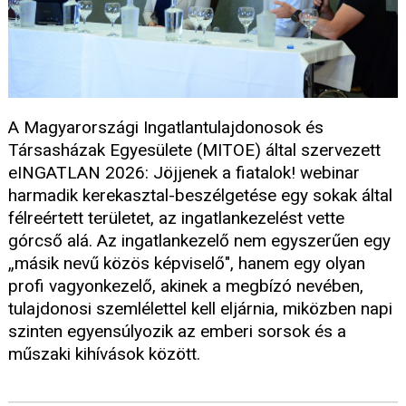
A Magyarországi Ingatlantulajdonosok és
Társasházak Egyesülete (MITOE) által szervezett
eINGATLAN 2026: Jöjjenek a fiatalok! webinar
harmadik kerekasztal-beszélgetése egy sokak által
félreértett területet, az ingatlankezelést vette
górcső alá. Az ingatlankezelő nem egyszerűen egy
„másik nevű közös képviselő", hanem egy olyan
profi vagyonkezelő, akinek a megbízó nevében,
tulajdonosi szemlélettel kell eljárnia, miközben napi
szinten egyensúlyozik az emberi sorsok és a
műszaki kihívások között.