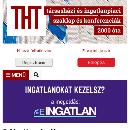
Hírlevél feliratkozás
Elfelejtett jelszó
Belépés
Regisztráció
MENÜ