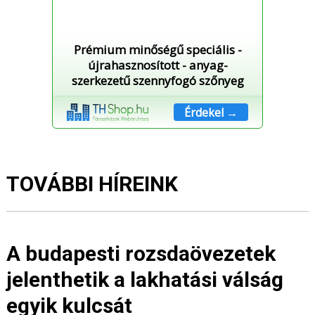
Prémium minőségű speciális -
újrahasznosított - anyag-
szerkezetű szennyfogó szőnyeg
Érdekel →
TOVÁBBI HÍREINK
A budapesti rozsdaövezetek
jelenthetik a lakhatási válság
egyik kulcsát