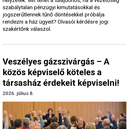
helyzetek. Mit tehet a tulajdonos, ha a vezetőség
szabálytalan pénzügyi kimutatásokkal és
jogszerűtlennek tűnő döntésekkel próbálja
rendezni a ház ügyeit? Olvasói kérdésre jogi
szakértőnk válaszol.
Veszélyes gázszivárgás – A
közös képviselő köteles a
társasház érdekeit képviselni!
2026. július 8.