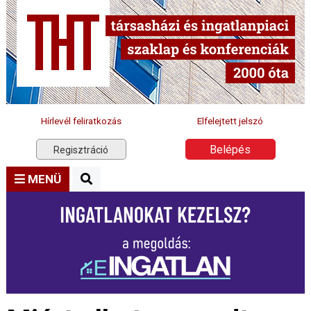
Hírlevél feliratkozás
Elfelejtett jelszó
Belépés
Regisztráció
MENÜ