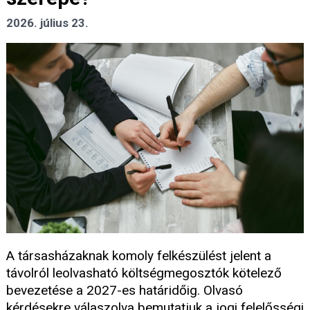
2026. július 23.
A társasházaknak komoly felkészülést jelent a
távolról leolvasható költségmegosztók kötelező
bevezetése a 2027-es határidőig. Olvasó
kérdésekre válaszolva bemutatjuk a jogi felelősségi