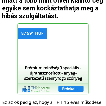
miatt a több mint ötven kiállító cég
egyike sem kockáztathatja meg a
hibás szolgáltatást.
87 991 HUF
Prémium minőségű speciális -
újrahasznosított - anyag-
szerkezetű szennyfogó szőnyeg
Érdekel →
Ez az ok pedig az, hogy a THT 15 éves működése