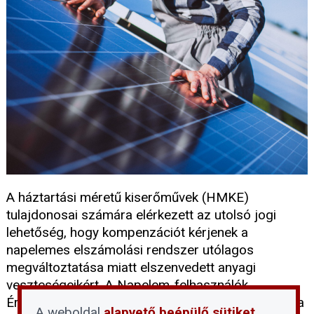
A háztartási méretű kiserőművek (HMKE)
tulajdonosai számára elérkezett az utolsó jogi
lehetőség, hogy kompenzációt kérjenek a
napelemes elszámolási rendszer utólagos
megváltoztatása miatt elszenvedett anyagi
veszteségeikért. A Napelem-felhasználók
Érdekvédelmi Platformja (NÉP) Egyesület felhívása
A weboldal
alapvető beépülő sütiket