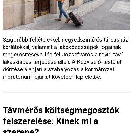
Szigorúbb feltételekkel, negyedszintű és társasházi
korlátokkal, valamint a lakóközösségek jogainak
megerősítésével lép fel Józsefváros a rövid távú
lakáskiadás terjedése ellen. A Képviselő-testület
döntése alapján a szabályozás a kormányzati
moratórium lejártát követően lép életbe.
Távmérős költségmegosztók
felszerelése: Kinek mi a
szerepe?