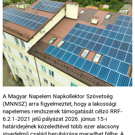
A Magyar Napelem Napkollektor Szövetség
(MNNSZ) arra figyelmeztet, hogy a lakossági
napelemes rendszerek támogatását célzó RRF-
6.2.1-2021 jelű pályázat 2026. június 15-i
határidejének közeledtével több ezer alacsony
jövedelmű család beruházása maradhat félbe. A