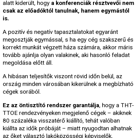
alatt kiderült, hogy
a konferenciák résztvevői nem
csak az előadóktól tanulnak, hanem egymástól
is.
A pozitív és negatív tapasztalatokat egyaránt
megosztják egymással, s ha egy cég szakszerű és
korrekt munkát végzett háza számára, akkor máris
tovább ajánlja olyan valakinek, aki hasonló feladat
megoldása előtt áll.
A hibásan teljesítők viszont rövid időn belül, az
ország minden városában kikerülnek a megbízható
cégek sorából.
Ez az öntisztító rendszer garantálja
, hogy a THT-
TTOE rendezvényeken megjelenő cégek – akiknek
80 százaléka visszatérő kiállító, tehát valóban
kiállta az idők próbáját – miatt nyugodtan alhatnak
az őket választó lakóközösségi képviselők.