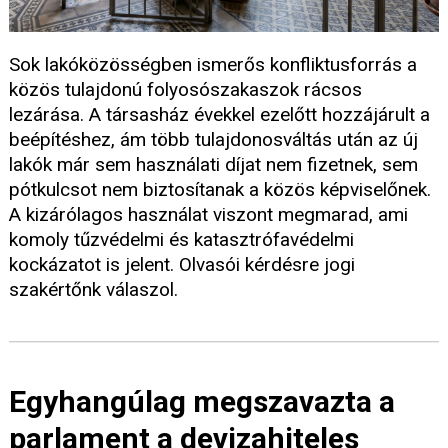
Sok lakóközösségben ismerős konfliktusforrás a
közös tulajdonú folyosószakaszok rácsos
lezárása. A társasház évekkel ezelőtt hozzájárult a
beépítéshez, ám több tulajdonosváltás után az új
lakók már sem használati díjat nem fizetnek, sem
pótkulcsot nem biztosítanak a közös képviselőnek.
A kizárólagos használat viszont megmarad, ami
komoly tűzvédelmi és katasztrófavédelmi
kockázatot is jelent. Olvasói kérdésre jogi
szakértőnk válaszol.
Egyhangúlag megszavazta a
parlament a devizahiteles