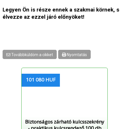
Legyen Ön is része ennek a szakmai körnek, s
élvezze az ezzel járó előnyöket!
Továbbküldöm a cikket
Nyomtatás
101 080 HUF
Biztonságos zárható kulcsszekrény
- praktikus kulcsrendező 100 db