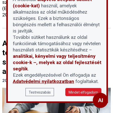
szerint az Emberi Jogok Európai Bíróságához
(cookie-kat)
használ, amelyek
(EJEB) benyújtandó egyéni kártérítési kérelmeket
alkalmazása az oldal működéséhez
2026. június 11-ig kell postára adni.
szükséges. Ezek a biztonságos
böngészés mellett a felhasználói élményt
is javítják.
További sütiket használunk az oldal
A devizahiteles eljárások
funkcióinak támogatásához vagy névtelen
használati statisztikák készítéséhez –
tervezett felfüggesztése:
analitikai, kényelmi vagy teljesítmény
segítség vagy újabb akadály az
cookie-k –, melyek az oldal fejlesztését
segítik
.
adósoknak?
Ezek engedélyezésével Ön elfogadja az
2026. június 1.
Adatvédelmi nyilatkozatban
foglaltakat.
Testreszabás
Mindet elfogadom