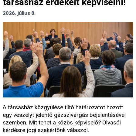
társasház érdekeit képviselni!
2026. július 8.
A társasház közgyűlése tiltó határozatot hozott
egy veszélyt jelentő gázszivárgás bejelentésével
szemben. Mit tehet a közös képviselő? Olvasói
kérdésre jogi szakértőnk válaszol.