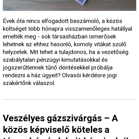
Évek óta nincs elfogadott beszámoló, a közös
költséget több hónapra visszamenőleges hatállyal
emelték meg - sok társasházban ismerősek
lehetnek az ehhez hasonló, komoly vitákat szülő
helyzetek. Mit tehet a tulajdonos, ha a vezetőség
szabálytalan pénzügyi kimutatásokkal és
jogszerűtlennek tűnő döntésekkel próbálja
rendezni a ház ügyeit? Olvasói kérdésre jogi
szakértőnk válaszol.
Veszélyes gázszivárgás – A
közös képviselő köteles a