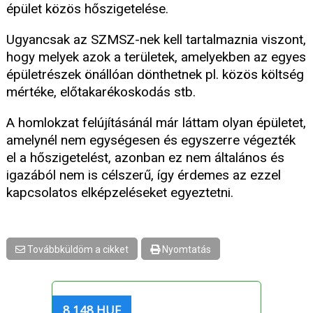
épület közös hőszigetelése.
Ugyancsak az SZMSZ-nek kell tartalmaznia viszont,
hogy melyek azok a területek, amelyekben az egyes
épületrészek önállóan dönthetnek pl. közös költség
mértéke, előtakarékoskodás stb.
A homlokzat felújításánál már láttam olyan épületet,
amelynél nem egységesen és egyszerre végezték
el a hőszigetelést, azonban ez nem általános és
igazából nem is célszerű, így érdemes az ezzel
kapcsolatos elképzeléseket egyeztetni.
Továbbküldöm a cikket
Nyomtatás
8 148 HUF