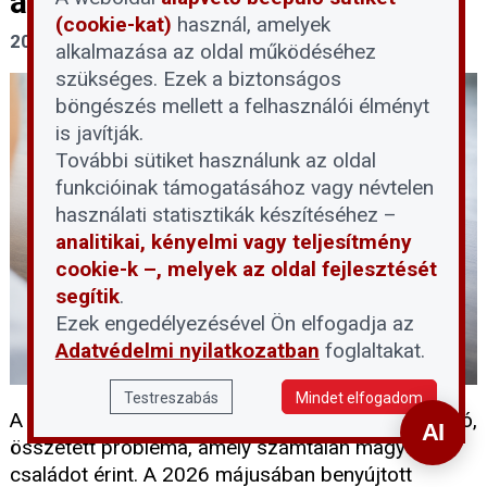
adósoknak?
(cookie-kat)
használ, amelyek
2026. június 1.
alkalmazása az oldal működéséhez
szükséges. Ezek a biztonságos
böngészés mellett a felhasználói élményt
is javítják.
További sütiket használunk az oldal
funkcióinak támogatásához vagy névtelen
használati statisztikák készítéséhez –
analitikai, kényelmi vagy teljesítmény
cookie-k –, melyek az oldal fejlesztését
segítik
.
Ezek engedélyezésével Ön elfogadja az
Adatvédelmi nyilatkozatban
foglaltakat.
Testreszabás
Mindet elfogadom
A devizahitelek rendezése hosszú évek óta húzódó,
összetett probléma, amely számtalan magyar
családot érint. A 2026 májusában benyújtott