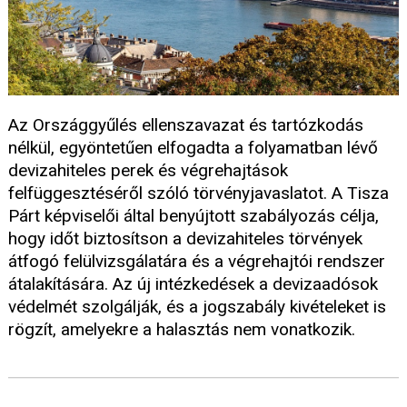
Az Országgyűlés ellenszavazat és tartózkodás
nélkül, egyöntetűen elfogadta a folyamatban lévő
devizahiteles perek és végrehajtások
felfüggesztéséről szóló törvényjavaslatot. A Tisza
Párt képviselői által benyújtott szabályozás célja,
hogy időt biztosítson a devizahiteles törvények
átfogó felülvizsgálatára és a végrehajtói rendszer
átalakítására. Az új intézkedések a devizaadósok
védelmét szolgálják, és a jogszabály kivételeket is
rögzít, amelyekre a halasztás nem vonatkozik.