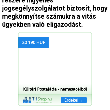
részére ingyenes
jogsegélyszolgálatot biztosít, hogy
megkönnyítse számukra a vitás
ügyekben való eligazodást.
20 190 HUF
Kültéri Postaláda - nemesacélból
Érdekel →