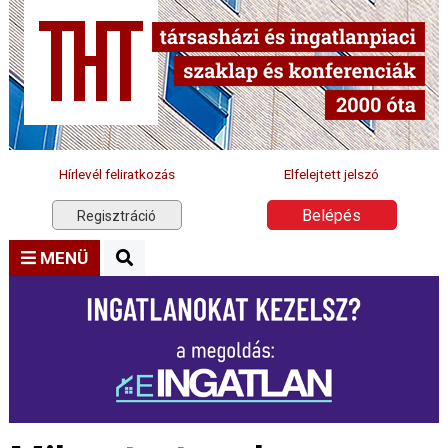
Hírlevél feliratkozás
Elfelejtett jelszó
Belépés
Regisztráció
MENÜ