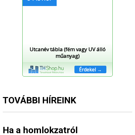
Utcanév tábla (fém vagy UV álló
műanyag)
Érdekel →
TOVÁBBI HÍREINK
Ha a homlokzatról