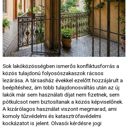
Sok lakóközösségben ismerős konfliktusforrás a
közös tulajdonú folyosószakaszok rácsos
lezárása. A társasház évekkel ezelőtt hozzájárult a
beépítéshez, ám több tulajdonosváltás után az új
lakók már sem használati díjat nem fizetnek, sem
pótkulcsot nem biztosítanak a közös képviselőnek.
A kizárólagos használat viszont megmarad, ami
komoly tűzvédelmi és katasztrófavédelmi
kockázatot is jelent. Olvasói kérdésre jogi