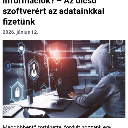
információk? – Az olcsó
szoftverért az adatainkkal
fizetünk
2026. június 12.
Megdöbbentő történettel fordult hozzánk egy