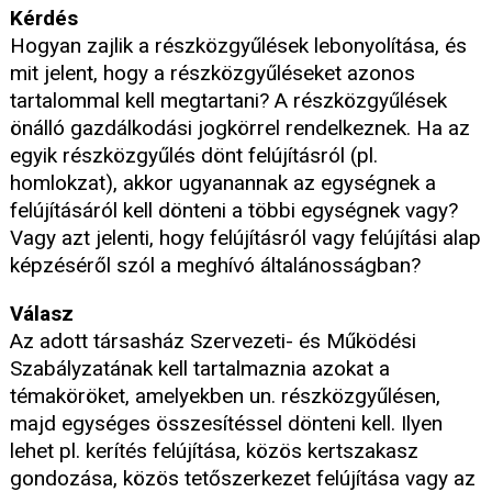
Kérdés
Hogyan zajlik a részközgyűlések lebonyolítása, és
mit jelent, hogy a részközgyűléseket azonos
tartalommal kell megtartani? A részközgyűlések
önálló gazdálkodási jogkörrel rendelkeznek. Ha az
egyik részközgyűlés dönt felújításról (pl.
homlokzat), akkor ugyanannak az egységnek a
felújításáról kell dönteni a többi egységnek vagy?
Vagy azt jelenti, hogy felújításról vagy felújítási alap
képzéséről szól a meghívó általánosságban?
Válasz
Az adott társasház Szervezeti- és Működési
Szabályzatának kell tartalmaznia azokat a
témaköröket, amelyekben un. részközgyűlésen,
majd egységes összesítéssel dönteni kell. Ilyen
lehet pl. kerítés felújítása, közös kertszakasz
gondozása, közös tetőszerkezet felújítása vagy az