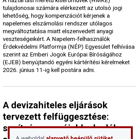
A háztartási méretű kiserőművek (HMKE)
tulajdonosai számára elérkezett az utolsó jogi
lehetőség, hogy kompenzációt kérjenek a
napelemes elszámolási rendszer utólagos
megváltoztatása miatt elszenvedett anyagi
veszteségeikért. A Napelem-felhasználók
Érdekvédelmi Platformja (NÉP) Egyesület felhívása
szerint az Emberi Jogok Európai Bíróságához
(EJEB) benyújtandó egyéni kártérítési kérelmeket
2026. június 11-ig kell postára adni.
A devizahiteles eljárások
tervezett felfüggesztése:
segítség vagy újabb akadály az
A weboldal
alapvető beépülő sütiket