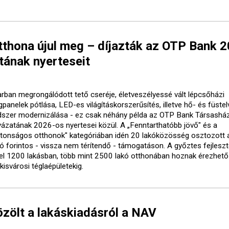
tthona újul meg – díjazták az OTP Bank 
tának nyerteseit
arban megrongálódott tető cseréje, életveszélyessé vált lépcsőházi
gpanelek pótlása, LED-es világításkorszerűsítés, illetve hő- és füste
dszer modernizálása - ez csak néhány példa az OTP Bank Társasház
yázatának 2026-os nyertesei közül. A „Fenntarthatóbb jövő" és a
ztonságos otthonok" kategóriában idén 20 lakóközösség osztozott 
lió forintos - vissza nem térítendő - támogatáson. A győztes fejlesz
el 1200 lakásban, több mint 2500 lakó otthonában hoznak érezhető
kisvárosi téglaépületekig.
özölt a lakáskiadásról a NAV