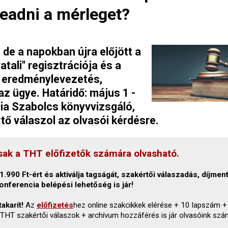
leadni a mérleget?
 de a napokban újra előjött a
atali" regisztrációja és a
t eredménylevezetés,
 ügye. Határidő: május 1 -
ia Szabolcs könyvvizsgáló,
ő válaszol az olvasói kérdésre.
sak a THT előfizetők számára olvasható.
.990 Ft-ért és aktiválja tagságát, szakértői válaszadás, díjmen
onferencia belépési lehetőség is jár!
akarít!
Az
előfizetés
hez online szakcikkek elérése + 10 lapszám +
 THT szakértői válaszok + archívum hozzáférés is jár olvasóink szá