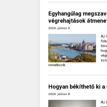
Egyhangúlag megszavaz
végrehajtások átmenet
2026. június 9.
Az 
fol
törv
hogy
vég
szol
vonatkozik.
Hogyan békíthető ki a
2026. június 8.
Az 
rezs