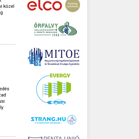
i közel
ág
kedés
zad
usi
ly