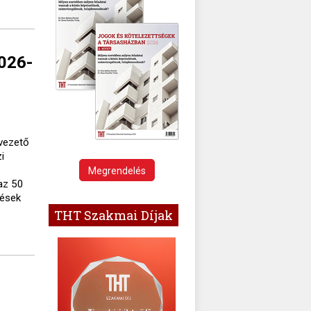
2026-
lvezető
i
Megrendelés
az 50
tések
THT Szakmai Díjak