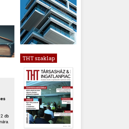
THT szaklap
tes
 2 db
mára.