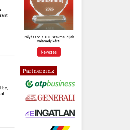
a
aránt
Pályázzon a THT Szakmai díjak
valamelyikére!
Nevezés
Partnereink
 be,
mat