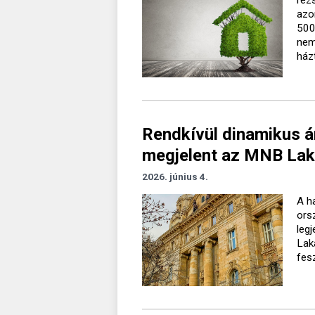
azo
500
nemc
ház
Rendkívül dinamikus ár
megjelent az MNB Laká
2026. június 4.
A h
ors
leg
Lak
fesz