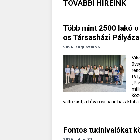
TOVÁBBI HÍREINK
Több mint 2500 lakó o
os Társasházi Pályáza
2026. augusztus 5.
Vih
üve
ren
Pál
„Bi
mil
köz
változást, a fővárosi panelházaktól a 
Fontos tudnivalókat k
2026. július 31.