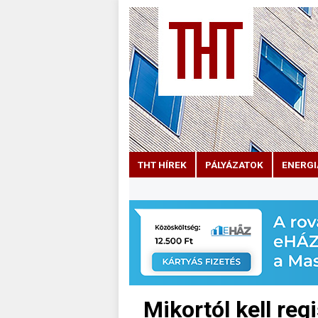
THT HÍREK
PÁLYÁZATOK
ENERGI
Mikortól kell reg