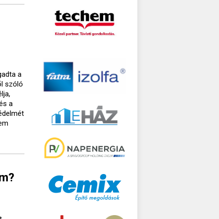
s
gadta a
l szóló
lja,
 és a
védelmét
nem
em?
t