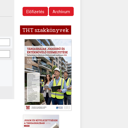
Előfizetés
Archívum
THT szakkönyvek