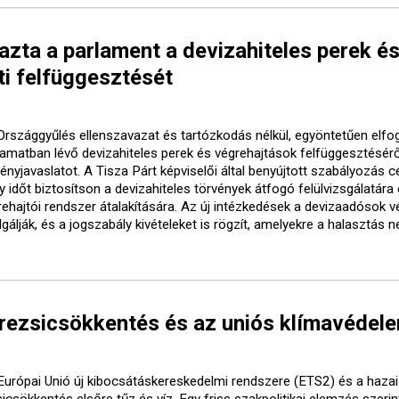
ta a parlament a devizahiteles perek é
i felfüggesztését
Országgyűlés ellenszavazat és tartózkodás nélkül, egyöntetűen elfo
yamatban lévő devizahiteles perek és végrehajtások felfüggesztésérő
ényjavaslatot. A Tisza Párt képviselői által benyújtott szabályozás cé
 időt biztosítson a devizahiteles törvények átfogó felülvizsgálatára
rehajtói rendszer átalakítására. Az új intézkedések a devizaadósok 
gálják, és a jogszabály kivételeket is rögzít, amelyekre a halasztás 
 rezsicsökkentés és az uniós klímavédel
Európai Unió új kibocsátáskereskedelmi rendszere (ETS2) és a hazai
icsökkentés elsőre tűz és víz. Egy friss szakpolitikai elemzés szerin