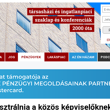
El
A
JOG
PÉNZÜGYEK
LAKÁSPIAC
AZ ÉN HÁZAM
PODC
isztrálnia a közös képviselőkne