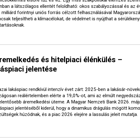
nban a látszólagos ellentét feloldható: okos szabályozással és az év
 milliárd forintnyi uniós forrás célzott felhasználásával Magyarorsz
sak teljesítheti a klímacélokat, de védelmet is nyújthat a sérülékeny
tartásoknak.
emelkedés és hitelpiaci élénkülés –
spiaci jelentése
azai lakáspiac rendkívül intenzív évet zárt: 2025-ben a lakásár-növe
zágosan reálértelemben elérte a 19,0%-ot, ami az elmúlt negyedszá
jelentősebb áremelkedési üteme. A Magyar Nemzeti Bank 2026. máj
áspiaci jelentéséből kiderül, hogy a dinamikus drágulás mögött komo
ültségek húzódnak, és a piac 2026 elejére a lassulás jeleit mutatja.