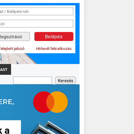
Regisztráció
felejtett jelszó
Hírlevél feliratkozás
AST
k a