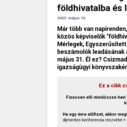
földhivatalba és 
2023. május 10.
Már több van napirenden,
közös képviselők "földhiv
Mérlegek, Egyszerűsítet
beszámolók leadásának az
május 31. Él ez? Csizmad
igazságügyi könyvszakért
Ez a cikk c
Fizessen elő mindössze havi 1
k
Ha egy évre előfizet, akkor megt
díjmentes konferencia részvétel +