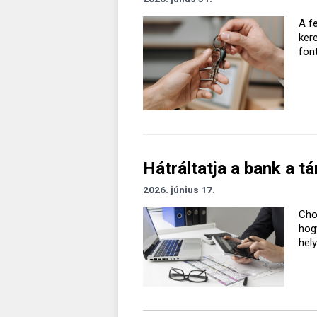
A f
kere
fon
Hátráltatja a bank a 
2026. június 17.
Cho
hog
hel