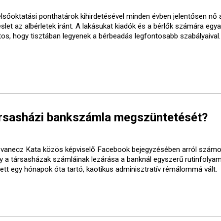
elsőoktatási ponthatárok kihirdetésével minden évben jelentősen nő 
slet az albérletek iránt. A lakásukat kiadók és a bérlők számára egy
tos, hogy tisztában legyenek a bérbeadás legfontosabb szabályaival.
társasházi bankszámla megszüntetését?
vanecz Kata közös képviselő Facebook bejegyzésében arról számol
y a társasházak számláinak lezárása a banknál egyszerű rutinfolya
yett egy hónapok óta tartó, kaotikus adminisztratív rémálommá vált.