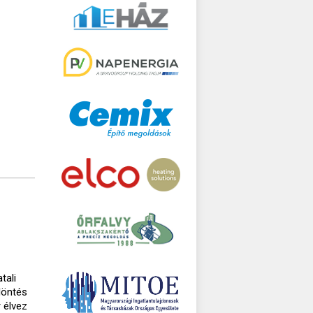
tali
döntés
 élvez