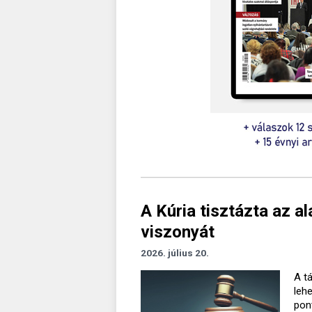
A Kúria tisztázta az a
viszonyát
2026. július 20.
A t
leh
pon