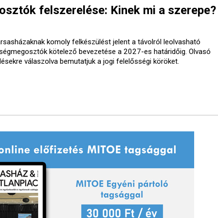
ztók felszerelése: Kinek mi a szerepe?
ársasházaknak komoly felkészülést jelent a távolról leolvasható
tségmegosztók kötelező bevezetése a 2027-es határidőig. Olvasó
désekre válaszolva bemutatjuk a jogi felelősségi köröket.