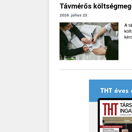
Távmérős költségmegos
2026. július 23.
A t
köl
kér