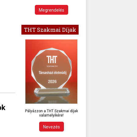
Megrendelés
THT Szakmai Díjak
ok
Pályázzon a THT Szakmai díjak
valamelyikére!
Nevezés