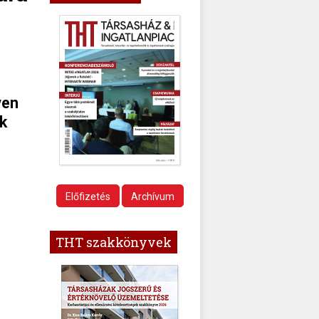
ven
k
Előfizetés
Archívum
THT szakkönyvek