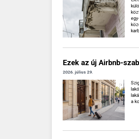
kül
köz
egy
köz
kar
Ezek az új Airbnb-sza
2026. július 29.
Szig
lak
lak
a k