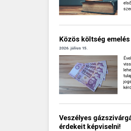
els
sze
Közös költség emelés 
2026. július 15.
Éve
vis
leh
tul
jog
kér
Veszélyes gázszivárgá
érdekeit képviselni!