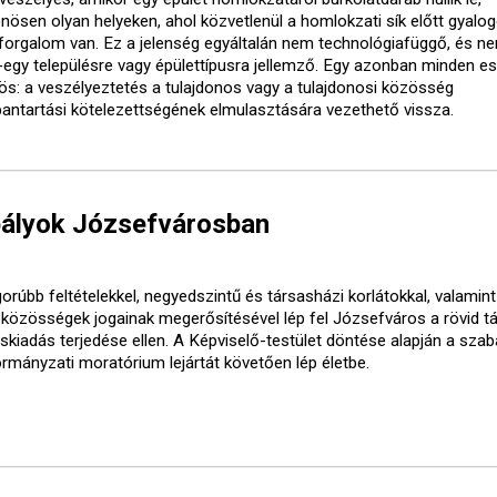
önösen olyan helyeken, ahol közvetlenül a homlokzati sík előtt gyalo
forgalom van. Ez a jelenség egyáltalán nem technológiafüggő, és ne
-egy településre vagy épülettípusra jellemző. Egy azonban minden e
ös: a veszélyeztetés a tulajdonos vagy a tulajdonosi közösség
bantartási kötelezettségének elmulasztására vezethető vissza.
bályok Józsefvárosban
orúbb feltételekkel, negyedszintű és társasházi korlátokkal, valamint
óközösségek jogainak megerősítésével lép fel Józsefváros a rövid t
áskiadás terjedése ellen. A Képviselő-testület döntése alapján a sza
ormányzati moratórium lejártát követően lép életbe.