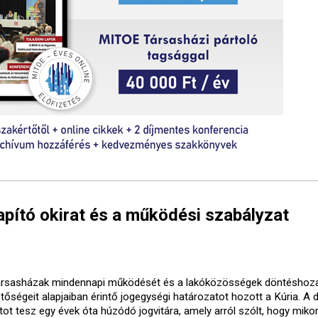
lapító okirat és a működési szabályzat
ársasházak mindennapi működését és a lakóközösségek döntéshoza
etőségeit alapjaiban érintő jogegységi határozatot hozott a Kúria. A 
tot tesz egy évek óta húzódó jogvitára, amely arról szólt, hogy mikor