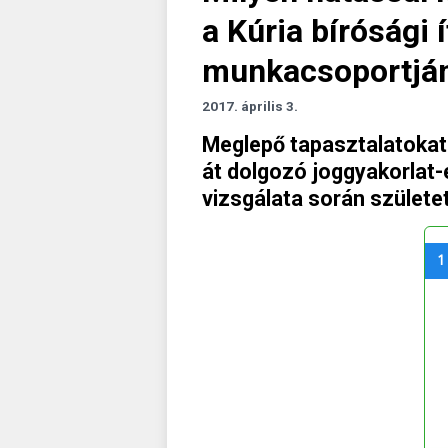
a Kúria bírósági 
munkacsoportján
2017. április 3.
Meglepő tapasztalatokat 
át dolgozó joggyakorlat
vizsgálata során születet
1