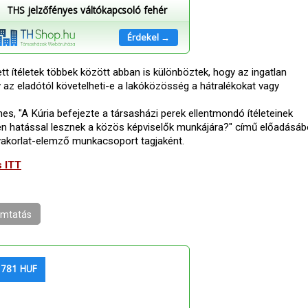
THS jelzőfényes váltókapcsoló fehér
Érdekel →
t ítéletek többek között abban is különböztek, hogy az ingatlan
y az eladótól követelheti-e a lakóközösség a hátralékokat vagy
es, "A Kúria befejezte a társasházi perek ellentmondó ítéleteinek
yen hatással lesznek a közös képviselők munkájára?" című előadásábó
gyakorlat-elemző munkacsoport tagjaként.
s ITT
mtatás
 781 HUF