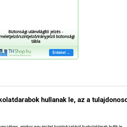
Biztonsági utánvilágító jelzés -
meletjelző/szintjelző/irányjelző biztonsági
tábla
Érdekel →
olatdarabok hullanak le, az a tulajdonos
veszélyes, amikor egy épület homlokzatáról burkolatdarab hullik le,