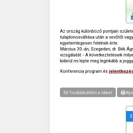
Az ország különböző pontjain születet
tulajdonosváltása után a vevőtől vag
egyetemlegesen felelnek érte.
Március 30-án, Szegeden, dr. Bék Ágn
vizsgálatát - A következtetéseik mil
kiderül mi lepte meg leginkább a jog
Konferencia program és
jelentkezé
Továbbküldöm a cikket
Nyo
2