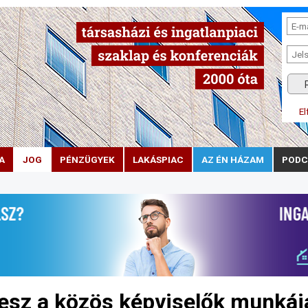
El
A
JOG
PÉNZÜGYEK
LAKÁSPIAC
AZ ÉN HÁZAM
PODC
lesz a közös képviselők munkáj