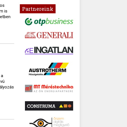
gos
Partnereink
m is
setben
 a
ávú
bályozás