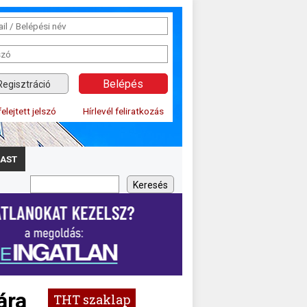
Regisztráció
felejtett jelszó
Hírlevél feliratkozás
AST
ára
THT szaklap