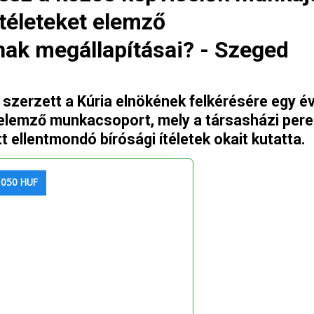
ítéleteket elemző
ak megállapításai? - Szeged
szerzett a Kúria elnökének felkérésére egy é
-elemző munkacsoport, mely a társasházi pere
t ellentmondó bírósági ítéletek okait kutatta.
 050 HUF