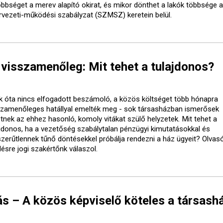
őbbséget a merev alapító okirat, és mikor dönthet a lakók többsége a
rvezeti-működési szabályzat (SZMSZ) keretein belül.
visszamenőleg: Mit tehet a tulajdonos?
k óta nincs elfogadott beszámoló, a közös költséget több hónapra
szamenőleges hatállyal emelték meg - sok társasházban ismerősek
etnek az ehhez hasonló, komoly vitákat szülő helyzetek. Mit tehet a
ajdonos, ha a vezetőség szabálytalan pénzügyi kimutatásokkal és
szerűtlennek tűnő döntésekkel próbálja rendezni a ház ügyeit? Olvasó
désre jogi szakértőnk válaszol.
s – A közös képviselő köteles a társash