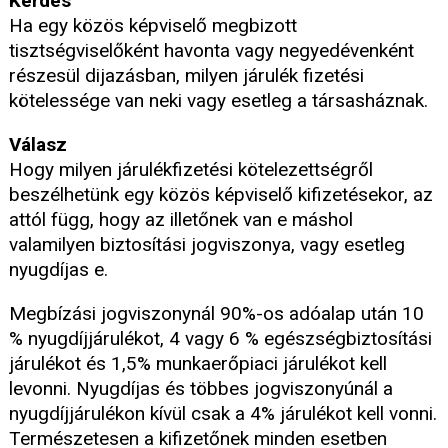
Kérdés
Ha egy közös képviselő megbizott
tisztségviselőként havonta vagy negyedévenként
részesül dijazásban, milyen járulék fizetési
kötelessége van neki vagy esetleg a társasháznak.
Válasz
Hogy milyen járulékfizetési kötelezettségről
beszélhetünk egy közös képviselő kifizetésekor, az
attól függ, hogy az illetőnek van e máshol
valamilyen biztosítási jogviszonya, vagy esetleg
nyugdíjas e.
Megbízási jogviszonynál 90%-os adóalap után 10
% nyugdíjjárulékot, 4 vagy 6 % egészségbiztosítási
járulékot és 1,5% munkaerőpiaci járulékot kell
levonni. Nyugdíjas és többes jogviszonyúnál a
nyugdíjjárulékon kívül csak a 4% járulékot kell vonni.
Természetesen a kifizetőnek minden esetben