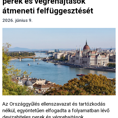
perek és végrehajtások
átmeneti felfüggesztését
2026. június 9.
Az Országgyűlés ellenszavazat és tartózkodás
nélkül, egyöntetűen elfogadta a folyamatban lévő
devizahiteles perek és végrehajtások