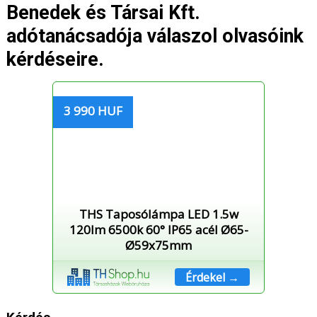
Benedek és Társai Kft.
adótanácsadója válaszol olvasóink
kérdéseire.
3 990 HUF
THS Taposólámpa LED 1.5w
120lm 6500k 60° IP65 acél Ø65-
Ø59x75mm
Érdekel →