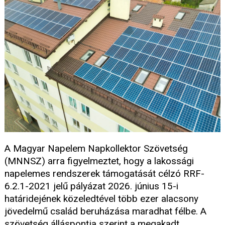
A Magyar Napelem Napkollektor Szövetség
(MNNSZ) arra figyelmeztet, hogy a lakossági
napelemes rendszerek támogatását célzó RRF-
6.2.1-2021 jelű pályázat 2026. június 15-i
határidejének közeledtével több ezer alacsony
jövedelmű család beruházása maradhat félbe. A
szövetség álláspontja szerint a megakadt