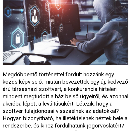
Megdöbbentő történettel fordult hozzánk egy
közös képviselő: miután bevezettek egy új, kedvező
árú társasházi szoftvert, a konkurencia hirtelen
mindent megtudott a ház belső ügyeiről, és azonnal
akcióba lépett a leváltásukért. Létezik, hogy a
szoftver tulajdonosai visszaélnek az adatokkal?
Hogyan bizonyítható, ha illetéktelenek néztek bele a
rendszerbe, és kihez fordulhatunk jogorvoslatért?