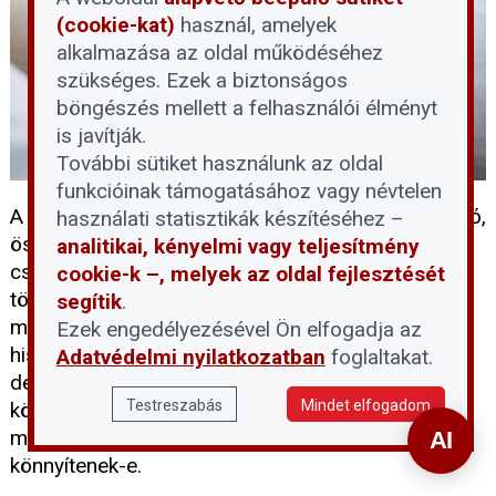
(cookie-kat)
használ, amelyek
alkalmazása az oldal működéséhez
szükséges. Ezek a biztonságos
böngészés mellett a felhasználói élményt
is javítják.
További sütiket használunk az oldal
funkcióinak támogatásához vagy névtelen
A devizahitelek rendezése hosszú évek óta húzódó,
használati statisztikák készítéséhez –
összetett probléma, amely számtalan magyar
analitikai, kényelmi vagy teljesítmény
családot érint. A 2026 májusában benyújtott
cookie-k –, melyek az oldal fejlesztését
törvényjavaslat első látásra megnyugtató
segítik
.
megoldást kínálhat a bajba jutott adósoknak,
Ezek engedélyezésével Ön elfogadja az
hiszen hivatalból és soron kívül függesztené fel a
Adatvédelmi nyilatkozatban
foglaltakat.
devizahiteles pereket. Érdemes azonban
Testreszabás
Mindet elfogadom
közelebbről is megvizsgálni, hogy a felkínált
megoldások valóban minden érintett helyzetén
könnyítenek-e.