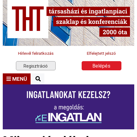
Hírlevél feliratkozás
Elfelejtett jelszó
Belépés
Regisztráció
MENÜ