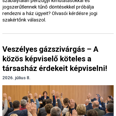
szabálytalan pénzügyi kimutatásokkal és
jogszerűtlennek tűnő döntésekkel próbálja
rendezni a ház ügyeit? Olvasói kérdésre jogi
szakértőnk válaszol.
Veszélyes gázszivárgás – A
közös képviselő köteles a
társasház érdekeit képviselni!
2026. július 8.