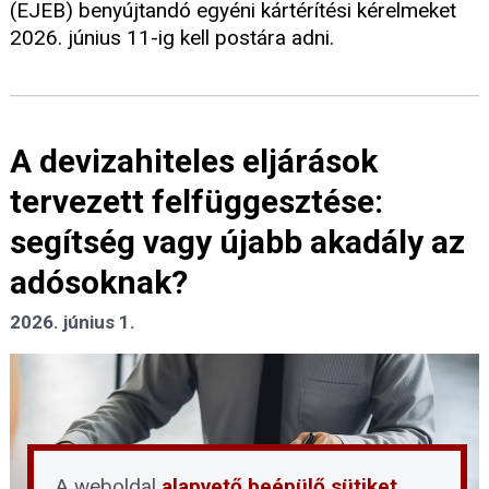
(EJEB) benyújtandó egyéni kártérítési kérelmeket
2026. június 11-ig kell postára adni.
A devizahiteles eljárások
tervezett felfüggesztése:
segítség vagy újabb akadály az
adósoknak?
2026. június 1.
A weboldal
alapvető beépülő sütiket