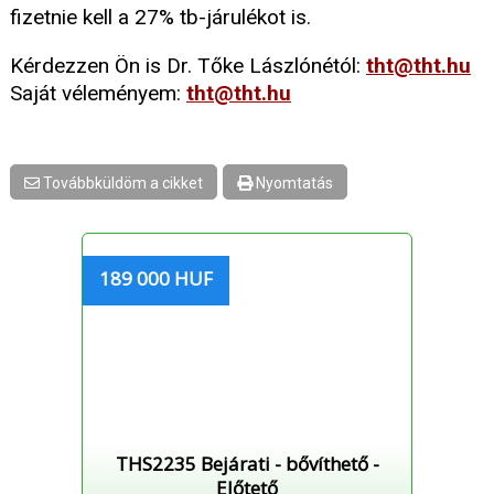
fizetnie kell a 27% tb-járulékot is.
Kérdezzen Ön is Dr. Tőke Lászlónétól:
tht@tht.hu
Saját véleményem:
tht@tht.hu
Továbbküldöm a cikket
Nyomtatás
189 000 HUF
THS2235 Bejárati - bővíthető -
Előtető