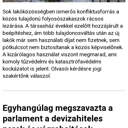
Sok lakóközösségben ismerős konfliktusforrás a
közös tulajdonú folyosószakaszok rácsos
lezárása. A társasház évekkel ezelőtt hozzájárult a
beépítéshez, ám több tulajdonosváltás után az új
lakók már sem használati díjat nem fizetnek, sem
pótkulcsot nem biztosítanak a közös képviselőnek.
A kizárólagos használat viszont megmarad, ami
komoly tűzvédelmi és katasztrófavédelmi
kockázatot is jelent. Olvasói kérdésre jogi
szakértőnk válaszol.
Egyhangúlag megszavazta a
parlament a devizahiteles