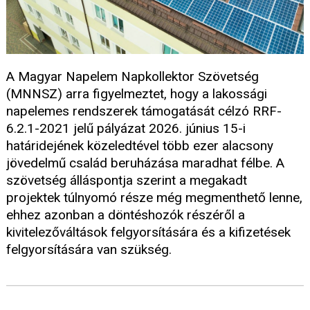
A Magyar Napelem Napkollektor Szövetség
(MNNSZ) arra figyelmeztet, hogy a lakossági
napelemes rendszerek támogatását célzó RRF-
6.2.1-2021 jelű pályázat 2026. június 15-i
határidejének közeledtével több ezer alacsony
jövedelmű család beruházása maradhat félbe. A
szövetség álláspontja szerint a megakadt
projektek túlnyomó része még megmenthető lenne,
ehhez azonban a döntéshozók részéről a
kivitelezőváltások felgyorsítására és a kifizetések
felgyorsítására van szükség.