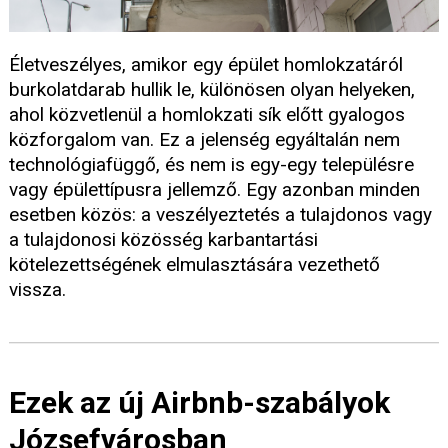
Életveszélyes, amikor egy épület homlokzatáról
burkolatdarab hullik le, különösen olyan helyeken,
ahol közvetlenül a homlokzati sík előtt gyalogos
közforgalom van. Ez a jelenség egyáltalán nem
technológiafüggő, és nem is egy-egy településre
vagy épülettípusra jellemző. Egy azonban minden
esetben közös: a veszélyeztetés a tulajdonos vagy
a tulajdonosi közösség karbantartási
kötelezettségének elmulasztására vezethető
vissza.
Ezek az új Airbnb-szabályok
Józsefvárosban