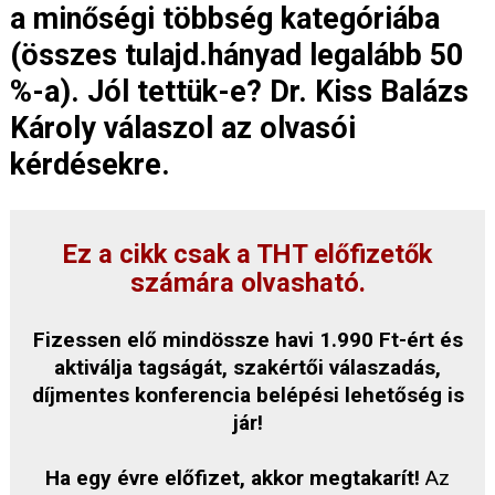
a minőségi többség kategóriába
(összes tulajd.hányad legalább 50
%-a). Jól tettük-e? Dr. Kiss Balázs
Károly válaszol az olvasói
kérdésekre.
Ez a cikk csak a THT előfizetők
számára olvasható.
Fizessen elő mindössze havi 1.990 Ft-ért és
aktiválja tagságát, szakértői válaszadás,
díjmentes konferencia belépési lehetőség is
jár!
Ha egy évre előfizet, akkor megtakarít!
Az