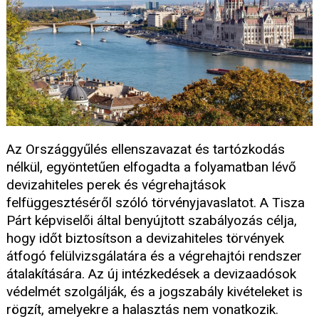
Az Országgyűlés ellenszavazat és tartózkodás
nélkül, egyöntetűen elfogadta a folyamatban lévő
devizahiteles perek és végrehajtások
felfüggesztéséről szóló törvényjavaslatot. A Tisza
Párt képviselői által benyújtott szabályozás célja,
hogy időt biztosítson a devizahiteles törvények
átfogó felülvizsgálatára és a végrehajtói rendszer
átalakítására. Az új intézkedések a devizaadósok
védelmét szolgálják, és a jogszabály kivételeket is
rögzít, amelyekre a halasztás nem vonatkozik.