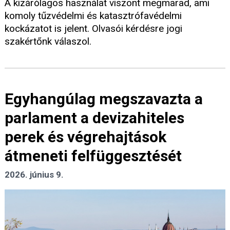
A kizárólagos használat viszont megmarad, ami
komoly tűzvédelmi és katasztrófavédelmi
kockázatot is jelent. Olvasói kérdésre jogi
szakértőnk válaszol.
Egyhangúlag megszavazta a
parlament a devizahiteles
perek és végrehajtások
átmeneti felfüggesztését
2026. június 9.