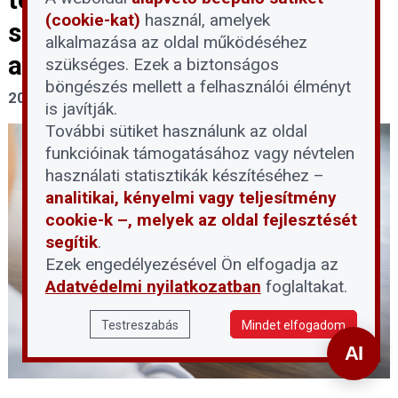
(cookie-kat)
használ, amelyek
segítség vagy újabb akadály az
alkalmazása az oldal működéséhez
adósoknak?
szükséges. Ezek a biztonságos
böngészés mellett a felhasználói élményt
2026. június 1.
is javítják.
További sütiket használunk az oldal
funkcióinak támogatásához vagy névtelen
használati statisztikák készítéséhez –
analitikai, kényelmi vagy teljesítmény
cookie-k –, melyek az oldal fejlesztését
segítik
.
Ezek engedélyezésével Ön elfogadja az
Adatvédelmi nyilatkozatban
foglaltakat.
Testreszabás
Mindet elfogadom