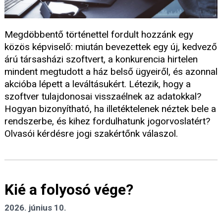
Megdöbbentő történettel fordult hozzánk egy
közös képviselő: miután bevezettek egy új, kedvező
árú társasházi szoftvert, a konkurencia hirtelen
mindent megtudott a ház belső ügyeiről, és azonnal
akcióba lépett a leváltásukért. Létezik, hogy a
szoftver tulajdonosai visszaélnek az adatokkal?
Hogyan bizonyítható, ha illetéktelenek néztek bele a
rendszerbe, és kihez fordulhatunk jogorvoslatért?
Olvasói kérdésre jogi szakértőnk válaszol.
Kié a folyosó vége?
2026. június 10.