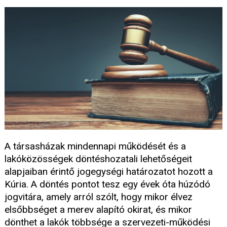
A társasházak mindennapi működését és a
lakóközösségek döntéshozatali lehetőségeit
alapjaiban érintő jogegységi határozatot hozott a
Kúria. A döntés pontot tesz egy évek óta húzódó
jogvitára, amely arról szólt, hogy mikor élvez
elsőbbséget a merev alapító okirat, és mikor
dönthet a lakók többsége a szervezeti-működési