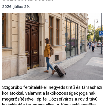
2026. július 29.
Szigorúbb feltételekkel, negyedszintű és társasházi
korlátokkal, valamint a lakóközösségek jogainak
megerősítésével lép fel Józsefváros a rövid távú
lakáskiadás terjedése ellen. A Képviselő-testület