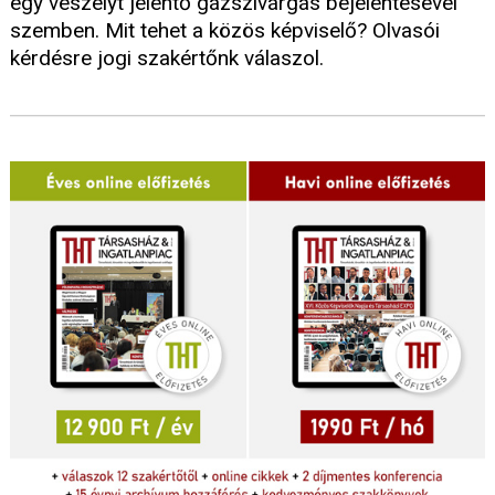
egy veszélyt jelentő gázszivárgás bejelentésével
szemben. Mit tehet a közös képviselő? Olvasói
kérdésre jogi szakértőnk válaszol.