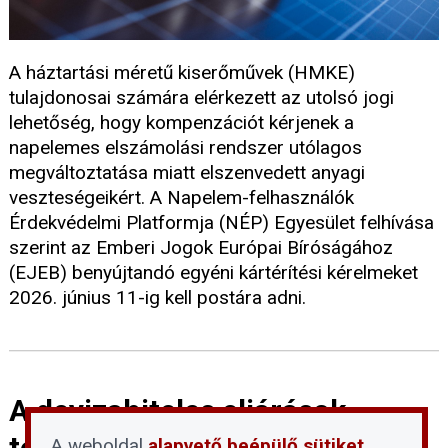
A háztartási méretű kiserőművek (HMKE)
tulajdonosai számára elérkezett az utolsó jogi
lehetőség, hogy kompenzációt kérjenek a
napelemes elszámolási rendszer utólagos
megváltoztatása miatt elszenvedett anyagi
veszteségeikért. A Napelem-felhasználók
Érdekvédelmi Platformja (NÉP) Egyesület felhívása
szerint az Emberi Jogok Európai Bíróságához
(EJEB) benyújtandó egyéni kártérítési kérelmeket
2026. június 11-ig kell postára adni.
A devizahiteles eljárások
tervezett felfüggesztése:
A weboldal
alapvető beépülő sütiket