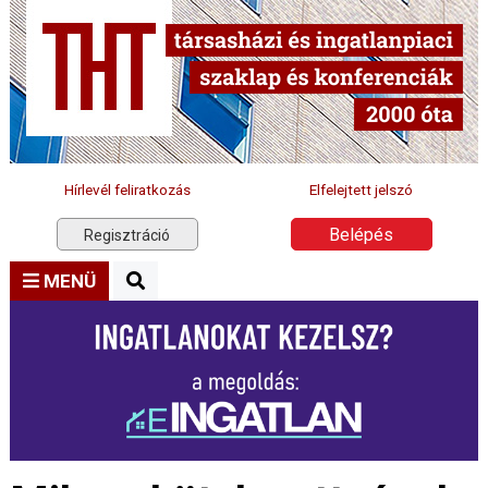
Hírlevél feliratkozás
Elfelejtett jelszó
Belépés
Regisztráció
MENÜ