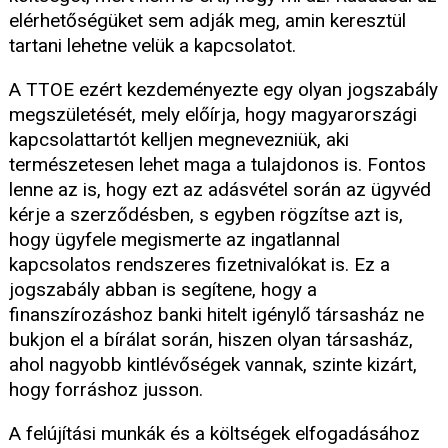
elérhetőségüket sem adják meg, amin keresztül
tartani lehetne velük a kapcsolatot.
A TTOE ezért kezdeményezte egy olyan jogszabály
megszületését, mely előírja, hogy magyarországi
kapcsolattartót kelljen megnevezniük, aki
természetesen lehet maga a tulajdonos is. Fontos
lenne az is, hogy ezt az adásvétel során az ügyvéd
kérje a szerződésben, s egyben rögzítse azt is,
hogy ügyfele megismerte az ingatlannal
kapcsolatos rendszeres fizetnivalókat is. Ez a
jogszabály abban is segítene, hogy a
finanszírozáshoz banki hitelt igénylő társasház ne
bukjon el a bírálat során, hiszen olyan társasház,
ahol nagyobb kintlévőségek vannak, szinte kizárt,
hogy forráshoz jusson.
A felújítási munkák és a költségek elfogadásához