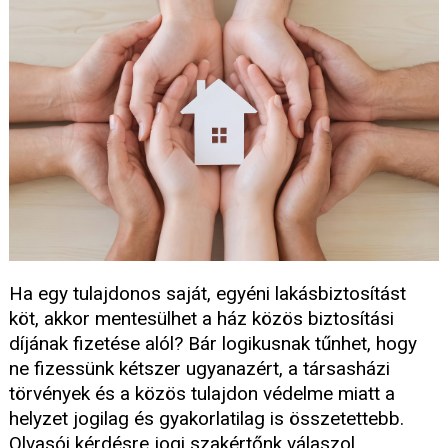
Ha egy tulajdonos saját, egyéni lakásbiztosítást
köt, akkor mentesülhet a ház közös biztosítási
díjának fizetése alól? Bár logikusnak tűnhet, hogy
ne fizessünk kétszer ugyanazért, a társasházi
törvények és a közös tulajdon védelme miatt a
helyzet jogilag és gyakorlatilag is összetettebb.
Olvasói kérdésre jogi szakértőnk válaszol.