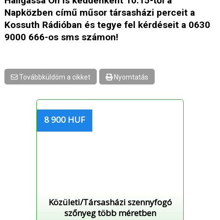
Hallgassa Ön is keddenként 10:15-től a
Napközben című műsor társasházi perceit a
Kossuth Rádióban és tegye fel kérdéseit a 0630
9000 666-os sms számon!
Továbbküldöm a cikket
Nyomtatás
8 900 HUF
Közületi/Társasházi szennyfogó
szőnyeg több méretben