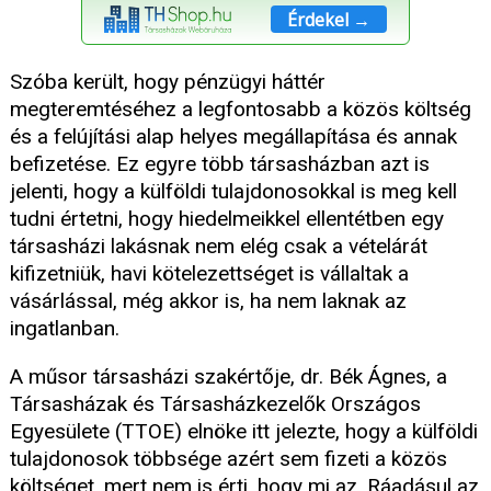
Érdekel →
Szóba került, hogy pénzügyi háttér
megteremtéséhez a legfontosabb a közös költség
és a felújítási alap helyes megállapítása és annak
befizetése. Ez egyre több társasházban azt is
jelenti, hogy a külföldi tulajdonosokkal is meg kell
tudni értetni, hogy hiedelmeikkel ellentétben egy
társasházi lakásnak nem elég csak a vételárát
kifizetniük, havi kötelezettséget is vállaltak a
vásárlással, még akkor is, ha nem laknak az
ingatlanban.
A műsor társasházi szakértője, dr. Bék Ágnes, a
Társasházak és Társasházkezelők Országos
Egyesülete (TTOE) elnöke itt jelezte, hogy a külföldi
tulajdonosok többsége azért sem fizeti a közös
költséget, mert nem is érti, hogy mi az. Ráadásul az