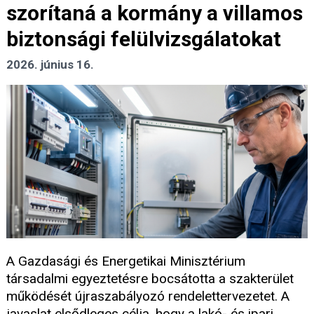
szorítaná a kormány a villamos
biztonsági felülvizsgálatokat
2026. június 16.
A Gazdasági és Energetikai Minisztérium
társadalmi egyeztetésre bocsátotta a szakterület
működését újraszabályozó rendelettervezetet. A
javaslat elsődleges célja, hogy a lakó- és ipari