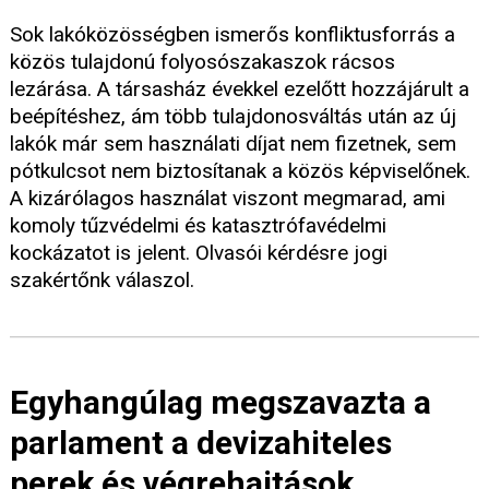
Sok lakóközösségben ismerős konfliktusforrás a
közös tulajdonú folyosószakaszok rácsos
lezárása. A társasház évekkel ezelőtt hozzájárult a
beépítéshez, ám több tulajdonosváltás után az új
lakók már sem használati díjat nem fizetnek, sem
pótkulcsot nem biztosítanak a közös képviselőnek.
A kizárólagos használat viszont megmarad, ami
komoly tűzvédelmi és katasztrófavédelmi
kockázatot is jelent. Olvasói kérdésre jogi
szakértőnk válaszol.
Egyhangúlag megszavazta a
parlament a devizahiteles
perek és végrehajtások