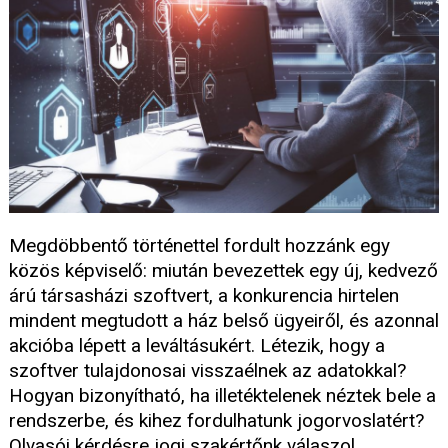
Megdöbbentő történettel fordult hozzánk egy
közös képviselő: miután bevezettek egy új, kedvező
árú társasházi szoftvert, a konkurencia hirtelen
mindent megtudott a ház belső ügyeiről, és azonnal
akcióba lépett a leváltásukért. Létezik, hogy a
szoftver tulajdonosai visszaélnek az adatokkal?
Hogyan bizonyítható, ha illetéktelenek néztek bele a
rendszerbe, és kihez fordulhatunk jogorvoslatért?
Olvasói kérdésre jogi szakértőnk válaszol.