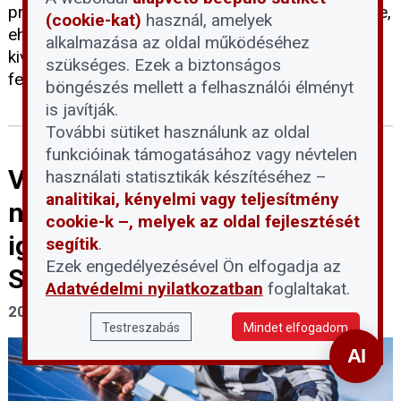
projektek túlnyomó része még megmenthető lenne,
(cookie-kat)
használ, amelyek
ehhez azonban a döntéshozók részéről a
alkalmazása az oldal működéséhez
kivitelezőváltások felgyorsítására és a kifizetések
szükséges. Ezek a biztonságos
felgyorsítására van szükség.
böngészés mellett a felhasználói élményt
is javítják.
További sütiket használunk az oldal
funkcióinak támogatásához vagy névtelen
Végső határidő a
használati statisztikák készítéséhez –
analitikai, kényelmi vagy teljesítmény
napelemeseknek – Június 11-
cookie-k –, melyek az oldal fejlesztését
ig lehet kártérítésért fordulni
segítik
.
Ezek engedélyezésével Ön elfogadja az
Strasbourghoz
Adatvédelmi nyilatkozatban
foglaltakat.
2026. június 8.
Testreszabás
Mindet elfogadom