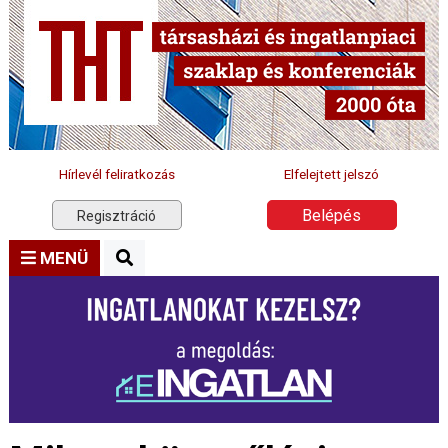
Hírlevél feliratkozás
Elfelejtett jelszó
Belépés
Regisztráció
MENÜ