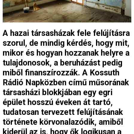
A hazai társasházak fele felújításra
szorul, de mindig kérdés, hogy mit,
mikor és hogyan hozzanak helyre a
tulajdonosok, a beruházást pedig
miből finanszírozzák. A Kossuth
Rádió Napközben című műsorának
társasházi blokkjában egy egri
épület hosszú éveken át tartó,
tudatosan tervezett felújításának
története körvonalazódik, amiből
kiderül az is, hogy ők logikusan a