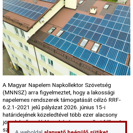
A Magyar Napelem Napkollektor Szövetség
(MNNSZ) arra figyelmeztet, hogy a lakossági
napelemes rendszerek támogatását célzó RRF-
6.2.1-2021 jelű pályázat 2026. június 15-i
határidejének közeledtével több ezer alacsony
jövedelmű család beruházása maradhat félbe. A
szövetség álláspontja szerint a megakadt
A weboldal
alapvető beépülő sütiket