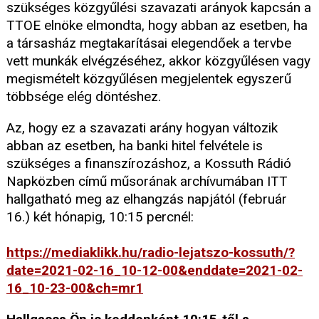
szükséges közgyűlési szavazati arányok kapcsán a
TTOE elnöke elmondta, hogy abban az esetben, ha
a társasház megtakarításai elegendőek a tervbe
vett munkák elvégzéséhez, akkor közgyűlésen vagy
megismételt közgyűlésen megjelentek egyszerű
többsége elég döntéshez.
Az, hogy ez a szavazati arány hogyan változik
abban az esetben, ha banki hitel felvétele is
szükséges a finanszírozáshoz, a Kossuth Rádió
Napközben című műsorának archívumában ITT
hallgatható meg az elhangzás napjától (február
16.) két hónapig, 10:15 percnél:
https://mediaklikk.hu/radio-lejatszo-kossuth/?
date=2021-02-16_10-12-00&enddate=2021-02-
16_10-23-00&ch=mr1