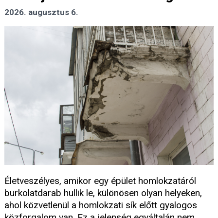
2026. augusztus 6.
Életveszélyes, amikor egy épület homlokzatáról
burkolatdarab hullik le, különösen olyan helyeken,
ahol közvetlenül a homlokzati sík előtt gyalogos
közforgalom van. Ez a jelenség egyáltalán nem