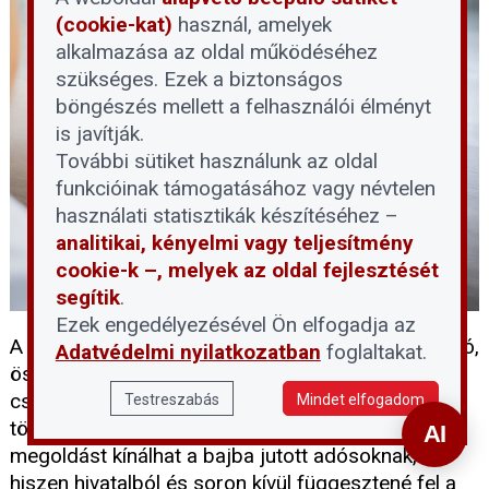
(cookie-kat)
használ, amelyek
alkalmazása az oldal működéséhez
szükséges. Ezek a biztonságos
böngészés mellett a felhasználói élményt
is javítják.
További sütiket használunk az oldal
funkcióinak támogatásához vagy névtelen
használati statisztikák készítéséhez –
analitikai, kényelmi vagy teljesítmény
cookie-k –, melyek az oldal fejlesztését
segítik
.
Ezek engedélyezésével Ön elfogadja az
A devizahitelek rendezése hosszú évek óta húzódó,
Adatvédelmi nyilatkozatban
foglaltakat.
összetett probléma, amely számtalan magyar
családot érint. A 2026 májusában benyújtott
Testreszabás
Mindet elfogadom
törvényjavaslat első látásra megnyugtató
megoldást kínálhat a bajba jutott adósoknak,
hiszen hivatalból és soron kívül függesztené fel a