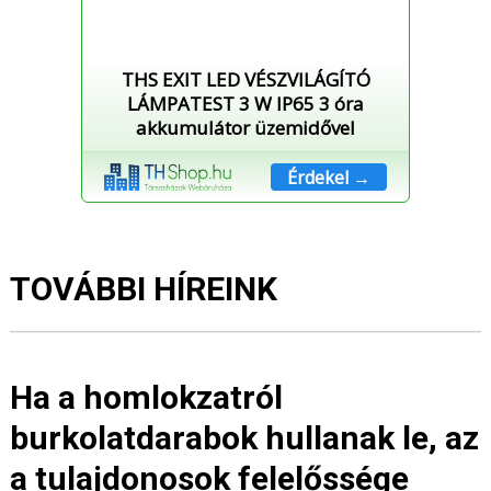
THS EXIT LED VÉSZVILÁGÍTÓ
LÁMPATEST 3 W IP65 3 óra
akkumulátor üzemidővel
Érdekel →
TOVÁBBI HÍREINK
Ha a homlokzatról
burkolatdarabok hullanak le, az
a tulajdonosok felelőssége