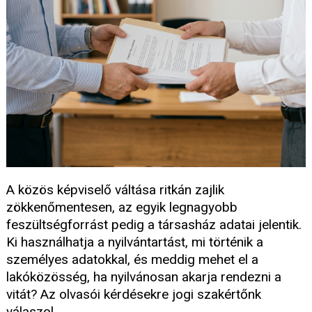
A közös képviselő váltása ritkán zajlik
zökkenőmentesen, az egyik legnagyobb
feszültségforrást pedig a társasház adatai jelentik.
Ki használhatja a nyilvántartást, mi történik a
személyes adatokkal, és meddig mehet el a
lakóközösség, ha nyilvánosan akarja rendezni a
vitát? Az olvasói kérdésekre jogi szakértőnk
válaszol.