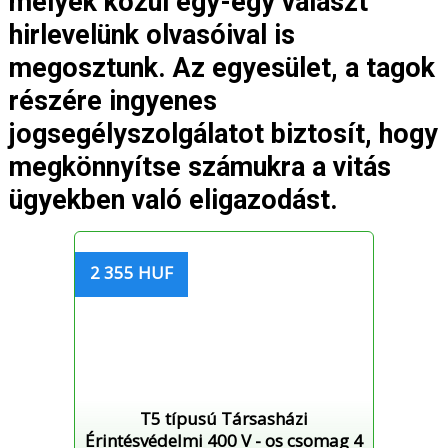
melyek közül egy-egy választ
hirlevelünk olvasóival is
megosztunk. Az egyesület, a tagok
részére ingyenes
jogsegélyszolgálatot biztosít, hogy
megkönnyítse számukra a vitás
ügyekben való eligazodást.
2 355 HUF
T5 típusú Társasházi
Érintésvédelmi 400 V - os csomag 4