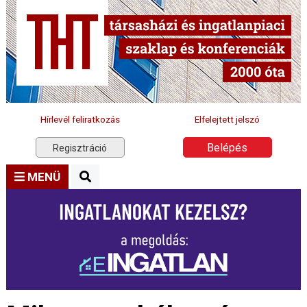
Hírlevél feliratkozás
Elfelejtett jelszó
Belépés
Regisztráció
MENÜ