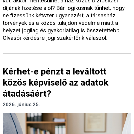
köt, akkor mentesülhet a ház közös biztosítási
díjának fizetése alól? Bár logikusnak tűnhet, hogy
ne fizessünk kétszer ugyanazért, a társasházi
törvények és a közös tulajdon védelme miatt a
helyzet jogilag és gyakorlatilag is összetettebb.
Olvasói kérdésre jogi szakértőnk válaszol.
Kérhet-e pénzt a leváltott
közös képviselő az adatok
átadásáért?
2026. június 25.