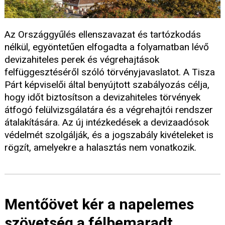
Az Országgyűlés ellenszavazat és tartózkodás
nélkül, egyöntetűen elfogadta a folyamatban lévő
devizahiteles perek és végrehajtások
felfüggesztéséről szóló törvényjavaslatot. A Tisza
Párt képviselői által benyújtott szabályozás célja,
hogy időt biztosítson a devizahiteles törvények
átfogó felülvizsgálatára és a végrehajtói rendszer
átalakítására. Az új intézkedések a devizaadósok
védelmét szolgálják, és a jogszabály kivételeket is
rögzít, amelyekre a halasztás nem vonatkozik.
Mentőövet kér a napelemes
szövetség a félbemaradt