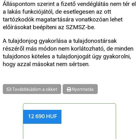
Álláspontom szerint a fizető vendéglátás nem tér el
a lakás funkciójától, de esetlegesen az ott
tartózkodók magatartására vonatkozóan lehet
előírásokat beépíteni az SZMSZ-be.
A tulajdonjog gyakorlása a tulajdonostársak
részéről más módon nem korlátozható, de minden
tulajdonos köteles a tulajdonjogát úgy gyakorolni,
hogy azzal másokat nem sértsen.
Továbbküldöm a cikket
Nyomtatás
12 690 HUF