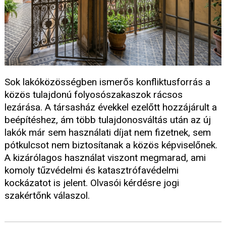
Sok lakóközösségben ismerős konfliktusforrás a
közös tulajdonú folyosószakaszok rácsos
lezárása. A társasház évekkel ezelőtt hozzájárult a
beépítéshez, ám több tulajdonosváltás után az új
lakók már sem használati díjat nem fizetnek, sem
pótkulcsot nem biztosítanak a közös képviselőnek.
A kizárólagos használat viszont megmarad, ami
komoly tűzvédelmi és katasztrófavédelmi
kockázatot is jelent. Olvasói kérdésre jogi
szakértőnk válaszol.