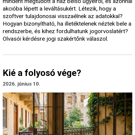
mindent megtudott a ház belső ügyeiről, és azonnal
akcióba lépett a leváltásukért. Létezik, hogy a
szoftver tulajdonosai visszaélnek az adatokkal?
Hogyan bizonyítható, ha illetéktelenek néztek bele a
rendszerbe, és kihez fordulhatunk jogorvoslatért?
Olvasói kérdésre jogi szakértőnk válaszol.
Kié a folyosó vége?
2026. június 10.