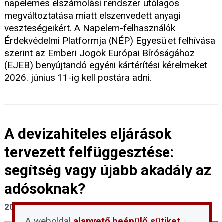
napelemes elszámolási rendszer utólagos
megváltoztatása miatt elszenvedett anyagi
veszteségeikért. A Napelem-felhasználók
Érdekvédelmi Platformja (NÉP) Egyesület felhívása
szerint az Emberi Jogok Európai Bíróságához
(EJEB) benyújtandó egyéni kártérítési kérelmeket
2026. június 11-ig kell postára adni.
A devizahiteles eljárások
tervezett felfüggesztése:
segítség vagy újabb akadály az
adósoknak?
2026. június 1.
A weboldal
alapvető beépülő sütiket