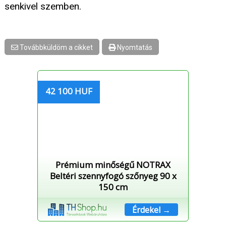
senkivel szemben.
Továbbküldöm a cikket
Nyomtatás
42 100 HUF
Prémium minőségű NOTRAX
Beltéri szennyfogó szőnyeg 90 x
150 cm
Érdekel →