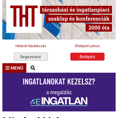
Hírlevél feliratkozás
Elfelejtett jelszó
Belépés
Regisztráció
MENÜ