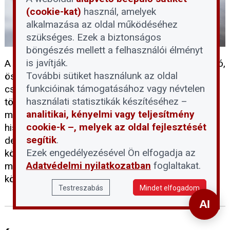
(cookie-kat)
használ, amelyek
alkalmazása az oldal működéséhez
szükséges. Ezek a biztonságos
böngészés mellett a felhasználói élményt
is javítják.
A devizahitelek rendezése hosszú évek óta húzódó,
További sütiket használunk az oldal
összetett probléma, amely számtalan magyar
funkcióinak támogatásához vagy névtelen
családot érint. A 2026 májusában benyújtott
használati statisztikák készítéséhez –
törvényjavaslat első látásra megnyugtató
analitikai, kényelmi vagy teljesítmény
megoldást kínálhat a bajba jutott adósoknak,
cookie-k –, melyek az oldal fejlesztését
hiszen hivatalból és soron kívül függesztené fel a
segítik
.
devizahiteles pereket. Érdemes azonban
Ezek engedélyezésével Ön elfogadja az
közelebbről is megvizsgálni, hogy a felkínált
Adatvédelmi nyilatkozatban
foglaltakat.
megoldások valóban minden érintett helyzetén
könnyítenek-e.
Testreszabás
Mindet elfogadom