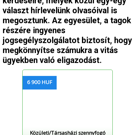
kérdéseire, melyek közül egy-egy
választ hírlevelünk olvasóival is
megosztunk. Az egyesület, a tagok
részére ingyenes
jogsegélyszolgálatot biztosít, hogy
megkönnyítse számukra a vitás
ügyekben való eligazodást.
6 900 HUF
Közületi/Társasházi szennyfogó