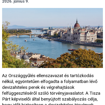
2026. június 9.
Az Országgyűlés ellenszavazat és tartózkodás
nélkül, egyöntetűen elfogadta a folyamatban lévő
devizahiteles perek és végrehajtások
felfüggesztéséről szóló törvényjavaslatot. A Tisza
Párt képviselői által benyújtott szabályozás célja,
hogy időt biztosítson a devizahiteles törvények