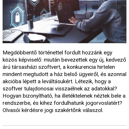
Megdöbbentő történettel fordult hozzánk egy
közös képviselő: miután bevezettek egy új, kedvező
árú társasházi szoftvert, a konkurencia hirtelen
mindent megtudott a ház belső ügyeiről, és azonnal
akcióba lépett a leváltásukért. Létezik, hogy a
szoftver tulajdonosai visszaélnek az adatokkal?
Hogyan bizonyítható, ha illetéktelenek néztek bele a
rendszerbe, és kihez fordulhatunk jogorvoslatért?
Olvasói kérdésre jogi szakértőnk válaszol.