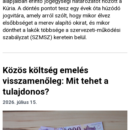
alapjaiban érintő jogegységi határozatot hozott a
Kúria. A döntés pontot tesz egy évek óta húzódó
jogvitára, amely arról szólt, hogy mikor élvez
elsőbbséget a merev alapító okirat, és mikor
dönthet a lakók többsége a szervezeti-működési
szabályzat (SZMSZ) keretein belül.
Közös költség emelés
visszamenőleg: Mit tehet a
tulajdonos?
2026. július 15.