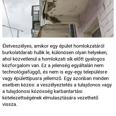
Életveszélyes, amikor egy épület homlokzatáról
burkolatdarab hullik le, különösen olyan helyeken,
ahol közvetlenül a homlokzati sík előtt gyalogos
közforgalom van. Ez a jelenség egyáltalán nem
technológiafüggő, és nem is egy-egy településre
vagy épülettípusra jellemző. Egy azonban minden
esetben közös: a veszélyeztetés a tulajdonos vagy
a tulajdonosi közösség karbantartási
kötelezettségének elmulasztására vezethető
vissza.