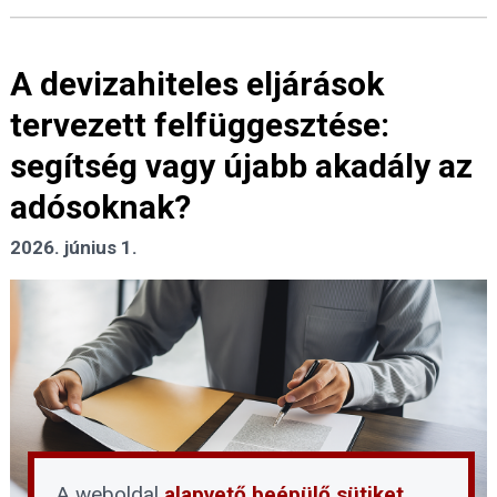
A devizahiteles eljárások
tervezett felfüggesztése:
segítség vagy újabb akadály az
adósoknak?
2026. június 1.
A weboldal
alapvető beépülő sütiket