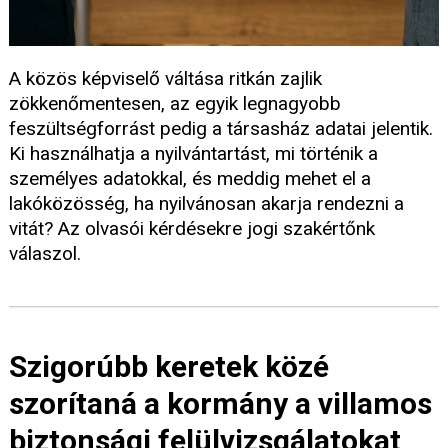
A közös képviselő váltása ritkán zajlik
zökkenőmentesen, az egyik legnagyobb
feszültségforrást pedig a társasház adatai jelentik.
Ki használhatja a nyilvántartást, mi történik a
személyes adatokkal, és meddig mehet el a
lakóközösség, ha nyilvánosan akarja rendezni a
vitát? Az olvasói kérdésekre jogi szakértőnk
válaszol.
Szigorúbb keretek közé
szorítaná a kormány a villamos
biztonsági felülvizsgálatokat