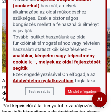
2026. június 9.
(cookie-kat)
használ, amelyek
alkalmazása az oldal működéséhez
szükséges. Ezek a biztonságos
böngészés mellett a felhasználói élményt
is javítják.
További sütiket használunk az oldal
funkcióinak támogatásához vagy névtelen
használati statisztikák készítéséhez –
analitikai, kényelmi vagy teljesítmény
cookie-k –, melyek az oldal fejlesztését
segítik
.
Ezek engedélyezésével Ön elfogadja az
Adatvédelmi nyilatkozatban
foglaltakat.
Az Országgyűlés ellenszavazat és tartózkodás
nélkül, egyöntetűen elfogadta a folyamatban lévő
Testreszabás
Mindet elfogadom
devizahiteles perek és végrehajtások
felfüggesztéséről szóló törvényjavaslatot. A Tisza
Párt képviselői által benyújtott szabályozás célja,
hogy időt biztosítson a devizahiteles törvények