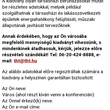
A kiadvány olyan társasházi beruházásokat mutat
be részletes adatokkal, melyek például
szolgálhatnak a társasházi és lakásszövetkezeti
épületek energiahatékony felújítását, műszaki
állapotának javítását tervezőknek.
Annak érdekében, hogy az Ön városába
megfelelő mennyiségű kiadványt vihessünk, s
mindenkinek átadhassuk, kérjük, jelezze előre
részvételi szándékát! Tel: 06-20-424-8888, e-
mail:
tht@tht.hu
Az alábbi adatokkal előre regisztráltak számára a
kiadvány a helyszínen garantáltan biztosított:
Az Ön neve:
Város (ahol részt kíván venni a konferencián):
Az Önnel érkező(k) neve:
Az Ön e-mail címe: