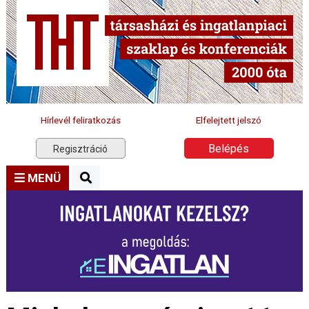
Hírlevél feliratkozás
Elfelejtett jelszó
Belépés
Regisztráció
MENÜ