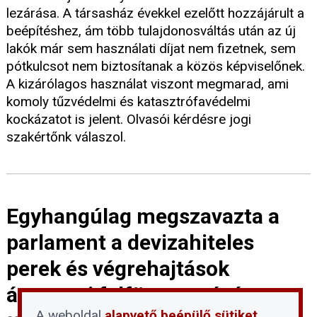
lezárása. A társasház évekkel ezelőtt hozzájárult a
beépítéshez, ám több tulajdonosváltás után az új
lakók már sem használati díjat nem fizetnek, sem
pótkulcsot nem biztosítanak a közös képviselőnek.
A kizárólagos használat viszont megmarad, ami
komoly tűzvédelmi és katasztrófavédelmi
kockázatot is jelent. Olvasói kérdésre jogi
szakértőnk válaszol.
Egyhangúlag megszavazta a
parlament a devizahiteles
perek és végrehajtások
átmeneti felfüggesztését
A weboldal
alapvető beépülő sütiket