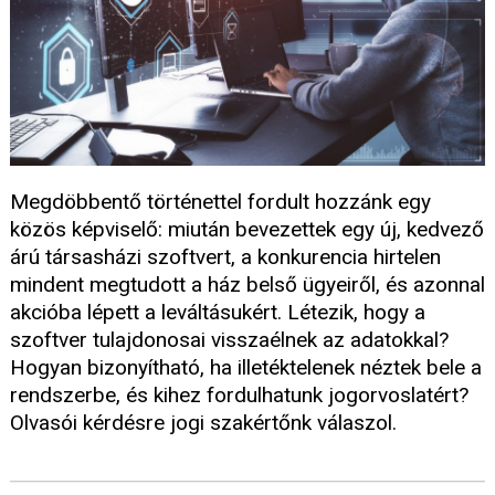
Megdöbbentő történettel fordult hozzánk egy
közös képviselő: miután bevezettek egy új, kedvező
árú társasházi szoftvert, a konkurencia hirtelen
mindent megtudott a ház belső ügyeiről, és azonnal
akcióba lépett a leváltásukért. Létezik, hogy a
szoftver tulajdonosai visszaélnek az adatokkal?
Hogyan bizonyítható, ha illetéktelenek néztek bele a
rendszerbe, és kihez fordulhatunk jogorvoslatért?
Olvasói kérdésre jogi szakértőnk válaszol.