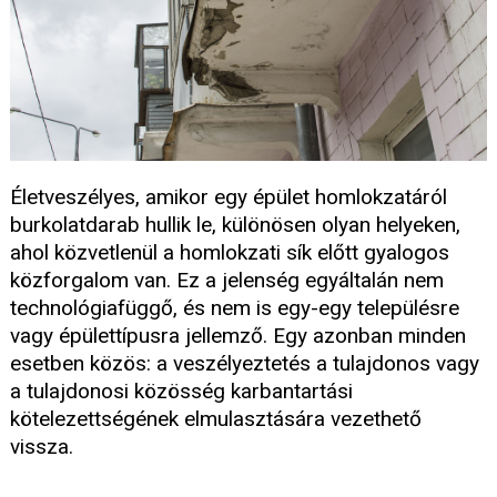
Életveszélyes, amikor egy épület homlokzatáról
burkolatdarab hullik le, különösen olyan helyeken,
ahol közvetlenül a homlokzati sík előtt gyalogos
közforgalom van. Ez a jelenség egyáltalán nem
technológiafüggő, és nem is egy-egy településre
vagy épülettípusra jellemző. Egy azonban minden
esetben közös: a veszélyeztetés a tulajdonos vagy
a tulajdonosi közösség karbantartási
kötelezettségének elmulasztására vezethető
vissza.