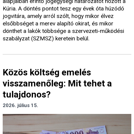
alapjaiban érintő jogegységi határozatot hozott a
Kúria. A döntés pontot tesz egy évek óta húzódó
jogvitára, amely arról szólt, hogy mikor élvez
elsőbbséget a merev alapító okirat, és mikor
dönthet a lakók többsége a szervezeti-működési
szabályzat (SZMSZ) keretein belül.
Közös költség emelés
visszamenőleg: Mit tehet a
tulajdonos?
2026. július 15.