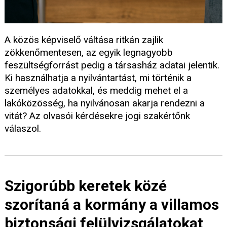
A közös képviselő váltása ritkán zajlik
zökkenőmentesen, az egyik legnagyobb
feszültségforrást pedig a társasház adatai jelentik.
Ki használhatja a nyilvántartást, mi történik a
személyes adatokkal, és meddig mehet el a
lakóközösség, ha nyilvánosan akarja rendezni a
vitát? Az olvasói kérdésekre jogi szakértőnk
válaszol.
Szigorúbb keretek közé
szorítaná a kormány a villamos
biztonsági felülvizsgálatokat