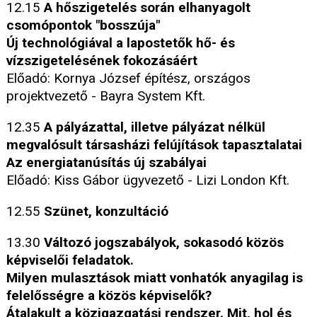
12.15
A hőszigetelés során elhanyagolt
csomópontok "bosszúja"
Új technológiával a lapostetők hő- és
vízszigetelésének fokozásáért
Előadó: Kornya József építész, országos
projektvezető - Bayra System Kft.
12.35
A pályázattal, illetve pályázat nélkül
megvalósult társasházi felújítások tapasztalatai
Az energiatanúsítás új szabályai
Előadó: Kiss Gábor ügyvezető - Lizi London Kft.
12.55
Szünet, konzultáció
13.30
Változó jogszabályok, sokasodó közös
képviselői feladatok.
Milyen mulasztások miatt vonhatók anyagilag is
felelősségre a közös képviselők?
Átalakult a közigazgatási rendszer. Mit, hol és