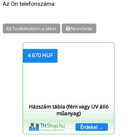
Az Ön telefonszáma:
Továbbküldöm a cikket
Nyomtatás
4 670 HUF
Házszám tábla (fém vagy UV álló
műanyag)
Érdekel →