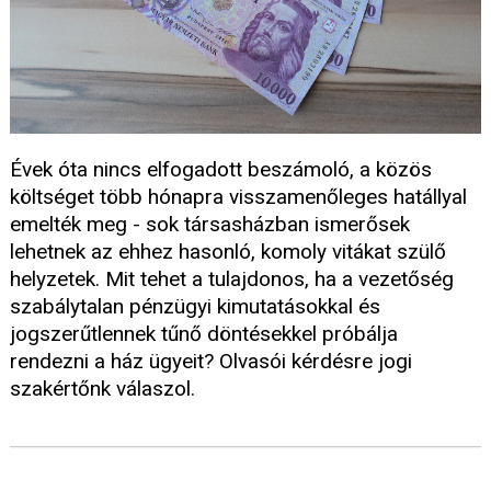
Évek óta nincs elfogadott beszámoló, a közös
költséget több hónapra visszamenőleges hatállyal
emelték meg - sok társasházban ismerősek
lehetnek az ehhez hasonló, komoly vitákat szülő
helyzetek. Mit tehet a tulajdonos, ha a vezetőség
szabálytalan pénzügyi kimutatásokkal és
jogszerűtlennek tűnő döntésekkel próbálja
rendezni a ház ügyeit? Olvasói kérdésre jogi
szakértőnk válaszol.