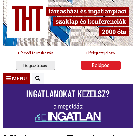
Hírlevél feliratkozás
Elfelejtett jelszó
Belépés
Regisztráció
MENÜ