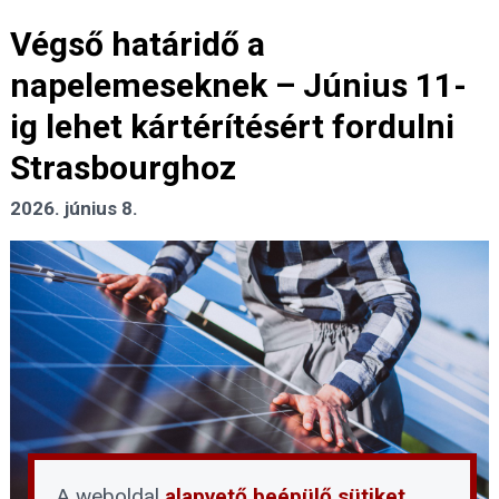
Végső határidő a
napelemeseknek – Június 11-
ig lehet kártérítésért fordulni
Strasbourghoz
2026. június 8.
A weboldal
alapvető beépülő sütiket