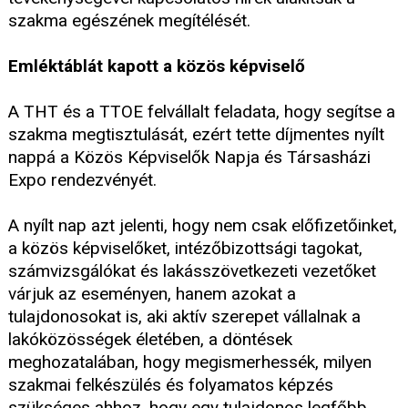
szakma egészének megítélését.
Emléktáblát kapott a közös képviselő
A THT és a TTOE felvállalt feladata, hogy segítse a
szakma megtisztulását, ezért tette díjmentes nyílt
nappá a Közös Képviselők Napja és Társasházi
Expo rendezvényét.
A nyílt nap azt jelenti, hogy nem csak előfizetőinket,
a közös képviselőket, intézőbizottsági tagokat,
számvizsgálókat és lakásszövetkezeti vezetőket
várjuk az eseményen, hanem azokat a
tulajdonosokat is, aki aktív szerepet vállalnak a
lakóközösségek életében, a döntések
meghozatalában, hogy megismerhessék, milyen
szakmai felkészülés és folyamatos képzés
szükséges ahhoz, hogy egy tulajdonos legfőbb