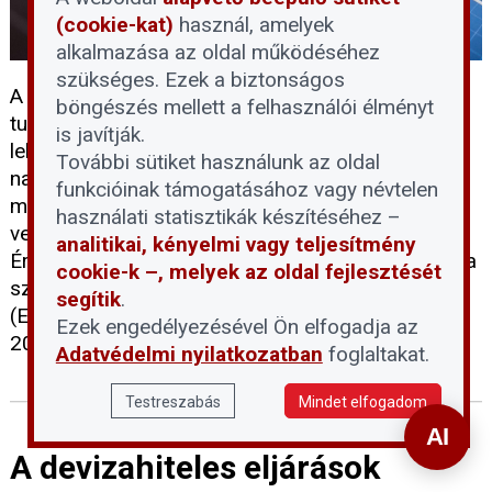
(cookie-kat)
használ, amelyek
alkalmazása az oldal működéséhez
szükséges. Ezek a biztonságos
A háztartási méretű kiserőművek (HMKE)
böngészés mellett a felhasználói élményt
tulajdonosai számára elérkezett az utolsó jogi
is javítják.
lehetőség, hogy kompenzációt kérjenek a
További sütiket használunk az oldal
napelemes elszámolási rendszer utólagos
funkcióinak támogatásához vagy névtelen
megváltoztatása miatt elszenvedett anyagi
használati statisztikák készítéséhez –
veszteségeikért. A Napelem-felhasználók
analitikai, kényelmi vagy teljesítmény
Érdekvédelmi Platformja (NÉP) Egyesület felhívása
cookie-k –, melyek az oldal fejlesztését
szerint az Emberi Jogok Európai Bíróságához
segítik
.
(EJEB) benyújtandó egyéni kártérítési kérelmeket
Ezek engedélyezésével Ön elfogadja az
2026. június 11-ig kell postára adni.
Adatvédelmi nyilatkozatban
foglaltakat.
Testreszabás
Mindet elfogadom
A devizahiteles eljárások