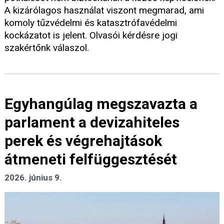
A kizárólagos használat viszont megmarad, ami
komoly tűzvédelmi és katasztrófavédelmi
kockázatot is jelent. Olvasói kérdésre jogi
szakértőnk válaszol.
Egyhangúlag megszavazta a
parlament a devizahiteles
perek és végrehajtások
átmeneti felfüggesztését
2026. június 9.