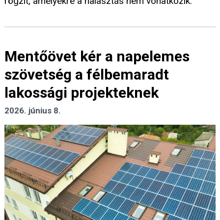
rögzít, amelyekre a halasztás nem vonatkozik.
Mentőövet kér a napelemes
szövetség a félbemaradt
lakossági projekteknek
2026. június 8.