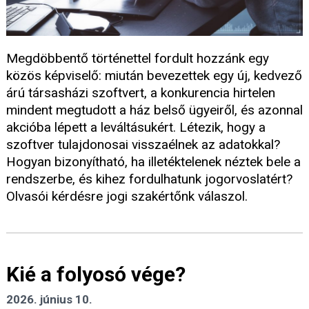
Megdöbbentő történettel fordult hozzánk egy
közös képviselő: miután bevezettek egy új, kedvező
árú társasházi szoftvert, a konkurencia hirtelen
mindent megtudott a ház belső ügyeiről, és azonnal
akcióba lépett a leváltásukért. Létezik, hogy a
szoftver tulajdonosai visszaélnek az adatokkal?
Hogyan bizonyítható, ha illetéktelenek néztek bele a
rendszerbe, és kihez fordulhatunk jogorvoslatért?
Olvasói kérdésre jogi szakértőnk válaszol.
Kié a folyosó vége?
2026. június 10.