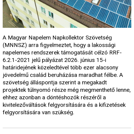
A Magyar Napelem Napkollektor Szövetség
(MNNSZ) arra figyelmeztet, hogy a lakossági
napelemes rendszerek támogatását célzó RRF-
6.2.1-2021 jelű pályázat 2026. június 15-i
határidejének közeledtével több ezer alacsony
jövedelmű család beruházása maradhat félbe. A
szövetség álláspontja szerint a megakadt
projektek túlnyomó része még megmenthető lenne,
ehhez azonban a döntéshozók részéről a
kivitelezőváltások felgyorsítására és a kifizetések
felgyorsítására van szükség.