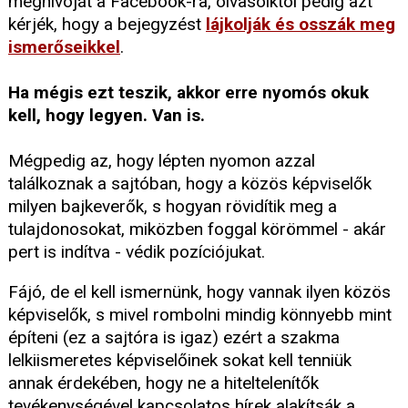
meghívóját a Facebook-ra, olvasóiktól pedig azt
kérjék, hogy a bejegyzést
lájkolják és osszák meg
ismerőseikkel
.
Ha mégis ezt teszik, akkor erre nyomós okuk
kell, hogy legyen. Van is.
Mégpedig az, hogy lépten nyomon azzal
találkoznak a sajtóban, hogy a közös képviselők
milyen bajkeverők, s hogyan rövidítik meg a
tulajdonosokat, miközben foggal körömmel - akár
pert is indítva - védik pozíciójukat.
Fájó, de el kell ismernünk, hogy vannak ilyen közös
képviselők, s mivel rombolni mindig könnyebb mint
építeni (ez a sajtóra is igaz) ezért a szakma
lelkiismeretes képviselőinek sokat kell tenniük
annak érdekében, hogy ne a hiteltelenítők
tevékenységével kapcsolatos hírek alakítsák a