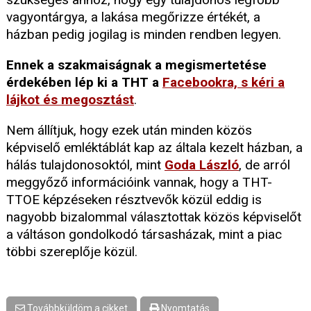
vagyontárgya, a lakása megőrizze értékét, a
házban pedig jogilag is minden rendben legyen.
Ennek a szakmaiságnak a megismertetése
érdekében lép ki a THT a
Facebookra, s kéri a
lájkot és megosztást
.
Nem állítjuk, hogy ezek után minden közös
képviselő emléktáblát kap az általa kezelt házban, a
hálás tulajdonosoktól, mint
Goda László
, de arról
meggyőző információink vannak, hogy a THT-
TTOE képzéseken résztvevők közül eddig is
nagyobb bizalommal választottak közös képviselőt
a váltáson gondolkodó társasházak, mint a piac
többi szereplője közül.
Továbbküldöm a cikket
Nyomtatás