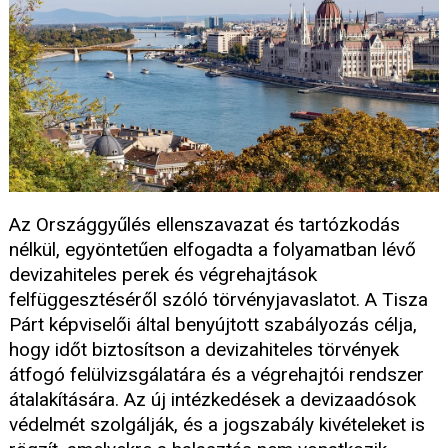
Az Országgyűlés ellenszavazat és tartózkodás
nélkül, egyöntetűen elfogadta a folyamatban lévő
devizahiteles perek és végrehajtások
felfüggesztéséről szóló törvényjavaslatot. A Tisza
Párt képviselői által benyújtott szabályozás célja,
hogy időt biztosítson a devizahiteles törvények
átfogó felülvizsgálatára és a végrehajtói rendszer
átalakítására. Az új intézkedések a devizaadósok
védelmét szolgálják, és a jogszabály kivételeket is