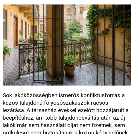
Sok lakóközösségben ismerős konfliktusforrás a
közös tulajdonú folyosószakaszok rácsos
lezárása. A társasház évekkel ezelőtt hozzájárult a
beépítéshez, ám több tulajdonosváltás után az új
lakók már sem használati díjat nem fizetnek, sem
pótkulcsot nem biztosítanak a közös képviselőnek.