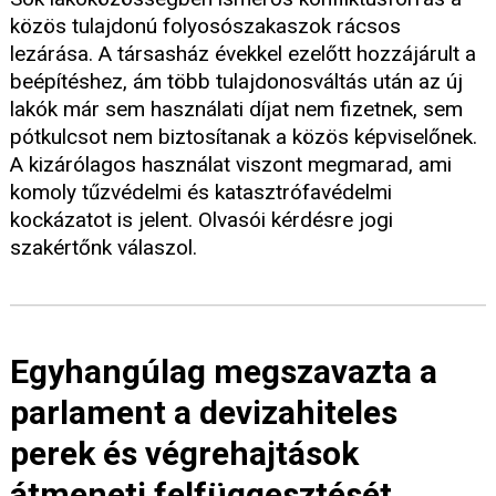
közös tulajdonú folyosószakaszok rácsos
lezárása. A társasház évekkel ezelőtt hozzájárult a
beépítéshez, ám több tulajdonosváltás után az új
lakók már sem használati díjat nem fizetnek, sem
pótkulcsot nem biztosítanak a közös képviselőnek.
A kizárólagos használat viszont megmarad, ami
komoly tűzvédelmi és katasztrófavédelmi
kockázatot is jelent. Olvasói kérdésre jogi
szakértőnk válaszol.
Egyhangúlag megszavazta a
parlament a devizahiteles
perek és végrehajtások
átmeneti felfüggesztését