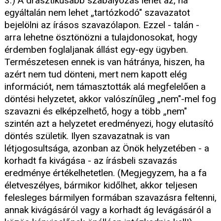
3.) A drasztikusabb szabályozás lehet az, ha
egyáltalán nem lehet „tartózkodó" szavazatot
bejelölni az írásos szavazólapon. Ezzel - talán -
arra lehetne ösztönözni a tulajdonosokat, hogy
érdemben foglaljanak állást egy-egy ügyben.
Természetesen ennek is van hátránya, hiszen, ha
azért nem tud dönteni, mert nem kapott elég
információt, nem támasztották alá megfelelően a
döntési helyzetet, akkor valószínűleg „nem"-mel fog
szavazni és elképzelhető, hogy a több „nem"
szintén azt a helyzetet eredményezi, hogy elutasító
döntés születik. Ilyen szavazatnak is van
létjogosultsága, azonban az Önök helyzetében - a
korhadt fa kivágása - az írásbeli szavazás
eredménye értékelhetetlen. (Megjegyzem, ha a fa
életveszélyes, bármikor kidőlhet, akkor teljesen
felesleges bármilyen formában szavazásra feltenni,
annak kivágásáról vagy a korhadt ág levágásáról a