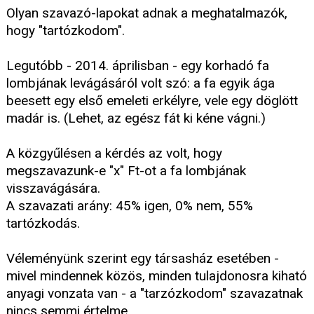
Olyan szavazó-lapokat adnak a meghatalmazók,
hogy "tartózkodom".
Legutóbb - 2014. áprilisban - egy korhadó fa
lombjának levágásáról volt szó: a fa egyik ága
beesett egy első emeleti erkélyre, vele egy döglött
madár is. (Lehet, az egész fát ki kéne vágni.)
A közgyűlésen a kérdés az volt, hogy
megszavazunk-e "x" Ft-ot a fa lombjának
visszavágására.
A szavazati arány: 45% igen, 0% nem, 55%
tartózkodás.
Véleményünk szerint egy társasház esetében -
mivel mindennek közös, minden tulajdonosra kiható
anyagi vonzata van - a "tarzózkodom" szavazatnak
nincs semmi értelme.