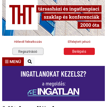
Hírlevél feliratkozás
Elfelejtett jelszó
Belépés
Regisztráció
MENÜ