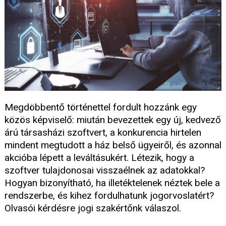
Megdöbbentő történettel fordult hozzánk egy
közös képviselő: miután bevezettek egy új, kedvező
árú társasházi szoftvert, a konkurencia hirtelen
mindent megtudott a ház belső ügyeiről, és azonnal
akcióba lépett a leváltásukért. Létezik, hogy a
szoftver tulajdonosai visszaélnek az adatokkal?
Hogyan bizonyítható, ha illetéktelenek néztek bele a
rendszerbe, és kihez fordulhatunk jogorvoslatért?
Olvasói kérdésre jogi szakértőnk válaszol.