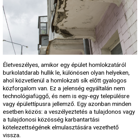
Életveszélyes, amikor egy épület homlokzatáról
burkolatdarab hullik le, különösen olyan helyeken,
ahol közvetlenül a homlokzati sík előtt gyalogos
közforgalom van. Ez a jelenség egyáltalán nem
technológiafüggő, és nem is egy-egy településre
vagy épülettípusra jellemző. Egy azonban minden
esetben közös: a veszélyeztetés a tulajdonos vagy
a tulajdonosi közösség karbantartási
kötelezettségének elmulasztására vezethető
vissza.