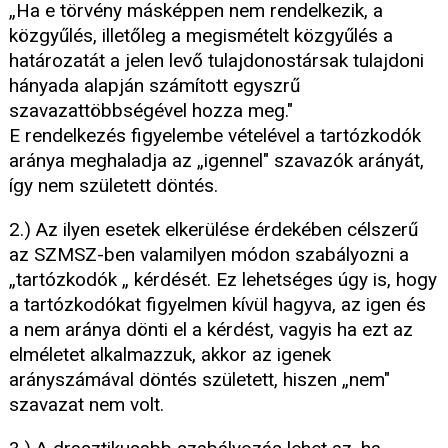
„Ha e törvény másképpen nem rendelkezik, a
közgyűlés, illetőleg a megismételt közgyűlés a
határozatát a jelen levő tulajdonostársak tulajdoni
hányada alapján számított egyszrű
szavazattöbbségével hozza meg."
E rendelkezés figyelembe vételével a tartózkodók
aránya meghaladja az „igennel" szavazók arányát,
így nem született döntés.
2.) Az ilyen esetek elkerülése érdekében célszerű
az SZMSZ-ben valamilyen módon szabályozni a
„tartózkodók „ kérdését. Ez lehetséges úgy is, hogy
a tartózkodókat figyelmen kívül hagyva, az igen és
a nem aránya dönti el a kérdést, vagyis ha ezt az
elméletet alkalmazzuk, akkor az igenek
arányszámával döntés született, hiszen „nem"
szavazat nem volt.