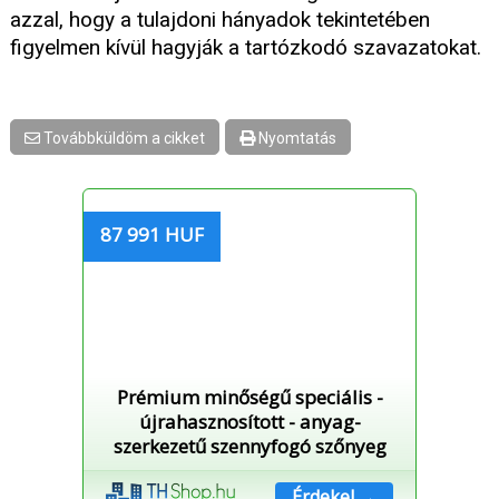
azzal, hogy a tulajdoni hányadok tekintetében
figyelmen kívül hagyják a tartózkodó szavazatokat.
Továbbküldöm a cikket
Nyomtatás
87 991 HUF
Prémium minőségű speciális -
újrahasznosított - anyag-
szerkezetű szennyfogó szőnyeg
Érdekel →