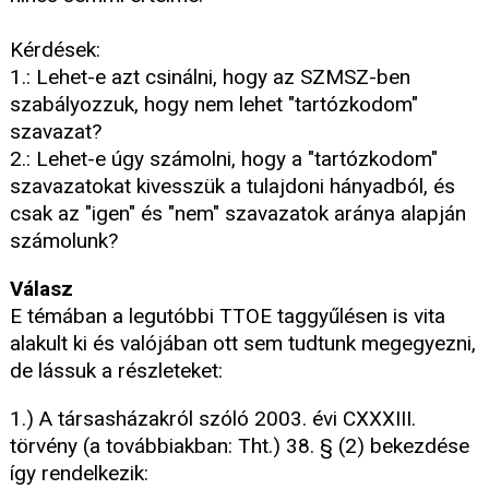
Kérdések:
1.: Lehet-e azt csinálni, hogy az SZMSZ-ben
szabályozzuk, hogy nem lehet "tartózkodom"
szavazat?
2.: Lehet-e úgy számolni, hogy a "tartózkodom"
szavazatokat kivesszük a tulajdoni hányadból, és
csak az "igen" és "nem" szavazatok aránya alapján
számolunk?
Válasz
E témában a legutóbbi TTOE taggyűlésen is vita
alakult ki és valójában ott sem tudtunk megegyezni,
de lássuk a részleteket:
1.) A társasházakról szóló 2003. évi CXXXIII.
törvény (a továbbiakban: Tht.) 38. § (2) bekezdése
így rendelkezik: