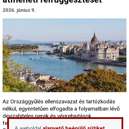
2026. június 9.
Az Országgyűlés ellenszavazat és tartózkodás
nélkül, egyöntetűen elfogadta a folyamatban lévő
devizahiteles perek és végrehajtások
felfüggesztéséről szóló törvényjavaslatot. A Tisza
A weboldal
alapvető beépülő sütiket