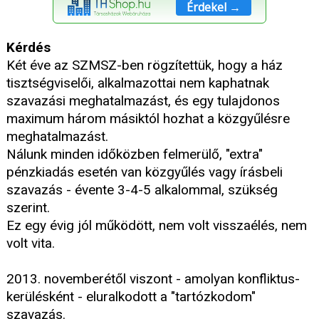
Érdekel →
Kérdés
Két éve az SZMSZ-ben rögzítettük, hogy a ház
tisztségviselői, alkalmazottai nem kaphatnak
szavazási meghatalmazást, és egy tulajdonos
maximum három másiktól hozhat a közgyűlésre
meghatalmazást.
Nálunk minden időközben felmerülő, "extra"
pénzkiadás esetén van közgyűlés vagy írásbeli
szavazás - évente 3-4-5 alkalommal, szükség
szerint.
Ez egy évig jól működött, nem volt visszaélés, nem
volt vita.
2013. novemberétől viszont - amolyan konfliktus-
kerülésként - eluralkodott a "tartózkodom"
szavazás.