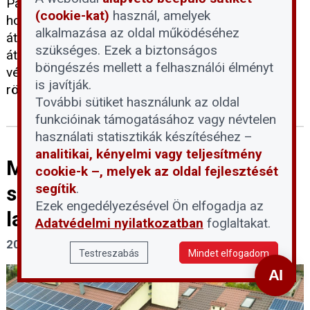
Párt képviselői által benyújtott szabályozás célja,
(cookie-kat)
használ, amelyek
hogy időt biztosítson a devizahiteles törvények
alkalmazása az oldal működéséhez
átfogó felülvizsgálatára és a végrehajtói rendszer
szükséges. Ezek a biztonságos
átalakítására. Az új intézkedések a devizaadósok
böngészés mellett a felhasználói élményt
védelmét szolgálják, és a jogszabály kivételeket is
is javítják.
rögzít, amelyekre a halasztás nem vonatkozik.
További sütiket használunk az oldal
funkcióinak támogatásához vagy névtelen
használati statisztikák készítéséhez –
analitikai, kényelmi vagy teljesítmény
Mentőövet kér a napelemes
cookie-k –, melyek az oldal fejlesztését
segítik
.
szövetség a félbemaradt
Ezek engedélyezésével Ön elfogadja az
lakossági projekteknek
Adatvédelmi nyilatkozatban
foglaltakat.
2026. június 8.
Testreszabás
Mindet elfogadom