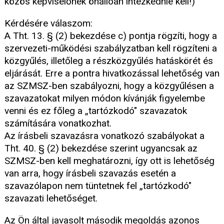
közös képviselőnek önállóan intézkednie kell!)
Kérdésére válaszom:
A Tht. 13. § (2) bekezdése c) pontja rögzíti, hogy a
szervezeti-működési szabályzatban kell rögzíteni a
közgyűlés, illetőleg a részközgyűlés hatáskörét és
eljárását. Erre a pontra hivatkozással lehetőség van
az SZMSZ-ben szabályozni, hogy a közgyűlésen a
szavazatokat milyen módon kívánják figyelembe
venni és ez főleg a „tartózkodó" szavazatok
számítására vonatkozhat.
Az írásbeli szavazásra vonatkozó szabályokat a
Tht. 40. § (2) bekezdése szerint ugyancsak az
SZMSZ-ben kell meghatározni, így ott is lehetőség
van arra, hogy írásbeli szavazás esetén a
szavazólapon nem tüntetnek fel „tartózkodó"
szavazati lehetőséget.
Az Ön által javasolt második megoldás azonos