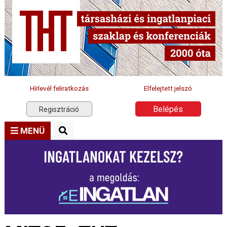
Hírlevél feliratkozás
Elfelejtett jelszó
Belépés
Regisztráció
MENÜ