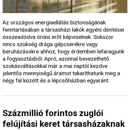
Az országos energiaellátás biztonságának
fenntartásában a társasházi lakók egyéni döntései
összeadódva óriási erőt képviselnek. Sokszor
nincs szükség drága gépcserékre vagy
beruházásokra ahhoz, hogy érdemben lefaragjunk
a fogyasztásból. Apró, azonnal bevezethető
szokásváltásokkal már a mai naptól kezdve
jelentős mennyiségű áramot takaríthatunk meg a
négy fal között és a lépcsőházban egyaránt.
Százmillió forintos zuglói
felújítási keret társasházaknak