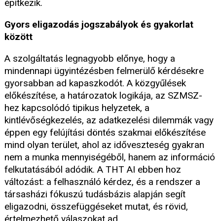
építkezik.
Gyors eligazodás jogszabályok és gyakorlat
között
A szolgáltatás legnagyobb előnye, hogy a
mindennapi ügyintézésben felmerülő kérdésekre
gyorsabban ad kapaszkodót. A közgyűlések
előkészítése, a határozatok logikája, az SZMSZ-
hez kapcsolódó tipikus helyzetek, a
kintlévőségkezelés, az adatkezelési dilemmák vagy
éppen egy felújítási döntés szakmai előkészítése
mind olyan terület, ahol az időveszteség gyakran
nem a munka mennyiségéből, hanem az információ
felkutatásából adódik. A THT AI ebben hoz
változást: a felhasználó kérdez, és a rendszer a
társasházi fókuszú tudásbázis alapján segít
eligazodni, összefüggéseket mutat, és rövid,
értelmezhető válaszokat ad.