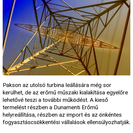
Pakson az utolsó turbina leállására még sor
kerülhet, de az erőmű műszaki kialakítása egyelőre
lehetővé teszi a további működést. A kieső
termelést részben a Dunamenti Erőmű
helyreállítása, részben az import és az önkéntes
fogyasztáscsökkentési vállalások ellensúlyozhatják.