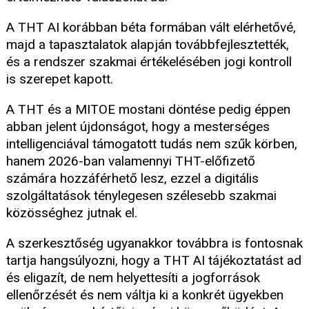
A THT AI korábban béta formában vált elérhetővé,
majd a tapasztalatok alapján továbbfejlesztették,
és a rendszer szakmai értékelésében jogi kontroll
is szerepet kapott.
A THT és a MITOE mostani döntése pedig éppen
abban jelent újdonságot, hogy a mesterséges
intelligenciával támogatott tudás nem szűk körben,
hanem 2026-ban valamennyi THT-előfizető
számára hozzáférhető lesz, ezzel a digitális
szolgáltatások ténylegesen szélesebb szakmai
közösséghez jutnak el.
A szerkesztőség ugyanakkor továbbra is fontosnak
tartja hangsúlyozni, hogy a THT AI tájékoztatást ad
és eligazít, de nem helyettesíti a jogforrások
ellenőrzését és nem váltja ki a konkrét ügyekben