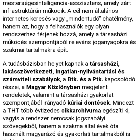
mesterségesintelligencia-asszisztens, amely zárt
infrastruktúrán működik. A cél nem általános
internetes keresés vagy „mindentudó" chatélmény,
hanem az, hogy a felhasználók egy olyan
rendszerhez férjenek hozzá, amely a társasházi
működés szempontjából releváns joganyagokra és
szakmai tartalmakra épít.
A tudásbázisban helyet kapnak a
társasházi,
lakásszövetkezeti, ingatlan-nyilvántartási és
számviteli szabályok
, a
Btk. és a Ptk.
kapcsolódó
részei, a
Magyar Közlönyben
megjelent
rendeletek, valamint a társasházi gyakorlat
szempontjából irányadó
kúriai döntések
. Mindezt
a THT több évtizedes
cikkarchívuma
egészíti ki,
vagyis a rendszer nemcsak jogszabályi
szövegekből, hanem a szakma által évek óta
használt magyarázó és gyakorlati tartalmakból is