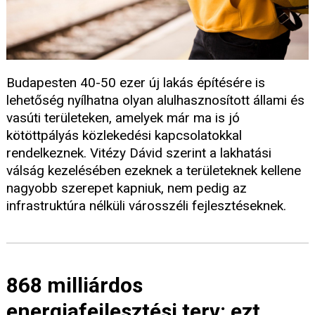
Budapesten 40-50 ezer új lakás építésére is
lehetőség nyílhatna olyan alulhasznosított állami és
vasúti területeken, amelyek már ma is jó
kötöttpályás közlekedési kapcsolatokkal
rendelkeznek. Vitézy Dávid szerint a lakhatási
válság kezelésében ezeknek a területeknek kellene
nagyobb szerepet kapniuk, nem pedig az
infrastruktúra nélküli városszéli fejlesztéseknek.
868 milliárdos
energiafejlesztési terv: ezt