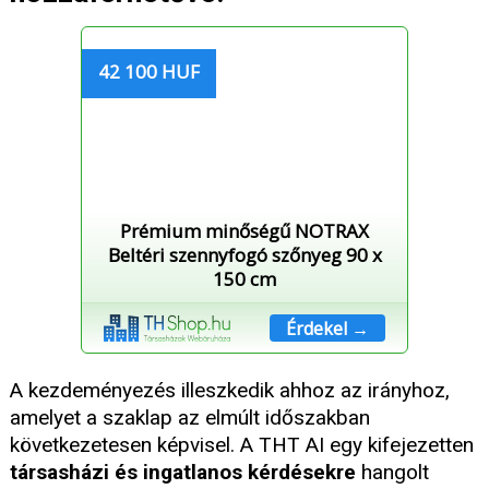
42 100 HUF
Prémium minőségű NOTRAX
Beltéri szennyfogó szőnyeg 90 x
150 cm
Érdekel →
A kezdeményezés illeszkedik ahhoz az irányhoz,
amelyet a szaklap az elmúlt időszakban
következetesen képvisel. A THT AI egy kifejezetten
társasházi és ingatlanos kérdésekre
hangolt