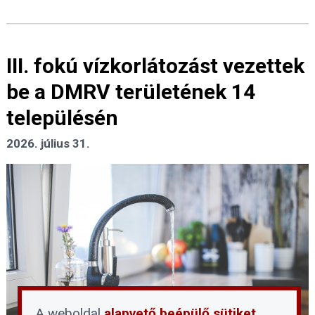
III. fokú vízkorlátozást vezettek
be a DMRV területének 14
településén
2026. július 31.
A weboldal
alapvető beépülő sütiket