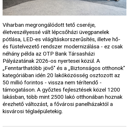
Viharban megrongálódott tető cseréje,
életveszélyessé vált lépcsőházi üvegpanelek
pótlása, LED-es világításkorszerűsítés, illetve hő-
és füstelvezető rendszer modernizálása - ez csak
néhány példa az OTP Bank Társasházi
Pályázatának 2026-os nyertesei közül. A
„Fenntarthatóbb jövő" és a „Biztonságos otthonok"
kategóriában idén 20 lakóközösség osztozott az
50 millió forintos - vissza nem térítendő -
támogatáson. A győztes fejlesztések közel 1200
lakásban, több mint 2500 lakó otthonában hoznak
érezhető változást, a fővárosi panelházaktól a
kisvárosi téglaépületekig.