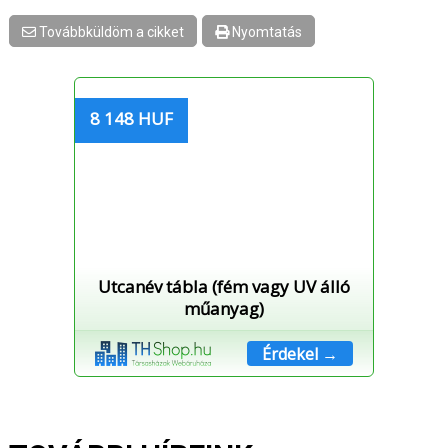
Továbbküldöm a cikket
Nyomtatás
8 148 HUF
Utcanév tábla (fém vagy UV álló
műanyag)
Érdekel →