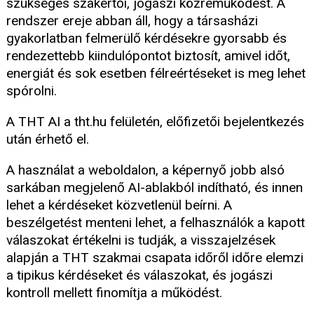
szükséges szakértői, jogászi közreműködést. A
rendszer ereje abban áll, hogy a társasházi
gyakorlatban felmerülő kérdésekre gyorsabb és
rendezettebb kiindulópontot biztosít, amivel időt,
energiát és sok esetben félreértéseket is meg lehet
spórolni.
A THT AI a tht.hu felületén, előfizetői bejelentkezés
után érhető el.
A használat a weboldalon, a képernyő jobb alsó
sarkában megjelenő AI-ablakból indítható, és innen
lehet a kérdéseket közvetlenül beírni. A
beszélgetést menteni lehet, a felhasználók a kapott
válaszokat értékelni is tudják, a visszajelzések
alapján a THT szakmai csapata időről időre elemzi
a tipikus kérdéseket és válaszokat, és jogászi
kontroll mellett finomítja a működést.