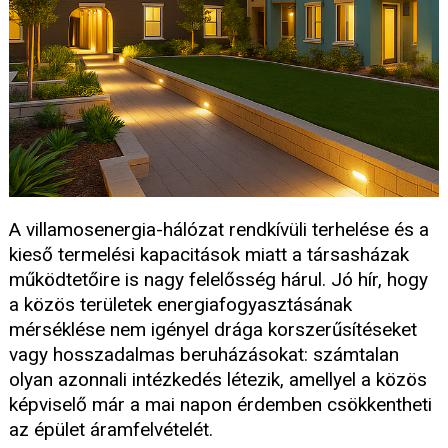
A villamosenergia-hálózat rendkívüli terhelése és a
kieső termelési kapacitások miatt a társasházak
működtetőire is nagy felelősség hárul. Jó hír, hogy
a közös területek energiafogyasztásának
mérséklése nem igényel drága korszerűsítéseket
vagy hosszadalmas beruházásokat: számtalan
olyan azonnali intézkedés létezik, amellyel a közös
képviselő már a mai napon érdemben csökkentheti
az épület áramfelvételét.