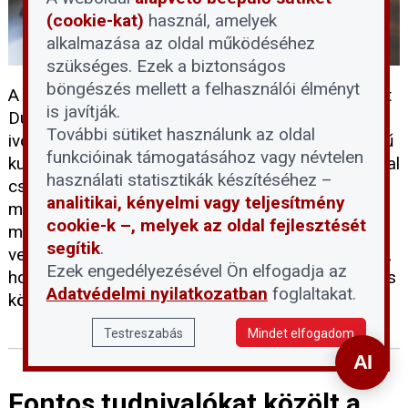
(cookie-kat)
használ, amelyek
alkalmazása az oldal működéséhez
szükséges. Ezek a biztonságos
böngészés mellett a felhasználói élményt
A tartós hőség és a történelmi mélypontra süllyedt
is javítják.
Duna-vízállás egyszerre terheli a térség
További sütiket használunk az oldal
ivóvízellátását. A DMRV Zrt. szerint a parti szűrésű
funkcióinak támogatásához vagy névtelen
kutak víztermelő kapacitása mintegy 30 százalékkal
használati statisztikák készítéséhez –
csökkent, miközben a vízfogyasztás
analitikai, kényelmi vagy teljesítmény
másfélszeresére emelkedett, ezért a Pilisi-
cookie-k –, melyek az oldal fejlesztését
medence 14 településén III. fokú vízkorlátozást
segítik
.
vezettek be. A kormány eközben arra figyelmeztet,
Ezek engedélyezésével Ön elfogadja az
hogy a tartós vízhiányos időszakok a klímaváltozás
Adatvédelmi nyilatkozatban
foglaltakat.
következtében egyre gyakoribbá válhatnak.
Testreszabás
Mindet elfogadom
Fontos tudnivalókat közölt a