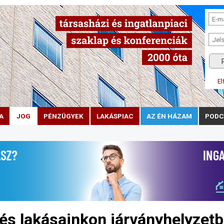
El
A
JOG
PÉNZÜGYEK
LAKÁSPIAC
AZ ÉN HÁZAM
PODC
és lakásainkon járványhelyzet