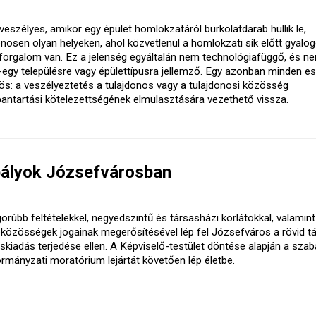
veszélyes, amikor egy épület homlokzatáról burkolatdarab hullik le,
önösen olyan helyeken, ahol közvetlenül a homlokzati sík előtt gyalo
forgalom van. Ez a jelenség egyáltalán nem technológiafüggő, és ne
-egy településre vagy épülettípusra jellemző. Egy azonban minden e
ös: a veszélyeztetés a tulajdonos vagy a tulajdonosi közösség
bantartási kötelezettségének elmulasztására vezethető vissza.
bályok Józsefvárosban
orúbb feltételekkel, negyedszintű és társasházi korlátokkal, valamint
óközösségek jogainak megerősítésével lép fel Józsefváros a rövid t
áskiadás terjedése ellen. A Képviselő-testület döntése alapján a sza
ormányzati moratórium lejártát követően lép életbe.