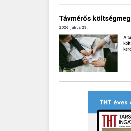
Távmérős költségmegos
2026. július 23.
A t
köl
kér