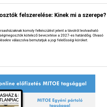
ztók felszerelése: Kinek mi a szerepe?
ársasházaknak komoly felkészülést jelent a távolról leolvasható
tségmegosztók kötelező bevezetése a 2027-es határidőig. Olvasó
désekre válaszolva bemutatjuk a jogi felelősségi köröket.