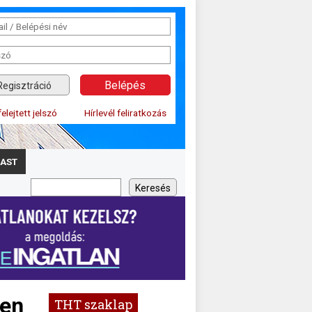
Regisztráció
felejtett jelszó
Hírlevél feliratkozás
AST
ben
THT szaklap