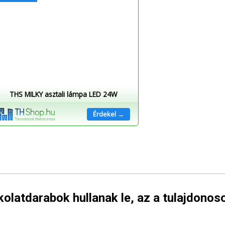
THS MILKY asztali lámpa LED 24W
Érdekel →
olatdarabok hullanak le, az a tulajdonos