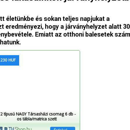
t életünkbe és sokan teljes napjukat a
zt eredményezi, hogy a járványhelyzet alatt 3
énybevétele. Emiatt az otthoni balesetek szá
hatunk.
 230 HUF
2 típusú NAGY Társasházi csomag 6 db -
os tábla/matrica szett