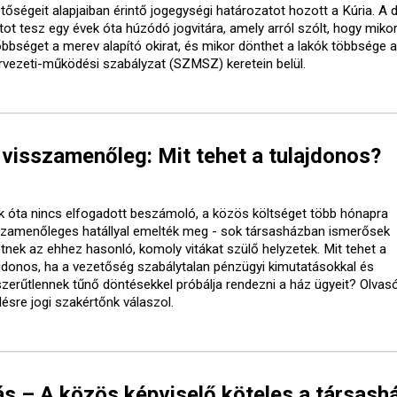
etőségeit alapjaiban érintő jogegységi határozatot hozott a Kúria. A 
tot tesz egy évek óta húzódó jogvitára, amely arról szólt, hogy mikor
őbbséget a merev alapító okirat, és mikor dönthet a lakók többsége a
rvezeti-működési szabályzat (SZMSZ) keretein belül.
visszamenőleg: Mit tehet a tulajdonos?
k óta nincs elfogadott beszámoló, a közös költséget több hónapra
szamenőleges hatállyal emelték meg - sok társasházban ismerősek
etnek az ehhez hasonló, komoly vitákat szülő helyzetek. Mit tehet a
ajdonos, ha a vezetőség szabálytalan pénzügyi kimutatásokkal és
szerűtlennek tűnő döntésekkel próbálja rendezni a ház ügyeit? Olvasó
désre jogi szakértőnk válaszol.
s – A közös képviselő köteles a társash