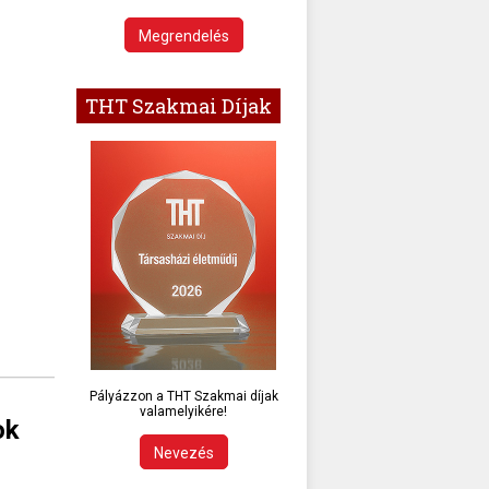
Megrendelés
THT Szakmai Díjak
Pályázzon a THT Szakmai díjak
valamelyikére!
ok
Nevezés