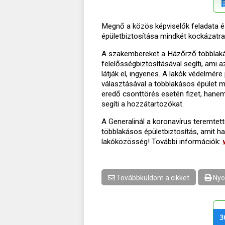
Megnő a közös képviselők feladata és
épületbiztosítása mindkét kockázatra
A szakembereket a Házőrző többlaká
felelősségbiztosításával segíti, ami
látják el, ingyenes. A lakók védelmére
választásával a többlakásos épület 
eredő csonttörés esetén fizet, hanem b
segíti a hozzátartozókat.
A Generalinál a koronavírus teremtet
többlakásos épületbiztosítás, amit h
lakóközösség! További információk:
Továbbküldöm a cikket
Nyo
3