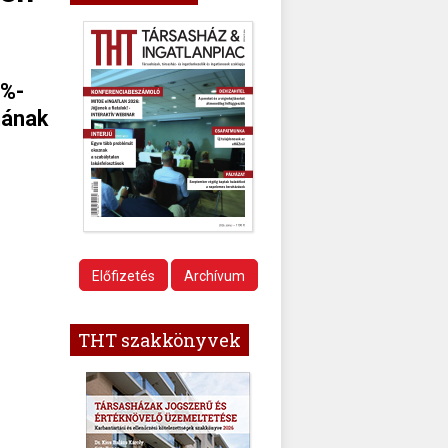
0%-
mának
Előfizetés
Archívum
THT szakkönyvek