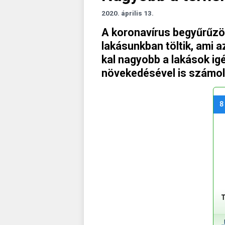
2020. április 13.
A koronavírus begyűrűzöt
lakásunkban töltik, ami a
kal nagyobb a lakások ig
növekedésével is számol
8
T