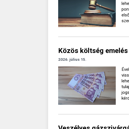
leh
pon
els
sze
Közös költség emelés 
2026. július 15.
Éve
vis
leh
tul
jog
kér
Veszélyes gázszivárgá