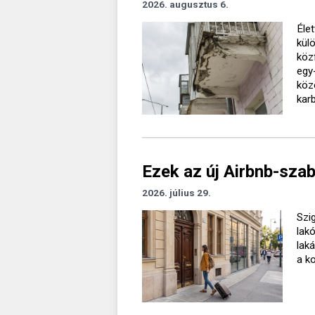
2026. augusztus 6.
Élet
kül
köz
egy
köz
kar
Ezek az új Airbnb-sza
2026. július 29.
Szig
lak
lak
a k