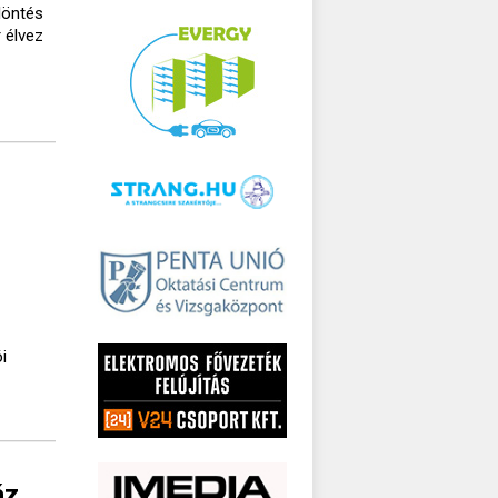
döntés
 élvez
i
áz