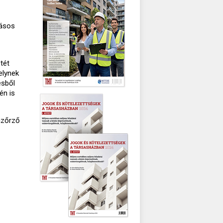
kásos
tét
elynek
ésből
én is
ázőrző