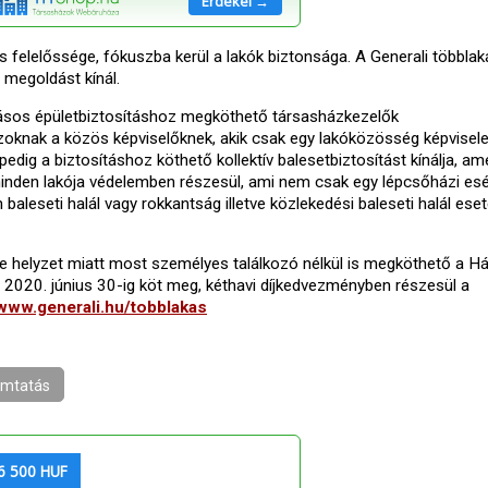
Érdekel →
 felelőssége, fókuszba kerül a lakók biztonsága. A Generali többla
 megoldást kínál.
sos épületbiztosításhoz megköthető társasházkezelők
 azoknak a közös képviselőknek, akik csak egy lakóközösség képvisele
 pedig a biztosításhoz köthető kollektív balesetbiztosítást kínálja, am
minden lakója védelemben részesül, ami nem csak egy lépcsőházi es
aleseti halál vagy rokkantság illetve közlekedési baleseti halál eset
te helyzet miatt most személyes találkozó nélkül is megköthető a H
a 2020. június 30-ig köt meg, kéthavi díjkedvezményben részesül a
www.generali.hu/tobblakas
mtatás
6 500 HUF