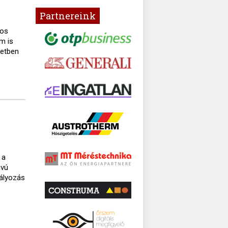
Partnereink
gos
m is
setben
 a
ávú
bályozás