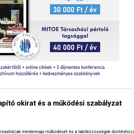
lapító okirat és a működési szabályzat
ársasházak mindennapi működését és a lakóközösségek döntéshoza