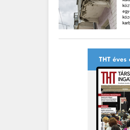
köz
egy
köz
kar