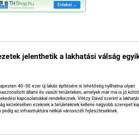
Érdekel →
etek jelenthetik a lakhatási válság egyi
apesten 40-50 ezer új lakás építésére is lehetőség nyílhatna olyan
lhasznosított állami és vasúti területeken, amelyek már ma is jó kötö
lekedési kapcsolatokkal rendelkeznek. Vitézy Dávid szerint a lakhatás
ság kezelésében ezeknek a területeknek kellene nagyobb szerepet ka
pedig az infrastruktúra nélküli városszéli fejlesztéseknek.