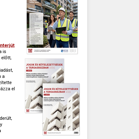
interjút
a is
előtt,
iadást,
n a
ítette
rázza el
derült,
gy
a