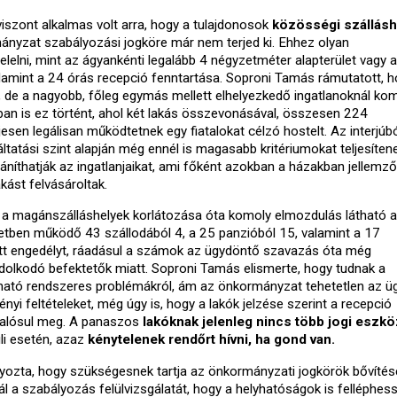
viszont alkalmas volt arra, hogy a tulajdonosok
közösségi szállásh
mányzat szabályozási jogköre már nem terjed ki. Ehhez olyan
lni, mint az ágyankénti legalább 4 négyzetméter alapterület vagy a
lamint a 24 órás recepció fenntartása. Soproni Tamás rámutatott, 
 de a nagyobb, főleg egymás mellett elhelyezkedő ingatlanoknál ko
ban is ez történt, ahol két lakás összevonásával, összesen 224
esen legálisan működtetnek egy fiatalokat célzó hostelt. Az interjúbó
áltatási szint alapján még ennél is magasabb kritériumokat teljesíten
váníthatják az ingatlanjaikat, ami főként azokban a házakban jellemző
kást felvásároltak.
nt a magánszálláshelyek korlátozása óta komoly elmozdulás látható a
ületben működő 43 szállodából 4, a 25 panzióból 15, valamint a 17
ott engedélyt, ráadásul a számok az ügydöntő szavazás óta még
dolkodó befektetők miatt. Soproni Tamás elismerte, hogy tudnak a
ható rendszeres problémákról, ám az önkormányzat tehetetlen az ü
vényi feltételeket, még úgy is, hogy a lakók jelzése szerint a recepció
 valósul meg. A panaszos
lakóknak jelenleg nincs több jogi eszk
li esetén, azaz
kénytelenek rendőrt hívni, ha gond van.
yozta, hogy szükségesnek tartja az önkormányzati jogkörök bővítésé
 a szabályozás felülvizsgálatát, hogy a helyhatóságok is felléphes