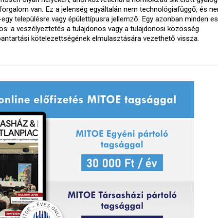
forgalom van. Ez a jelenség egyáltalán nem technológiafüggő, és ne
-egy településre vagy épülettípusra jellemző. Egy azonban minden e
ös: a veszélyeztetés a tulajdonos vagy a tulajdonosi közösség
bantartási kötelezettségének elmulasztására vezethető vissza.