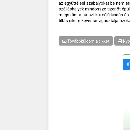
az együttélési szabályokat be nem tar
szálláshelyek mindössze tizenöt épül
megszűnt a turisztikai célú kiadás és
tiltás sikere kevéssé vigasztalja azok
Továbbküldöm a cikket
Nyo
8