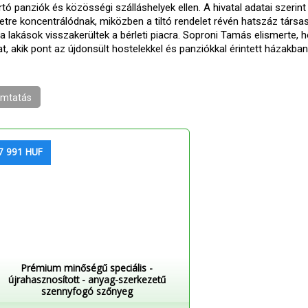
tó panziók és közösségi szálláshelyek ellen. A hivatal adatai szerint 
etre koncentrálódnak, miközben a tiltó rendelet révén hatszáz társ
 a lakások visszakerültek a bérleti piacra. Soproni Tamás elismerte, 
at, akik pont az újdonsült hostelekkel és panziókkal érintett házakban
mtatás
7 991 HUF
Prémium minőségű speciális -
újrahasznosított - anyag-szerkezetű
szennyfogó szőnyeg