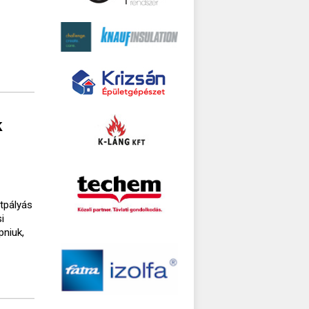
k
ttpályás
i
pniuk,