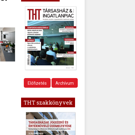
Előfizetés
Archívum
THT szakkönyvek