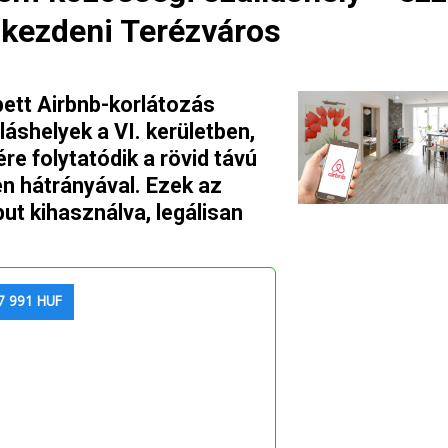
 kezdeni Terézváros
épett Airbnb-korlátozás
áshelyek a VI. kerületben,
re folytatódik a rövid távú
n hátrányával. Ezek az
put kihasználva, legálisan
7 991 HUF