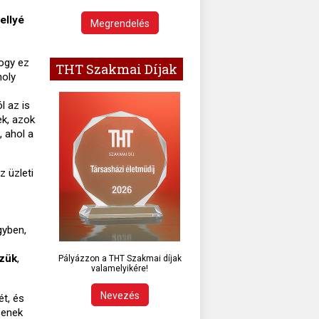
ellyé
Megrendelés
hogy ez
THT Szakmai Díjak
moly
l az is
ek, azok
, ahol a
z üzleti
gyben,
özük
,
Pályázzon a THT Szakmai díjak
valamelyikére!
Nevezés
t, és
senek