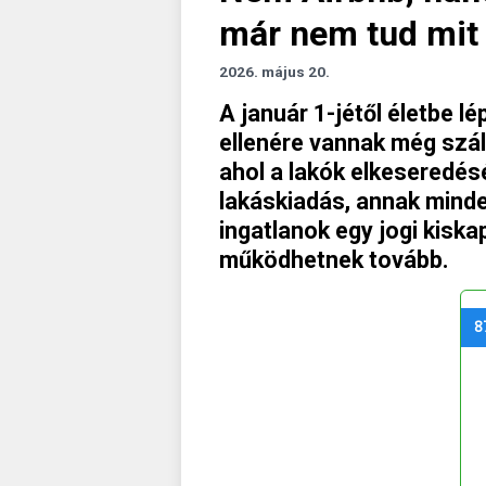
már nem tud mit
2026. május 20.
A január 1-jétől életbe l
ellenére vannak még száll
ahol a lakók elkeseredésé
lakáskiadás, annak minde
ingatlanok egy jogi kiska
működhetnek tovább.
8