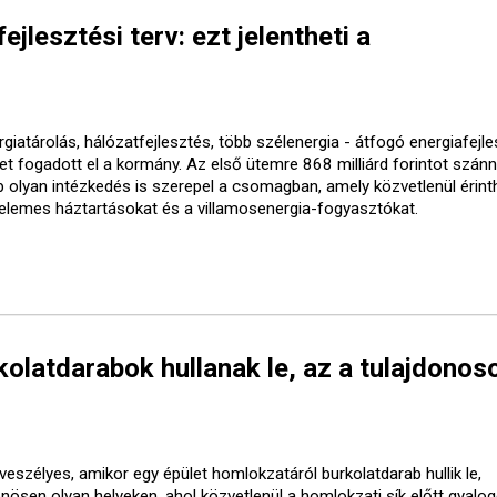
ejlesztési terv: ezt jelentheti a
giatárolás, hálózatfejlesztés, több szélenergia - átfogó energiafejle
vet fogadott el a kormány. Az első ütemre 868 milliárd forintot szánn
b olyan intézkedés is szerepel a csomagban, amely közvetlenül érinth
elemes háztartásokat és a villamosenergia-fogyasztókat.
olatdarabok hullanak le, az a tulajdonos
veszélyes, amikor egy épület homlokzatáról burkolatdarab hullik le,
önösen olyan helyeken, ahol közvetlenül a homlokzati sík előtt gyalo