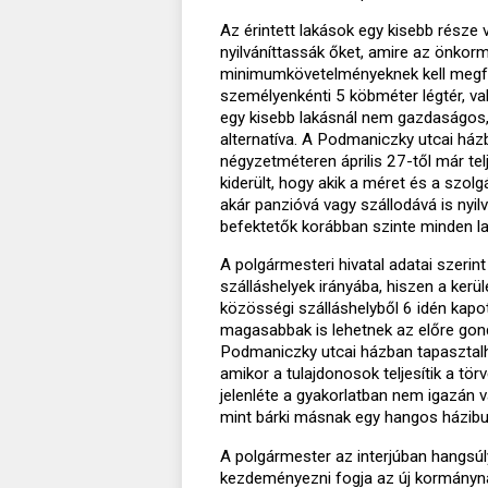
Az érintett lakások egy kisebb része 
nyilváníttassák őket, amire az önkor
minimumkövetelményeknek kell megfele
személyenkénti 5 köbméter légtér, va
egy kisebb lakásnál nem gazdaságos,
alternatíva. A Podmaniczky utcai ház
négyzetméteren április 27-től már telj
kiderült, hogy akik a méret és a szolg
akár panzióvá vagy szállodává is nyil
befektetők korábban szinte minden la
A polgármesteri hivatal adatai szeri
szálláshelyek irányába, hiszen a ker
közösségi szálláshelyből 6 idén kap
magasabbak is lehetnek az előre gon
Podmaniczky utcai házban tapasztal
amikor a tulajdonosok teljesítik a tör
jelenléte a gyakorlatban nem igazán
mint bárki másnak egy hangos házibu
A polgármester az interjúban hangsúl
kezdeményezni fogja az új kormánynál