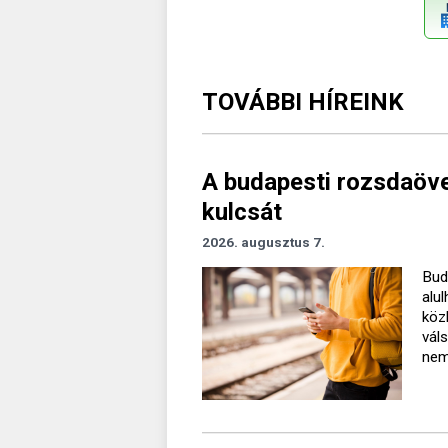
TOVÁBBI HÍREINK
A budapesti rozsdaövez
kulcsát
2026. augusztus 7.
Bud
alu
köz
vál
nem 