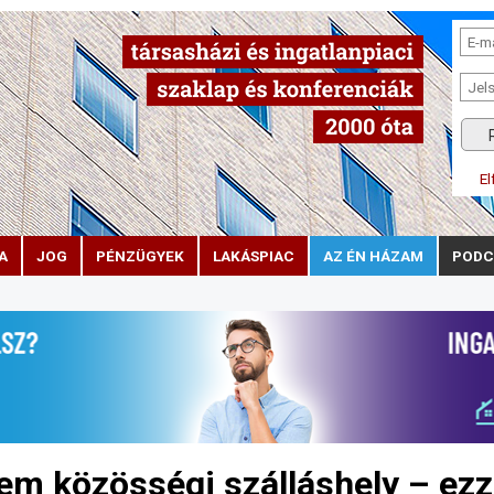
El
A
JOG
PÉNZÜGYEK
LAKÁSPIAC
AZ ÉN HÁZAM
PODC
m közösségi szálláshely – ezz