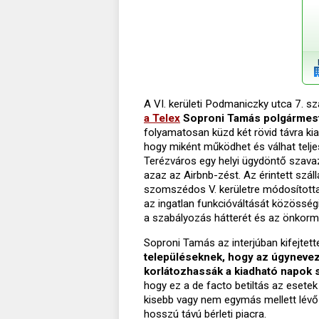
A VI. kerületi Podmaniczky utca 7. 
a Telex
Soproni Tamás polgármest
folyamatosan küzd két rövid távra kiad
hogy miként működhet és válhat teljes
Terézváros egy helyi ügydöntő szavazás
azaz az Airbnb-zést. Az érintett száll
szomszédos V. kerületre módosította
az ingatlan funkcióváltását közösségi
a szabályozás hátterét és az önkorm
Soproni Tamás az interjúban kifejtett
településeknek, hogy az úgynevez
korlátozhassák a kiadható napok 
hogy ez a de facto betiltás az eset
kisebb vagy nem egymás mellett lévő l
hosszú távú bérleti piacra.