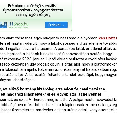
Prémium minőségű speciális -
újrahasznosított - anyag-szerkezetű
szennyfogó szőnyeg
Érdekel →
szám alatti társasház egyik lakójának beszámolója nyomán
készített 
errel
, miután kiderült, hogy a lakóközösség a tiltás ellenére továbbr
ott ingatlan zavaró hatásaival. A panaszos lakók értetlenül álltak az 
en legálissá a lakások turisztikai célú hasznosítása azután, hogy
t követve 2026. január 1-jétől elvileg betiltotta a rövid távú lakásk
ásadó kezdetben úgy próbált kibújni a tiltás alól, hogy a platformoko
 a lokációt, ám április folyamán az önkormányzat határozatban rögz
 szálláshellyé. A lap ezután felkérte a kerület vezetőjét, hogy magya
ányzat lehetőségeit.
e,
az előző kormány kizárólag arra adott felhatalmazást a
ett magánszálláshelyeknél és egyéb szálláshelyeknél
számát
, és ezt a VI. kerület meg is tette. A polgármester szavaiból ki
ek többségében működött is, hiszen a tulajdonosok zöme csak egy-e
akást üzemeltetett, amelyeket a tiltás után eladtak, vagy áttereltek 