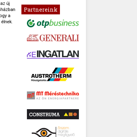
az új
Partnereink
asházban
hogy a
 élnek.