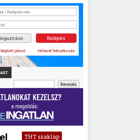
Regisztráció
felejtett jelszó
Hírlevél feliratkozás
AST
el
THT szaklap