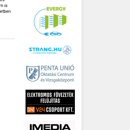
m is
setben