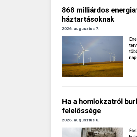
868 milliárdos energiaf
háztartásoknak
2026. augusztus 7.
Ener
ter
töb
nap
Ha a homlokzatról burk
felelőssége
2026. augusztus 6.
Élet
kül