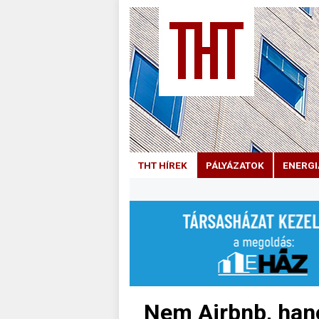
THT HÍREK
PÁLYÁZATOK
ENERGI
Nem Airbnb, hane