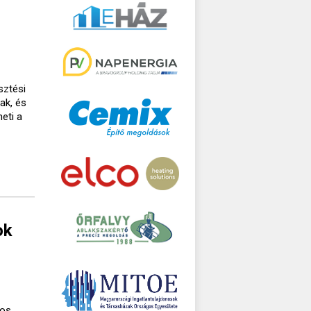
sztési
ak, és
eti a
ok
gos