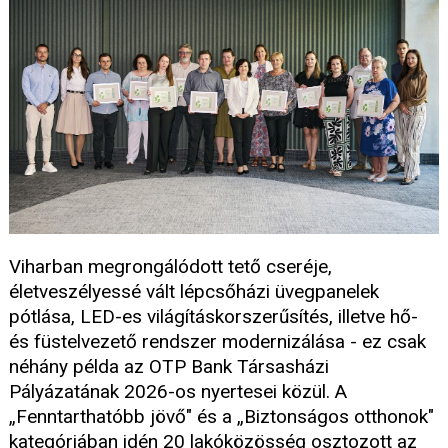
Viharban megrongálódott tető cseréje,
életveszélyessé vált lépcsőházi üvegpanelek
pótlása, LED-es világításkorszerűsítés, illetve hő-
és füstelvezető rendszer modernizálása - ez csak
néhány példa az OTP Bank Társasházi
Pályázatának 2026-os nyertesei közül. A
„Fenntarthatóbb jövő" és a „Biztonságos otthonok"
kategóriában idén 20 lakóközösség osztozott az