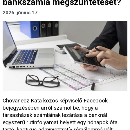
bankszámla megszüntetését?
2026. június 17.
Chovanecz Kata közös képviselő Facebook
bejegyzésében arról számol be, hogy a
társasházak számláinak lezárása a banknál
egyszerű rutinfolyamat helyett egy hónapok óta
tartó, kaotikus adminisztratív rémálommá vált.