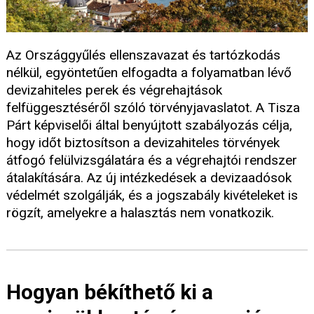
Az Országgyűlés ellenszavazat és tartózkodás
nélkül, egyöntetűen elfogadta a folyamatban lévő
devizahiteles perek és végrehajtások
felfüggesztéséről szóló törvényjavaslatot. A Tisza
Párt képviselői által benyújtott szabályozás célja,
hogy időt biztosítson a devizahiteles törvények
átfogó felülvizsgálatára és a végrehajtói rendszer
átalakítására. Az új intézkedések a devizaadósok
védelmét szolgálják, és a jogszabály kivételeket is
rögzít, amelyekre a halasztás nem vonatkozik.
Hogyan békíthető ki a