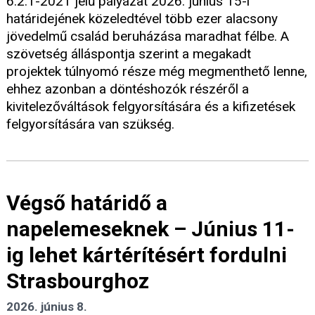
6.2.1-2021 jelű pályázat 2026. június 15-i
határidejének közeledtével több ezer alacsony
jövedelmű család beruházása maradhat félbe. A
szövetség álláspontja szerint a megakadt
projektek túlnyomó része még megmenthető lenne,
ehhez azonban a döntéshozók részéről a
kivitelezőváltások felgyorsítására és a kifizetések
felgyorsítására van szükség.
Végső határidő a
napelemeseknek – Június 11-
ig lehet kártérítésért fordulni
Strasbourghoz
2026. június 8.