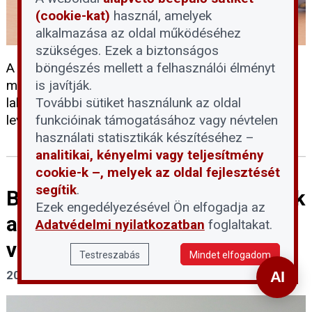
(cookie-kat)
használ, amelyek
alkalmazása az oldal működéséhez
szükséges. Ezek a biztonságos
A Magyar Posta frissítette díjszabását 2026.
böngészés mellett a felhasználói élményt
május 1-jei hatállyal. Az áremelés elsősorban a
is javítják.
lakossági és üzleti csomagküldést, valamint a
További sütiket használunk az oldal
levélpostai szolgáltatásokat érinti.
funkcióinak támogatásához vagy névtelen
használati statisztikák készítéséhez –
analitikai, kényelmi vagy teljesítmény
cookie-k –, melyek az oldal fejlesztését
segítik
.
Bezárul egy kiskapu: szigorodik
Ezek engedélyezésével Ön elfogadja az
az Otthontámogatás
Adatvédelmi nyilatkozatban
foglaltakat.
visszafizetése
Testreszabás
Mindet elfogadom
2026. április 24.