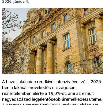
2026. június 4.
A hazai lakáspiac rendkívül intenzív évet zárt: 2025-
ben a lakásár-növekedés országosan
reálértelemben elérte a 19,0%-ot, ami az elmúlt
negyedszázad legjelentősebb áremelkedési üteme.