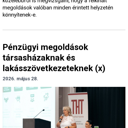
közelebbről is megvizsgálni, hogy a felkínált
megoldások valóban minden érintett helyzetén
könnyítenek-e.
Pénzügyi megoldások
társasházaknak és
lakásszövetkezeteknek (x)
2026. május 28.