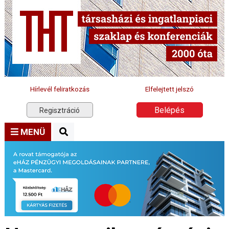
Hírlevél feliratkozás
Elfelejtett jelszó
Belépés
Regisztráció
MENÜ