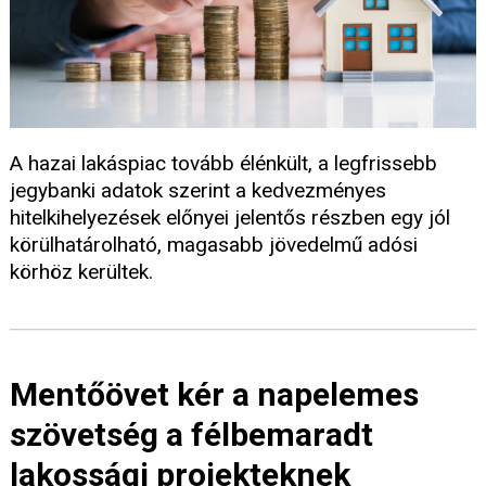
A hazai lakáspiac tovább élénkült, a legfrissebb
jegybanki adatok szerint a kedvezményes
hitelkihelyezések előnyei jelentős részben egy jól
körülhatárolható, magasabb jövedelmű adósi
körhöz kerültek.
Mentőövet kér a napelemes
szövetség a félbemaradt
lakossági projekteknek