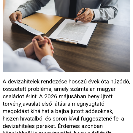
A devizahitelek rendezése hosszú évek óta húzódó,
összetett probléma, amely számtalan magyar
családot érint. A 2026 májusában benyújtott
törvényjavaslat első látásra megnyugtató
megoldást kínálhat a bajba jutott adósoknak,
hiszen hivatalból és soron kívül függesztené fel a
devizahiteles pereket. Érdemes azonban