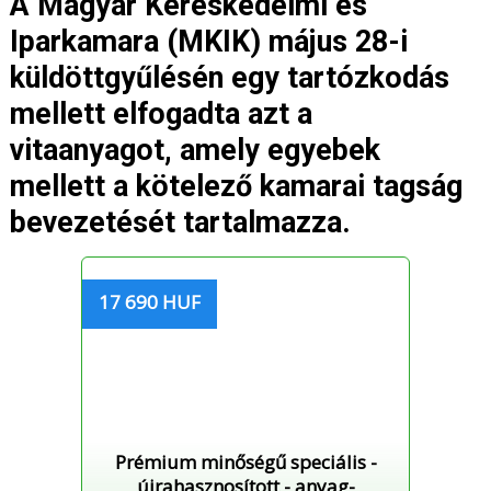
A Magyar Kereskedelmi és
Iparkamara (MKIK) május 28-i
küldöttgyűlésén egy tartózkodás
mellett elfogadta azt a
vitaanyagot, amely egyebek
mellett a kötelező kamarai tagság
bevezetését tartalmazza.
17 690 HUF
Prémium minőségű speciális -
újrahasznosított - anyag-