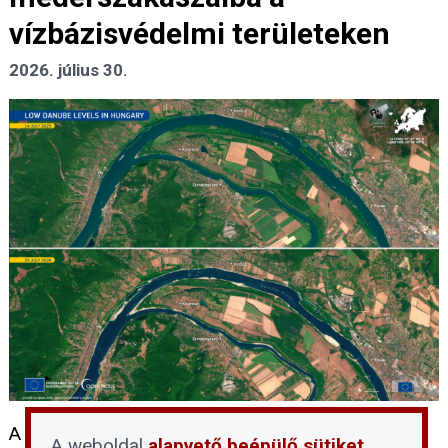
vízbázisvédelmi területeken
2026. július 30.
A rekordalacsony dunai vízállás idején sokan
A weboldal
alapvető beépülő sütiket