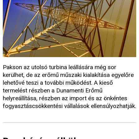
Pakson az utolsó turbina leállására még sor
kerülhet, de az erőmű műszaki kialakítása egyelőre
lehetővé teszi a további működést. A kieső
termelést részben a Dunamenti Erőmű
helyreállítása, részben az import és az önkéntes
fogyasztáscsökkentési vállalások ellensúlyozhatják.