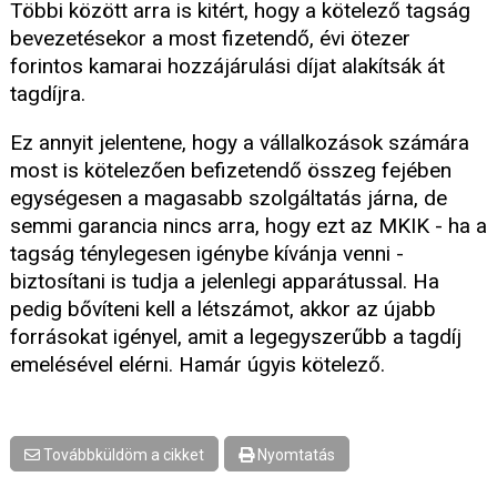
Többi között arra is kitért, hogy a kötelező tagság
bevezetésekor a most fizetendő, évi ötezer
forintos kamarai hozzájárulási díjat alakítsák át
tagdíjra.
Ez annyit jelentene, hogy a vállalkozások számára
most is kötelezően befizetendő összeg fejében
egységesen a magasabb szolgáltatás járna, de
semmi garancia nincs arra, hogy ezt az MKIK - ha a
tagság ténylegesen igénybe kívánja venni -
biztosítani is tudja a jelenlegi apparátussal. Ha
pedig bővíteni kell a létszámot, akkor az újabb
forrásokat igényel, amit a legegyszerűbb a tagdíj
emelésével elérni. Hamár úgyis kötelező.
Továbbküldöm a cikket
Nyomtatás