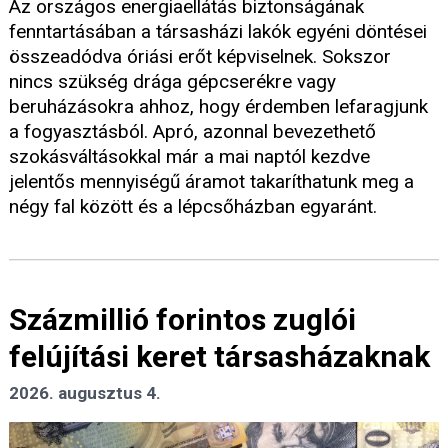
Az országos energiaellátás biztonságának
fenntartásában a társasházi lakók egyéni döntései
összeadódva óriási erőt képviselnek. Sokszor
nincs szükség drága gépcserékre vagy
beruházásokra ahhoz, hogy érdemben lefaragjunk
a fogyasztásból. Apró, azonnal bevezethető
szokásváltásokkal már a mai naptól kezdve
jelentős mennyiségű áramot takaríthatunk meg a
négy fal között és a lépcsőházban egyaránt.
Százmillió forintos zuglói
felújítási keret társasházaknak
2026. augusztus 4.