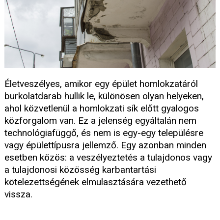
Életveszélyes, amikor egy épület homlokzatáról
burkolatdarab hullik le, különösen olyan helyeken,
ahol közvetlenül a homlokzati sík előtt gyalogos
közforgalom van. Ez a jelenség egyáltalán nem
technológiafüggő, és nem is egy-egy településre
vagy épülettípusra jellemző. Egy azonban minden
esetben közös: a veszélyeztetés a tulajdonos vagy
a tulajdonosi közösség karbantartási
kötelezettségének elmulasztására vezethető
vissza.