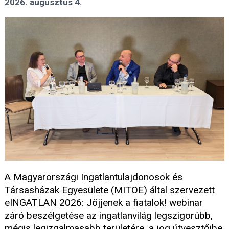
2026. augusztus 4.
A Magyarországi Ingatlantulajdonosok és
Társasházak Egyesülete (MITOE) által szervezett
eINGATLAN 2026: Jöjjenek a fiatalok! webinar
záró beszélgetése az ingatlanvilág legszigorúbb,
mégis legizgalmasabb területére, a jog útvesztőibe