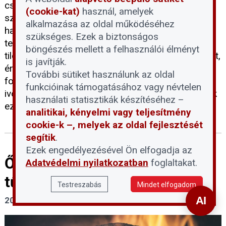
csábítónak találják, hogy besétáljanak a folyó
(cookie-kat)
használ, amelyek
szárazzá vált medrébe, ám a Fővárosi Vízművek
alkalmazása az oldal működéséhez
határozottan figyelmeztet: a vízbázisvédelmi
szükséges. Ezek a biztonságos
területekre belépni és ott tartózkodni szigorúan
böngészés mellett a felhasználói élményt
tilos. Ahhoz, hogy megértsük e tilalom jelentőségét,
is javítják.
érdemes tisztázni, mit jelent pontosan a vízbázis
További sütiket használunk az oldal
fogalma, és miért jelenthet kockázatot a lakossági
funkcióinak támogatásához vagy névtelen
ivóvízellátásra az emberi jelenlét a Duna medrének
használati statisztikák készítéséhez –
ezen részein.
analitikai, kényelmi vagy teljesítmény
cookie-k –, melyek az oldal fejlesztését
segítik
.
Ezek engedélyezésével Ön elfogadja az
Ősztől 5 százalékra csökken a
Adatvédelmi nyilatkozatban
foglaltakat.
tűzifa áfája
Testreszabás
Mindet elfogadom
2026. július 30.