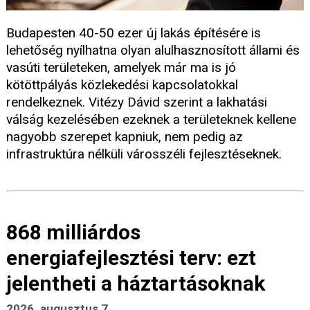
Budapesten 40-50 ezer új lakás építésére is
lehetőség nyílhatna olyan alulhasznosított állami és
vasúti területeken, amelyek már ma is jó
kötöttpályás közlekedési kapcsolatokkal
rendelkeznek. Vitézy Dávid szerint a lakhatási
válság kezelésében ezeknek a területeknek kellene
nagyobb szerepet kapniuk, nem pedig az
infrastruktúra nélküli városszéli fejlesztéseknek.
868 milliárdos
energiafejlesztési terv: ezt
jelentheti a háztartásoknak
2026. augusztus 7.