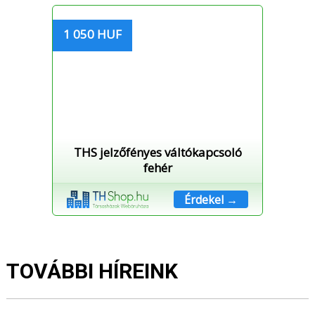
1 050 HUF
THS jelzőfényes váltókapcsoló
fehér
Érdekel →
TOVÁBBI HÍREINK