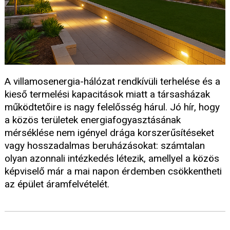
A villamosenergia-hálózat rendkívüli terhelése és a
kieső termelési kapacitások miatt a társasházak
működtetőire is nagy felelősség hárul. Jó hír, hogy
a közös területek energiafogyasztásának
mérséklése nem igényel drága korszerűsítéseket
vagy hosszadalmas beruházásokat: számtalan
olyan azonnali intézkedés létezik, amellyel a közös
képviselő már a mai napon érdemben csökkentheti
az épület áramfelvételét.