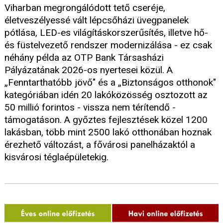
Viharban megrongálódott tető cseréje,
életveszélyessé vált lépcsőházi üvegpanelek
pótlása, LED-es világításkorszerűsítés, illetve hő-
és füstelvezető rendszer modernizálása - ez csak
néhány példa az OTP Bank Társasházi
Pályázatának 2026-os nyertesei közül. A
„Fenntarthatóbb jövő" és a „Biztonságos otthonok"
kategóriában idén 20 lakóközösség osztozott az
50 millió forintos - vissza nem térítendő -
támogatáson. A győztes fejlesztések közel 1200
lakásban, több mint 2500 lakó otthonában hoznak
érezhető változást, a fővárosi panelházaktól a
kisvárosi téglaépületekig.