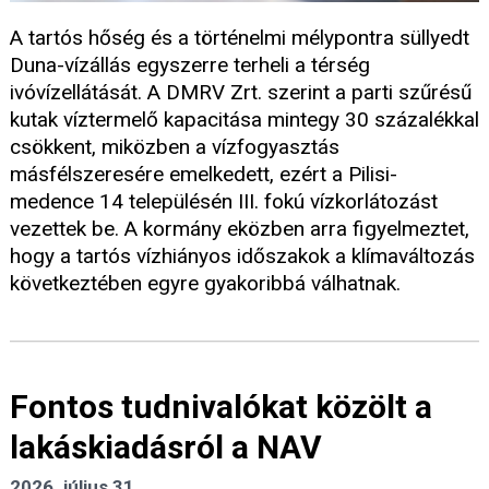
A tartós hőség és a történelmi mélypontra süllyedt
Duna-vízállás egyszerre terheli a térség
ivóvízellátását. A DMRV Zrt. szerint a parti szűrésű
kutak víztermelő kapacitása mintegy 30 százalékkal
csökkent, miközben a vízfogyasztás
másfélszeresére emelkedett, ezért a Pilisi-
medence 14 településén III. fokú vízkorlátozást
vezettek be. A kormány eközben arra figyelmeztet,
hogy a tartós vízhiányos időszakok a klímaváltozás
következtében egyre gyakoribbá válhatnak.
Fontos tudnivalókat közölt a
lakáskiadásról a NAV
2026. július 31.