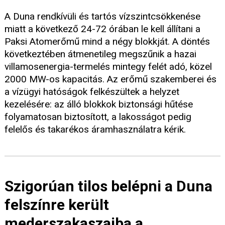
A Duna rendkívüli és tartós vízszintcsökkenése
miatt a következő 24-72 órában le kell állítani a
Paksi Atomerőmű mind a négy blokkját. A döntés
következtében átmenetileg megszűnik a hazai
villamosenergia-termelés mintegy felét adó, közel
2000 MW-os kapacitás. Az erőmű szakemberei és
a vízügyi hatóságok felkészültek a helyzet
kezelésére: az álló blokkok biztonsági hűtése
folyamatosan biztosított, a lakosságot pedig
felelős és takarékos áramhasználatra kérik.
Szigorúan tilos belépni a Duna
felszínre került
mederszakaszaiba a