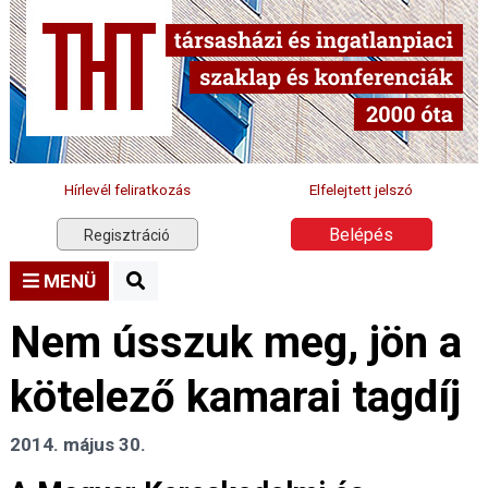
Hírlevél feliratkozás
Elfelejtett jelszó
Belépés
Regisztráció
MENÜ
Nem ússzuk meg, jön a
kötelező kamarai tagdíj
2014. május 30.