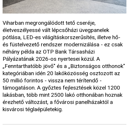
Viharban megrongálódott tető cseréje,
életveszélyessé vált lépcsőházi üvegpanelek
pótlása, LED-es világításkorszerűsítés, illetve hő-
és füstelvezető rendszer modernizálása - ez csak
néhány példa az OTP Bank Társasházi
Pályázatának 2026-os nyertesei közül. A
„Fenntarthatóbb jövő" és a „Biztonságos otthonok"
kategóriában idén 20 lakóközösség osztozott az
50 millió forintos - vissza nem térítendő -
támogatáson. A győztes fejlesztések közel 1200
lakásban, több mint 2500 lakó otthonában hoznak
érezhető változást, a fővárosi panelházaktól a
kisvárosi téglaépületekig.