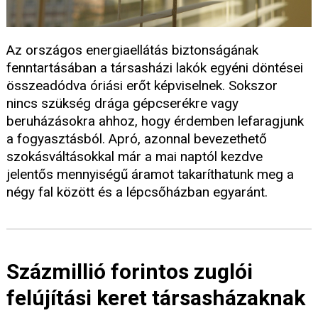
Az országos energiaellátás biztonságának
fenntartásában a társasházi lakók egyéni döntései
összeadódva óriási erőt képviselnek. Sokszor
nincs szükség drága gépcserékre vagy
beruházásokra ahhoz, hogy érdemben lefaragjunk
a fogyasztásból. Apró, azonnal bevezethető
szokásváltásokkal már a mai naptól kezdve
jelentős mennyiségű áramot takaríthatunk meg a
négy fal között és a lépcsőházban egyaránt.
Százmillió forintos zuglói
felújítási keret társasházaknak