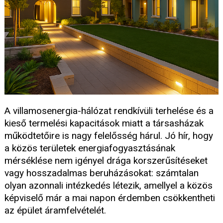
A villamosenergia-hálózat rendkívüli terhelése és a
kieső termelési kapacitások miatt a társasházak
működtetőire is nagy felelősség hárul. Jó hír, hogy
a közös területek energiafogyasztásának
mérséklése nem igényel drága korszerűsítéseket
vagy hosszadalmas beruházásokat: számtalan
olyan azonnali intézkedés létezik, amellyel a közös
képviselő már a mai napon érdemben csökkentheti
az épület áramfelvételét.