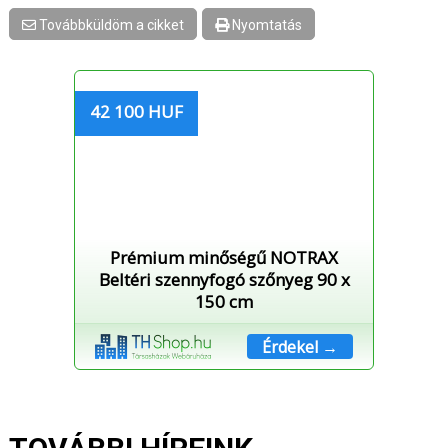
Továbbküldöm a cikket
Nyomtatás
42 100 HUF
Prémium minőségű NOTRAX
Beltéri szennyfogó szőnyeg 90 x
150 cm
Érdekel →