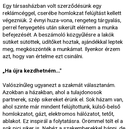
Egy társasházban volt szerződésünk egy
reklámcéggel, cserébe homlokzat felújítást kellett
végezniük. 2 évnyi huza-vona, rengeteg tárgyalás,
perrel fenyegetés után sikerült elérnem a munka
befejezését. A beszámoló közgyűlésre a lakók
sütiket sütöttek, üdítőket hoztak, ajándékkal leptek
meg, megköszönték a munkámat. Ilyenkor érzem
azt, hogy van értelme ezt csinálni.
„Ha újra kezdhetném..."
Valószínűleg ugyanezt a szakmát választanám.
Azokban a házakban, ahol a tulajdonosok
partnerek, szép sikereket érünk el. Sok házam van,
ahol szinte már mindent felújítottunk, külső-belső
homlokzatot, gázt, elektromos hálózatot, tetőt,
ablakot. Ez inspirál a folytatásra. Örömmel tölt el a
sok pici siker is. Nehéz a szakemberekkel bánni, de