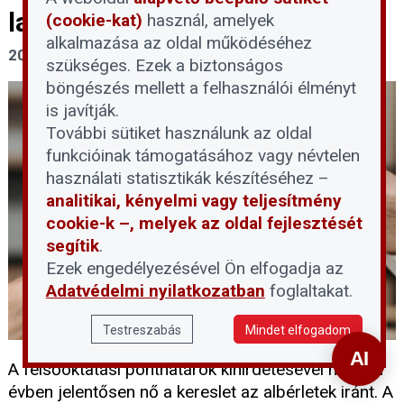
lakáskiadásról a NAV
(cookie-kat)
használ, amelyek
alkalmazása az oldal működéséhez
2026. július 31.
szükséges. Ezek a biztonságos
böngészés mellett a felhasználói élményt
is javítják.
További sütiket használunk az oldal
funkcióinak támogatásához vagy névtelen
használati statisztikák készítéséhez –
analitikai, kényelmi vagy teljesítmény
cookie-k –, melyek az oldal fejlesztését
segítik
.
Ezek engedélyezésével Ön elfogadja az
Adatvédelmi nyilatkozatban
foglaltakat.
Testreszabás
Mindet elfogadom
A felsőoktatási ponthatárok kihirdetésével minden
évben jelentősen nő a kereslet az albérletek iránt. A