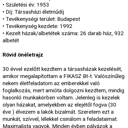
• Születési év: 1953
• Díj: Társasházi életműdíj
• Tevékenységi terület: Budapest
• Tevékenység kezdete: 1992
• Kezelt házak/albetétek száma: 26 darab ház, 932
albetét
Rövid önéletrajz
30 évvel ezelőtt kezdtem a társasházak kezelését,
amikor megalapítottam a FIKASZ Bt-t. Valószínűleg
nekem életfeladatom az emberekkel való
foglalkozás, mert amióta dolgozni kezdtem, mindig
hasonló munkakörben voltam. Jelenleg is kezelek
olyan házakat, amelyekben az elejétől fogva (30
éve ) élvezem a lakók bizalmát. Szeretem ezt a
munkát, szívvel, lélekkel csinálom a feladataimat.
Maximalista vagyok. Minden évben pályázok a