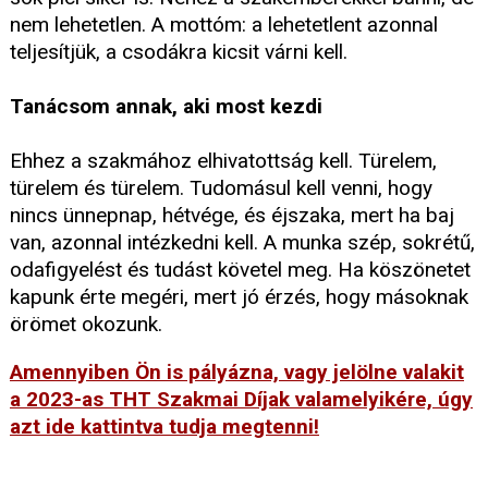
nem lehetetlen. A mottóm: a lehetetlent azonnal
teljesítjük, a csodákra kicsit várni kell.
Tanácsom annak, aki most kezdi
Ehhez a szakmához elhivatottság kell. Türelem,
türelem és türelem. Tudomásul kell venni, hogy
nincs ünnepnap, hétvége, és éjszaka, mert ha baj
van, azonnal intézkedni kell. A munka szép, sokrétű,
odafigyelést és tudást követel meg. Ha köszönetet
kapunk érte megéri, mert jó érzés, hogy másoknak
örömet okozunk.
Amennyiben Ön is pályázna, vagy jelölne valakit
a 2023-as THT Szakmai Díjak valamelyikére, úgy
azt ide kattintva tudja megtenni!