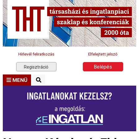
Hírlevél feliratkozás
Elfelejtett jelszó
Belépés
Regisztráció
MENÜ