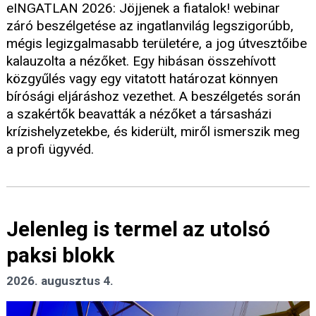
eINGATLAN 2026: Jöjjenek a fiatalok! webinar
záró beszélgetése az ingatlanvilág legszigorúbb,
mégis legizgalmasabb területére, a jog útvesztőibe
kalauzolta a nézőket. Egy hibásan összehívott
közgyűlés vagy egy vitatott határozat könnyen
bírósági eljáráshoz vezethet. A beszélgetés során
a szakértők beavatták a nézőket a társasházi
krízishelyzetekbe, és kiderült, miről ismerszik meg
a profi ügyvéd.
Jelenleg is termel az utolsó
paksi blokk
2026. augusztus 4.