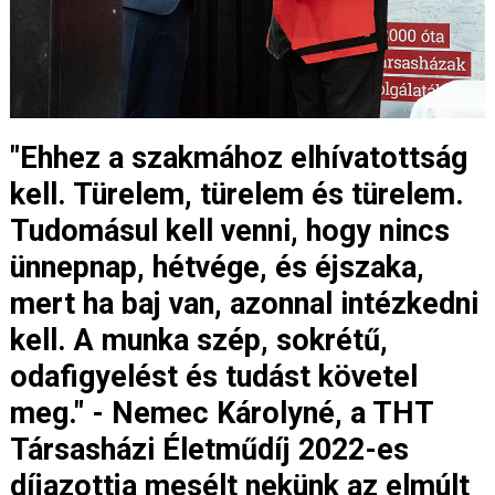
"Ehhez a szakmához elhívatottság
kell. Türelem, türelem és türelem.
Tudomásul kell venni, hogy nincs
ünnepnap, hétvége, és éjszaka,
mert ha baj van, azonnal intézkedni
kell. A munka szép, sokrétű,
odafigyelést és tudást követel
meg." - Nemec Károlyné, a THT
Társasházi Életműdíj 2022-es
díjazottja mesélt nekünk az elmúlt