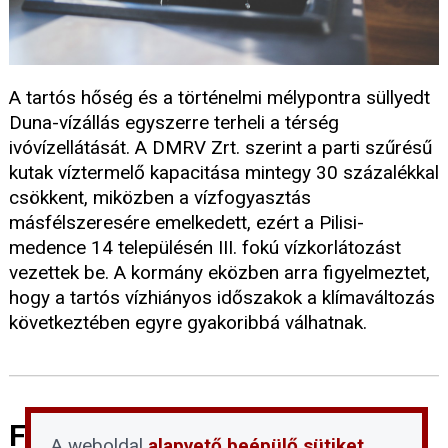
A tartós hőség és a történelmi mélypontra süllyedt
Duna-vízállás egyszerre terheli a térség
ivóvízellátását. A DMRV Zrt. szerint a parti szűrésű
kutak víztermelő kapacitása mintegy 30 százalékkal
csökkent, miközben a vízfogyasztás
másfélszeresére emelkedett, ezért a Pilisi-
medence 14 településén III. fokú vízkorlátozást
vezettek be. A kormány eközben arra figyelmeztet,
hogy a tartós vízhiányos időszakok a klímaváltozás
következtében egyre gyakoribbá válhatnak.
Fontos tudnivalókat közölt a
A weboldal
alapvető beépülő sütiket