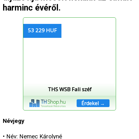
harminc évéről.
53 229 HUF
THS WSB Fali széf
Érdekel →
Névjegy
• Név: Nemec Károlyné