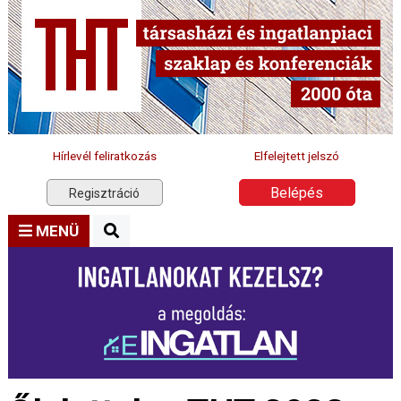
Hírlevél feliratkozás
Elfelejtett jelszó
Belépés
Regisztráció
MENÜ