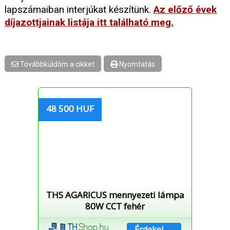
lapszámaiban interjúkat készítünk.
Az előző évek
díjazottjainak listája itt található meg.
Továbbküldöm a cikket
Nyomtatás
48 500 HUF
THS AGARICUS mennyezeti lámpa
80W CCT fehér
Érdekel →