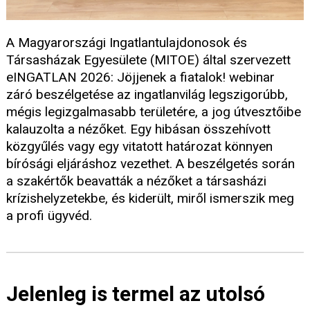
A Magyarországi Ingatlantulajdonosok és
Társasházak Egyesülete (MITOE) által szervezett
eINGATLAN 2026: Jöjjenek a fiatalok! webinar
záró beszélgetése az ingatlanvilág legszigorúbb,
mégis legizgalmasabb területére, a jog útvesztőibe
kalauzolta a nézőket. Egy hibásan összehívott
közgyűlés vagy egy vitatott határozat könnyen
bírósági eljáráshoz vezethet. A beszélgetés során
a szakértők beavatták a nézőket a társasházi
krízishelyzetekbe, és kiderült, miről ismerszik meg
a profi ügyvéd.
Jelenleg is termel az utolsó