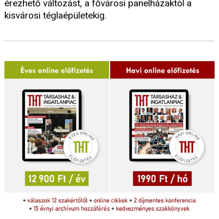
érezhető változást, a fővárosi panelházaktól a
kisvárosi téglaépületekig.