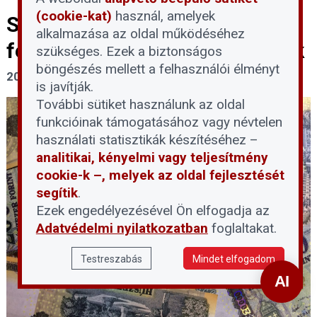
(cookie-kat)
használ, amelyek
Százmillió forintos zuglói
alkalmazása az oldal működéséhez
felújítási keret társasházaknak
szükséges. Ezek a biztonságos
böngészés mellett a felhasználói élményt
2026. augusztus 4.
is javítják.
További sütiket használunk az oldal
funkcióinak támogatásához vagy névtelen
használati statisztikák készítéséhez –
analitikai, kényelmi vagy teljesítmény
cookie-k –, melyek az oldal fejlesztését
segítik
.
Ezek engedélyezésével Ön elfogadja az
Adatvédelmi nyilatkozatban
foglaltakat.
Testreszabás
Mindet elfogadom