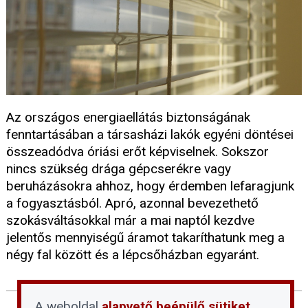
Az országos energiaellátás biztonságának
fenntartásában a társasházi lakók egyéni döntései
összeadódva óriási erőt képviselnek. Sokszor
nincs szükség drága gépcserékre vagy
beruházásokra ahhoz, hogy érdemben lefaragjunk
a fogyasztásból. Apró, azonnal bevezethető
szokásváltásokkal már a mai naptól kezdve
jelentős mennyiségű áramot takaríthatunk meg a
négy fal között és a lépcsőházban egyaránt.
A weboldal
alapvető beépülő sütiket