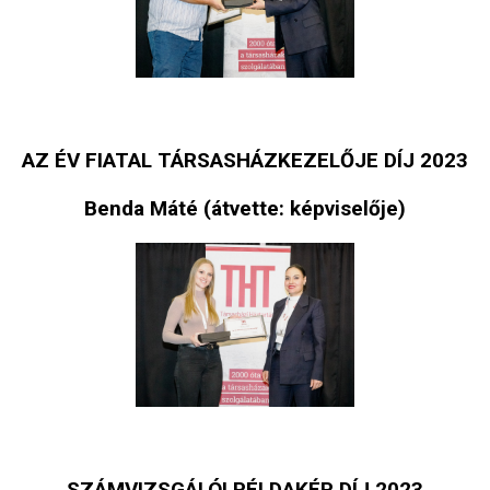
AZ ÉV FIATAL TÁRSASHÁZKEZELŐJE DÍJ 2023
Benda Máté (átvette: képviselője)
SZÁMVIZSGÁLÓI PÉLDAKÉP DÍJ 2023