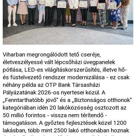
Viharban megrongálódott tető cseréje,
életveszélyessé vált lépcsőházi üvegpanelek
pótlása, LED-es világításkorszerűsítés, illetve hő-
és füstelvezető rendszer modernizálása - ez csak
néhány példa az OTP Bank Társasházi
Pályázatának 2026-os nyertesei közül. A
„Fenntarthatóbb jövő" és a „Biztonságos otthonok"
kategóriában idén 20 lakóközösség osztozott az
50 millió forintos - vissza nem térítendő -
támogatáson. A győztes fejlesztések közel 1200
lakásban, több mint 2500 lakó otthonában hoznak