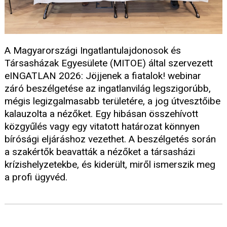
A Magyarországi Ingatlantulajdonosok és
Társasházak Egyesülete (MITOE) által szervezett
eINGATLAN 2026: Jöjjenek a fiatalok! webinar
záró beszélgetése az ingatlanvilág legszigorúbb,
mégis legizgalmasabb területére, a jog útvesztőibe
kalauzolta a nézőket. Egy hibásan összehívott
közgyűlés vagy egy vitatott határozat könnyen
bírósági eljáráshoz vezethet. A beszélgetés során
a szakértők beavatták a nézőket a társasházi
krízishelyzetekbe, és kiderült, miről ismerszik meg
a profi ügyvéd.