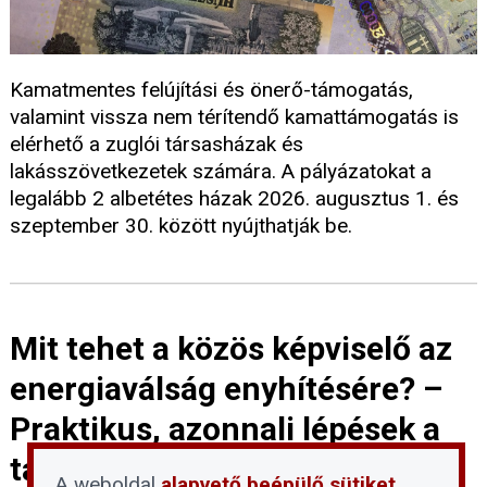
Kamatmentes felújítási és önerő-támogatás,
valamint vissza nem térítendő kamattámogatás is
elérhető a zuglói társasházak és
lakásszövetkezetek számára. A pályázatokat a
legalább 2 albetétes házak 2026. augusztus 1. és
szeptember 30. között nyújthatják be.
Mit tehet a közös képviselő az
energiaválság enyhítésére? –
Praktikus, azonnali lépések a
társasházban
A weboldal
alapvető beépülő sütiket