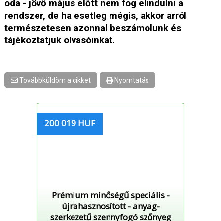
oda - jövő május előtt nem fog elindulni a
rendszer, de ha esetleg mégis, akkor arról
természetesen azonnal beszámolunk és
tájékoztatjuk olvasóinkat.
Továbbküldöm a cikket
Nyomtatás
200 019 HUF
Prémium minőségű speciális -
újrahasznosított - anyag-
szerkezetű szennyfogó szőnyeg