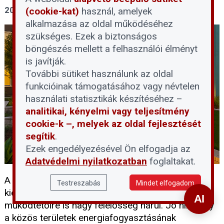
2026. augusztus 3.
(cookie-kat)
használ, amelyek
alkalmazása az oldal működéséhez
szükséges. Ezek a biztonságos
böngészés mellett a felhasználói élményt
is javítják.
További sütiket használunk az oldal
funkcióinak támogatásához vagy névtelen
használati statisztikák készítéséhez –
analitikai, kényelmi vagy teljesítmény
cookie-k –, melyek az oldal fejlesztését
segítik
.
Ezek engedélyezésével Ön elfogadja az
Adatvédelmi nyilatkozatban
foglaltakat.
A villamosenergia-hálózat rendkívüli terhelése és a
Testreszabás
Mindet elfogadom
kieső termelési kapacitások miatt a társasházak
működtetőire is nagy felelősség hárul. Jó hír, hogy
a közös területek energiafogyasztásának