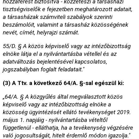
hozzáférést biztosítva - közzéteszi a társasházi
tisztségviselők e fejezetben meghatározott adatait,
a társasházak számviteli szabályok szerinti
beszámolóit, valamint a társasház közösségének
nevét, címét, helyrajzi számát.
55/D. § A közös képviselő vagy az intézőbizottság
elnöke látja el a nyilvántartásba vétellel és az
adatváltozás bejelentésével kapcsolatos,
jogszabályban foglalt feladatait."
(3) A Ttv. a következő 64/A. §-sal egészül ki:
„64/A. § A közgyűlés által megválasztott közös
képviselő vagy az intézőbizottság elnöke a
közösség ügyintézését ellátó tevékenységet 2019.
május 1. napjáig - nyilvántartásba vételtől
függetlenül - elláthatja, ha a tevékenység végzésére
való jogosultságát, hitelt érdemlő módon igazolja."