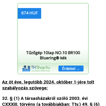
674 HUF
Tűzőgép 10lap NO.10 BR100
Bluering® kék
Érdekel →
Az öt éve, legutóbb 2024. október 1-jére tolt
szabályozás szövege:
32. § (1) A társasházakról szóló 2003. évi
CXXXIII. törvény (a továbbiakban: Ttv.) 49. § (6)