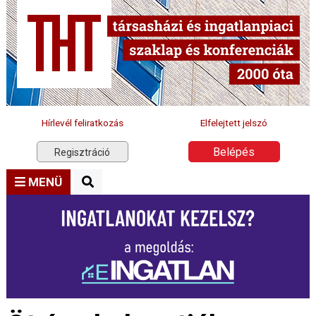
Hírlevél feliratkozás
Elfelejtett jelszó
Belépés
Regisztráció
MENÜ