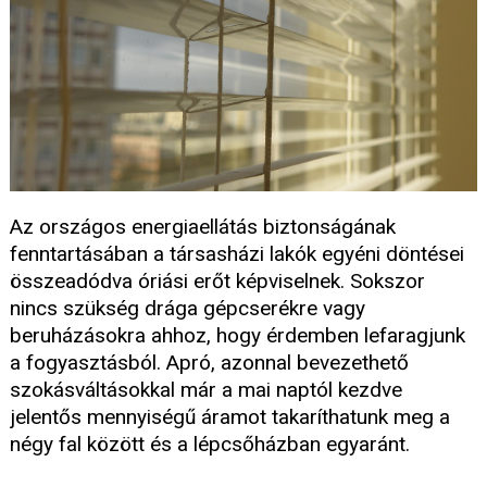
Az országos energiaellátás biztonságának
fenntartásában a társasházi lakók egyéni döntései
összeadódva óriási erőt képviselnek. Sokszor
nincs szükség drága gépcserékre vagy
beruházásokra ahhoz, hogy érdemben lefaragjunk
a fogyasztásból. Apró, azonnal bevezethető
szokásváltásokkal már a mai naptól kezdve
jelentős mennyiségű áramot takaríthatunk meg a
négy fal között és a lépcsőházban egyaránt.