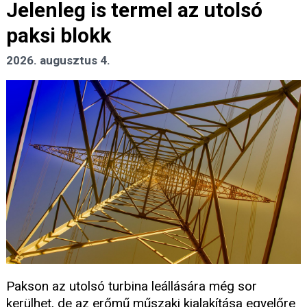
Jelenleg is termel az utolsó
paksi blokk
2026. augusztus 4.
Pakson az utolsó turbina leállására még sor
kerülhet, de az erőmű műszaki kialakítása egyelőre