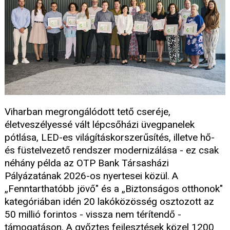
Viharban megrongálódott tető cseréje,
életveszélyessé vált lépcsőházi üvegpanelek
pótlása, LED-es világításkorszerűsítés, illetve hő-
és füstelvezető rendszer modernizálása - ez csak
néhány példa az OTP Bank Társasházi
Pályázatának 2026-os nyertesei közül. A
„Fenntarthatóbb jövő" és a „Biztonságos otthonok"
kategóriában idén 20 lakóközösség osztozott az
50 millió forintos - vissza nem térítendő -
támogatáson. A győztes fejlesztések közel 1200