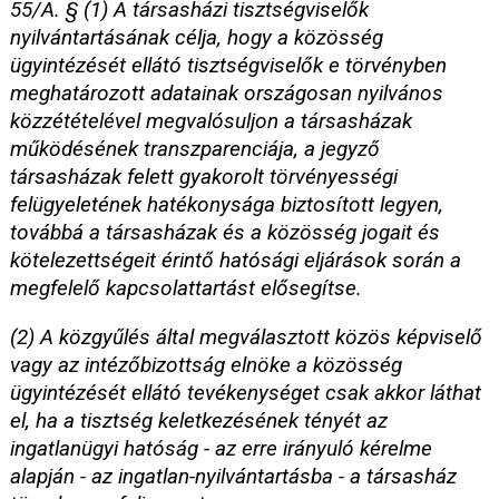
55/A. § (1) A társasházi tisztségviselők
nyilvántartásának célja, hogy a közösség
ügyintézését ellátó tisztségviselők e törvényben
meghatározott adatainak országosan nyilvános
közzétételével megvalósuljon a társasházak
működésének transzparenciája, a jegyző
társasházak felett gyakorolt törvényességi
felügyeletének hatékonysága biztosított legyen,
továbbá a társasházak és a közösség jogait és
kötelezettségeit érintő hatósági eljárások során a
megfelelő kapcsolattartást elősegítse.
(2) A közgyűlés által megválasztott közös képviselő
vagy az intézőbizottság elnöke a közösség
ügyintézését ellátó tevékenységet csak akkor láthat
el, ha a tisztség keletkezésének tényét az
ingatlanügyi hatóság - az erre irányuló kérelme
alapján - az ingatlan-nyilvántartásba - a társasház