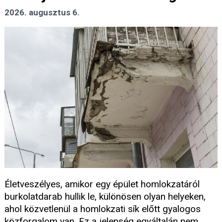
2026. augusztus 6.
Életveszélyes, amikor egy épület homlokzatáról
burkolatdarab hullik le, különösen olyan helyeken,
ahol közvetlenül a homlokzati sík előtt gyalogos
közforgalom van. Ez a jelenség egyáltalán nem