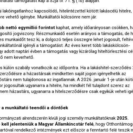
hatási támogatást kap a Szja tv. 71. § (1b) alapján.
akóingatlanhoz kapcsolódó, hitelintézettel kötött lakáscélú hitelre,
rőre vehető igénybe. Munkáltatói kölcsönre nem jár.
b nettó egymillió forintot
kaphat, amely időarányosan csökken, h
jogosító jogviszony. Részmunkaidő esetén arányos a támogatás, de 
s munkaidőt tesz ki, a dolgozó teljes összegre lehet jogosult, felté
unkáltatónál igényli a támogatást. Az éves keret több lakáskölcsön-
 adott naptári évben a támogatás vagy kizárólag hiteltörlesztési cél
ttő nem keverhető.
 külön szabály vonatkozik az időpontra. Ha a lakáshitel-szerződés
a szerződésre a házastársak mindketten saját jogon igényelhetik az
óstárs nem tulajdonosa az ingatlannak. A 2026. január 1-je után köt
jogosultak ugyanarra a hitelre, ha mindkét fél tulajdont szerez az
nem házastárs, ugyanarra a hitelszerződésre csak egyikük veheti ig
 a munkáltató teendői a döntőek
ormányzati alrendszerén kívüli jogi személy munkáltatóknak
2025.
kell jelenteniük a Magyar Államkincstár felé
, hogy Otthontámog
artóval rendelkező intézmények ezt először a fenntartó felé teszik 