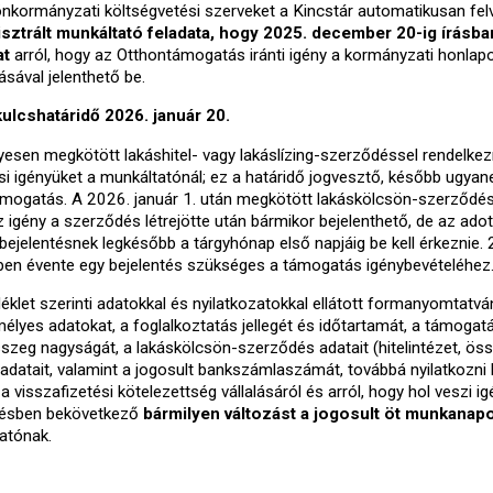
 önkormányzati költségvetési szerveket a Kincstár automatikusan fel
sztrált munkáltató feladata, hogy 2025. december 20-ig írásba
at
arról, hogy az Otthontámogatás iránti igény a kormányzati honlap
sával jelenthető be.
ulcshatáridő 2026. január 20.
nyesen megkötött lakáshitel- vagy lakáslízing-szerződéssel rendelkez
si igényüket a munkáltatónál; ez a határidő jogvesztő, később ugyan
ámogatás. A 2026. január 1. után megkötött lakáskölcsön-szerződé
 igény a szerződés létrejötte után bármikor bejelenthető, de az adot
jelentésnek legkésőbb a tárgyhónap első napjáig be kell érkeznie.
ben évente egy bejelentés szükséges a támogatás igénybevételéhez
éklet szerinti adatokkal és nyilatkozatokkal ellátott formanyomtatvá
mélyes adatokat, a foglalkoztatás jellegét és időtartamát, a támogatá
összeg nagyságát, a lakáskölcsön-szerződés adatait (hitelintézet, ös
 adatait, valamint a jogosult bankszámlaszámát, továbbá nyilatkozni k
 visszafizetési kötelezettség vállalásáról és arról, hogy hol veszi i
désben bekövetkező
bármilyen változást a jogosult öt munkanap
atónak.