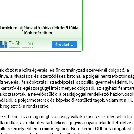
lumínium tájékoztató tábla / Hirdető tábla
több méretben
Érdekel →
bek között a költségvetési és önkormányzati szerveknél dolgozó, a
ánya, a hivatásos és szerződéses katona, a polgári nemzetbiztonság
znevelési, felsőoktatási, szakképzési, szociális, gyermekvédelmi, kult
, karitatív és egészségügyi intézmények dolgozói, az egyházi fenntar
alkoztatottak, a nevelőszülők, a praxisjoggal rendelkező háziorvoso
llalói, a polgármesterek és képviselő-testületi tagok, valamint a 
 regisztrál a rendszerbe.
vezeteknél kizárólag megbízási vagy vállalkozási szerződéssel dolgoz
lamtitkár, az önkéntes tartalékos e jogviszonyára tekintettel, illetve 
an álló személy ebben a minőségében. Nem kérhet Otthontámogatást 