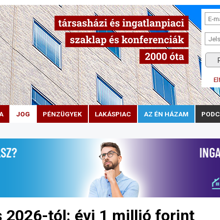
El
A
JOG
PÉNZÜGYEK
LAKÁSPIAC
AZ ÉN HÁZAM
PODC
026-tól: évi 1 millió forint