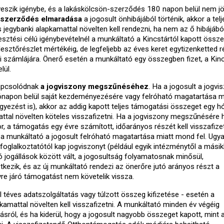
szik igénybe, és a lakáskölcsön-szerződés 180 napon belül nem jön
szerződés elmaradása
a jogosult önhibájából történik, akkor a telj
jegybanki alapkamattal növelten kell rendezni, ha nem az ő hibájából
sztési célú igénybevételnél a munkáltató a Kincstártól kapott össz
lesztőrészlet mértékéig, de legfeljebb az éves keret egytizenketted r
si számlájára. Önerő esetén a munkáltató egy összegben fizet, a Kinc
lül.
kapcsolódnak
a jogviszony megszűnéséhez
. Ha a jogosult a jogvi
hónapon belül saját kezdeményezésére vagy felróható magatartása m
yezést is), akkor az addig kapott teljes támogatási összeget egy 
attal növelten köteles visszafizetni. Ha a jogviszony megszűnésére 
r, a támogatás egy évre számított, időarányos részét kell visszafizet
a munkáltató a jogosult felróható magatartása miatt mond fel. Ugya
i foglalkoztatótól kap jogviszonyt (például egyik intézménytől a mási
 jogállások között vált, a jogosultság folyamatosnak minősül,
tkezik, és az új munkáltató rendezi az önerőre jutó arányos részt a
vre járó támogatást nem követelik vissza.
l téves adatszolgáltatás vagy túlzott összeg kifizetése - esetén a
kamattal növelten kell visszafizetni. A munkáltató minden év végéig
tásról, és ha kiderül, hogy a jogosult nagyobb összeget kapott, mint 