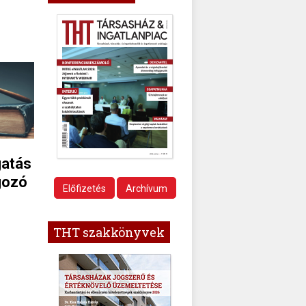
gatás
lgozó
Előfizetés
Archívum
THT szakkönyvek