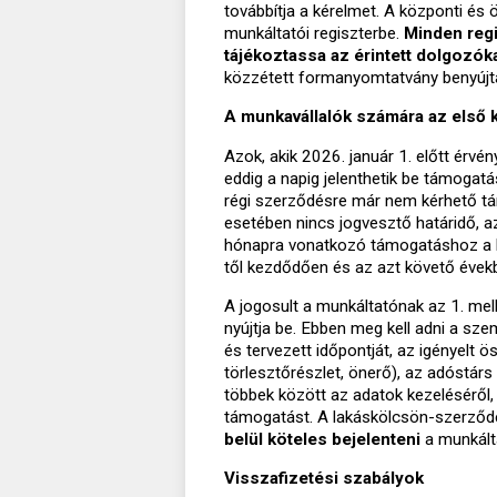
továbbítja a kérelmet. A központi és
munkáltatói regiszterbe.
Minden regi
tájékoztassa az érintett dolgozók
közzétett formanyomtatvány benyújtá
A munkavállalók számára az első k
Azok, akik 2026. január 1. előtt érvé
eddig a napig jelenthetik be támogatá
régi szerződésre már nem kérhető t
esetében nincs jogvesztő határidő, az
hónapra vonatkozó támogatáshoz a be
től kezdődően és az azt követő évek
A jogosult a munkáltatónak az 1. mell
nyújtja be. Ebben meg kell adni a sze
és tervezett időpontját, az igényelt 
törlesztőrészlet, önerő), az adóstárs
többek között az adatok kezeléséről, a
támogatást. A lakáskölcsön-szerző
belül köteles bejelenteni
a munkált
Visszafizetési szabályok