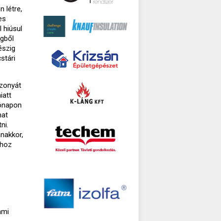
 létre,
es
 hiúsul
egből
észig
stári
szonyát
iatt
hónapon
hat
ni.
nakkor,
khoz
ami