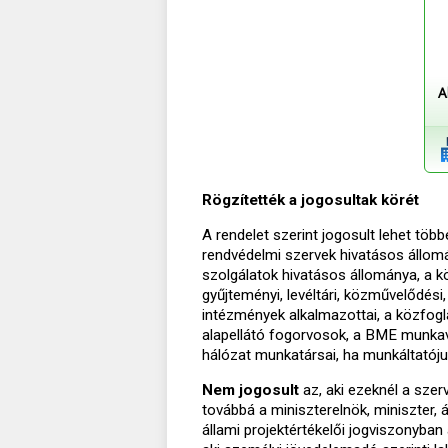
A
Rögzítették a jogosultak körét
A rendelet szerint jogosult lehet töb
rendvédelmi szervek hivatásos állom
szolgálatok hivatásos állománya, a kö
gyűjteményi, levéltári, közművelődési
intézmények alkalmazottai, a közfogl
alapellátó fogorvosok, a BME munkavá
hálózat munkatársai, ha munkáltatójuk
Nem jogosult
az, aki ezeknél a szer
továbbá a miniszterelnök, miniszter, ál
állami projektértékelői jogviszonyb