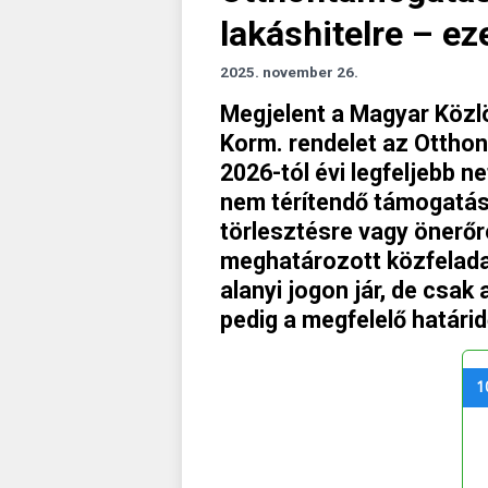
lakáshitelre – ez
2025. november 26.
Megjelent a Magyar Közlö
Korm. rendelet az Ottho
2026-tól évi legfeljebb ne
nem térítendő támogatást
törlesztésre vagy önerőr
meghatározott közfelada
alanyi jogon jár, de csak
pedig a megfelelő határid
1