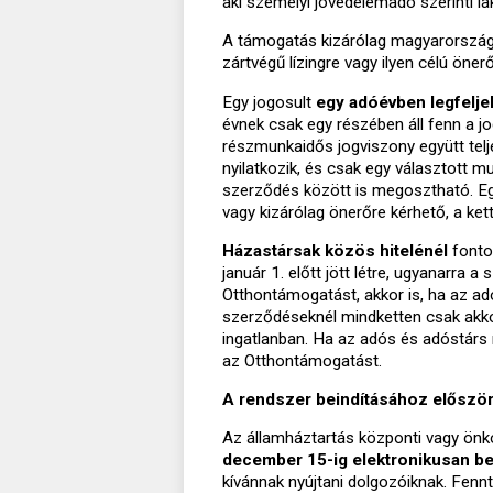
aki személyi jövedelemadó szerinti lak
A támogatás kizárólag magyarországi l
zártvégű lízingre vagy ilyen célú öne
Egy jogosult
egy adóévben legfeljeb
évnek csak egy részében áll fenn a 
részmunkaidős jogviszony együtt telje
nyilatkozik, és csak egy választott m
szerződés között is megosztható. Egy
vagy kizárólag önerőre kérhető, a ke
Házastársak közös hitelénél
fontos
január 1. előtt jött létre, ugyanarra 
Otthontámogatást, akkor is, ha az ad
szerződéseknél mindketten csak akkor 
ingatlanban. Ha az adós és adóstárs 
az Otthontámogatást.
A rendszer beindításához először
Az államháztartás központi vagy önk
december 15-ig elektronikusan be 
kívánnak nyújtani dolgozóiknak. Fennt