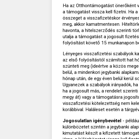
Ha az Otthontámogatást önerőként ve
a támogatást vissza kell fizetni. Ha a
összeget a visszafizetéskor érvényes 
meg, akkor kamatmentesen. Hiteltörle
havonta, a hitelszerződés szerinti tör
utalja a támogatást a jogosult fizeté
folyósítást követő 15 munkanapon be
Lényeges visszafizetési szabályok 
az első folyósítástól számított hat 
szünteti meg (ideértve a közös megeg
belül, a mindenkori jegybanki alapkam
hónap után, de egy éven belül kerül so
Ugyanezek a szabályok irányadók, ha 
ha a jogosult más, a rendelet szerint
megy át) vagy a támogatásra jogosító
visszafizetési kötelezettség nem kele
korábbival. Haláleset esetén a tárgyé
Jogosulatlan igénybevétel
- példáu
különbözetet szintén a jegybanki alap
kimutatást készít a kifizetett támoga