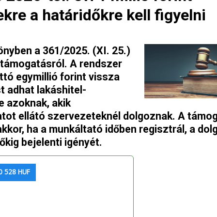
ekre a határidőkre kell figyelni
nyben a 361/2025. (XI. 25.)
ntámogatásról. A rendszer
ttó egymillió forint vissza
 adhat lakáshitel-
e azoknak, akik
tot ellátó szervezeteknél dolgoznak. A támo
 akkor, ha a munkáltató időben regisztrál, a do
őkig bejelenti igényét.
0 528 HUF