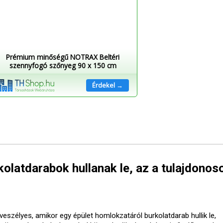
Prémium minőségű NOTRAX Beltéri
szennyfogó szőnyeg 90 x 150 cm
Érdekel →
olatdarabok hullanak le, az a tulajdonos
veszélyes, amikor egy épület homlokzatáról burkolatdarab hullik le,