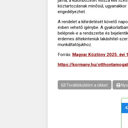
járna, a különbözetet vissza kell fi
köztartozásnak minősül, ugyanakkor a
engedélyezhet.
A rendelet a kihirdetését követő na
évben vehető igénybe. A gyakorlatban 
belépnek-e a rendszerbe és bejelenti
érdemes áttekinteniük lakáshitel-szer
munkáltatójukhoz.
Forrás:
Magyar Közlöny 2025. évi 
https://kormany.hu/otthontamoga
Továbbküldöm a cikket
Nyo
4