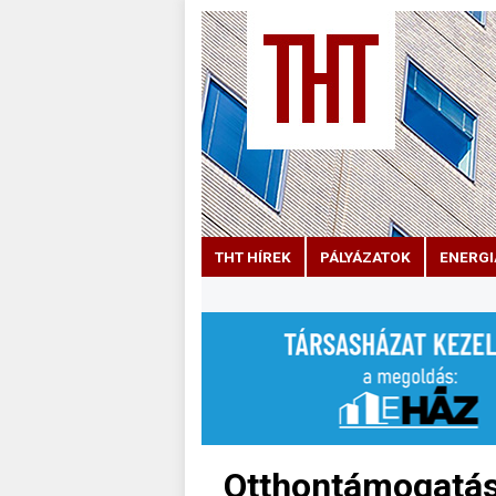
THT HÍREK
PÁLYÁZATOK
ENERGI
Otthontámogatás 2