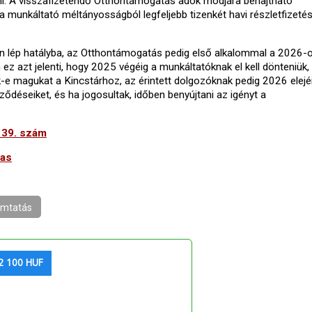
zetni. A visszafizetendő Otthontámogatás adók módjára behajtható
 munkáltató méltányosságból legfeljebb tizenkét havi részletfizetés
pon lép hatályba, az Otthontámogatás pedig első alkalommal a 2026-
ez azt jelenti, hogy 2025 végéig a munkáltatóknak el kell dönteniük,
k-e magukat a Kincstárhoz, az érintett dolgozóknak pedig 2026 elejé
ződéseiket, és ha jogosultak, időben benyújtani az igényt a
139. szám
tas
mtatás
2 100 HUF