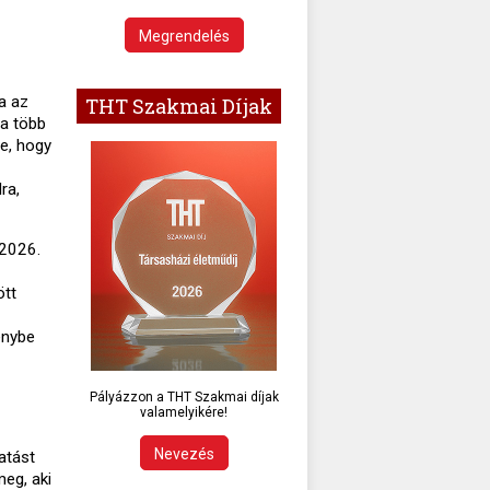
Megrendelés
a az
THT Szakmai Díjak
ha több
ve, hogy
ra,
 2026.
ött
énybe
Pályázzon a THT Szakmai díjak
valamelyikére!
Nevezés
atást
meg, aki