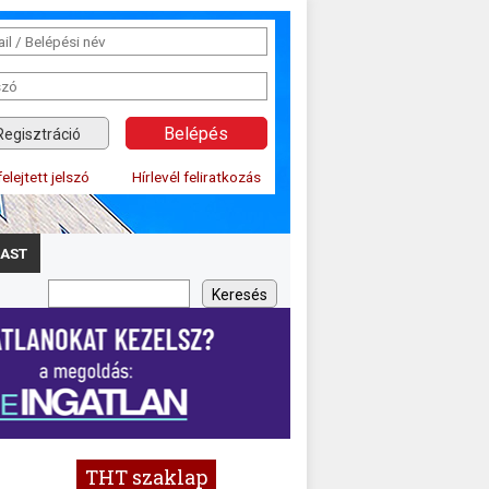
Regisztráció
felejtett jelszó
Hírlevél feliratkozás
AST
THT szaklap