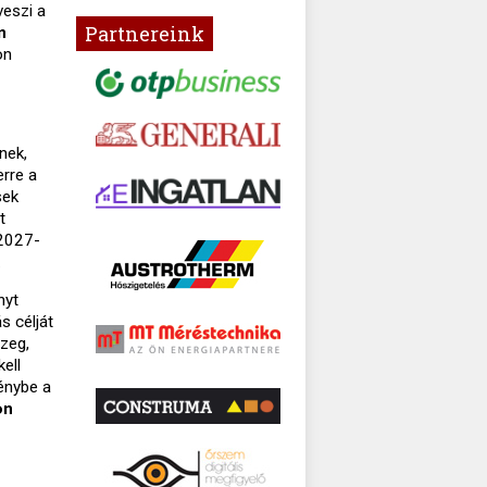
veszi a
Partnereink
n
on
nek,
erre a
sek
t
 2027-
.
nyt
s célját
szeg,
ell
génybe a
on