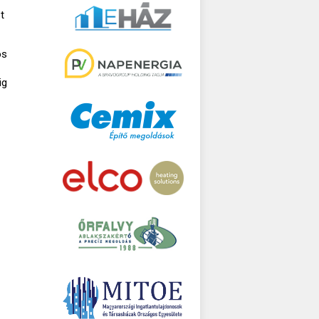
t
os
ig