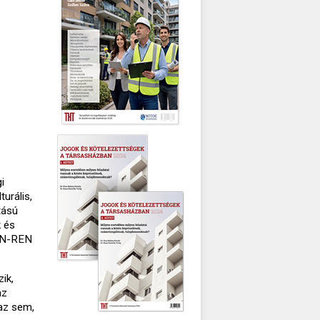
i
urális,
tású
k és
HUN-REN
ik,
az
az sem,