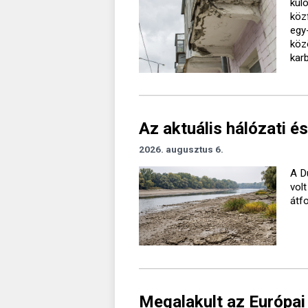
kül
köz
egy
köz
kar
Az aktuális hálózati és
2026. augusztus 6.
A D
vol
átf
Megalakult az Európai