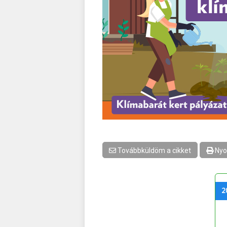
Továbbküldöm a cikket
Nyo
2