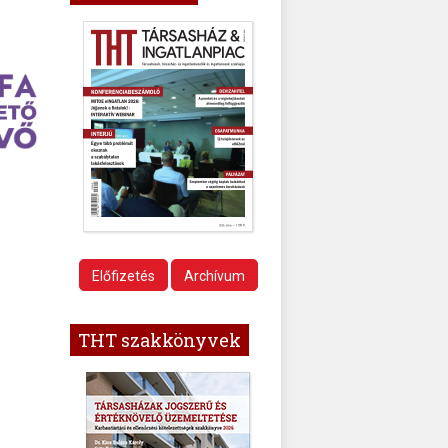
Előfizetés
Archívum
THT szakkönyvek