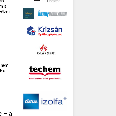
gos
m is
setben
a nem
lva
e – a