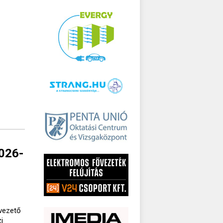
2026-
lvezető
i