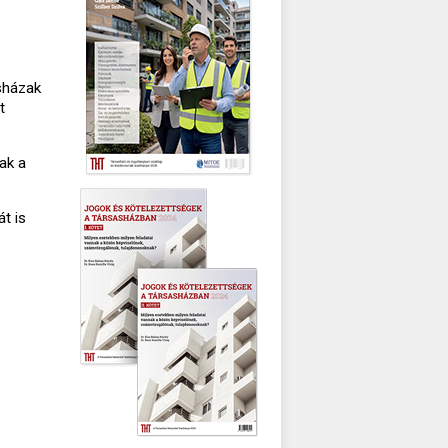
sházak
t
ak a
t is