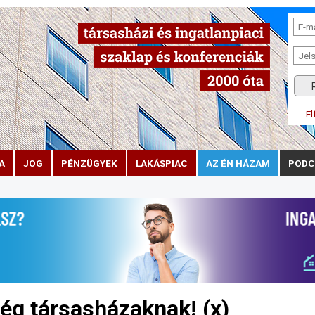
El
A
JOG
PÉNZÜGYEK
LAKÁSPIAC
AZ ÉN HÁZAM
PODC
ség társasházaknak! (x)