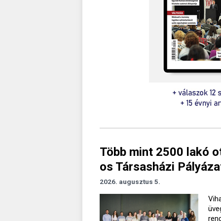
Több mint 2500 lakó o
os Társasházi Pályáza
2026. augusztus 5.
Vih
üve
ren