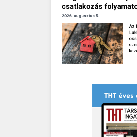
csatlakozás folyamato
2026. augusztus 5.
Az 
Lak
öss
sze
kez