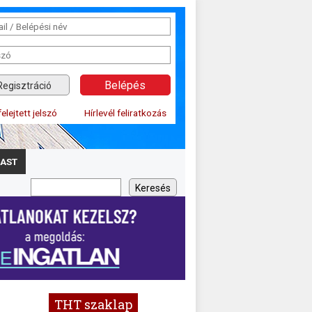
Regisztráció
felejtett jelszó
Hírlevél feliratkozás
AST
THT szaklap