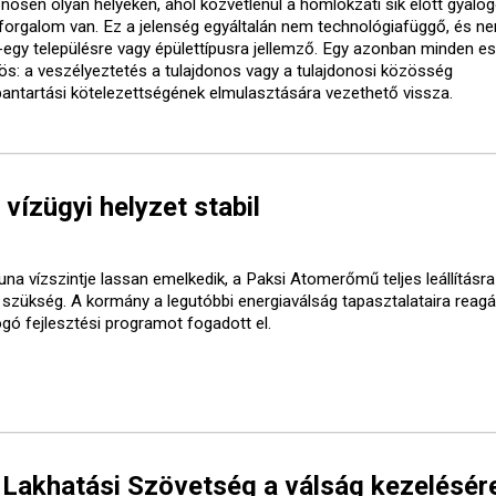
önösen olyan helyeken, ahol közvetlenül a homlokzati sík előtt gyalo
forgalom van. Ez a jelenség egyáltalán nem technológiafüggő, és ne
-egy településre vagy épülettípusra jellemző. Egy azonban minden e
ös: a veszélyeztetés a tulajdonos vagy a tulajdonosi közösség
bantartási kötelezettségének elmulasztására vezethető vissza.
 vízügyi helyzet stabil
una vízszintje lassan emelkedik, a Paksi Atomerőmű teljes leállításr
t szükség. A kormány a legutóbbi energiaválság tapasztalataira reagá
ogó fejlesztési programot fogadott el.
 Lakhatási Szövetség a válság kezelésér