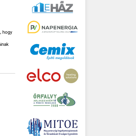
, hogy
áinak