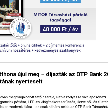
tthona újul meg – díjazták az OTP Bank 
tának nyerteseit
arban megrongálódott tető cseréje, életveszélyessé vált lépcsőházi
gpanelek pótlása, LED-es világításkorszerűsítés, illetve hő- és füste
dszer modernizálása - ez csak néhány példa az OTP Bank Társasház