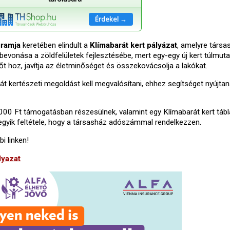
Érdekel →
gramja
keretében elindult a
Klímabarát kert pályázat
, amelyre társa
bevonása a zöldfelületek fejlesztésébe, mert egy-egy új kert túlmuta
t hoz, javítja az életminőséget és összekovácsolja a lakókat.
át kertészeti megoldást kell megvalósítani, ehhez segítséget nyújtan
000 Ft támogatásban részesülnek, valamint egy Klímabarát kert táblá
 egyik feltétele, hogy a társasház adószámmal rendelkezzen.
i linken!
lyazat