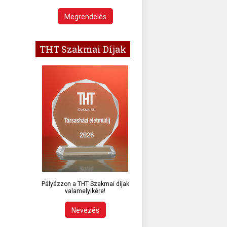
Megrendelés
THT Szakmai Díjak
Pályázzon a THT Szakmai díjak
valamelyikére!
Nevezés