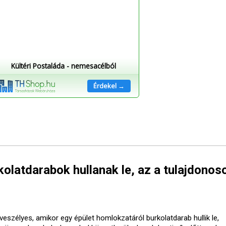
Kültéri Postaláda - nemesacélból
Érdekel →
olatdarabok hullanak le, az a tulajdonos
veszélyes, amikor egy épület homlokzatáról burkolatdarab hullik le,