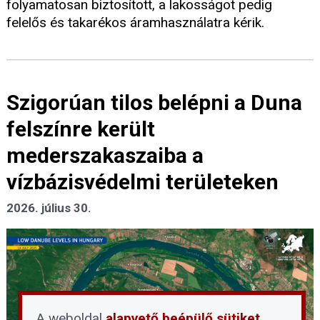
folyamatosan biztosított, a lakosságot pedig
felelős és takarékos áramhasználatra kérik.
Szigorúan tilos belépni a Duna
felszínre került
mederszakaszaiba a
vízbázisvédelmi területeken
2026. július 30.
A weboldal
alapvető beépülő sütiket