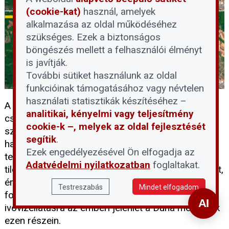
(cookie-kat)
használ, amelyek
alkalmazása az oldal működéséhez
szükséges. Ezek a biztonságos
böngészés mellett a felhasználói élményt
is javítják.
További sütiket használunk az oldal
funkcióinak támogatásához vagy névtelen
használati statisztikák készítéséhez –
A rekordalacsony dunai vízállás idején sokan
analitikai, kényelmi vagy teljesítmény
csábítónak találják, hogy besétáljanak a folyó
cookie-k –, melyek az oldal fejlesztését
szárazzá vált medrébe, ám a Fővárosi Vízművek
segítik
.
határozottan figyelmeztet: a vízbázisvédelmi
Ezek engedélyezésével Ön elfogadja az
területekre belépni és ott tartózkodni szigorúan
Adatvédelmi nyilatkozatban
foglaltakat.
tilos. Ahhoz, hogy megértsük e tilalom jelentőségét,
érdemes tisztázni, mit jelent pontosan a vízbázis
Testreszabás
Mindet elfogadom
fogalma, és miért jelenthet kockázatot a lakossági
ivóvízellátásra az emberi jelenlét a Duna medrének
ezen részein.