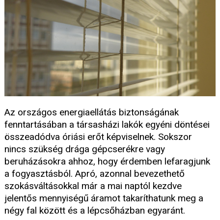
Az országos energiaellátás biztonságának
fenntartásában a társasházi lakók egyéni döntései
összeadódva óriási erőt képviselnek. Sokszor
nincs szükség drága gépcserékre vagy
beruházásokra ahhoz, hogy érdemben lefaragjunk
a fogyasztásból. Apró, azonnal bevezethető
szokásváltásokkal már a mai naptól kezdve
jelentős mennyiségű áramot takaríthatunk meg a
négy fal között és a lépcsőházban egyaránt.