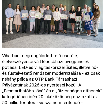
Viharban megrongálódott tető cseréje,
életveszélyessé vált lépcsőházi üvegpanelek
pótlása, LED-es világításkorszerűsítés, illetve hő-
és füstelvezető rendszer modernizálása - ez csak
néhány példa az OTP Bank Társasházi
Pályázatának 2026-os nyertesei közül. A
„Fenntarthatóbb jövő" és a „Biztonságos otthonok"
kategóriában idén 20 lakóközösség osztozott az
50 millió forintos - vissza nem térítendő -