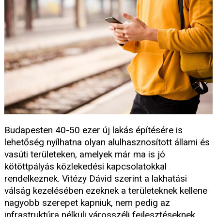
Budapesten 40-50 ezer új lakás építésére is
lehetőség nyílhatna olyan alulhasznosított állami és
vasúti területeken, amelyek már ma is jó
kötöttpályás közlekedési kapcsolatokkal
rendelkeznek. Vitézy Dávid szerint a lakhatási
válság kezelésében ezeknek a területeknek kellene
nagyobb szerepet kapniuk, nem pedig az
infrastruktúra nélküli városszéli fejlesztéseknek.