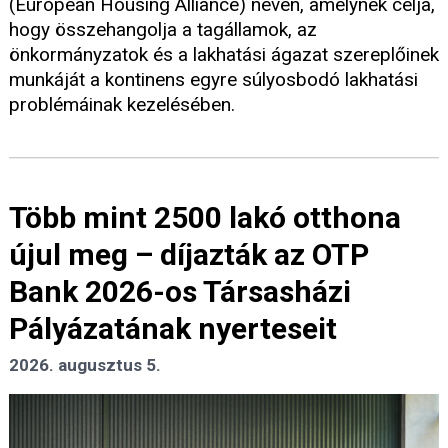
(European Housing Alliance) néven, amelynek célja,
hogy összehangolja a tagállamok, az
önkormányzatok és a lakhatási ágazat szereplőinek
munkáját a kontinens egyre súlyosbodó lakhatási
problémáinak kezelésében.
Több mint 2500 lakó otthona
újul meg – díjazták az OTP
Bank 2026-os Társasházi
Pályázatának nyerteseit
2026. augusztus 5.