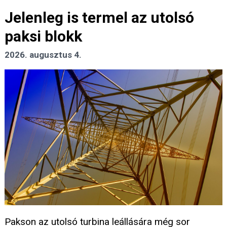
Jelenleg is termel az utolsó
paksi blokk
2026. augusztus 4.
Pakson az utolsó turbina leállására még sor