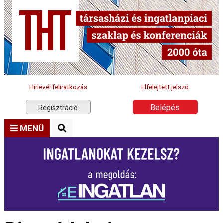
Hírlevél feliratkozás
Elfelejtett jelszó
Belépés
Regisztráció
MENÜ