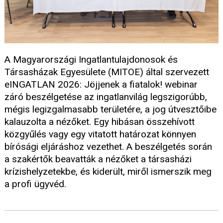
A Magyarországi Ingatlantulajdonosok és
Társasházak Egyesülete (MITOE) által szervezett
eINGATLAN 2026: Jöjjenek a fiatalok! webinar
záró beszélgetése az ingatlanvilág legszigorúbb,
mégis legizgalmasabb területére, a jog útvesztőibe
kalauzolta a nézőket. Egy hibásan összehívott
közgyűlés vagy egy vitatott határozat könnyen
bírósági eljáráshoz vezethet. A beszélgetés során
a szakértők beavatták a nézőket a társasházi
krízishelyzetekbe, és kiderült, miről ismerszik meg
a profi ügyvéd.