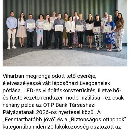
Viharban megrongálódott tető cseréje,
életveszélyessé vált lépcsőházi üvegpanelek
pótlása, LED-es világításkorszerűsítés, illetve hő-
és füstelvezető rendszer modernizálása - ez csak
néhány példa az OTP Bank Társasházi
Pályázatának 2026-os nyertesei közül. A
„Fenntarthatóbb jövő" és a „Biztonságos otthonok"
kategóriában idén 20 lakóközösség osztozott az