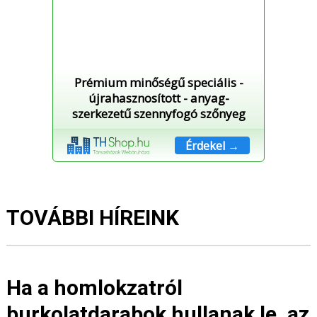
Prémium minőségű speciális -
újrahasznosított - anyag-
szerkezetű szennyfogó szőnyeg
Érdekel →
TOVÁBBI HÍREINK
Ha a homlokzatról
burkolatdarabok hullanak le, az