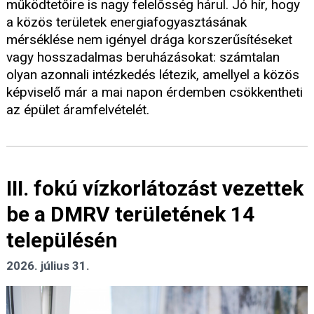
működtetőire is nagy felelősség hárul. Jó hír, hogy
a közös területek energiafogyasztásának
mérséklése nem igényel drága korszerűsítéseket
vagy hosszadalmas beruházásokat: számtalan
olyan azonnali intézkedés létezik, amellyel a közös
képviselő már a mai napon érdemben csökkentheti
az épület áramfelvételét.
III. fokú vízkorlátozást vezettek
be a DMRV területének 14
településén
2026. július 31.