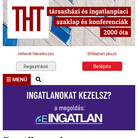
Hírlevél feliratkozás
Elfelejtett jelszó
Belépés
Regisztráció
MENÜ