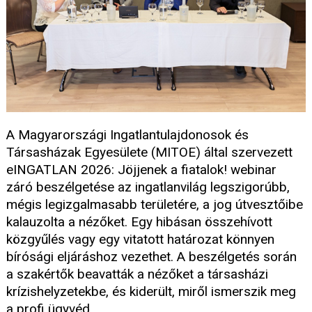
A Magyarországi Ingatlantulajdonosok és
Társasházak Egyesülete (MITOE) által szervezett
eINGATLAN 2026: Jöjjenek a fiatalok! webinar
záró beszélgetése az ingatlanvilág legszigorúbb,
mégis legizgalmasabb területére, a jog útvesztőibe
kalauzolta a nézőket. Egy hibásan összehívott
közgyűlés vagy egy vitatott határozat könnyen
bírósági eljáráshoz vezethet. A beszélgetés során
a szakértők beavatták a nézőket a társasházi
krízishelyzetekbe, és kiderült, miről ismerszik meg
a profi ügyvéd.