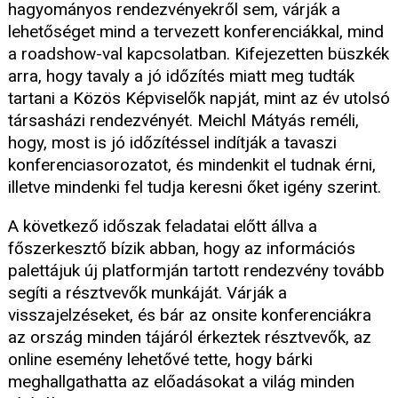
hagyományos rendezvényekről sem, várják a
lehetőséget mind a tervezett konferenciákkal, mind
a roadshow-val kapcsolatban. Kifejezetten büszkék
arra, hogy tavaly a jó időzítés miatt meg tudták
tartani a Közös Képviselők napját, mint az év utolsó
társasházi rendezvényét. Meichl Mátyás reméli,
hogy, most is jó időzítéssel indítják a tavaszi
konferenciasorozatot, és mindenkit el tudnak érni,
illetve mindenki fel tudja keresni őket igény szerint.
A következő időszak feladatai előtt állva a
főszerkesztő bízik abban, hogy az információs
palettájuk új platformján tartott rendezvény tovább
segíti a résztvevők munkáját. Várják a
visszajelzéseket, és bár az onsite konferenciákra
az ország minden tájáról érkeztek résztvevők, az
online esemény lehetővé tette, hogy bárki
meghallgathatta az előadásokat a világ minden