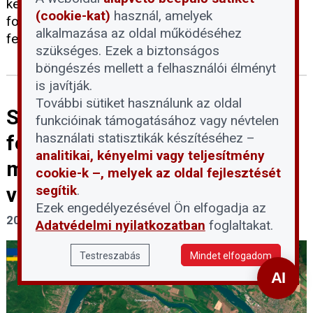
kezelésére: az álló blokkok biztonsági hűtése
(cookie-kat)
használ, amelyek
folyamatosan biztosított, a lakosságot pedig
alkalmazása az oldal működéséhez
felelős és takarékos áramhasználatra kérik.
szükséges. Ezek a biztonságos
böngészés mellett a felhasználói élményt
is javítják.
További sütiket használunk az oldal
Szigorúan tilos belépni a Duna
funkcióinak támogatásához vagy névtelen
használati statisztikák készítéséhez –
felszínre került
analitikai, kényelmi vagy teljesítmény
mederszakaszaiba a
cookie-k –, melyek az oldal fejlesztését
segítik
.
vízbázisvédelmi területeken
Ezek engedélyezésével Ön elfogadja az
2026. július 30.
Adatvédelmi nyilatkozatban
foglaltakat.
Testreszabás
Mindet elfogadom