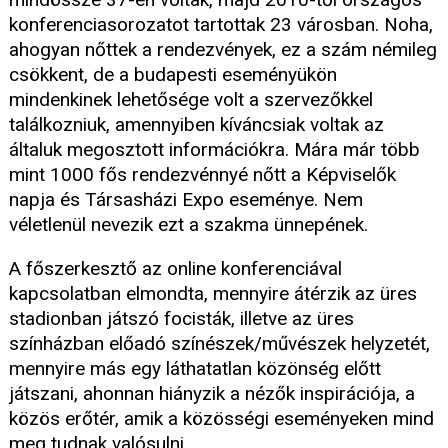
konferenciasorozatot tartottak 23 városban. Noha,
ahogyan nőttek a rendezvények, ez a szám némileg
csökkent, de a budapesti eseményükön
mindenkinek lehetősége volt a szervezőkkel
találkozniuk, amennyiben kíváncsiak voltak az
általuk megosztott információkra. Mára már több
mint 1000 fős rendezvénnyé nőtt a Képviselők
napja és Társasházi Expo eseménye. Nem
véletlenül nevezik ezt a szakma ünnepének.
A főszerkesztő az online konferenciával
kapcsolatban elmondta, mennyire átérzik az üres
stadionban játszó focisták, illetve az üres
színházban előadó színészek/művészek helyzetét,
mennyire más egy láthatatlan közönség előtt
játszani, ahonnan hiányzik a nézők inspirációja, a
közös erőtér, amik a közösségi eseményeken mind
meg tudnak valósulni.