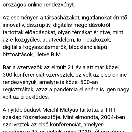
országos online rendezvényt.
Az eseményen a társasházakat, ingatlanokat érintő
innovatív, diszruptív, digitális megoldásokról
tartottak előadásokat, olyan témákat érintve, mint
az e-közgyűlés, adatvédelem, IoT-eszközök,
digitális fogyasztásmérők, blocklánc alapú
biztosítások, illetve BIM.
Bár a szervezők az elmúlt 21 év alatt már közel
300 konferenciát szerveztek, ez volt az első online
rendezvényük, amelyre is közel 500-an
regisztráltak, azaz a pandémia ellenére is igen nagy
volt az érdeklődés.
A nyitóelőadást Meichl Mátyás tartotta, a THT
szaklap főszerkesztője. Mint elmondta, 2004-ben
szervezték az első konferenciát, amelyen
mindössze 37-en voltak, majd 2010-től országos