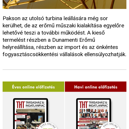
Pakson az utolsó turbina leállására még sor
kerülhet, de az erőmű műszaki kialakítása egyelőre
lehetővé teszi a további működést. A kieső
termelést részben a Dunamenti Erőmű
helyreállítása, részben az import és az önkéntes
fogyasztáscsökkentési vállalások ellensúlyozhatják.