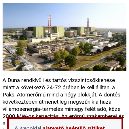
A Duna rendkívüli és tartós vízszintcsökkenése
miatt a következő 24-72 órában le kell állítani a
Paksi Atomerőmű mind a négy blokkját. A döntés
következtében átmenetileg megszűnik a hazai
villamosenergia-termelés mintegy felét adó, közel
2000 MW-os kapacitás. Az erőmű szakemberei és
a vízügyi hatóságok felkészültek a helyzet
A weboldal
alapvető beépülő sütiket