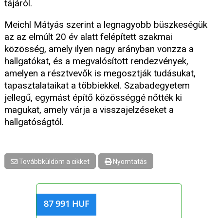
tájáról.
Meichl Mátyás szerint a legnagyobb büszkeségük
az az elmúlt 20 év alatt felépített szakmai
közösség, amely ilyen nagy arányban vonzza a
hallgatókat, és a megvalósított rendezvények,
amelyen a résztvevők is megosztják tudásukat,
tapasztalataikat a többiekkel. Szabadegyetem
jellegű, egymást építő közösséggé nőtték ki
magukat, amely várja a visszajelzéseket a
hallgatóságtól.
Továbbküldöm a cikket
Nyomtatás
87 991 HUF