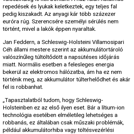
repedések és lyukak keletkeztek, egy teljes fal
pedig kiszakadt. Az anyagi kár több százezer
euróra rúg. Szerencsére személyi sérülés nem
történt, mivel a lakók éppen nyaraltak.
Jan Feddern, a Schleswig-Holsteini Villamosipari
Céh állami mestere szerint az akkumulátortároló
valószínűleg túltöltődött a napsütéses időjárás
miatt. Normális esetben a felesleges energia
bekerül az elektromos hálózatba, ám ha ez nem
történik meg, az akkumulátor túlterhelődhet és akár
fel is robbanhat.
„Tapasztalatból tudom, hogy Schleswig-
Holsteinben ez az első ilyen eset. Bár a lítium-ion
technológia esetében elméletileg lehetséges a
robbanás, ez általában csak műszaki problémák,
például akkumulátorhiba vagy töltésvezérlési