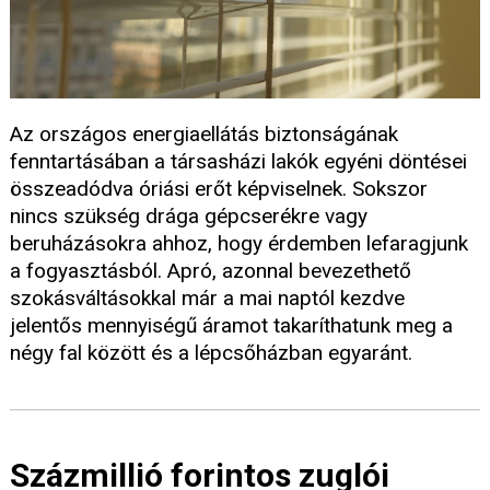
Az országos energiaellátás biztonságának
fenntartásában a társasházi lakók egyéni döntései
összeadódva óriási erőt képviselnek. Sokszor
nincs szükség drága gépcserékre vagy
beruházásokra ahhoz, hogy érdemben lefaragjunk
a fogyasztásból. Apró, azonnal bevezethető
szokásváltásokkal már a mai naptól kezdve
jelentős mennyiségű áramot takaríthatunk meg a
négy fal között és a lépcsőházban egyaránt.
Százmillió forintos zuglói