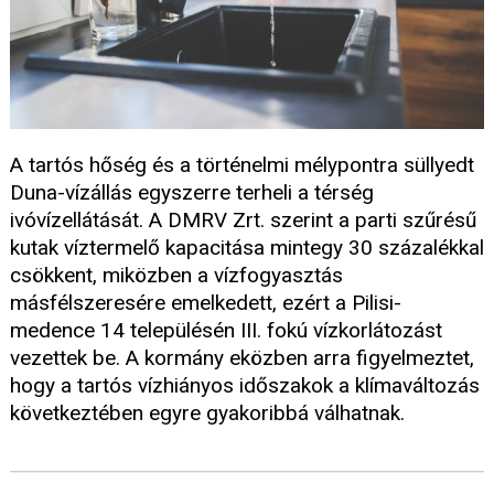
A tartós hőség és a történelmi mélypontra süllyedt
Duna-vízállás egyszerre terheli a térség
ivóvízellátását. A DMRV Zrt. szerint a parti szűrésű
kutak víztermelő kapacitása mintegy 30 százalékkal
csökkent, miközben a vízfogyasztás
másfélszeresére emelkedett, ezért a Pilisi-
medence 14 településén III. fokú vízkorlátozást
vezettek be. A kormány eközben arra figyelmeztet,
hogy a tartós vízhiányos időszakok a klímaváltozás
következtében egyre gyakoribbá válhatnak.