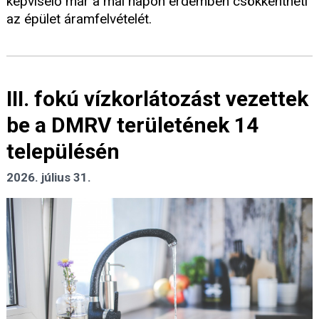
képviselő már a mai napon érdemben csökkentheti
az épület áramfelvételét.
III. fokú vízkorlátozást vezettek
be a DMRV területének 14
településén
2026. július 31.