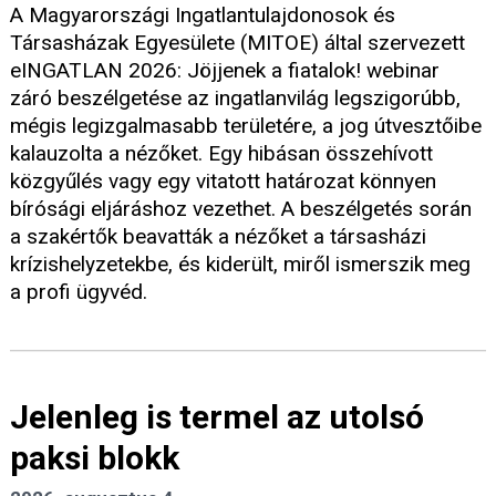
A Magyarországi Ingatlantulajdonosok és
Társasházak Egyesülete (MITOE) által szervezett
eINGATLAN 2026: Jöjjenek a fiatalok! webinar
záró beszélgetése az ingatlanvilág legszigorúbb,
mégis legizgalmasabb területére, a jog útvesztőibe
kalauzolta a nézőket. Egy hibásan összehívott
közgyűlés vagy egy vitatott határozat könnyen
bírósági eljáráshoz vezethet. A beszélgetés során
a szakértők beavatták a nézőket a társasházi
krízishelyzetekbe, és kiderült, miről ismerszik meg
a profi ügyvéd.
Jelenleg is termel az utolsó
paksi blokk