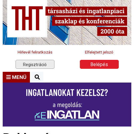
Hírlevél feliratkozás
Elfelejtett jelszó
Belépés
Regisztráció
MENÜ