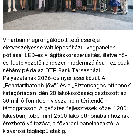
Viharban megrongálódott tető cseréje,
életveszélyessé vált lépcsőházi üvegpanelek
pótlása, LED-es világításkorszerűsítés, illetve hő-
és füstelvezető rendszer modernizálása - ez csak
néhány példa az OTP Bank Társasházi
Pályázatának 2026-os nyertesei közül. A
„Fenntarthatóbb jövő" és a „Biztonságos otthonok"
kategóriában idén 20 lakóközösség osztozott az
50 millió forintos - vissza nem térítendő -
támogatáson. A győztes fejlesztések közel 1200
lakásban, több mint 2500 lakó otthonában hoznak
érezhető változást, a fővárosi panelházaktól a
kisvárosi téglaépületekig.