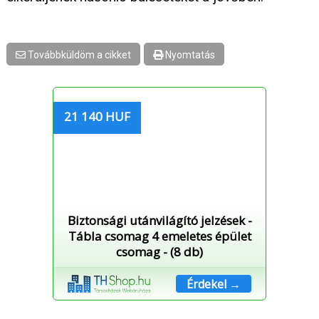
Továbbküldöm a cikket
Nyomtatás
21 140 HUF
Biztonsági utánvilágító jelzések -
Tábla csomag 4 emeletes épület
csomag - (8 db)
Érdekel →