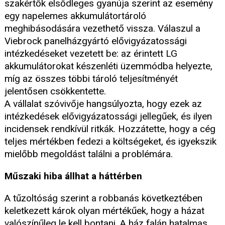
szakértők elsődleges gyanúja szerint az esemény
egy napelemes akkumulátortároló
meghibásodására vezethető vissza. Válaszul a
Viebrock panelházgyártó elővigyázatossági
intézkedéseket vezetett be: az érintett LG
akkumulátorokat készenléti üzemmódba helyezte,
míg az összes többi tároló teljesítményét
jelentősen csökkentette.
A vállalat szóvivője hangsúlyozta, hogy ezek az
intézkedések elővigyázatossági jellegűek, és ilyen
incidensek rendkívül ritkák. Hozzátette, hogy a cég
teljes mértékben fedezi a költségeket, és igyekszik
mielőbb megoldást találni a problémára.
Műszaki hiba állhat a háttérben
A tűzoltóság szerint a robbanás következtében
keletkezett károk olyan mértékűek, hogy a házat
valószínűleg le kell bontani. A ház falán hatalmas