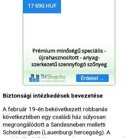
17 690 HUF
Prémium minőségű speciális -
újrahasznosított - anyag-
szerkezetű szennyfogó szőnyeg
Érdekel →
Biztonsági intézkedések bevezetése
A február 19-én bekövetkezett robbanás
következtében egy családi ház súlyosan
megrongálódott a Sandesneben melletti
Schönbergben (Lauenburgi hercegség). A