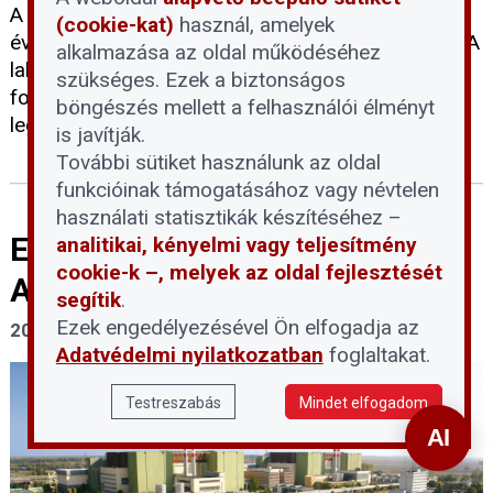
A felsőoktatási ponthatárok kihirdetésével minden
(cookie-kat)
használ, amelyek
évben jelentősen nő a kereslet az albérletek iránt. A
alkalmazása az oldal működéséhez
lakásukat kiadók és a bérlők számára egyaránt
szükséges. Ezek a biztonságos
fontos, hogy tisztában legyenek a bérbeadás
böngészés mellett a felhasználói élményt
legfontosabb szabályaival.
is javítják.
További sütiket használunk az oldal
funkcióinak támogatásához vagy névtelen
használati statisztikák készítéséhez –
Elkerülhetetlenné válik a Paksi
analitikai, kényelmi vagy teljesítmény
cookie-k –, melyek az oldal fejlesztését
Atomerőmű teljes leállítása
segítik
.
Ezek engedélyezésével Ön elfogadja az
2026. július 30.
Adatvédelmi nyilatkozatban
foglaltakat.
Testreszabás
Mindet elfogadom