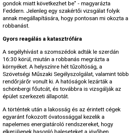
gondok miatt következhet be" - magyarázta
Feddern. Jelenleg egy szakértői vizsgálat folyik
annak megállapítására, hogy pontosan mi okozta a
robbanást.
Gyors reagálás a katasztrófára
A segélyhívást a szomszédok adták le szerdán
16:30 körül, miután a robbanás megrázta a
környéket. A helyszínre hét tűzoltóság, a
Szövetségi Műszaki Segélyszolgálat, valamint több
rendőrjárőr vonult ki. A hatóságok lezárták a
schönbergi főutcát, és továbbra is vizsgálják az
épület szerkezeti állapotát.
A történtek után a lakosság és az érintett cégek
egyaránt fokozott óvatossággal kezelik a
napelemes energiatároló rendszereket, hogy
elkerüljenek hasonló baleseteket a jövőben.