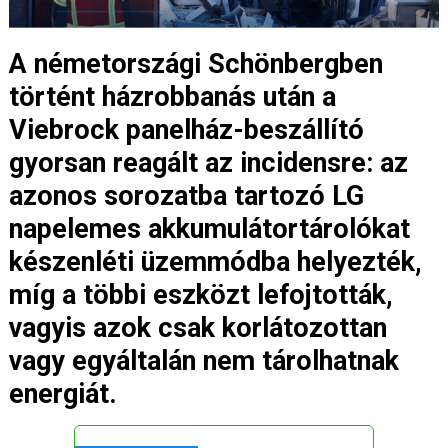
A németországi Schönbergben
történt házrobbanás után a
Viebrock panelház-beszállító
gyorsan reagált az incidensre: az
azonos sorozatba tartozó LG
napelemes akkumulátortárolókat
készenléti üzemmódba helyezték,
míg a többi eszközt lefojtották,
vagyis azok csak korlátozottan
vagy egyáltalán nem tárolhatnak
energiát.