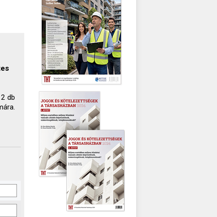
tes
 2 db
mára.