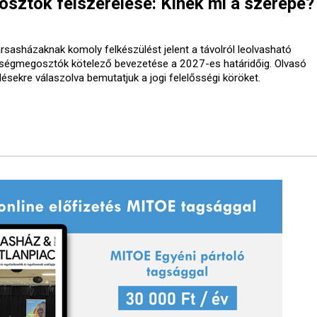
ztók felszerelése: Kinek mi a szerepe?
ársasházaknak komoly felkészülést jelent a távolról leolvasható
tségmegosztók kötelező bevezetése a 2027-es határidőig. Olvasó
désekre válaszolva bemutatjuk a jogi felelősségi köröket.