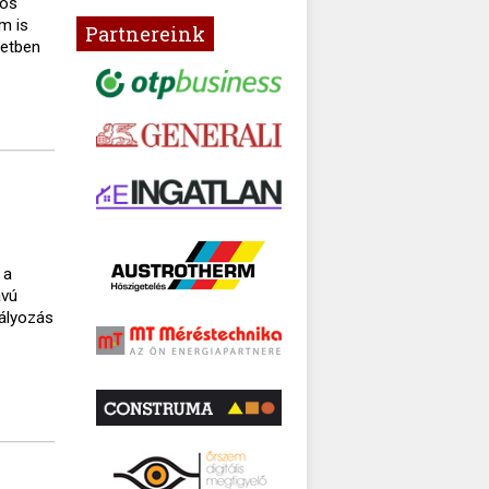
gos
m is
Partnereink
setben
 a
ávú
bályozás