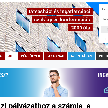
El
A
JOG
PÉNZÜGYEK
LAKÁSPIAC
AZ ÉN HÁZAM
PODC
zi pályázathoz a számla, a