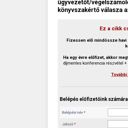
ügyvezetőt/végelszámoló
könyvszakértő válasza az
Ez a cikk c
Fizessen elő mindössze havi 1
k
Ha egy évre előfizet, akkor megt
díjmentes konferencia részvétel +
További
Belépés előfizetőink számára
Belépési név
*
Jelszó
*