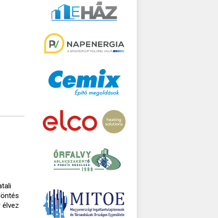
tali
döntés
 élvez