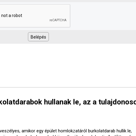
olatdarabok hullanak le, az a tulajdonos
veszélyes, amikor egy épület homlokzatáról burkolatdarab hullik le,