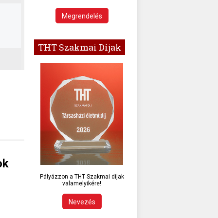
Megrendelés
THT Szakmai Díjak
ok
Pályázzon a THT Szakmai díjak
valamelyikére!
Nevezés