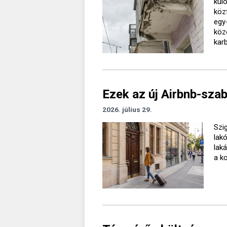
kül
köz
egy
köz
kar
Ezek az új Airbnb-sza
2026. július 29.
Szig
lak
lak
a k