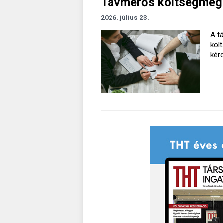
Távmérős költségmegos
2026. július 23.
A t
köl
kér