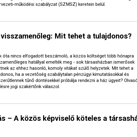
rvezeti-működési szabályzat (SZMSZ) keretein belül.
visszamenőleg: Mit tehet a tulajdonos?
k óta nincs elfogadott beszámoló, a közös költséget több hónapra
szamenőleges hatállyal emelték meg - sok társasházban ismerősek
etnek az ehhez hasonló, komoly vitákat szülő helyzetek. Mit tehet a
ajdonos, ha a vezetőség szabálytalan pénzügyi kimutatásokkal és
szerűtlennek tűnő döntésekkel próbálja rendezni a ház ügyeit? Olvasó
désre jogi szakértőnk válaszol.
s – A közös képviselő köteles a társash