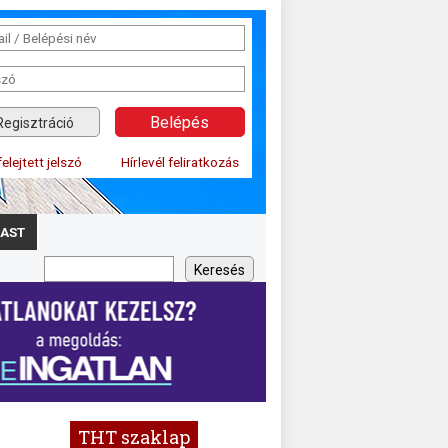
Regisztráció
felejtett jelszó
Hírlevél feliratkozás
AST
THT szaklap