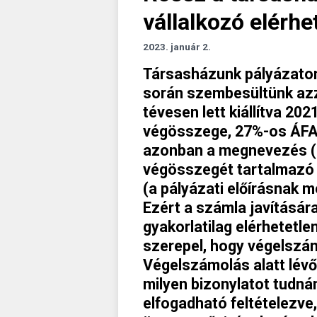
vállalkozó elérhe
2023. január 2.
Társasházunk pályázaton 
során szembesültünk azz
tévesen lett kiállítva 20
végösszege, 27%-os ÁFA 
azonban a megnevezés (a
végösszegét tartalmazó 
(a pályázati előírásnak m
Ezért a számla javításár
gyakorlatilag elérhetetle
szerepel, hogy végelszám
Végelszámolás alatt lévő 
milyen bizonylatot tudná
elfogadható feltételezve,