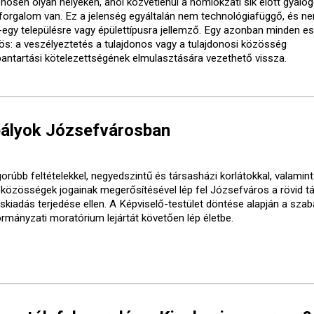
önösen olyan helyeken, ahol közvetlenül a homlokzati sík előtt gyalo
forgalom van. Ez a jelenség egyáltalán nem technológiafüggő, és ne
-egy településre vagy épülettípusra jellemző. Egy azonban minden e
ös: a veszélyeztetés a tulajdonos vagy a tulajdonosi közösség
bantartási kötelezettségének elmulasztására vezethető vissza.
bályok Józsefvárosban
orúbb feltételekkel, negyedszintű és társasházi korlátokkal, valamint
óközösségek jogainak megerősítésével lép fel Józsefváros a rövid t
áskiadás terjedése ellen. A Képviselő-testület döntése alapján a sza
ormányzati moratórium lejártát követően lép életbe.