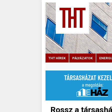
THT HÍREK
PÁLYÁZATOK
ENERGI
Rossz a társashá