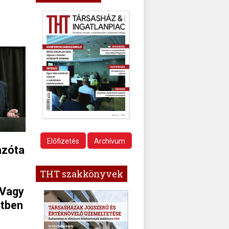
Előfizetés
Archívum
azóta
THT szakkönyvek
 Vagy
etben