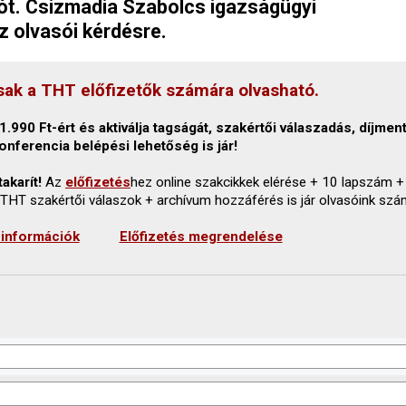
t. Csizmadia Szabolcs igazságügyi
 olvasói kérdésre.
sak a THT előfizetők számára olvasható.
.990 Ft-ért és aktiválja tagságát, szakértői válaszadás, díjmen
onferencia belépési lehetőség is jár!
akarít!
Az
előfizetés
hez online szakcikkek elérése + 10 lapszám +
 THT szakértői válaszok + archívum hozzáférés is jár olvasóink szá
 információk
Előfizetés megrendelése