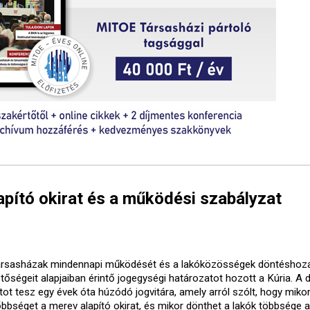
lapító okirat és a működési szabályzat
ársasházak mindennapi működését és a lakóközösségek döntéshoza
etőségeit alapjaiban érintő jogegységi határozatot hozott a Kúria. A 
tot tesz egy évek óta húzódó jogvitára, amely arról szólt, hogy mikor
őbbséget a merev alapító okirat, és mikor dönthet a lakók többsége a