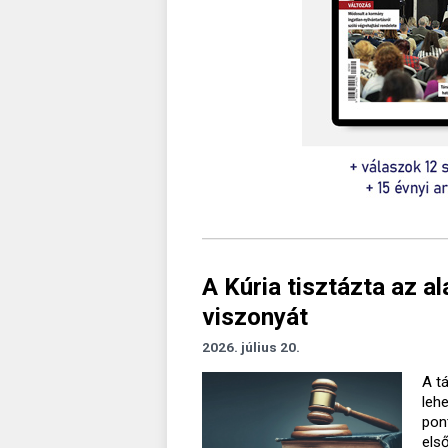
A Kúria tisztázta az a
viszonyát
2026. július 20.
A t
leh
pon
els