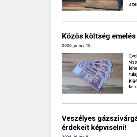
sze
Közös költség emelés 
2026. július 15.
Éve
vis
leh
tul
jog
kér
Veszélyes gázszivárgá
érdekeit képviselni!
2026. július 8.