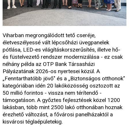
Viharban megrongálódott tető cseréje,
életveszélyessé vált lépcsőházi üvegpanelek
pótlása, LED-es világításkorszerűsítés, illetve hő-
és füstelvezető rendszer modernizálása - ez csak
néhány példa az OTP Bank Társasházi
Pályázatának 2026-os nyertesei közül. A
„Fenntarthatóbb jövő" és a „Biztonságos otthonok"
kategóriában idén 20 lakóközösség osztozott az
50 millió forintos - vissza nem térítendő -
támogatáson. A győztes fejlesztések közel 1200
lakásban, több mint 2500 lakó otthonában hoznak
érezhető változást, a fővárosi panelházaktól a
kisvárosi téglaépületekig.