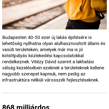
Budapesten 40-50 ezer új lakás építésére is
lehetőség nyílhatna olyan alulhasznosított állami és
vasúti területeken, amelyek már ma is jó
kötöttpályás közlekedési kapcsolatokkal
rendelkeznek. Vitézy Dávid szerint a lakhatási
válság kezelésében ezeknek a területeknek kellene
nagyobb szerepet kapniuk, nem pedig az
infrastruktúra nélküli városszéli fejlesztéseknek.
868 milliárdos