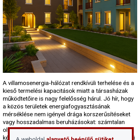
A villamosenergia-hálózat rendkívüli terhelése és a
kieső termelési kapacitások miatt a társasházak
működtetőire is nagy felelősség hárul. Jó hír, hogy
a közös területek energiafogyasztásának
mérséklése nem igényel drága korszerűsítéseket
vagy hosszadalmas beruházásokat: számtalan
olyan azonnali intézkedés létezik, amellyel a közös
képviselő már a mai napon érdemben csökkentheti
A weboldal
alapvető beépülő sütiket