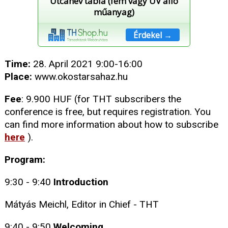
Utcanév tábla (fém vagy UV álló
műanyag)
Érdekel →
Time:
28. April 2021 9:00-16:00
Place:
www.okostarsahaz.hu
Fee
: 9.900 HUF (for THT subscribers the
conference is free, but requires registration. You
can find more information about how to subscribe
here
).
Program:
9:30 - 9:40
Introduction
Mátyás Meichl, Editor in Chief - THT
9:40 - 9:50
Welcoming