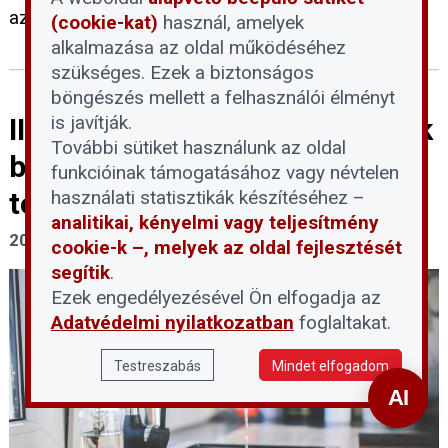
az épület áramfelvételét.
(cookie-kat)
használ, amelyek
alkalmazása az oldal működéséhez
szükséges. Ezek a biztonságos
böngészés mellett a felhasználói élményt
is javítják.
III. fokú vízkorlátozást vezettek
További sütiket használunk az oldal
be a DMRV területének 14
funkcióinak támogatásához vagy névtelen
használati statisztikák készítéséhez –
településén
analitikai, kényelmi vagy teljesítmény
2026. július 31.
cookie-k –, melyek az oldal fejlesztését
segítik
.
Ezek engedélyezésével Ön elfogadja az
Adatvédelmi nyilatkozatban
foglaltakat.
Testreszabás
Mindet elfogadom