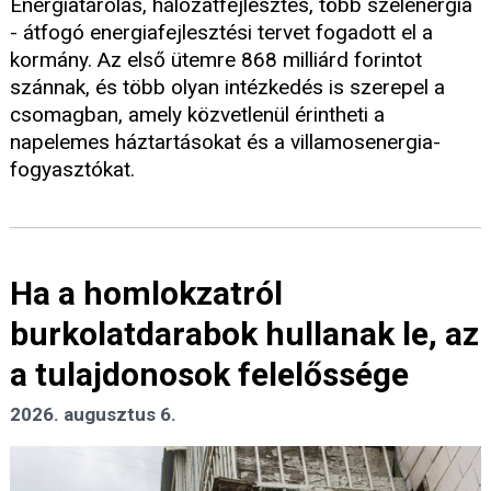
Energiatárolás, hálózatfejlesztés, több szélenergia
- átfogó energiafejlesztési tervet fogadott el a
kormány. Az első ütemre 868 milliárd forintot
szánnak, és több olyan intézkedés is szerepel a
csomagban, amely közvetlenül érintheti a
napelemes háztartásokat és a villamosenergia-
fogyasztókat.
Ha a homlokzatról
burkolatdarabok hullanak le, az
a tulajdonosok felelőssége
2026. augusztus 6.