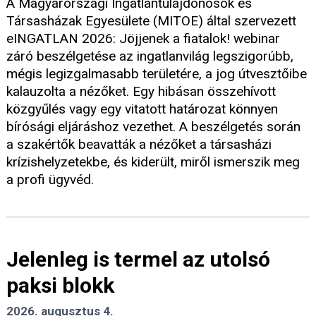
A Magyarországi Ingatlantulajdonosok és
Társasházak Egyesülete (MITOE) által szervezett
eINGATLAN 2026: Jöjjenek a fiatalok! webinar
záró beszélgetése az ingatlanvilág legszigorúbb,
mégis legizgalmasabb területére, a jog útvesztőibe
kalauzolta a nézőket. Egy hibásan összehívott
közgyűlés vagy egy vitatott határozat könnyen
bírósági eljáráshoz vezethet. A beszélgetés során
a szakértők beavatták a nézőket a társasházi
krízishelyzetekbe, és kiderült, miről ismerszik meg
a profi ügyvéd.
Jelenleg is termel az utolsó
paksi blokk
2026. augusztus 4.