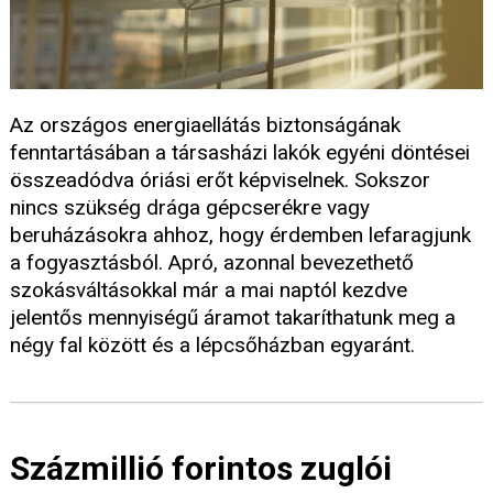
Az országos energiaellátás biztonságának
fenntartásában a társasházi lakók egyéni döntései
összeadódva óriási erőt képviselnek. Sokszor
nincs szükség drága gépcserékre vagy
beruházásokra ahhoz, hogy érdemben lefaragjunk
a fogyasztásból. Apró, azonnal bevezethető
szokásváltásokkal már a mai naptól kezdve
jelentős mennyiségű áramot takaríthatunk meg a
négy fal között és a lépcsőházban egyaránt.
Százmillió forintos zuglói