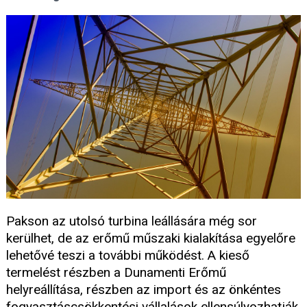
Pakson az utolsó turbina leállására még sor
kerülhet, de az erőmű műszaki kialakítása egyelőre
lehetővé teszi a további működést. A kieső
termelést részben a Dunamenti Erőmű
helyreállítása, részben az import és az önkéntes
fogyasztáscsökkentési vállalások ellensúlyozhatják.