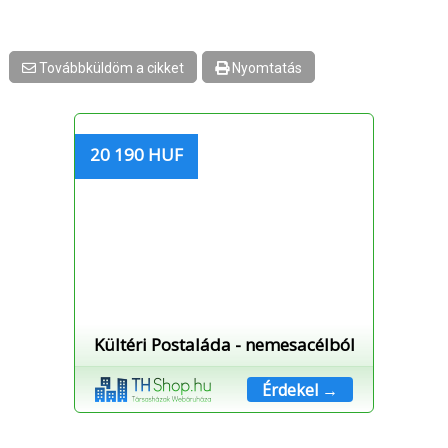
Továbbküldöm a cikket
Nyomtatás
20 190 HUF
Kültéri Postaláda - nemesacélból
Érdekel →