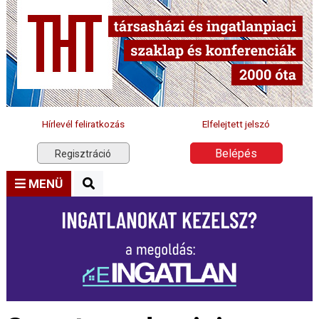
Hírlevél feliratkozás
Elfelejtett jelszó
Belépés
Regisztráció
MENÜ