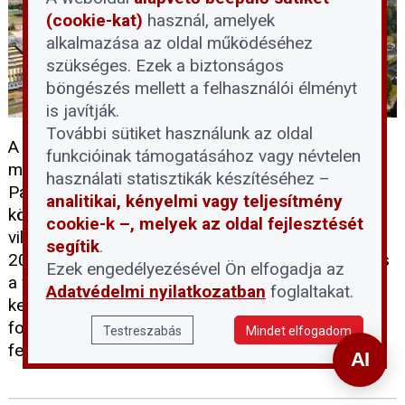
(cookie-kat)
használ, amelyek
alkalmazása az oldal működéséhez
szükséges. Ezek a biztonságos
böngészés mellett a felhasználói élményt
is javítják.
További sütiket használunk az oldal
A Duna rendkívüli és tartós vízszintcsökkenése
funkcióinak támogatásához vagy névtelen
miatt a következő 24-72 órában le kell állítani a
használati statisztikák készítéséhez –
Paksi Atomerőmű mind a négy blokkját. A döntés
analitikai, kényelmi vagy teljesítmény
következtében átmenetileg megszűnik a hazai
cookie-k –, melyek az oldal fejlesztését
villamosenergia-termelés mintegy felét adó, közel
segítik
.
2000 MW-os kapacitás. Az erőmű szakemberei és
Ezek engedélyezésével Ön elfogadja az
a vízügyi hatóságok felkészültek a helyzet
Adatvédelmi nyilatkozatban
foglaltakat.
kezelésére: az álló blokkok biztonsági hűtése
folyamatosan biztosított, a lakosságot pedig
Testreszabás
Mindet elfogadom
felelős és takarékos áramhasználatra kérik.