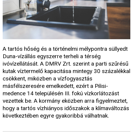
A tartós hőség és a történelmi mélypontra süllyedt
Duna-vízállás egyszerre terheli a térség
ivóvízellátását. A DMRV Zrt. szerint a parti szűrésű
kutak víztermelő kapacitása mintegy 30 százalékkal
csökkent, miközben a vízfogyasztás
másfélszeresére emelkedett, ezért a Pilisi-
medence 14 településén III. fokú vízkorlátozást
vezettek be. A kormány eközben arra figyelmeztet,
hogy a tartós vízhiányos időszakok a klímaváltozás
következtében egyre gyakoribbá válhatnak.