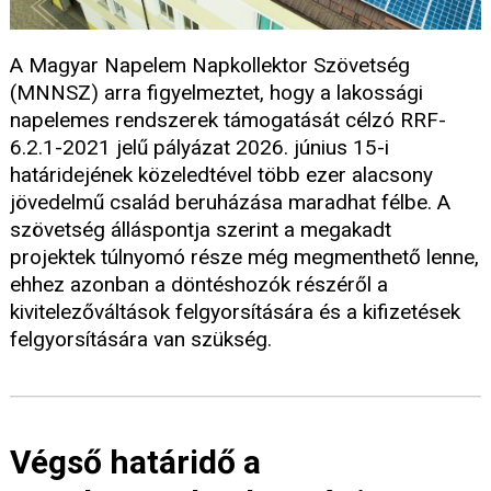
A Magyar Napelem Napkollektor Szövetség
(MNNSZ) arra figyelmeztet, hogy a lakossági
napelemes rendszerek támogatását célzó RRF-
6.2.1-2021 jelű pályázat 2026. június 15-i
határidejének közeledtével több ezer alacsony
jövedelmű család beruházása maradhat félbe. A
szövetség álláspontja szerint a megakadt
projektek túlnyomó része még megmenthető lenne,
ehhez azonban a döntéshozók részéről a
kivitelezőváltások felgyorsítására és a kifizetések
felgyorsítására van szükség.
Végső határidő a