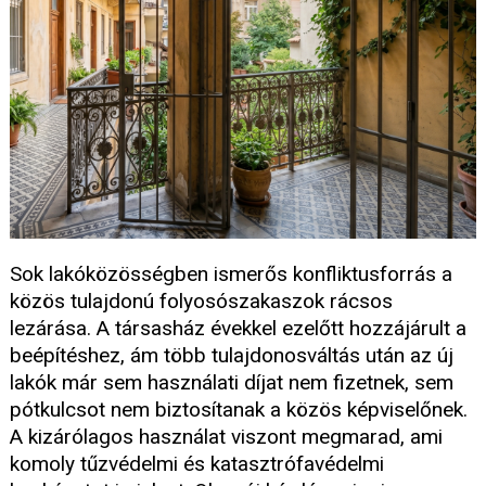
Sok lakóközösségben ismerős konfliktusforrás a
közös tulajdonú folyosószakaszok rácsos
lezárása. A társasház évekkel ezelőtt hozzájárult a
beépítéshez, ám több tulajdonosváltás után az új
lakók már sem használati díjat nem fizetnek, sem
pótkulcsot nem biztosítanak a közös képviselőnek.
A kizárólagos használat viszont megmarad, ami
komoly tűzvédelmi és katasztrófavédelmi