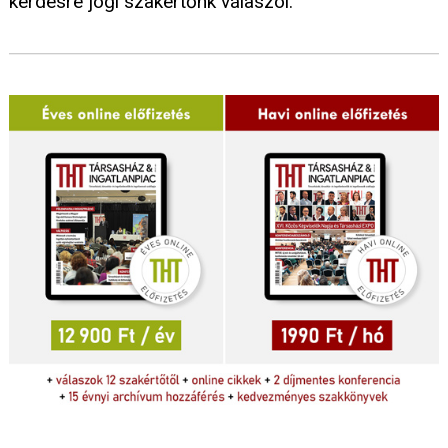
kérdésre jogi szakértőnk válaszol.