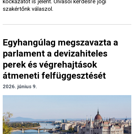
kockázatot is jelent. Olvasói kérdésre jogi
szakértőnk válaszol.
Egyhangúlag megszavazta a
parlament a devizahiteles
perek és végrehajtások
átmeneti felfüggesztését
2026. június 9.