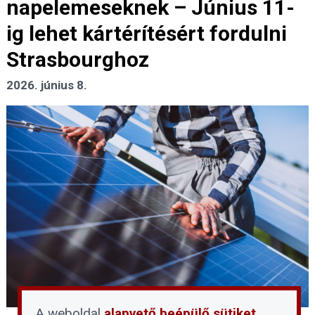
napelemeseknek – Június 11-
ig lehet kártérítésért fordulni
Strasbourghoz
2026. június 8.
A weboldal
alapvető beépülő sütiket