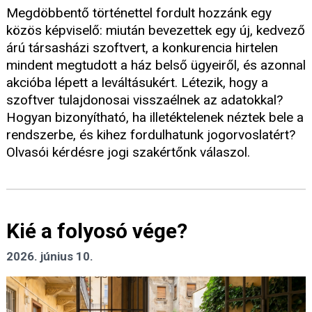
Megdöbbentő történettel fordult hozzánk egy
közös képviselő: miután bevezettek egy új, kedvező
árú társasházi szoftvert, a konkurencia hirtelen
mindent megtudott a ház belső ügyeiről, és azonnal
akcióba lépett a leváltásukért. Létezik, hogy a
szoftver tulajdonosai visszaélnek az adatokkal?
Hogyan bizonyítható, ha illetéktelenek néztek bele a
rendszerbe, és kihez fordulhatunk jogorvoslatért?
Olvasói kérdésre jogi szakértőnk válaszol.
Kié a folyosó vége?
2026. június 10.