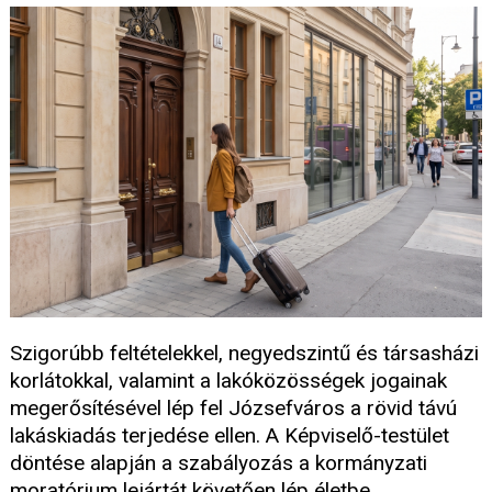
Szigorúbb feltételekkel, negyedszintű és társasházi
korlátokkal, valamint a lakóközösségek jogainak
megerősítésével lép fel Józsefváros a rövid távú
lakáskiadás terjedése ellen. A Képviselő-testület
döntése alapján a szabályozás a kormányzati
moratórium lejártát követően lép életbe.