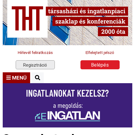
Hírlevél feliratkozás
Elfelejtett jelszó
Belépés
Regisztráció
MENÜ