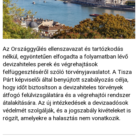
Az Országgyűlés ellenszavazat és tartózkodás
nélkül, egyöntetűen elfogadta a folyamatban lévő
devizahiteles perek és végrehajtások
felfüggesztéséről szóló törvényjavaslatot. A Tisza
Párt képviselői által benyújtott szabályozás célja,
hogy időt biztosítson a devizahiteles törvények
átfogó felülvizsgálatára és a végrehajtói rendszer
átalakítására. Az új intézkedések a devizaadósok
védelmét szolgálják, és a jogszabály kivételeket is
rögzít, amelyekre a halasztás nem vonatkozik.