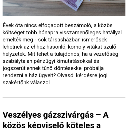
Évek óta nincs elfogadott beszámoló, a közös
költséget több hónapra visszamenőleges hatállyal
emelték meg - sok társasházban ismerősek
lehetnek az ehhez hasonló, komoly vitákat szülő
helyzetek. Mit tehet a tulajdonos, ha a vezetőség
szabálytalan pénzügyi kimutatásokkal és
jogszerűtlennek tűnő döntésekkel próbálja
rendezni a ház ügyeit? Olvasói kérdésre jogi
szakértőnk válaszol.
Veszélyes gázszivárgás – A
közös képviselő köteles a