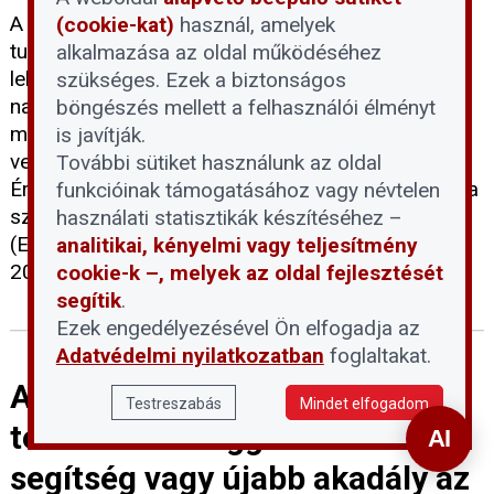
A háztartási méretű kiserőművek (HMKE)
(cookie-kat)
használ, amelyek
tulajdonosai számára elérkezett az utolsó jogi
alkalmazása az oldal működéséhez
lehetőség, hogy kompenzációt kérjenek a
szükséges. Ezek a biztonságos
napelemes elszámolási rendszer utólagos
böngészés mellett a felhasználói élményt
megváltoztatása miatt elszenvedett anyagi
is javítják.
veszteségeikért. A Napelem-felhasználók
További sütiket használunk az oldal
Érdekvédelmi Platformja (NÉP) Egyesület felhívása
funkcióinak támogatásához vagy névtelen
szerint az Emberi Jogok Európai Bíróságához
használati statisztikák készítéséhez –
(EJEB) benyújtandó egyéni kártérítési kérelmeket
analitikai, kényelmi vagy teljesítmény
2026. június 11-ig kell postára adni.
cookie-k –, melyek az oldal fejlesztését
segítik
.
Ezek engedélyezésével Ön elfogadja az
Adatvédelmi nyilatkozatban
foglaltakat.
A devizahiteles eljárások
Testreszabás
Mindet elfogadom
tervezett felfüggesztése:
segítség vagy újabb akadály az